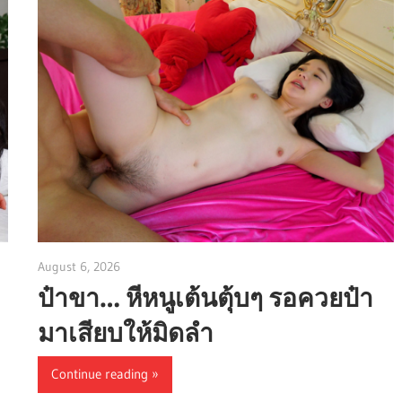
August 6, 2026
admin
ป๋าขา… หีหนูเต้นตุ้บๆ รอควยป๋า
มาเสียบให้มิดลำ
Continue reading