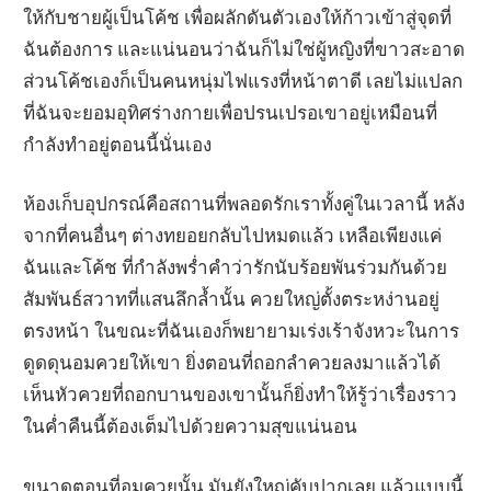
ให้กับชายผู้เป็นโค้ช เพื่อผลักดันตัวเองให้ก้าวเข้าสู่จุดที่
ฉันต้องการ และแน่นอนว่าฉันก็ไม่ใช่ผู้หญิงที่ขาวสะอาด
ส่วนโค้ชเองก็เป็นคนหนุ่มไฟแรงที่หน้าตาดี เลยไม่แปลก
ที่ฉันจะยอมอุทิศร่างกายเพื่อปรนเปรอเขาอยู่เหมือนที่
กำลังทำอยู่ตอนนี้นั่นเอง
ห้องเก็บอุปกรณ์คือสถานที่พลอดรักเราทั้งคู่ในเวลานี้ หลัง
จากที่คนอื่นๆ ต่างทยอยกลับไปหมดแล้ว เหลือเพียงแค่
ฉันและโค้ช ที่กำลังพร่ำคำว่ารักนับร้อยพันร่วมกันด้วย
สัมพันธ์สวาทที่แสนลึกล้ำนั้น ควยใหญ่ตั้งตระหง่านอยู่
ตรงหน้า ในขณะที่ฉันเองก็พยายามเร่งเร้าจังหวะในการ
ดูดดุนอมควยให้เขา ยิ่งตอนที่ถอกลำควยลงมาแล้วได้
เห็นหัวควยที่ถอกบานของเขานั้นก็ยิ่งทำให้รู้ว่าเรื่องราว
ในค่ำคืนนี้ต้องเต็มไปด้วยความสุขแน่นอน
ขนาดตอนที่อมควยนั้น มันยังใหญ่คับปากเลย แล้วแบบนี้