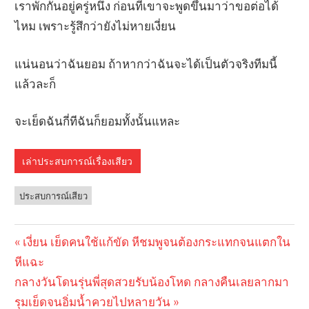
เราพักกันอยู่ครู่หนึ่ง ก่อนที่เขาจะพูดขึ้นมาว่าขอต่อได้
ไหม เพราะรู้สึกว่ายังไม่หายเงี่ยน
แน่นอนว่าฉันยอม ถ้าหากว่าฉันจะได้เป็นตัวจริงทีมนี้
แล้วละก็
จะเย็ดฉันกี่ทีฉันก็ยอมทั้งนั้นแหละ
เล่าประสบการณ์เรื่องเสียว
ประสบการณ์เสียว
Previous
เงี่ยน เย็ดคนใช้แก้ขัด หีชมพูจนต้องกระแทกจนแตกใน
Post
หีแฉะ
Post:
navigation
Next
กลางวันโดนรุ่นพี่สุดสวยรับน้องโหด กลางคืนเลยลากมา
Post:
รุมเย็ดจนอิ่มน้ำควยไปหลายวัน