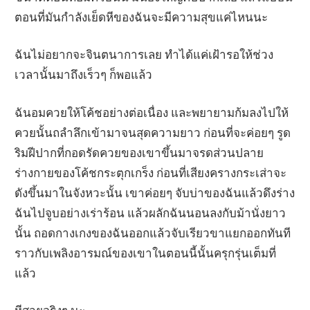
ตอนที่มันกำลังเย็ดหีของฉันจะมีความสุขแค่ไหนนะ
ฉันไม่อยากจะจินตนาการเลย ทำได้แค่เฝ้ารอให้ช่วง
เวลานั้นมาถึงเร็วๆ ก็พอแล้ว
ฉันอมควยให้โค้ชอย่างต่อเนื่อง และพยายามก้มลงไปให้
ควยนั้นถลำลึกเข้ามาจนสุดความยาว ก่อนที่จะค่อยๆ รูด
ริมฝีปากที่กอดรัดควยของเขาขึ้นมาจรดส่วนปลาย
ร่างกายของโค้ชกระตุกเกร็ง ก่อนที่เสียงครางกระเส่าจะ
ดังขึ้นมาในจังหวะนั้น เขาค่อยๆ จับบ่าของฉันแล้วดึงร่าง
ฉันไปจูบอย่างเร่าร้อน แล้วผลักฉันนอนลงกับม้านั่งยาว
นั้น ถอดกางเกงของฉันออกแล้วจับเรียวขาแยกออกทันที
ราวกับเพลิงอารมณ์ของเขาในตอนนี้นั้นครุกรุ่นเต็มที่
แล้ว