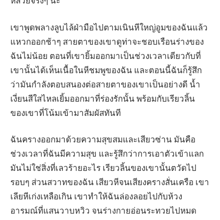
หีสวยจริงๆ นะ
เขาพูดพลางลูบไล้ฝ่ามือไปตามเนินหีใหญ่อูมของฉันแล้ว
แหวกออกช้าๆ สายตาของเขาดูท่าจะชอบเรือนร่างของ
ฉันไม่น้อย ตอนที่เขายิ้มออกมาเป็นช่วงเวลาเดียวกับที่
เขานั้นได้เห็นเนื้อในหีชมพูของฉัน และตอนนี้ฉันก็รู้สึก
ว่ามันกำลังตอบสนองต่อสายตาของเขาเป็นอย่างดี น้ำ
เงี่ยนสีใสไหลเยิ้มออกมาที่ร่องรักนั้น พร้อมกับเรียวลิ้น
ของเขาที่โน้มเข้ามาสัมผัสทันที
ฉันครางออกมาด้วยความสุขสมและเสียวซ่าน มันคือ
ช่วงเวลาที่ฉันมีความสุข และรู้สึกว่าการเอาตัวเข้าแลก
มันไม่ใช่สิ่งที่เลวร้ายอะไร เรียวลิ้นของเขานั้นตวัดไป
รอบๆ ส่วนสวาทของฉัน เสียวหีจนเสียงครางสั่นเครือ เขา
เลียหีเก่งเหลือเกิน เขาทำให้ฉันล่องลอยไปกับห้วง
อารมณ์ที่แสนวาบหวิว จนร่างกายอ่อนระทวยไปหมด