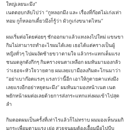
ใหญ่เลยนะมึง”
เนตตอบกลับไปว่า “กูหลอกมึง และ เรื่องที่ก๊อตไม่เก่งเท่า
ทอม กูก็หลอกเดี๋ยวมึงก็รู้ว่า ผัวกูเก่งขนาดไหน”
ผมเริ่มต่อโดยค่อยๆ ชักออกมาแล้วแทงลงไปใหม่ แขนขา
กิมไม่สามารถทำอะไรผมได้เลย เธอได้แต่ครางเป็นผู้
หญิงทั่วๆ ไปผมงัดซ้ายขวาตามใจ แล้วกระแทกเต็มแรง
ชนมดลูกดังกึกๆ กิมครางจนตาเหลือก ผมหันมามองกลัว
ว่าเธอจะหัวใจวายตาย ผมเลยเบามือลงกิมตะโกนมาว่า
“อย่าเบาก๊อตแรงๆ แรงกว่านี้อีก เอาให้กูตายคาแท่งมึง
เลยแรงอีกอย่าหยุดนะมึง” ผมหันมามองหน้าเนต เนต
พยักหน้าผมต่อเลยด้วยการส่งกระแทกแท่งผมเข้าไปสุด
ลำ
กิมตอดผมเป็นครั้งที่เท่าไรแล้วก็ไม่ทราบ ผมมองเห็นนมกิ
มกระเพื่อมตามแรง เย่อ สวยจนผมต้องเอื้อมมือไปบีบ