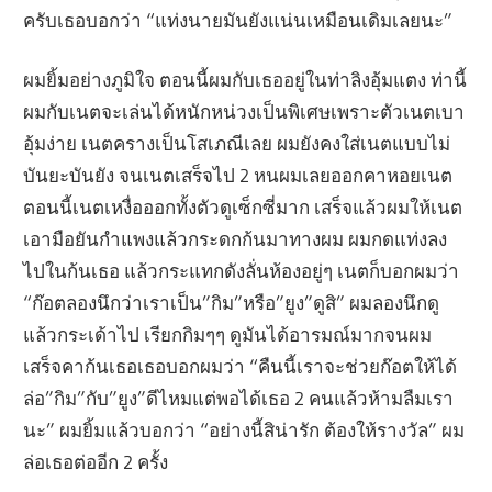
ครับเธอบอกว่า “แท่งนายมันยังแน่นเหมือนเดิมเลยนะ”
ผมยิ้มอย่างภูมิใจ ตอนนี้ผมกับเธออยู่ในท่าลิงอุ้มแตง ท่านี้
ผมกับเนตจะเล่นได้หนักหน่วงเป็นพิเศษเพราะตัวเนตเบา
อุ้มง่าย เนตครางเป็นโสเภณีเลย ผมยังคงใส่เนตแบบไม่
บันยะบันยัง จนเนตเสร็จไป 2 หนผมเลยออกคาหอยเนต
ตอนนี้เนตเหงื่อออกทั้งตัวดูเซ็กซี่มาก เสร็จแล้วผมให้เนต
เอามือยันกำแพงแล้วกระดกก้นมาทางผม ผมกดแท่งลง
ไปในก้นเธอ แล้วกระแทกดังลั่นห้องอยู่ๆ เนตก็บอกผมว่า
“ก๊อตลองนึกว่าเราเป็น”กิม”หรือ”ยูง”ดูสิ” ผมลองนึกดู
แล้วกระเด้าไป เรียกกิมๆๆ ดูมันได้อารมณ์มากจนผม
เสร็จคาก้นเธอเธอบอกผมว่า “คืนนี้เราจะช่วยก๊อตให้ได้
ล่อ”กิม”กับ”ยูง”ดีไหมแต่พอได้เธอ 2 คนแล้วห้ามลืมเรา
นะ” ผมยิ้มแล้วบอกว่า “อย่างนี้สิน่ารัก ต้องให้รางวัล” ผม
ล่อเธอต่ออีก 2 ครั้ง