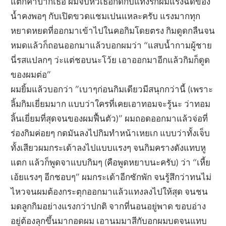
แตกคาปากเธอ ผมจับหัวเธอกดกับแท่งรักผมแรงฉีดของ
น้ำคงพอๆ กับเปิดขวดแชมเปนแหละครับ แรงมากทุก
หยาดหยดที่ออกมาเข้าไปในคอกิมโดยตรง กิมดูดกลืนจน
หมดแล้วก็ถอนออกมาแล้วบอกผมว่า “แสบน้ำกามผู้ชาย
นี่รสแปลกๆ ว่ะแต่ชอบนะโว้ย เอาออกมาอีกแล้วกิมก็ดูด
ของผมต่อ”
ผมยิ้มแล้วบอกว่า ”เบาๆก่อนกิมเดียวมีสนุกกว่านี้ (เพราะ
ลิ้มกิมเยี่ยมมาก แบบว่าใครที่เคยเอาทอมจะรู้นะ ว่าทอม
ลิ้นเยี่ยมที่สุดจนของผมฟื้นตัว)” ผมถอดออกมาแล้วจ่อที่
ร่องกิมค่อยๆ กดมันลงไปกิมทำหน้าเหยเก แบบว่าทั้งเจ็บ
ทั้งเสียวผมกระเด้าลงไปแบบแรงๆ จนกิมครางดังแทบหู
แตก แล้วก็พูดจาแบบกิมๆ (คือพูดหยาบนะครับ) ว่า “เหี้ย
เอ้ยแรงๆ อีกชอบๆ” ผมกระเด้าอีกซักพัก จนรู้สึกว่าทนไม่
ไหวจนผมต้องกระตุกออกมาแล้วแทงลงไปให้สุด จนชน
มดลูกกิมอย่างแรงกว่าปกติ จากที่นอนอยู่พาด ขอบอ่าง
อยู่ต้องลุกขึ้นมากอดผม เอานมมาสีกับอกผมบดจนแทบ