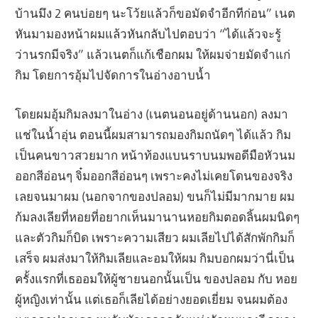
บ้านมึง 2 คนบ่อยๆ นะโว้ยแล้วก็ขอมัดจำอีกทีก่อน” เนต
หันมามองหน้าผมแล้วหันกลับไปตอบว่า “ได้แล้วจะรู้
ว่านรกมีจริง” แล้วเนตก็แก้เชือกผม ให้ผมจ่ายมัดจำแก่
กิม โดยการอุ้มไปจัดการในอ่างอาบน้ำ
โดยผมอุ้มกิมลงมาในอ่าง (เนตนอนอยู่ด้านนอก) ลงมา
แช่ในน้ำอุ่น ตอนนี้ผมสามารถมองกิมถนัดๆ ได้แล้ว กิม
เป็นคนขาวสวยมาก หน้าท้องแบนราบนมพอดีมือหัวนม
ออกสีอ่อนๆ จิ๋มออกสีอ่อนๆ เพราะคงไม่เคยโดนของจริง
เลยจนมาผม (นอกจากของปลอม) ขนก็ไม่มีมากมาย ผม
ก้มลงเลียที่หอยที่อยากเห็นมานานหอยกิมตอดลิ้นผมนิดๆ
และตัวกิมก็บิด เพราะความเสียว ผมเลียไปได้สักพักกิมก็
เสร็จ ผมส่งมาให้กิมเลียและอมให้ผม กิมบอกผมว่านี่เป็น
ครั้งแรกที่เธออมให้ผู้ชายนอกนั้นเป็น ของปลอม กับ หอย
ผู้หญิงเท่านั้น แต่เธอก็เลียได้อย่างยอดเยี่ยม จนผมต้อง