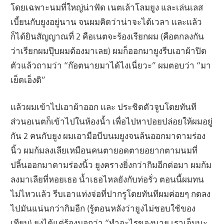
โดยเฉพาะนมที่ใหญ่น่าฟัด เนตเล้าโลมยูง และเล่นเลส
เบี้ยนกับยูงอยู่นาน จนผมคิดว่าน่าจะได้เวลา และแล้ว
ก็ได้ยินสัญญาณที่ 2 คือเนตจะร้องเรียกผม (คือตกลงกัน
ว่าเรียกผมปุ๊บผมต้องมาเลย) ผมก็ออกมายูงรีบเอาผ้าปิด
ตัวแล้วถามว่า “ก๊อตนายมาได้ไงเนี่ยวะ” ผมตอบว่า “มา
เย็ดเอ็งดิ”
แล้วผมเข้าไปเอาผ้าออก และ ประชิดตัวจูบโดยทันที
ส่วนอเนตก็เข้าไปในห้องน้ำ เพื่อไปหาปอยปล่อยให้ผมอยู่
กัน 2 คนกับยูง ผมเอามือบีบนมยูงจนล้นออกมาตามร่อง
นิ้ว ผมก้มลงเลียเหมือนคนตายอดตายอยากตามนมที่
ปลิ้นออกมาตามร่องนิ้ว ยูงครางยิ่งกว่ากิมอีกต่อมา ผมก้ม
ลงมาเลียที่หอยเธอ น้ำเธอไหลยังกับท่อรั่ว ตอนนี้ผมทน
ไม่ไหวแล้ว รีบเอาแท่งจ่อที่ปากรูโดยทันทีผมค่อยๆ กดลง
ไปมันแน่นกว่ากิมอีก (รู้ตอนหลังว่ายูงไม่ชอบใช้ของ
เทียม) ยูงได้แต่ร้องบอกว่า “ทำอะไรของนาย เราเจ็บนะ