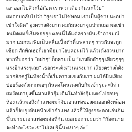
เอาออกไปสิวะไอ้ก๊อต เราพวกเดียวกันนะโว้ย”
ผมตอบกลับไปว่า “ยูงเราไม่ใช่ทอม เราเป็นผู้ชายนะอย่า
เข้าใจผิด” ยูงครางดังมาก ผมก้มลงมาจูบปากเธอ พอเข้า
จนมิดผมก็เริ่มซอยยูง ตอนนี้ได้แต่ครางมันเร้าอารมณ์
มาก นมกระเพิ่มเป็นคลื่นเนื้อตัวดิ้นพลาดๆ ราวกับจะถูก
เชือด สักพักเธอก็เอามือมาโอบคอผมไว้ แล้วเด้งสวนปาก
จากที่บอกว่า “อย่าๆ” ก็กลายเป็น “แรงอีกอ๊าๆๆ เสียวๆๆๆ
แรงอีกแรงๆเลย” เธอกระเด้งสวนแรงมาก เสียงครางก็ดัง
มากสักครู่ในห้องน้ำก็เริ่มครางแข่งกับเรา ผมได้ยินเสียง
ปอยร้องดังมากพอๆ กันคงโดนเนตกับกิมเข้ารุมละสิท่า
ผมงัดเอายูงขึ้นมาแล้วอุ้มเดินในท่าลิงอุ้มแตงไปรอบๆ
ห้อง แล้วพอถึงกำแพงผมก็จับเอาแท่งของผมออกดังพล็อค
แล้วก็จับยูงหันหน้าเข้ากำแพง แล้วก็ให้ยูงกระดกแอ่นก้น
ขึ้นมาผมเอาแท่งผมจ่อที่ก้น เธอเธอถามผมว่า “ก๊อตนาย
จะทำอะไรวะเราไม่เคยรู้นี้นะเบาๆ ล่ะ”