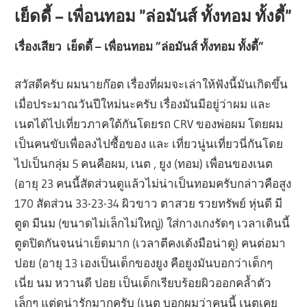
เย็ดดี้ – เพื่อนทอม ”ล่อมันส์ ทั้งทอม ทั้งดี้”
เรื่องเสียว เย็ดดี้ – เพื่อนทอม ”ล่อมันส์ ทั้งทอม ทั้งดี้”
สวัสดีครับ ผมนายก๊อต เรื่องที่ผมจะเล่าให้ฟังนี้มันเกิดขึ้น
เมื่อประมาณวันปีใหม่นะครับ เรื่องมันมีอยู่ว่าผม และ
เนตได้ไปเที่ยวภาคใต้กันโดยรถ CRV ของพ่อผม โดยผม
เป็นคนขับเพื่อลงไปซื้อของ และ เที่ยวนู่นเที่ยวนี่กันโดย
ไปเป็นกลุ่ม 5 คนคือผม, เนต , ยูง (ทอม) เพื่อนของเนต
(อายุ 23 คนนี้สัดส่วนดูแล้วไม่น่าเป็นทอมครับกล่าวคือสูง
170 สัดส่วน 33-23-34 ผิวขาว ตาสวย รวยทรัพย์ หุ่นดี มี
ตูด มีนม (ขนาดไม่เล็กไม่ใหญ่) ใส่กางเกงรัดๆ เวลาเดินนี้
ตูดปิดกันจนน่าเย็ดมาก (เวลาตีคงเด้งมือน่าดู) คนต่อมา
ปอย (อายุ 13 เองเป็นเด็กของยูง คือยูงมันบอกว่าเด็กๆ
เนี่ย นม หวานดี ปอย เป็นเด็กเรียบร้อยผิวออกคล้ำตัว
เล็กๆ แต่ดูน่ารักมากครับ (เนต บอกผมว่าคนนี้ เนตเคย