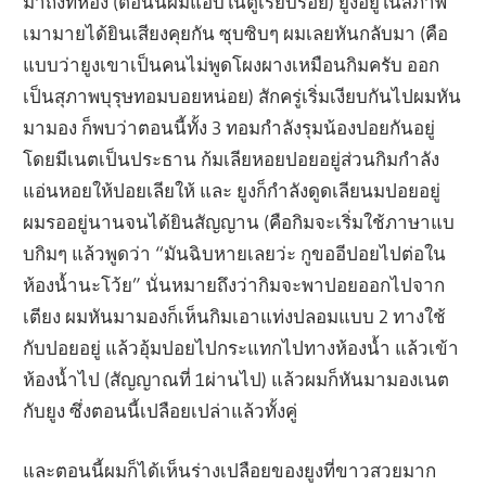
มาถึงที่ห้อง (ตอนนี้ผมแอบในตู้เรียบร้อย) ยูงอยู่ในสภาพ
เมามายได้ยินเสียงคุยกัน ซุบซิบๆ ผมเลยหันกลับมา (คือ
แบบว่ายูงเขาเป็นคนไม่พูดโผงผางเหมือนกิมครับ ออก
เป็นสุภาพบุรุษทอมบอยหน่อย) สักครู่เริ่มเงียบกันไปผมหัน
มามอง ก็พบว่าตอนนี้ทั้ง 3 ทอมกำลังรุมน้องปอยกันอยู่
โดยมีเนตเป็นประธาน ก้มเลียหอยปอยอยู่ส่วนกิมกำลัง
แอ่นหอยให้ปอยเลียให้ และ ยูงก็กำลังดูดเลียนมปอยอยู่
ผมรออยู่นานจนได้ยินสัญญาน (คือกิมจะเริ่มใช้ภาษาแบ
บกิมๆ แล้วพูดว่า “มันฉิบหายเลยว่ะ กูขออีปอยไปต่อใน
ห้องน้ำนะโว้ย” นั่นหมายถึงว่ากิมจะพาปอยออกไปจาก
เตียง ผมหันมามองก็เห็นกิมเอาแท่งปลอมแบบ 2 ทางใช้
กับปอยอยู่ แล้วอุ้มปอยไปกระแทกไปทางห้องน้ำ แล้วเข้า
ห้องน้ำไป (สัญญาณที่ 1ผ่านไป) แล้วผมก็หันมามองเนต
กับยูง ซึ่งตอนนี้เปลือยเปล่าแล้วทั้งคู่
และตอนนี้ผมก็ได้เห็นร่างเปลือยของยูงที่ขาวสวยมาก