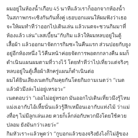
ผมอยู่ในห้องน้ำเกือบ 45 นาทีแล้วเราก็ออกจากห้องน้ำ
ในสภาพกระเซิงกันกันทั้งคู่ เธอบอกแผนให้ผมฟังว่าเธอ
จะให้ผมทำทีว่าออกไปเดินเล่น แล้วเนตจะชวนกิมมาที่
ห้องแล้ว เล่น”เลสเบี้ยน”กับกิม แล้วให้ผมหลบอยู่ในตู้
เสื้อผ้า แล้วออกมาจัดการกิมซะในคืนแรก ส่วนปอยกับยูง
อยู่อีกห้องหนึ่ง ไว้คืนหน้าค่อยจัดการพอตกกลางคืน ผมก็
ดำเนินแผนผมตามที่วางไว้ โดยทำทีว่าไปเที่ยวแต่จริงๆ
หลบอยู่ในตู้เสื้อผ้าสักครู่แผนก็ดำเนินต่อ
ผมได้ยินเสียงเนตกับกิมคุยกันโดยกิมถามเนตว่า “เนต
แล้วผัวมึงล่ะไม่อยู่เหรอวะ”
เนตตอบว่า “เออไม่อยู่หรอก มันออกไปเดินเที่ยวมึงรู้ไหม
แม่งเอากับไอ้เหี้ยนั่นแล้วรู้สึกเหมือนเอากับแท่งไม้ ว่าแม่
งทื่อๆ ไม่มีลูกเล่นเลย ควยก็เล็กล่อกับพวกมึงโดยใช้ควย
ปลอม ยังมันกว่าเลยว่ะ”
กิมหัวเราะแล้วพูดว่า “กูบอกแล้วของจริงยังไงก็ไม่สู้ของ