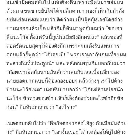
จนเช้ามืดผมหลับไป แต่ก็ต้องตื่นเพราะมีคนมาขย่มบน
ตัวผม แขนขาขยับไม่ได้ผมลืมตามา มองก็เห็นกิมกำลัง
ขย่มเย่อแท่งผมแบบว่า คิดว่าผมเป็นผู้หญิงเลยโดยถ่าง
ขาผมออกแล้วเย็ด แล้วกิมก็หันมาพูดกับผมว่า “ขอเอา
คืนนะโว้ย ตั้งแต่วันนี้กูเป็นเมียมึงอีกคนนะ” แล้วช่องที่
ตอดรัดแบบสุดๆ ก็ต้องดังกึก เพราะผมเด้งรับแทนการ
ตอบแล้วก็พูดว่า “ได้เลยเมีย” พวกเราเอากันจนเที่ยง ผม
ทะลวงกิมทั้งประตูหน้า และ หลังจนพรุนกิมบอกกับผมว่า
“ก๊อตเราเย็ดกับนายมันส์กว่าเล่นกับเลสเบี้ยนอีก ของ
นายยอดมากแบบนี้ต้องลองบ่อยๆ แล้วว่างๆ เราไปค้าง
บ้านนะโว้ยเนต” เนตหันมาบอกว่า “ได้แต่ห้ามบ่อยนัก
นะโว้ย ข้าหวงของข้า แล้วก็เอ็งต้องช่วยอะไรข้าอีกข้อ
ก่อน” กิมหันมาถามว่า “อะไรวะ”
เนตตอบกลับไปว่า “คือก๊อตอยากล่อไอ้ยูง กับเมียมันด้วย
ว่ะ” กิมหันมาบอกว่า “เอางั้นเรอะ ได้ แต่ต้องให้กูไปค้าง