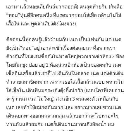
เอามาแล้วหอยเลียมันส์มากตอดดี) คนสุดท้ายกิม (กิมคือ
”ทอม”หุ่นดีอีกคนหนึ่ง ที่แรดมากชอบใส่เสื้อ กล้ามไม่ใส่
เสื้อใน และ พูดจาเสียงดังโผงผาง)
คือตอนนี้ทุกคนรู้แล้วว่าผมกับ เนต เป็นแฟนกัน แต่ เนต
ยังเป็น”ทอม”อยู่ เอาล่ะเข้าเรื่องต่อเลยนะ คือพวกเรา
ค้างกันที่โรงแรมชื่อดังในหาดใหญ่พวกเราเช่าห้อง 2 ห้อง
โดยกิม ยูง ปอย อยู่ 1 ห้องส่วนอีกห้องเป็นของผมกับ เนต
เช็คอินเสร็จแล้วเราก็ไปเดินกันในตลาด เนต แต่งตัวเดิน
ทำลายสมาธิผมมาก เพราะเธอใส่เสื้อกล้ามแบบ ทหารไม่
ใส่เสื้อใน เดินทีนมกระเด้งดุ้งดิ้งน่ารัก (แบบใครที่เคยอ่าน
จะรู้ว่านม เนต ไม่ใหญ่) ส่วนอีก 3 คนแต่งตัวเหมือนกับ
เนต เลยทำให้ผมกดดันมาก และ อยากมากเลยชวนเนต
เดินแยกทางออกมาจากกลุ่ม แล้วบอกว่าจะไปหาอะไร
ทานกันแล้วผมกับ เนตก็เดินผ่านมาจนถึงห้องน้ำ ผม