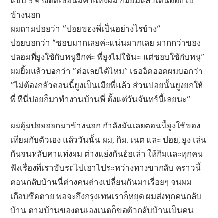
แบบ 3 ครั้งติดเธอนิ่มคาแท่งผม กิมยิ้มแล้วเดินออกไป
ข้างนอก
ผมถามปอยว่า “ปอยของพี่เป็นอย่างไรบ้าง”
ปอยบอกว่า “ชอบมากเลยค่ะแน่นมากเลย มากกว่าของ
ปลอมที่ยูงใช้กับหนูอีกค่ะ พี่ยูงไม่ใช้นะ แต่ชอบใช้กับหนู”
ผมยิ้มแล้วบอกว่า “ต่อเลยได้ไหม” เธออิดออดผมบอกว่า
“ไม่ต้องกลัวตอนนี้ยูงเป็นเมียพี่แล้ว ส่วนปอยนั้นยูงยกให้
พี่ ทีนี่ปอยก็มาทำงานบ้านพี่ ตั้งแต่วันจันทร์นี้เลยนะ”
ผมอุ้มปอยออกมาข้างนอก กำลังมันเลยตอนนี้ยูงใช้ของ
เทียมกับตัวเอง แล้ววันนั้น ผม, กิม, เนต และ ปอย, ยูง เล่น
กันจนหลับคาแท่งผม ต่างแย่งกันอ้อเล่า ให้กิมและทุกคน
ฟังเรื่องที่เราขับรถไปเอาไประหว่างทางขากลับ คราวนี้
ตอนกลับบ้านนี่ต่างคนต่างเปลี่ยนกันมาเรื่อยๆ จนผม
เกือบซีดตาย พอจะถึงกรุงเทพเราก็หยุด ผมส่งทุกคนกลับ
บ้าน ตามบ้านของตนเองเนตก็ขอตัวกลับบ้านเป็นคน