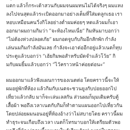
แตก แล้วก็กระเด้าสวนกับผมจนผมทนไม่ได้จริงๆ ผมแทง
ลงไปจนสุดแล้วระเบิดออกมาอย่างเต็มที่ใส่มดลูกเธอ เรา
หอบเหมือนคนวิ่งกิโลอย่างต่ำผมค่อยๆ หดแล้วผมก็เอา
ออกมาผมถามกิมว่า ”จะท้องไหมเนี่ย” กิมหันมาบอกว่า
“ไม่ต้องห่วงปลอดภัย” ผมกอดจูบกับกิมอีกสักพัก กำลัง
เล่นนมกิมกำลังมันเลย กำลังจะเอาต่ออีกอยู่แล้วเนตก็ทุบ
ประตูแล้วบอกว่า “เฮ้ยกิมพอสำหรับมัดจำแล้วโว้ย” กิ
มกับผมยิ้มแล้วบอกว่า “ไว้คราวหน้าค่อยต่อนะ”
ผมออกมาแล้วฟังแผนการของเนตต่อ โดยคราวนี้จะให้
ผมอยู่พักที่ห้อง แล้วกิมกับเนตจะชวนยูงกับปอยออกไป
เที่ยวแล้วกลับ มาก็จะเล่นเลสกัน ส่วนผมก็มุมเดิมครับตู้
เสื้อผ้า พอถึงเวลาเนตกับกิมก็ทำตามแผนออกไปเที่ยวกัน
โดยปล่อยผมนอนอยู่ที่ห้องอ้างว่าไม่สบายโดย คราวนี้ผม
ทำธุระจนเกือบถึงเวลา เนตก็โทรมาบอกให้เตรียมตัวพอ