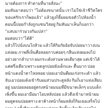
นายต้องการ ทำตามที่นายสั่งนะ”
ผมหันมาตอบว่า “ไม่ต้องขนาดนั้น เราไม่ใช่เจ้าชีวิตใคร
ขอแค่รักเราก็พอแล้ว” แล้วยูงก็ยิ้มผมขอตัวไปห้องน้ำ
ตอนนี้ปอยกำลังถูกแซนวิสอยู่ กิมหันมาเห็นก็บอกว่า
“แสบมาร่วมวงกันเปล่า”
ผมตอบว่า”ได้ดิ”
แล้วก็ไปนั่งบนโถส้วม แล้วให้กิมกัยอ้อจับปอยมาวางบน
แท่งผม ภาพที่เห็นคือหอยกาบค่อยๆ กลืนแท่งผมลงไป
อย่างยากลำบาก ผมกระเด้งสวนพวดเดียวสุด แต่เข้าได้
แค่ครึ่งเดียวเพราะมดลูกปอยยังเด็กและ ตื้นมาก ปอย
หน้าแดงน้ำตาไหลหอย ปอยเอามันดีผมเร่งกระเด้า แล้ว
จับเอวปอยเด้งเข้ารับผมส่วนประตูหลัง กิมก็เอาแท่งเสียบ
อยู่ นมปอยลอยอยู่ตรงหน้าผมนมที่มีขนาดเล็กๆ แบบเด็ก
เพิ่งขึ้น ผมเอามือมาโอบหลังปอย แล้วดึงเข้ามาหน้าผม
ผมดูดจนปอยคราง ตาค้างหน้าก็ผมหลังก็กิมเธอเสร็จไป