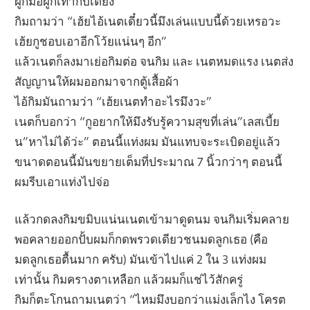
ผูกมือผูกเท้ากับเตียง
กิมถามว่า “เฮ้ยไอ้เนตเดี๋ยวนี้มึงเล่นแบบนี้ด้วยเหรอวะ
เฮ้ยกูชอบเอาอีกโว้ยแน่นๆ อีก”
แล้วเนตก็ลงมาเย่อกิมต่อ จนกิม และ เนตหมดแรง เนตส่ง
สัญญานให้ผมออกมาจากตู้เสื้อผ้า
ไอ้กิมมันถามว่า “เฮ้ยเนตทำอะไรมึงวะ”
เนตก็บอกว่า “กูอยากให้มึงรับรู้ความสุขที่เล่น”เลสเบี้ย
น”หาไม่ได้ว่ะ” ตอนนี้แท่งผม มันแทบจะระเบิดอยู่แล้ว
ขนาดตอนนี้มันขยายเต็มที่ประมาณ 7 นิ้วกว่าๆ ตอนนี้
ผมรีบเอาแท่งไปจ่อ
แล้วกดลงกิมขมิบแน่นเนตเข้ามาดูดนม จนกิมเริ่มคลาย
พอคลายออกปั้บผมก็กดพรวดเดียวชนมดลูกเธอ (คือ
มดลูกเธอตื้นมาก ครับ) มันเข้าไปแค่ 2 ใน 3 แท่งผม
เท่านั้น กิมครางตาเหลือก แล้วผมก็แช่ไว้สักครู่
กิมก็ตะโกนถามเนตว่า “ไหมมึงบอกว่าแม่งเล็กไง โครต