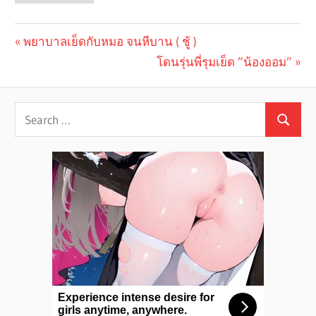
Previous
พยาบาลเย็ดกับหมอ จนหีบาน ( ชู้ )
Post
Post:
Next
โดนรุ่นพี่รุมเย็ด ”น้องออม”
navigation
Post: