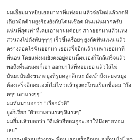
ผมเอื้อมมาหยิบเยลมาทาที่แท่งผม แล้วจ่อใหม่แล้วกดที
เดียวมิดด้ามยูงร้องยังกับโดนเชือด มันแน่นมากครับ
แน่นที่สุดเท่าที่เคยเอามาผมค่อยๆ สาวออกมาแล้วแทง
สวนลงไปดังพับๆๆๆๆ เร็วขึ้นเรื่อยๆ ยูงกัดฟันแน่น แล้ว
ครางลอดไรฟันออกมา เธอเสร็จอีกแล้วผมพาเธอมาที่
ที่นอน โดยแท่งผมยังคงอยู่ตอนนี้ผมเองก็ใกล้เสร็จแล้ว
พอถึงที่นอนผมก็เอา ออกมาใส่ที่หอยเธอ แล้วใส่ไม่
บันยะบันยังขนาดยูงที่รูมดลูกลึกนะ ยังเข้าถึงเลยจนยูง
ต้องเสร็จอีกผมเองก็ไม่ไหวแล้วยูงตะโกนเรียกชื่อผม “ก๊อ
ตๆๆ เอาแรงๆๆ”
ผมหันมาบอกว่า “เรียกผัวสิ”
ยูงก็เรียก “ผัวขาเอาแรงๆ สิแรงๆ”
ผมยิ้มแล้วบอกว่า “ดีแล้วอีทอมกูจะเอาให้มึงหายทอม
เลย”
ผมกระเด้าจนร่างกระเพื่อม เธอเสร็จอีกผมเองก็ทนไม่ไหว