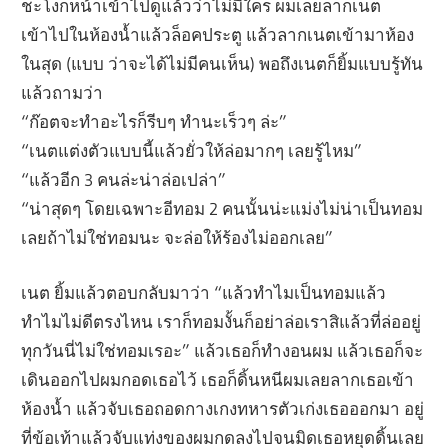
ชะโงกหน้าเข้าไปดูแล้วว่าไม่มีใคร ผมเลยลากเนต
เข้าไปในห้องน้ำแล้วล็อคประตู แล้วลากเนตเข้ามาห้อง
ในสุด (แบบ ว่าจะได้ไม่มีคนเห็น) พอถึงเนตก็ยิ้มแบบรู้ทัน
แล้วถามว่า
“ก๊อตจะทำอะไรก็รีบๆ ทำนะเร็วๆ ล่ะ”
“เนตแต่งตัวแบบนี้แล้วยั่วให้ล่อมากๆ เลยรู้ไหม”
“แล้วอีก 3 คนล่ะน่าล่อเปล่า”
“น่าสุดๆ โดยเฉพาะอีทอม 2 คนนั้นน่ะแม่งไม่น่าเป็นทอม
เลยถ้าไม่ใช่ทอมนะ จะล่อให้ร้องไม่ออกเลย”
เนต ยิ้มแล้วตอบกลับมาว่า “แล้วทำไมเป็นทอมแล้ว
ทำไมไม่ดีตรงไหน เราก็ทอมงั้นก็อย่าล่อเราสิแล้วที่ล่ออยู่
ทุกวันนี่ไม่ใช่ทอมเรอะ” แล้วเธอก็ทำงอนผม แล้วเธอก็จะ
เดินออกไปผมกอดเธอไว้ เธอก็ดิ้นหนีผมเลยลากเธอเข้า
ห้องน้ำ แล้วจับเธอถอดกางเกงทหารตัวเก่งเธอออกมา อยู่
ที่ข้อเท้าแล้วจับแท่งของผมกดลงไปจนมิดเธอหยุดดิ้นเลย