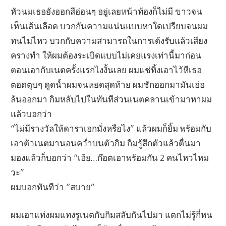
หัวนมเธอยังออกสีอ่อนๆ อยู่เลยหน้าท้องก็ไม่มี ขาวจน
เห็นเส้นเลือด บวกกันความแน่นแบบหาใดเปรียบจนผม
ทนไม่ไหว บวกกับความสามารถในการเด้งรับแล้วเสียง
ครางทำ ให้ผมต้องระเบิดแบบไม่เคยแรงเท่านี้มาก่อน
ตอนเอากับเนตครั้งแรกไงงั้นเลย ผมแช่ทิ้งเอาไว้หีเธอ
ตอดตุบๆ ดูดน้ำผมจนหยดสุดท้าย ผมชักออกมามันเอ่อ
ล้นออกมา กิมหลับไปในทันทีส่วนเนตคลานเข้ามาหาผม
แล้วบอกว่า
“ไม่มีรางวัลให้ดาราเอกมั่งหรือไง” แล้วผมก็ยิ้ม พร้อมกับ
เอาตัวเนตมานอนคว่ำบนตัวกิม กิมรู้สึกตัวแล้วตื่นมา
มองแล้วก็บอกว่า “เฮ้ย…ก๊อตเอาพร้อมกัน 2 คนไหวไหม
วะ”
ผมบอกทันทีว่า “สบาย”
ผมเอาแท่งผมแทงรูเนตกับกิมสลับกันไปมา แตกไม่รู้กี่หน