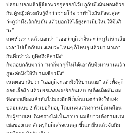
ปลอม บอกแล้วสู้ลีลาพวกกูหรอกโว้ย กูกับมึงมันทอมด้วย
กัน ผู้หญิงด้วยกันรู้ดีกว่าชายโว้ย ว่าทำไงมันถึงจะสุดๆ
ว่ะกูว่ามึงเลิกกับมัน แล้วบอกให้ไอ้ยูงหาเมียใหม่ให้มึงสิ
วะ”
เกตหัวเราะแล้วบอกว่า “เออว่ะกูก็ว่างั้นล่ะว่ะ กูไม่น่าเสีย
เวลาไปเย็ดกับแม่งเลยว่ะ ไหนๆ ก็ไหนๆ แล้วมา มาเอา
กันดีกว่าว่ะ กูคิดถึงลีลามึง”
กิมตอบกลับมาว่า “มาก็มากูก็ไม่ได้เอากับมึงมานานแล้ว
กูจะล่อมึงให้หีบานเชียวมึง”
เนตตอบกลับว่า “เออกูก็จะเอามึงให้บานเลย” แล้วทั้งคู่ก็
ถอดเสื้อผ้า แล้วบรรเลงเพลงรักกันแบบดุเด็ดเผ็ดมัน ผม
ฟังจากเสียงแล้วหันไปมองอีกที ก็เห็นเนตกำลังใช้แท่ง
ปลอมแบบ 2 หัวเย่อกิมอยู่ โดยเนตแสดงการเย็ดเหมือน
กับผู้ชายเลย กิมครางไม่เป็นภาษา นมสีขาวเด้งตามแรง
เย่อของเนต สักครู่กิมก็เสร็จเนตลุกขึ้นมายืนแล้วจับกิม