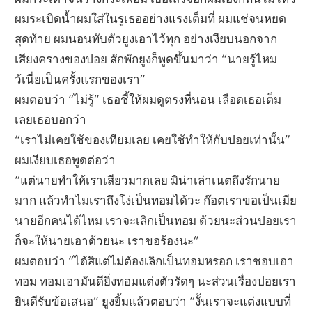
ผมระเบิดน้ำผมใส่ในรูเธออย่างแรงเต็มที่ ผมแช่จนหยด
สุดท้าย ผมนอนทับตัวยูงเอาไว้ทุก อย่างเงียบนอกจาก
เสียงครางของปอย สักพักยูงก็พูดขึ้นมาว่า “นายรู้ไหม
ว้เนี่ยเป็นครั้งแรกของเรา”
ผมตอบว่า “ไม่รู้” เธอชี้ให้ผมดูตรงที่นอน เลือดเธอเต็ม
เลยเธอบอกว่า
“เราไม่เคยใช้ของเทียมเลย เคยใช้ทำให้กับปอยเท่านั้น”
ผมเงียบเธอพูดต่อว่า
“แต่นายทำให้เราเสียวมากเลย มิน่าเล่าเนตถึงรักนาย
มาก แล้วทำไมเราถึงโง่เป็นทอมได้วะ ก๊อตเราขอเป็นเมีย
นายอีกคนได้ไหม เราจะเลิกเป็นทอม ด้วยนะส่วนปอยเรา
ก็จะให้นายเอาด้วยนะ เราขอร้องนะ”
ผมตอบว่า “ได้สิแต่ไม่ต้องเลิกเป็นทอมหรอก เราชอบเอา
ทอม ทอมเอามันดียิ่งทอมแต่งตัวรัดๆ นะส่วนเรื่องปอยเรา
ยินดีรับข้อเสนอ” ยูงยิ้มแล้วตอบว่า “งั้นเราจะแต่งแบบที่