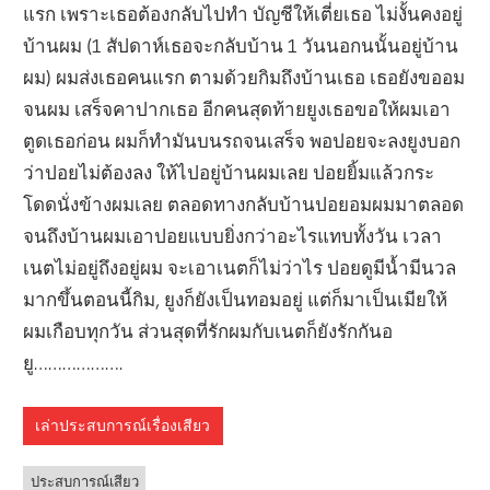
แรก เพราะเธอต้องกลับไปทำ บัญชีให้เตี่ยเธอ ไม่งั้นคงอยู่
บ้านผม (1 สัปดาห์เธอจะกลับบ้าน 1 วันนอกนนั้นอยู่บ้าน
ผม) ผมส่งเธอคนแรก ตามด้วยกิมถึงบ้านเธอ เธอยังขออม
จนผม เสร็จคาปากเธอ อีกคนสุดท้ายยูงเธอขอให้ผมเอา
ตูดเธอก่อน ผมก็ทำมันบนรถจนเสร็จ พอปอยจะลงยูงบอก
ว่าปอยไม่ต้องลง ให้ไปอยู่บ้านผมเลย ปอยยิ้มแล้วกระ
โดดนั่งข้างผมเลย ตลอดทางกลับบ้านปอยอมผมมาตลอด
จนถึงบ้านผมเอาปอยแบบยิ่งกว่าอะไรแทบทั้งวัน เวลา
เนตไม่อยู่ถึงอยู่ผม จะเอาเนตก็ไม่ว่าไร ปอยดูมีน้ำมีนวล
มากขึ้นตอนนี้กิม, ยูงก็ยังเป็นทอมอยู่ แต่ก็มาเป็นเมียให้
ผมเกือบทุกวัน ส่วนสุดที่รักผมกับเนตก็ยังรักกันอ
ยู……………….
เล่าประสบการณ์เรื่องเสียว
ประสบการณ์เสียว