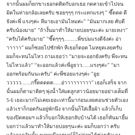
จากนั้นผมก็ยกขาเธอกดติดกับอกเธอ กดควยเข้าไปจน
มิดในท่ายกล้อเลยครับ ซอยๆๆๆ กระแทกแรงๆ ” ซี๊ดดด ดี
จังค่ะพี่ แรงๆค่ะ หีมายเอามันไหมค่ะ” “มันมากเลย คับดี
ครับน้องมาย” “ถ้างั้นมาทำให้มายบ่อยๆนะค่ะ มายเหงา”
“ครับได้ครับมาย” “ซี๊ดๆๆๆ………..พี่ขบ่มแรงดีจังค่ะ อ่า
าาาาา” ผมก็ซอยไปซักพัก หีเธอก็ตอด ไมหยุดเลยครับ
ผมก็จะทนไม่ไหว ถามเธอว่า “มายจะออกยังครับ พี่จะทน
ไม่ไหวแล้ว” “จะออกแล้วค่ะพี่อูยวว……แรงๆค่ะ” “มา
ออกพร้อมกันนะครับ” ค่ะพี่ซอยแรงๆค่ะ “อูย
ววววว……..กรี๊ดดดดด……อ่าาาาาาาาา” เธอก็เสร็จ จาก
นั้นผมก็ตามาติดๆ พุ่งน้ำใส่มดลูกสาวน้อยมายอย่างเต็มที่
5-6 เยอะมากไม่เคยเยอะเท่านี้มาก่อนเลยตอนช่วยตัวเอง
แล้วเราก็กอดกันอยู่พักนึง จากนั้นก็ใส่เสื้อผ้า แล้วก็เก็บ
ของปิดคอมฯ แล้วก็บอกให้เธอกลับบ้านได้ เธอก็หันมายิ้ม
บอกว่าแล้วมาทำให้มายบ่อยๆนะค่ะ ผมก็บอกว่า ครับ
แล้วจากวันนั้น พอผมมีอารมณ์ก็ไม่ค่อยได้ช่วยตัวเอง