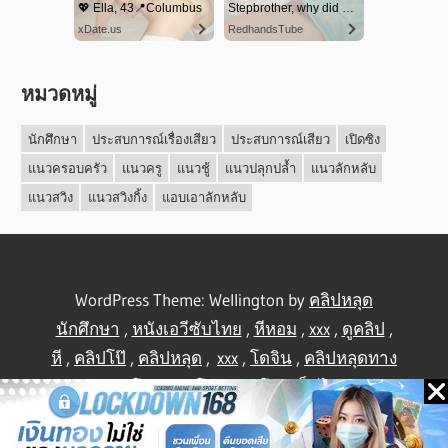
หมวดหมู่
นักศึกษา
ประสบการณ์เรื่องเสียว
ประสบการณ์เสียว
เปิดซิง
แนวครอบครัว
แนวครู
แนวชู้
แนวปลุกปล้ำ
แนวลักหลับ
แนวสวิง
แนวสวิงกิ้ง
แอบเอาลักหลับ
WordPress Theme: Wellington by
คลิปหลุด
นักศึกษา
,
หนังเอวีซับไทย
,
หีหอม
,
xxx
,
ดูคลิป
,
หี
,
คลิปโป๊
,
คลิปหลุด
,
xxx
,
โดจิน
,
คลิปหลุดทาง
บ้าน
,
คลิปโป้
,
คลิปโป๊
,
คลิปโป๊
,
เย็ดไทย
,
คลิป
หลุดไทย
.