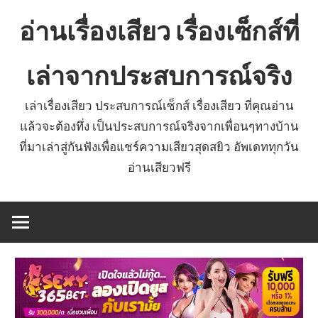
Skip
อ่านเรื่องเสียว เรื่องเซ็กส์ที่
to
content
เล่าจากประสบการณ์จริง
เล่าเรื่องเสียว ประสบการณ์เซ็กส์ เรื่องเสียว ที่คุณอ่าน
แล้วจะต้องทึ่ง เป็นประสบการณ์จริงจากเพื่อนๆทางบ้าน
ที่มาเล่าสู่กันฟังเพื่อแชร์ความเสียวสุดสยิว อัพเดททุกวัน
อ่านเสียวฟรี