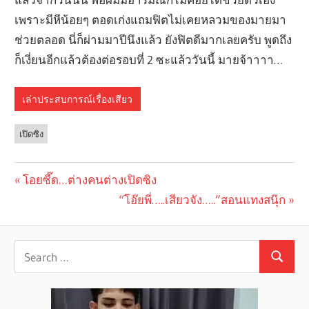
เพราะมีหีน้อยๆ ตอดเก่งแถมฟิตไม่เคยหลวมของมายมา
ช่วยตลอด นี่ก็ผ่ามมาปีนึงแล้ว ยังฟิตดีมากเลยครับ พูดถึง
ก็เงี่ยนอีกแล้วต้องต่อรอบที่ 2 ซะแล้ววันนี้ มายจ้าาาา…
เล่าประสบการณ์เรื่องเสียว
เปิดซิง
Previous
โอยซี๊ด…ต่างคนต่างเปิดซิง
Post
Post:
Next
“โอ๊ยพี่…..เสียวจัง…..”สอนแทงสนุ๊ก
navigation
Post: