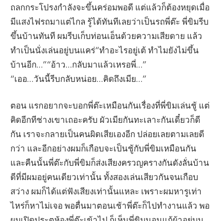
ถลกกระโปรงกำลังจะขึ้นคร่อมพอดี แต่แล้วก็ต้องหยุดเมื่อ
มีแสงไฟรถมาแต่ไกล รู้ได้ทันทีเลยว่าเป็นรถพี่ต๊ะ พี่ขิมรีบ
ขึ้นบ้านทันที ผมรีบเก็บท่อนเอ็นด้วยความเสียดาย แล้ว
ทำเป็นนั่งเล่นอยู่บนแคร่“ทำอะไรอยู่เต้ ทำไมยังไม่ขึ้น
บ้านอีก…”“อ้าว…กลับมาแล้วเหรอพี่…”
“เออ…วันนี้รีบกลับหน่อย…คิดถึงเมีย…”
ตอน แรกอยากจะบอกพี่ต๊ะเหมือนกันเรื่องที่พี่ขิมเล่นชู้ แต่
คิดอีกทีช่างเขาเถอะครับ ผัวเมียกันทะเลาะกันเดี๋ยวก็ดี
กัน เราจะกลายเป็นคนผิดเสียเองอีก ปล่อยเลยตามเลยดี
กว่า และอีกอย่างผมก็เกือบจะเป็นชู้กับพี่ขิมเหมือนกัน
และคืนนั้นพี่ต๊ะกับพี่ขิมก็ส่งเสียงครวญครางกันดังลั่นบ้าน
ดีที่มีผมอยู่คนเดียวเท่านั้น ทั้งสองเล่นเสียวกันจนเกือบ
สว่าง ผมก็ได้แต่ฟังเสียงเท่านั้นแหละ เพราะผมหารูเท่า
ไหร่ก็หาไม่เจอ พอตื่นมาตอนเช้าพี่ต๊ะก็ไปทำงานแล้ว พอ
ผมเปิดประตูห้องพี่ต๊ะเข้าไป ก็เห็นพี่ขิมนอนแก้ผ้าอยู่บน