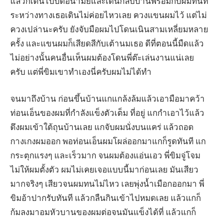
แล้วก็เดินไปปิดอนามัยและเดินกลับบ้านพร้อมกับผมทันที
ระหว่างทางเธอเดินไม่ค่อยไหวเลย ควงแขนผมไว้ แต่ไม่
ควงเปล่านะครับ ยังจับมือผมไปโดนเนินสามเหลี่ยมหลาย
ครั้ง และแขนผมก็เสียดสีกับเต้านมเธอ ดีที่ตอนนี้มืดแล้ว
ไม่อย่างนั้นคนอื่นเห็นผมต้องโดนพี่ต๊ะเล่นงานแน่เลย
ครับ แต่พี่ขิมเขาทำเองนี่ครับผมไม่ได้ทำ
จนมาถึงบ้าน ก่อนขึ้นบ้านแกแกล้งล้มแล้วเอามือมาคว้า
ท่อนเอ็นของผมที่กำลังแข็งตัวเต็ม ที่อยู่ แกกำเอาไว้แล้ว
ดึงผมเข้าใต้ถุนบ้านเลย แกจับผมนั่งบนแคร่ แล้วถอด
กางเกงผมออก พอท่อนเอ็นผมโผล่ออกมาแกก็รูดทันที แก
กระตุกแรงๆ และเร็วมาก จนผมต้องแอ่นเอว พี่ขิมจู่โจม
ไม่ให้ผมตั้งตัว ผมไม่เคยเจอแบบนี้มาก่อนเลย มันเสียว
มากจริงๆ เสียวจนผมทนไม่ไหว เลยพุ่งน้ำเมือกออกมา พี่
ขิมอ้าปากรับทันที แล้วกลืนกินเข้าไปหมดเลย แล้วแกก็
ก้มลงมาอมหัวบานของผมต่อจนมันแข็งได้ที่ แล้วแกก็