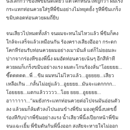
นิ้งเล็กกว่าของพี่ขิมนิดเดียว แต่โคกหีนั้นใหญ่กว่า ผมเร่ง
กระแทกท่อนควยใส่รูหีพี่ขิมอย่างไม่หยุดยั้ง รูหีพี่ขิมเกร็ง
ขมิบตอดท่อนควยผมถี่ยิบ
จนเสียวไปหมดทั้งลำ จนผมจะทนไม่ไหวแล้ว พี่ขิมก็คง
ใกล้จะเสร็จแล้วเหมือนกัน ร้องครางเสียงอึออา กระดก
โคกหีร่อนรับท่อนควยผมอย่างเมามันส์ แต่ก็ไม่ยอมละ
ปากจากร่องหีของพี่นิ้ง ผมอัดท่อนควยเน้นๆ อีกสีห้าที
ควยผมก็เกร็งขมิบอย่างแรง ผมตะโกนร้องลั่น“โอยยยย…
ซี๊ดดดดด…พี่ …ขิม ผมทนไม่ไหวแล้ว…อูยยยย…เสียว
เหลือเกิน …กลั้นไม่อยู่แล้ว…อูยยยย…มันจะแตกกกก…
โอยยยย…แตกแล้ววววว…โอย ยยย…อูยยยย…
อาาาาาา…”ผมยังกระแทกท่อนควยต่อไปจนมันอ่อนตัว
ลง แล้วผมก็ล้มตัวลงไปนอนข้างพี่ขิม มองดูพี่นิ้งบดขยี้
ร่องหีกับปากพี่ขิมอย่างแรง น้ำเสียวพี่นิ้งเปียกหน้าพี่ขิม
จนแฉะเยิ้ม พี่ขิมดันก้นพี่นิ้งออก สงสัยจะหายใจไม่ออก