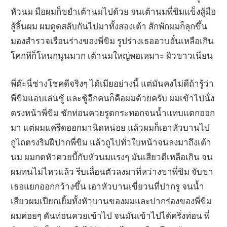
หัวนม มือผมก็ขยำเต้านมไปด้วย จนเต้านมพี่ขิมแข็งสู้มือ
สู้ลิ้นผม ผมดูดสลับกันไปมาทั้งสองเต้า สักพักผมก็ลุกขึ้น
มองสำรวจเรือนร่างของพี่ขิม รูปร่างเธออวบอั๋นเหลือเกิน
โคกหีก็โหนกนูนมาก เต้านมใหญ่พอเหมาะ ผิวขาวเนียน
พี่ต๊ะนี่ช่างโชคดีจริงๆ ได้เมียอย่างนี้ แต่มันคงไม่ดีถ้ารู้ว่า
พี่ขิมแอบเล่นชู้ และชู้อีกคนก็คือผมด้วยครับ ผมเข้าไปนั่ง
ตรงหน้าพี่ขิม ชักท่อนควยรูดกระทอกจนน้ำแทบแตกออก
มา แต่ผมแค่รีดออกมานิดหน่อย แล้วผมก็เอาหัวบานไป
ถูไถตรงริมฝีปากพี่ขิม แล้วถูไปทั่วใบหน้าจนลงมาถึงเต้า
นม ผมกดหัวควยบี้กับหัวนมแรงๆ มันเสียวดีเหลือเกิน จน
ผมทนไม่ไหวแล้ว รีบเลื่อนตัวลงมาที่หว่างขาพี่ขิม จับขา
เธอแยกออกกว้างขึ้น เอาหัวบานเขี่ยวนที่ปากรู จนน้ำ
เสียวผมเปียกเยิ้มทั้งหัวบานของผมและปากร่องของพี่ขิม
ผมค่อยๆ ดันท่อนควยเข้าไป จนมันเข้าไปได้ครึ่งท่อน พี่