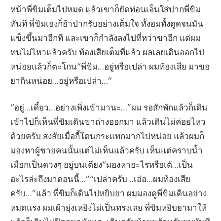
หน้าพี่ขิมเต็มไปหมด แล้วเขาก็ยัดท่อนเอ็นใส่ปากพี่ขิม
ทันที พี่ขิมเองก็อ้าปากรับอย่างเต็มใจ ทั้งอมทั้งดูดจนมัน
แข็งขึ้นมาอีกที และเขาก็กำลังลงไปที่หว่าขาอีก แต่ผม
ทนไม่ไหวแล้วครับ ท้องเสียเต็มที่แล้ว ผลเลยเดินออกไป
หน่อยแล้วก็ตะโกน“พี่ขิม…อยู่หรือเปล่า ผมท้องเสีย มาขอ
ยากินหน่อย…อยู่หรือเปล่า…”
“อยู่…เดี๋ยว…อย่างเพิ่งเข้ามานะ…”ผม รอสักพักแล้วก็เดิน
เข้าไปก็เห็นพี่ขิมเดินขาถ่างออกมา แล้วเดินไม่ค่อยไหว
ด้วยครับ สงสัยเมื่อกี้โดนกระแทกมากไปหน่อย แล้วผมก็
มองหาผู้ชายคนนั้นแต่ไม่เห็นแล้วครับ เห็นแต่คราบน้ำ
เมือกเป็นดวงๆ อยู่บนเตียง“มองหาอะไรหรือเต้…เป็น
อะไรล่ะถึงมาตอนนี้…”“เปล่าครับ…เอ่อ…ผมท้องเสีย
ครับ…”แล้ว พี่ขิมก็เดินไปหยิบยา ผมมองดูพี่ขิมเดินอย่าง
หมดแรง ผมเผ้ายุ่งเหยิงไม่เป็นทรงเลย พี่ขิมหยิบยามาให้