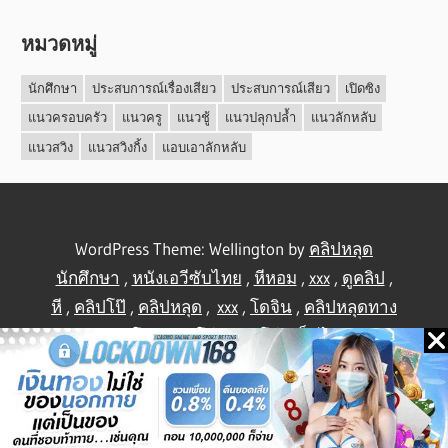
หมวดหมู่
นักศึกษา
ประสบการณ์เรื่องเสียว
ประสบการณ์เสียว
เปิดซิง
แนวครอบครัว
แนวครู
แนวชู้
แนวปลุกปล้ำ
แนวลักหลับ
แนวสวิง
แนวสวิงกิ้ง
แอบเอาลักหลับ
WordPress Theme: Wellington by
คลิปหลุด
นักศึกษา
,
หนังเอวีซับไทย
,
หีหอม
,
xxx
,
ดูคลิป
,
หี
,
คลิปโป๊
,
คลิปหลุด
,
xxx
,
โดจิน
,
คลิปหลุดทาง
บ้าน
,
คลิปโป้
,
คลิปโป๊
,
คลิปโป๊
,
เย็ดไทย
,
คลิป
หลุดไทย
.