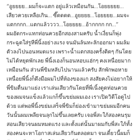
“อูยยยย…ผมก็จะแตก อยู่แล้วเหมือนกัน…โอยยยยย…
เสียวควยเหลือเกิน… ซี๊ดดดด…อูยยยย…โอยยยย…ผมจะ
แตกกกก…แตกแล้วววว…โอยยยย…อ้ากกกก กก…”
ผมอัดกระแทกท่อนควยอีกสองสามครับ น้ำเงี่ยนก็พุ่ง
กระฉูดใส่รูหีพี่นิ้งอย่างแรง จนมันล้นทะลักออกมา ผมล้ม
ตัวลงไปนอนหมดแรง เพราะน้ำแตกสองครั้งติดๆ กันโดย
ไม่ได้หยุดพักเลย พี่นิ้งเองก็นอนหอบแฮ่กๆ คงเหนื่อยมาก
เหมือนกัน ส่วนพี่ขิมหลับไปนานแล้วครับ สักพักพอหาย
เหนื่อยพี่นิ้งก็ดึงมือผมไปที่ห้องของแก สงสัยคงไม่อยากให้
พี่ขิมตื่นมาแย่ง เราเล่นเสียวกันโดยที่พี่เนิ้งดูดท่อนควย
ของผมจนแข็งแล้วแกก็ขึ้นขย่มผมเอง เราเปิดวิดีโอดูไป
ด้วย แต่พอพี่นิ้งขย่มเสร็จพี่ขิมก็ย่องเข้ามาขย่มผมอีกคน
วันนั้นผมเพลียจนลุกไม่ขึ้นเลยครับ เจอพี่สะใภ้สองคนรุม
สอนเสียวจนผมหมดแรง และตั้งแต่นั้นมาผมกับพี่สะใภ้ทั้ง
สองคนจะหาโอกาสเล่นเสียวกันตลอดมา จนเดี๋ยวนี้ผมก็