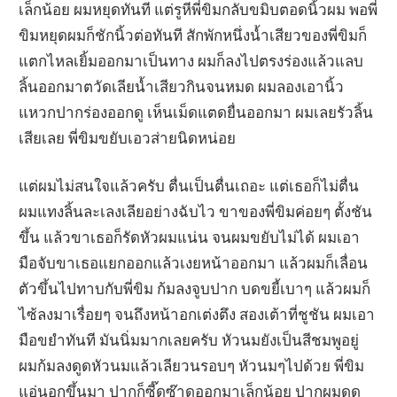
เล็กน้อย ผมหยุดทันที แต่รูหีพี่ขิมกลับขมิบตอดนิ้วผม พอพี่
ขิมหยุดผมก็ชักนิ้วต่อทันที สักพักหนึ่งน้ำเสียวของพี่ขิมก็
แตกไหลเยิ้มออกมาเป็นทาง ผมก็ลงไปตรงร่องแล้วแลบ
ลิ้นออกมาตวัดเลียน้ำเสียวกินจนหมด ผมลองเอานิ้ว
แหวกปากร่องออกดู เห็นเม็ดแตดยื่นออกมา ผมเลยรัวลิ้น
เสียเลย พี่ขิมขยับเอวส่ายนิดหน่อย
แต่ผมไม่สนใจแล้วครับ ตื่นเป็นตื่นเถอะ แต่เธอก็ไม่ตื่น
ผมแทงลิ้นละเลงเลียอย่างฉับไว ขาของพี่ขิมค่อยๆ ตั้งชัน
ขึ้น แล้วขาเธอก็รัดหัวผมแน่น จนผมขยับไม่ได้ ผมเอา
มือจับขาเธอแยกออกแล้วเงยหน้าออกมา แล้วผมก็เลื่อน
ตัวขึ้นไปทาบกับพี่ขิม ก้มลงจูบปาก บดขยี้เบาๆ แล้วผมก็
ไซ้ลงมาเรื่อยๆ จนถึงหน้าอกเต่งตึง สองเต้าที่ชูชัน ผมเอา
มือขยำทันที มันนิ่มมากเลยครับ หัวนมยังเป็นสีชมพูอยู่
ผมก้มลงดูดหัวนมแล้วเลียวนรอบๆ หัวนมๆไปด้วย พี่ขิม
แอ่นอกขึ้นมา ปากก็ซี๊ดซ๊าดออกมาเล็กน้อย ปากผมดูด