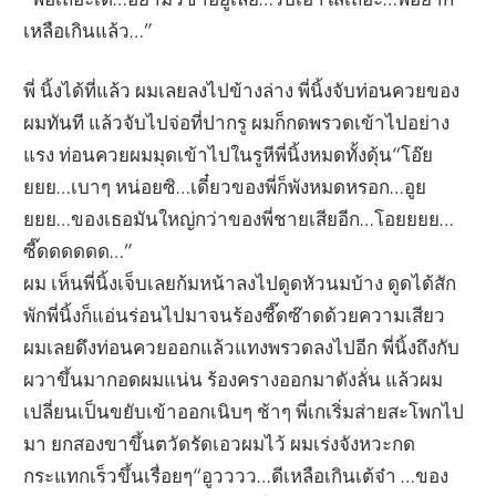
เหลือเกินแล้ว…”
พี่ นิ้งได้ที่แล้ว ผมเลยลงไปข้างล่าง พี่นิ้งจับท่อนควยของ
ผมทันที แล้วจับไปจ่อที่ปากรู ผมก็กดพรวดเข้าไปอย่าง
แรง ท่อนควยผมมุดเข้าไปในรูหีพี่นิ้งหมดทั้งดุ้น“โอ๊ย
ยยย…เบาๆ หน่อยซิ…เดี๋ยวของพี่ก็พังหมดหรอก…อูย
ยยย…ของเธอมันใหญ่กว่าของพี่ชายเสียอีก…โอยยยย…
ซี๊ดดดดดด…”
ผม เห็นพี่นิ้งเจ็บเลยก้มหน้าลงไปดูดหัวนมบ้าง ดูดได้สัก
พักพี่นิ้งก็แอ่นร่อนไปมาจนร้องซี๊ดซ๊าดด้วยความเสียว
ผมเลยดึงท่อนควยออกแล้วแทงพรวดลงไปอีก พี่นิ้งถึงกับ
ผวาขึ้นมากอดผมแน่น ร้องครางออกมาดังลั่น แล้วผม
เปลี่ยนเป็นขยับเข้าออกเนิบๆ ช้าๆ พี่เกเริ่มส่ายสะโพกไป
มา ยกสองขาขึ้นตวัดรัดเอวผมไว้ ผมเร่งจังหวะกด
กระแทกเร็วขึ้นเรื่อยๆ“อูวววว…ดีเหลือเกินเต้จ๋า …ของ