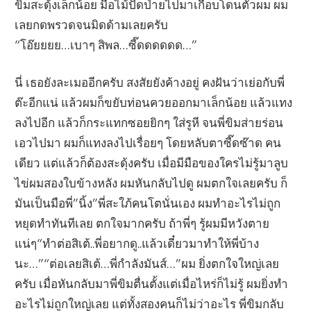
ขิมสะดุ้งเล็กน้อย มือไม้ปัดป่ายไปมาเกือบโดนตัวผม ผม
เลยกดพรวดจนมิดด้ามเลยครับ
“โอ๊ยยยย…เบาๆ สิพล…ซี๊ดดดดดด…”
นี่ เธอยังละเมออีกครับ สงสัยยังค้างอยู่ คงฝันว่าเย่อกับพี่
ต๊ะอีกแน่ แล้วผมก็ขยับท่อนควยออกมาเล็กน้อย แล้วแทง
ลงไปอีก แล้วก็กระแทกซอยยิกๆ ใส่รูหี จนพี่ขิมส่ายร่อน
เอวไปมา ผมก็แทงลงไปเรื่อยๆ โดยหลับตาซี๊ดซ๊าด คน
เดียว แต่แล้วก็ต้องสะดุ้งครับ เมื่อมีมือของใครไม่รู้มาลูบ
ไข่ผมสองใบข้างหลัง ผมหันกลับไปดู ผมตกใจเลยครับ ก็
มันเป็นมือพี่”นิ้ง”พี่สะใภ้คนโตนั่นเอง ผมทำอะไรไม่ถูก
หยุดทำทันทีเลย ตกใจมากครับ ถ้าพี่ๆ รู้ผมมีหวังตาย
แน่ๆ“ทำต่อสิเต้..พี่อยากดู..แล้วเดี๋ยวมาทำให้พี่บ้าง
นะ…”“ต่อเลยสิเต้…พี่กำลังมันส์…”ผม ยิ่งตกใจใหญ่เลย
ครับ เมื่อหันกลับมาพี่ขิมตื่นตั้งแต่เมื่อไหร่ก็ไม่รู้ ผมยิ่งทำ
อะไรไม่ถูกใหญ่เลย แต่ทั้งสองคนก็ไม่ว่าอะไร พี่ขิมกลับ