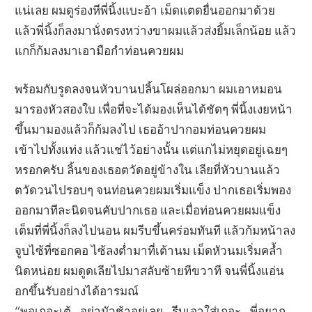
แน่เลย ผมดูร่องหีพี่นิ้งแบะอ้า เม็ดแตดยื่นออกมาด้วย
แล้วพี่นิ้งก็ลงมานั่งตรงหว่างขาผมแล้วส่งยิ้มเล็กน้อย แล้ว
แกก็ก้มลงมาเอามือกำท่อนควยผม
พร้อมกับรูดลงจนหัวบานปลิ้นโผล่ออกมา ผมเอาหมอน
มารองหัวสองใบ เพื่อที่จะได้มองเห็นได้ชัดๆ พี่นิ้งเงยหน้า
ขึ้นมามองแล้วก็ก้มลงไป เธออ้าปากอมท่อนควยผม
เข้าไปทั้งแท่ง แล้วแช่ไว้อย่างนั้น แต่แกไม่หยุดอยู่เฉยๆ
หรอกครับ ลิ้นของเธอตวัดอยู่ข้างใน เลียที่หัวบานแล้ว
ตวัดวนไปรอบๆ จนท่อนควยผมเริ่มแข็ง ปากเธอเริ่มพอง
ออกมาทีละนิดจนคับปากเธอ และเมื่อท่อนควยผมแข็ง
เต็มที่พี่นิ้งก็ลงไปนอน ผมรีบขึ้นคร่อมทันที แล้วก้มหน้าลง
จูบไซ้ที่ซอกคอ ไซ้ลงต่ำมาที่เต้านม เม็ดหัวนมเริ่มคล้ำ
นิดหน่อย ผมดูดเลียไปมาสลับซ้ายทีขวาที จนพี่นิ้งแอ่น
อกขึ้นรับอย่างได้อารมณ์
“พอเถอะเต้…อย่ามัวช้าอยู่เลย…รีบเอาใส่เถอะ…พี่อยาก