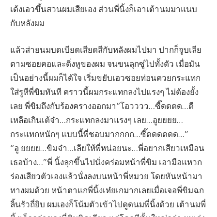
เด้งเอวขึ้นสวนผมเสียเอง ส่วนพี่นิ้งก็เอาเต้านมมาแนบ
กับหลังผม
แล้วส่ายนมบดเบียดเสียดสีกับหลังผมไปมา ปากก็จูบเลีย
ตามซอยคอและติ่งหูของผม จนขนลุกซู่ไปทั้งตัว เมื่อมัน
เป็นอย่างนี้ผมก็ได้ใจ เริ่มขยับเอวซอยท่อนควยกระแทก
ใส่รูหีพี่ขิมทันที คราวนี้ผมกระแทกลงไปแรงๆ ไม่ต้องยั้ง
เลย พี่ขิมถึงกับร้องครางออกมา“โอวววว…ซี๊ดดดด…ดี
เหลือเกินเต้จ๋า…กระแทกลงมาแรงๆ เลย…อูยยยย…
กระแทกหนักๆ แบบนี้พี่ชอบมากกกก…ซี๊ดดดดดด…”
“อู ยยยย…ขิมจ๋า…เลียให้พี่หน่อยนะ…พี่อยากเสียวเหมือน
เธอบ้าง…”พี่ นิ้งลุกขึ้นไปนั่งคร่อมหน้าพี่ขิม เอามือแหวก
ร่องเสียวตัวเองแล้วนั่งลงบนหน้าพี่หมวย โดยหันหน้ามา
ทางผมด้วย หน้าตาแกพี่นิ้งเห๋ยเกมากเลยเมื่อเจอพี่ขิมฉก
ลิ้นรัวถี่ยิบ ผมเองก็โน้มตัวเข้าไปดูดนมพี่นิ้งด้วย เต้านมพี่