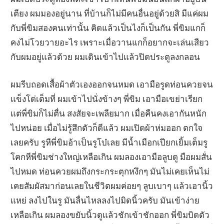
เตียง ผมมองอยู่นาน ที่บ้านก็ไม่มีคนอื่นอยู่ด้วยสิ มีแค่ผม
กับพี่ขิมสองคนเท่านั้น คิดแล้วเป็นไงก็เป็นกัน พี่ขิมแกก็
คงไม่โวยวายอะไร เพราะเมื่อวานแกก็อยากจะเล่นเสียว
กับผมอยู่แล้วด้วย ผมเดินเข้าไปแล้วปิดประตูลงกลอน
ผมรีบถอดเสื้อผ้าตัวเองออกจนหมด เอามือรูดท่อนควยจน
แข็งโด่เต็มที่ ผมเข้าไปนั่งข้างๆ พี่ขิม เอามือเขย่าเรียก
แต่พี่ขิมก็ไม่ตื่น สงสัยจะเพลียมาก เมื่อคืนคงเอากันหนัก
ไปหน่อย เมื่อไม่รู้สึกตัวก็ดีแล้ว ผมเปิดผ้าห่มออก ตกใจ
เลยครับ รูหีพี่ขิมอ้าเป็นรูโบ๋เลย มีน้ำเมือกเปียกเยิ้มเต็มรู
โคกหีพี่ขิมช่างใหญ่เหลือเกิน ผมลองเอามือลูบดู มือผมสั่น
ไปหมด ท่อนควยผมถึงกระกระตุกหงึกๆ มันไม่เคยเห็นไม่
เคยสัมผัสมาก่อนเลยในชีวิตผมค่อยๆ ลูบเบาๆ แล้วเอานิ้ว
แหย่ ลงไปในรู มันลื่นไหลลงไปมิดนิ้วครับ มันเข้าง่าย
เหลือเกิน ผมลองขยับนิ้วดูแล้วชักเข้าชักออก พี่ขิมบิดตัว