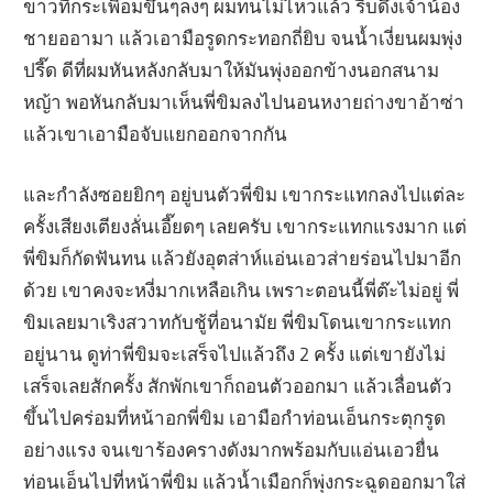
ขาวที่กระเพื่อมขึ้นๆลงๆ ผมทนไม่ไหวแล้ว รีบดึงเจ้าน้อง
ชายออามา แล้วเอามือรูดกระทอกถี่ยิบ จนน้ำเงี่ยนผมพุ่ง
ปรี๊ด ดีที่ผมหันหลังกลับมาให้มันพุ่งออกข้างนอกสนาม
หญ้า พอหันกลับมาเห็นพี่ขิมลงไปนอนหงายถ่างขาอ้าซ่า
แล้วเขาเอามือจับแยกออกจากกัน
และกำลังซอยยิกๆ อยู่บนตัวพี่ขิม เขากระแทกลงไปแต่ละ
ครั้งเสียงเตียงลั่นเอี๊ยดๆ เลยครับ เขากระแทกแรงมาก แต่
พี่ขิมก็กัดฟันทน แล้วยังอุตส่าห์แอ่นเอวส่ายร่อนไปมาอีก
ด้วย เขาคงจะหงี่มากเหลือเกิน เพราะตอนนี้พี่ต๊ะไม่อยู่ พี่
ขิมเลยมาเริงสวาทกับชู้ที่อนามัย พี่ขิมโดนเขากระแทก
อยู่นาน ดูท่าพี่ขิมจะเสร็จไปแล้วถึง 2 ครั้ง แต่เขายังไม่
เสร็จเลยสักครั้ง สักพักเขาก็ถอนตัวออกมา แล้วเลื่อนตัว
ขึ้นไปคร่อมที่หน้าอกพี่ขิม เอามือกำท่อนเอ็นกระตุกรูด
อย่างแรง จนเขาร้องครางดังมากพร้อมกับแอ่นเอวยื่น
ท่อนเอ็นไปที่หน้าพี่ขิม แล้วน้ำเมือกก็พุ่งกระฉูดออกมาใส่