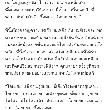
เธอใหญ่เต็มรูดีจัง…โอวววว…พี่ เสียวเหลือเกิน…
ซี๊ดดดด…กระแทกให้แรงกว่านี้เร็วกว่านี้หน่อยสิ…พี่
ชอบ…มันส์สะใจดี…ซี๊ดดดด…โอยยยยยย…”
พี่นิ้งร้องครวญครางเร่งเร้า ผมเหลือเกิน ผมก็เร่งกระแทก
ตามที่เธอบอก ผมจับสองขาของพี่นิ้งดันขึ้นไปติดหน้าอก
จนร่องหีพี่นิ้งหงายขึ้น แล้วผมก็โหย่งตัวขึ้นกระแทกลงไป
หนักๆ พี่นิ้งร้องครวญครางโอดโอยเหมือนคนที่ได้รับ
ความเจ็บปวด แต่เด้งสะโพกขึ้นรับท่อนควยผมเหมือน
เอวติดสปริงเลย จนร่างพี่นิ้งกระตุกหลายๆ ครั้ง รูหีตอด
ขมิบท่อนควยผมอย่างแรงจนผมทนไม่ไหวเหมือนกัน
“โอยยยย…เต้ จ๋า…อูยยยย…พี่เสียวใจจะขาดอยู่แล้ว…
โอยยยย…กระแทก อย่างเพิ่งหยุดนะ…ซี๊ดดดด…อูยยยย…
ไม่ไหว…พี่ไม่ไหวแล้ว…มันจะแตก …โอยยยย…แตกแล้ว
ววว…โอยยยย…ซี๊ดดดดดด…”