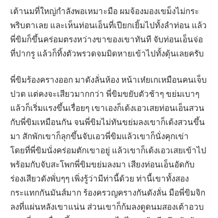
เต้านมที่ใหญ่กำลังพอเหมาะมือ ผมจ้องมองเขม็งไม่กระ
พริบตาเลย และเห็นท่อนเอ็นที่เปียกเยิ้มไปทั้งลำท่อน แล้ว
พี่ขิมก็ขึ้นคร่อมตรงหว่างขาของเขาทันที จับท่อนเอ็นจ่อ
ที่ปากรู แล้วก็ทิ้งตัวพรวดจมมิดหายเข้าไปทั้งดุ้นเลยครับ
พี่ขิมร้องครางออก มาดังลั่นห้อง หน้าเห๋ยเกเหมือนคนเจ็บ
ปวด แต่คงจะเสียวมากกว่า พี่ขิมขยับตัวช้าๆ ขย่มเบาๆ
แล้วก็เริ่มแรงขึ้นเรื่อยๆ เขาเองก็เด้งเอวเสยท่อนเอ็นสวน
กับพี่ขิมเหมือนกัน จนพี่ขิมไม่ทันขย่มลงเขาก็เด้งสวนขึ้น
มา สักพักเขาก็ลุกขึ้นจับเอวพี่ขิมแล้วเขาก็นั่งคุกเข่า
โดยที่พี่ขิมนั่งคร่อมตักเขาอยู่ แล้วเขาก็เด้งเอวเสยเข้าไป
พร้อมกับจับสะโพกพี่ขิมขย่มลงมา เสียงท่อนเอ็นอัดกับ
ร่องเสียวดังพั่บๆๆ เพิ่งรู้ว่ามีท่านี้ด้วย ท่านี้เขาทั้งสอง
กระแทกกันมันส์มาก ร้องครวญครางกันดังลั่น มือพี่ขิมจิก
ลงที่แผ่นหลังเขาแน่น ส่วนเขาก็ก้มลงดูดนมสองเต้าอวบ