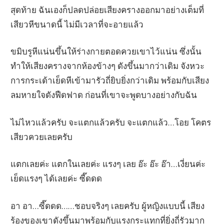
สุดท้าย ฉันเองก็ปลดปล่อยเสียงครางออกมาอย่างเต็มที่
เสียวหีขนาดนี้ ไม่มีเวลาที่จะอายแล้ว
ขมิบรูหีแน่นขึ้นให้ร่างกายตอดควยเขาไว้แน่น ซึ่งนั้น
ทำให้เสียงครางจากห้องข้างๆ ดังขึ้นมากว่าเดิม จังหวะ
การกระเด้าเย็ดหีเข้ามารัวถี่ยิบยิ่งกว่าเดิม พร้อมกับเสียง
ลมหายใจดังฟืดฟาด ก่อนที่เขาจะพูดบางอย่างกับฉัน
ไม่ไหวแล้วครับ จะแตกแล้วครับ จะแตกแล้ว…โอย โคตร
เสียวควยเลยครับ
แตกเลยค่ะ แตกในเลยค่ะ แรงๆ เลย อ๊ะ อ๊ะ อ๊า…เงี่ยนค่ะ
เย็ดแรงๆ ได้เลยค่ะ ซี๊ดดด
อา อา…ซี๊ดดด……ชอบจริงๆ เลยครับ ผู้หญิงแบบนี้ เสียง
ร้องของเขาดังขึ้นมาพร้อมกับแรงกระแทกที่ยิ่งถี่รัวมาก