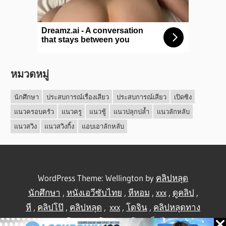
หมวดหมู่
นักศึกษา
ประสบการณ์เรื่องเสียว
ประสบการณ์เสียว
เปิดซิง
แนวครอบครัว
แนวครู
แนวชู้
แนวปลุกปล้ำ
แนวลักหลับ
แนวสวิง
แนวสวิงกิ้ง
แอบเอาลักหลับ
WordPress Theme: Wellington by
คลิปหลุด
นักศึกษา
,
หนังเอวีซับไทย
,
หีหอม
,
xxx
,
ดูคลิป
,
หี
,
คลิปโป๊
,
คลิปหลุด
,
xxx
,
โดจิน
,
คลิปหลุดทาง
บ้าน
,
คลิปโป้
,
คลิปโป๊
,
คลิปโป๊
,
เย็ดไทย
,
คลิป