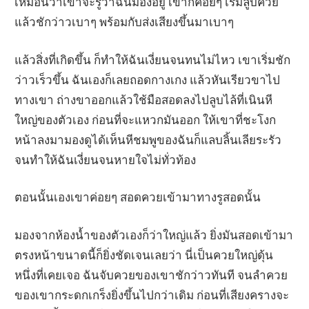
เหมือนว่าเขาจะรู้ว่าฉันมองอยู่ เขาก็ค่อยๆ เริ่มลูบควย
แล้วชักว่าวเบาๆ พร้อมกับส่งเสียงขึ้นมาเบาๆ
แล้วสิ่งที่เกิดขึ้น ก็ทำให้ฉันเงี่ยนจนทนไม่ไหว เขาเริ่มชัก
ว่าวเร็วขึ้น ฉันเองก็เลยถอดกางเกง แล้วหันเรียวขาไป
ทางเขา ถ่างขาออกแล้วใช้มือสอดลงไปลูบไล้ที่เนินหี
ใหญ่ของตัวเอง ก่อนที่จะแหวกมันออก ให้เขาที่ชะโงก
หน้าลงมามองดูได้เห็นหีชมพูของฉันก็แลบลิ้นเลียระรัว
จนทำให้ฉันเงี่ยนจนหายใจไม่ทั่วท้อง
ตอนนั้นเองเขาค่อยๆ สอดควยเข้ามาทางรูสอดนั้น
มองจากห้องน้ำของตัวเองก็ว่าใหญ่แล้ว ยิ่งมันสอดเข้ามา
ตรงหน้าขนาดนี้ก็ยิ่งชัดเจนเลยว่า นี่เป็นควยใหญ่ดุ้น
หนึ่งที่เคยเจอ ฉันจับควยของเขาชักว่าวทันที จนลำควย
ของเขากระดกเกร็งยิ่งขึ้นไปกว่าเดิม ก่อนที่เสียงครางจะ