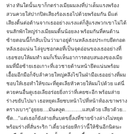
ห่าง ทันใดนั้นเขาก็กดร่างเมียผมลงที่บ่าเต็มแรงพร้อง
สวนควยใส่ปากปิดเสียงร้องเธอไปด้วยพร้อมกัน มีแต่
เสียงดิ้นต่อต้านจากเธออย่างแรงแต่ก็สู้แรงพวกเขาไม่ได้
จนสักพักใหญ่ร่างเมียผมดิ้นน้อยลง พร้อมกันที่คนด้าน
ซ้ายตอนนี้ก็กลับเป็นว่ามาอยู่ด้านหลังเธอประกบยึดกอด
หลังเธอแน่น ไล่จูบชอกคอที่เป็นจุดอ่อนของเธออย่างที่
เธอชอบให้ผมทำ ผมก็เริ่มเห็นอาการตอบสนองของเมีย
ผมที่มือซ้ายเธอเกาะที่เอวชายด้านหน้ายึดแน่นพร้อม
เอื้อมอีกมือก็จับลำควยใหญ่คลึงไข่ในฝ่ามือเธออย่างที่ผม
ชอบให้เธอทำให้ขณะที่ดูดเลียหัวควยให้ผมไปด้วย แต่นี่
ควยคนอื่นดูเธอเลียอร่อยยิ่งกว่าที่เคยซะอีก พร้อมส่าย
ร่างขยับไปมา เธอหยุดเลียซบหน้าไปที่หน้าท้องเขาพราง
ครางเบาๆ“อูยยย…..มันคลูด…………..แสบด้วย เสียวด้วย…
ซีด….”แต่เธอก็ยังส่ายสั่นบดขยี้ลงที่ชายข้างล่างไม่หยุด
พร้อมร่างที่สั่นระริก “เดี๋ยวอร่อยหีกว่านี้ให้ชินอีกนิดนะ