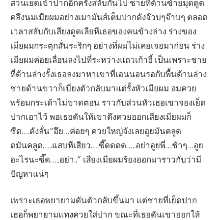
สวนเย็ดเข้าปากอีกครั้งสลับกันไป ชายที่ด้านซ้ายมุดดูด
คลึงนมเมียผมอย่างเมามันส์เต็มปากดังจ๊วบๆจ๊าบๆ ตลอด
เวลาสลับกับเสียงดูดเลียหีเธอของคนข้างล่าง ร่างของ
เมียผมกระตุกสั่นระริกๆ อย่างที่ผมไม่เคยเจอมาก่อน ร่าง
เมียผมค่อยเลื่อนลงไปที่ระหว่างแถวเก้าอี้ เป็นเพราะชาย
ที่ด้านล่างรั้งเธอลงมาหาเขาที่เอนนอนรอกับพื้นด้านล่าง
ชายด้านขวาก็เบี่ยงตัวกลับมาแต่รั้งหัวเมียผม อมควย
พร้อมกระเด้าไม่ขาดตอน ราวกับส่วนหัวเธอเขาจองเย็ด
ปากเอาไว้ พอเธอดันให้เขาดึงควยออกเสียงเมียผมก็
ซีด….ดังลั่น“อึย…ค่อยๆ ควยใหญ่จังเลยอูยมันคลูด
ดมันคลูด…..แสบหีเสียว….ซี๊ดดดด…..อย่าอูยพี่…ช้าๆ…อูย
อะไรนะซี๊ด…..อย่า..” เสียงเมียผมร้องออกมาราวกับว่ามี
ปัญหาแน่ๆ
เพราะเธอพยายามดันตัวกลับขึ้นมา แต่ชายที่เย็ดปาก
เธอก็พยายามแทงควยใส่ปาก ขณะที่เธอดันเขาออกให้