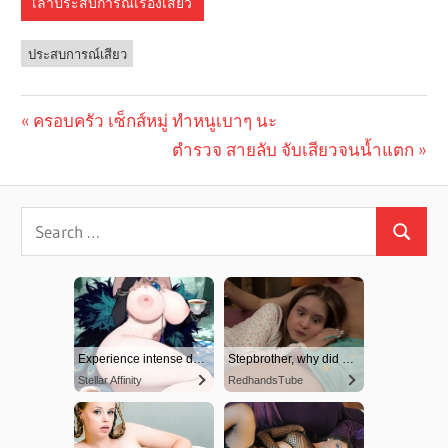
เล่าประสบการณ์เรื่องเสียว
ประสบการณ์เสียว
Previous
ครอบครัว เซ็กส์หมู่ ทำหนูเบาๆ นะ
Post
Post:
Next
ตำรวจ สายลับ จับเสียวจนน้ำแตก
navigation
Post: