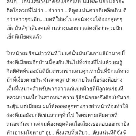
คนดี…โดนแส้หางม้าครั้งแรกก็แบบนี้แหละน้อง แล้วจะ
ติดใจควยพี่ไม่ว่า….อ่าาาา….หีดูดแน่นควยดีเหลือเกิน..ดี
กว่าสาวๆซะอีก…..บดหีใส่ลงไปเลยน้องจะได้ออกสุดๆๆ
เย็ดมันส์ๆ”เสียงคนด้านล่างบอกมา แสดงถึงว่าควยปัก
เย็ดหีเมียผมแล้ว
ใบหน้าผมร้อนผ่าวทันที ไม่แค่นั้นมันยังเอาแส้ม้ามาขยี้
ร่องหีเมียผมอีกป่านนี้คงยับเยินไปทั้งร่องหีไปแล้ว ผมรู้
กิตติศัพท์ของมันดีมีแต่พวกขาแดนคุกเท่านั้นที่ปักแส้หาง
ม้าที่เงี่ยงควยกัน มันจะคลูดปาดภายในเนื้อร่องหีอย่าง
เต็มที่เหมาะสำหรับพวกสาวแก่แม่หม้ายที่มีลูกจนร่องหี
หลวมบานเนื้อในสากหนาความรู้สึกน้อยลงจึงต้องใช้มาก
ระตุ้น แต่เมียผม ผมให้คลอดลูกทางการผ่าหน้าท้องทำให้
ร่องหีเธอยังปกติเช่นสาวๆทั่วไป ใจผมหายเสียดายที่
ถนอมกันมา แต่ผมต้องหยุดคิดเมื่อเสียงเธอตอบออกมายิ่ง
ทำเอาผมใจหาย“ อูย…ทั้งแสบทั้งเสียว….คับแน่นหีดีจัง พี่