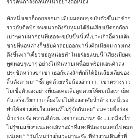
ราวคนกำลังกลืนกินน้ำอย่างต่อเนื่อง
พักหนึ่งเขาก็ถอยออกมา เมียผมค่อยๆ ขยับตัวขึ้นมาช้าๆ
ราวกับติดปัก จนขนาดถึงกับหูผมได้ยินเสียงเปิดจุกก๊อก
เบาๆตามมาก่อนที่เธอจะขยับขึ้นนั่งที่เบาะเก้าอี้ตามเดิม
ชายที่นอนล่างก็ขยับตัวถอยออกมานั่งติดเมียผม กางเกง
ดึงขึ้นมา“เดี๋ยวขอดูหน่อยทำไมอร่อยแบบนี้”เสียงเมียผม
พูดหอบๆเบาๆ อย่างไม่ทันหายเหนื่อย พร้อมเอนตัวลง
ประชิดหว่างขาเขา เธอก้มลงสักพักก็ได้ยินเสียงเลียของ
ลิ้นดังตามมา“ซี๊ดดูดด้วยหรือน้องอ่าาาา..”เขาครางราว
ไม่เชื่อตัวเองอย่างที่เธอเคยเลียดูดควยให้ผมเมื่อเราเย็ด
กันเสร็จเรียกว่าเกลี้ยงโดยไม่ต้องอาศัยน้ำล้าง แต่นี่เธอ
ทำให้อย่างเต็มใจแก่คนที่ไม่รู้จักกันเลย“ อมควยพี่อร่อย
น้ำอร่อยจัง หวานดีด้วย…อยากอมนานๆ จัง …แต่มีอะไร
ไม่รู้ขนแข็งๆแนะคงแส้หางม้าที่แทงหีน้องจนแสบไปหมด
แน่เลย ” “วันไหนว่างก็แวะมานะจ๊ะ..พี่ทำงานเดินตั๋วที่