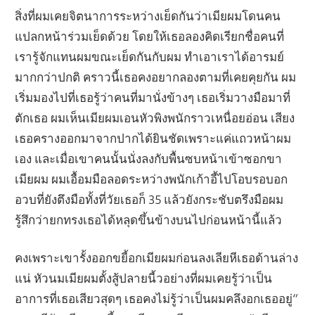
สิ่งที่ผมเคยจิตนาการระหว่างเย็ดกันว่าเมียผมโดนคน
แปลกหน้าร่วมเย็ดด้วย โดยให้เธอลองคิดเรียกชื่อคนที่
เรารู้จักแทนผมขณะเย็ดกันกับผม ทำเอาเราได้อารมย์
มากกว่าปกติ คราวนี้เธอคงอยากลองตามที่เคยคุยกัน ผม
เริ่มมองไปที่เธอรู้ว่าคนที่มานั่งข้างๆ เธอเริ่มวางมือมาที่
ตักเธอ ผมเห็นเมียผมเอนหัวพิงพนักราวเหนื่อยอ่อน เสียง
เธอครางออกมาจากปากได้ยินชัดเพราะแค่แถวหน้าผม
เอง และเมื่อเขาคนนั้นนั่งลงกับพื้นซบหน้าเข้าซอกขา
เมียผม ผมเอื้อมมือลอดระหว่างพนักเก้าอี้ไปโอบรอบอก
อวบที่ยังตึงมือทั้งที่วัยเธอก็ 35 แล้วยังกระชับตรึงมือผม
รู้สึกว่ายกทรงเธอได้หลุดขึ้นข้างบนไปก่อนหน้านี้แล้ว
คงเพราะเขารั้งออกขยี้อกเมียผมก่อนลงเลียหีเธอด้านล่าง
แน่ หัวนมเมียผมตั้งสู้ปลายนี้วอย่างที่ผมเคยรู้ว่าเป็น
อาการที่เธอเสียวสุดๆ เธอคงไม่รู้ว่าเป็นผมคลึงอกเธออยู่“