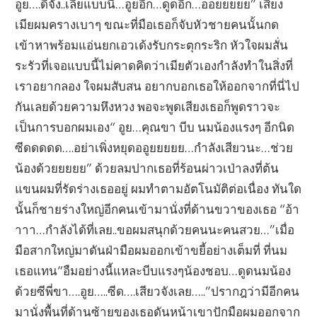
อูย….ดีจัง..เลียแบบนี้…อูยอีก…ดูดอีก…ออยยยยย” เสียง
เมียผมครางเบาๆ ขณะที่มือเธอก็จับหัวชายคนนั้นกด
เข้าหาพร้อมแอ่นยกเอวเด้งรับกระตุกระริก หัวใจผมสั่น
ระรัวที่เจอแบบนี้ไม่คาดคิดว่าเมียตัวเองกำลังทำในสิ่งที่
เราอยากลอง ใจผมสับสน อยากบอกเธอให้ออกจากที่นี่ไป
กันเลยด้วยความหึงหวง พอจะพูดเสียงเธอก็พูดราวจะ
เป็นการบอกผมเอง“ อูย…คุณขา บีบ นมน้องแรงๆ อีกนิด
ซีดดดดด….อย่าเพิ่งหยุดออูยยยยย…กำลังเสียวนะ…ช่วย
น้องด้วยยยยย” ด้วยลมปากเธอที่ร้อนผ่าวเป่าลงที่ต้น
แขนผมที่รัดร่างเธออยู่ ผมทำตามอัตโนมัติต่อเนื่อง ทันใด
นั้นก็ชายร่างใหญ่อีกคนเข้ามานั่งที่ด้านขวาของเธอ “อ้า
าาา…กำลังได้ที่เลย..ขอผมสนุกด้วยคนนะคนสวย…”เมื่อ
มือสากใหญ่มาดันฝ่ามือผมออกเข้าขยี้อย่างเต็มที่ ที่นม
เธอแทน“อืมอย่างนี้แหละบีบแรงๆน้องชอบ…ดูดนมน้อง
ด้วยซีพี่ขา….อูย…..ซีด….เสียวจังเลย…..”ปรากฎว่ามีอีกคน
มานั่งพื้นที่ด้านซ้ายของเธอดันหน้าเขาปักมือผมออกจาก