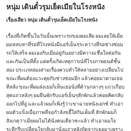
หนุ่ม เดินตั๋วรุมเย็ดเมียในโรงหนัง
เรื่องเสียว หนุ่ม เดินตั๋วรุมเย็ดเมียในโรงหนัง
เรื่องที่เกิดขึ้นในวันนั้นเพราะรถของผมเสีย ผมเลยให้เมีย
ผมหลบหาที่รอที่โรงหนังมีแอร์เย็นๆระหว่างที่รอช่างซ่อม
รถให้เสร็จ ผมเองกับเมียอยู่กันอย่างมีความเชื่อใจต่อกัน
และกันเป็นที่ตั้ง แต่ครั้งเกิดเหตุการณ์ที่โรงภาพยนต์ชั้น
สอง ประเภทสองสามเรื่องควบทำให้หลายอย่างเปลี่ยนไป
ขณะที่ผมต้องแวะคุยกับช่างซ่อมอีก แล้วค่อยมาตามเธอ
ทีหลัง ขณะที่ผมส่งเธอก็เห็นเธอนั่งที่ด้านกลางๆ แถวเกือบ
สุดแถวหลังๆ ผมยืนพักรับแอร์เย็นๆสักพักแล้วค่อยคิดกลับ
ออกไปที่อู่ และแล้วผมก็เพิ่งรู้ว่าเขาฉายหนังเอกซ์ ทำเอา
ผมตัวแข็งเมื่อภาพที่จอกำลังขยี้ใส่กันเต็มที่ สักพักผมก็
สังเกตุว่าเมียผมไม่ได้นั่งคนเดียวซะแล้ว ทำเอาผมใจ
ระทึกรีบเปลี่ยนใจกลับมานั่งแถวหลังถัดจากเธอมาเพราะ