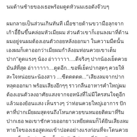
นมด้านซ้ายของเธอพร้อมดูดหัวนมเธอดังจ๊วบๆ
ผมกลายเป็นส่วนเกินทันที เมื่อชายด้านขวามือลุกจาก
เก้าอี้ยืนขึ้นคล่อมหัวเมียผม ส่วนตัวเขาก็เอนลงมาที่ด้าน
ผมอยู่จนผมต้องเอนตัวถอยหลังออกมา ในความมืดนั้น
เองผมก็เดาออกว่าเมียผมกำลังอมท่อนควยเขาเต็ม
ปาก“ดูดแรงๆ น้อง อ่าาาาาา…..ดีจริงๆ ปากน้องเย็ดควย
มันส์ที่สุด อ่าาาาาา….ดูดอีก…ขอพี่เย็ดปากสุดๆ ควยให้
สะใจหน่อยนะน้องสาว ….ซีดดดดด…”เสียงลมจากปาก
หลุดออกมา พร้อมเสียงอึกๆๆ ราวกลืนอาหารคำใหญ่ผม
ต้องเอนตัวลงอาศัยแสงจากจอหนังที่ไม่มีใครสนใจดูอีก
แล้วมองย้อนแสง เห็นรางๆ ว่าท่อนควยใหญ่เอาการ ปัก
คาที่ปากเมียผมสุดจนถึงโหนกควยขนหมอยติดมาที่ริม
ปากเธอ พอเขาชักควยออกยาวเหยียดผมก็ได้ยินเสียงลม
หายใจของเธอสูดลมเข้าปอดอย่างแรงก่อนที่จะโดนควย