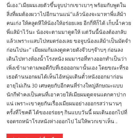
นี่เอง.”เมียผมเงยตัวขึ้นจูบปากเขาเบาๆ พร้อมกับพูดใน
สิ่งที่ผมต้องผวาไปอีกนานแน่“แล้วน้องจะมาหาพี่แส้ม้า
คนเก่ง ให้คลูดหีให้น้องให้อร่อยเลย อีกกี่ทีก็ได้ เก็บน้ำควย
พี่แส้ม้าไว้นะ น้องจะตามมาดูดให้ แต่วันนี้น้องต้องกลับ
แล้วเพราะแสบไปหมดร่องเลย ขอจูบน้องแส้ม้าเป็นมัดจำ
ก่อนไปนะ” เมียผมก้มลงดูดควยดังจ๊วบๆจ๊าบๆ ก่อนลง
เดินไปทางห้องน้ำโรงหนัง ผมมารอที่ทางออกทำเป็นว่า
เพิ่งเข้ามาตามพอดีกับที่เธอออกมานั้นเอง โดยขณะที่รอ
เธอด้านนอกผมได้เห็นไอ้หนุ่มเดินตั๋วหนังออกมาก่อน
อายุไม่เกิน 30 เศษคุยกับอีกคนที่ร่างใหญ่ลักษณะแบบ
นักกีฬาคงเป็นคนที่เอาควยให้เมียผมดูดจนแตกคาปาก
แน่ เพราะเขาคุยกันเรื่องเมียผมอย่างออกรสว่านานๆ
ครั้งที่โชคดี ได้ของอร่อยๆ กินแบบวันนี้ ผมเดินออกไปที่
จอดรถหน้าโรงหนังห่างออกไป ไม่ให้พวกเขาเห็น ..