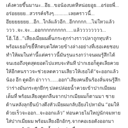
เด้งควยขึ้นมานะ…อึย…ขอน้องบดหีหน่อยอูย….อร่อยพี่…
อร่อยยยย…สวรรค์จริงๆ…………เลยคราวนี้…
อึยยยยยยย….อีก…ใกล้แล้วอีก…อีกกกกก…..ไม่ใหวแล้ว
ววว ..จะ..จะ….ออกกกกกกกกก……แล้วววววววว…
โฮ้..โฮ้…”เสียงเมียผมดิ้นกระตุกร่างราวปลาถูกทุบหัว
พร้อมเธอก็ขยี้หีกดบดใส่ควยข้างล่างอย่างที่เธอเคยชอบ
ทำให้ผมในท่านี้แต่คราวนี้มันรุนแรงกว่าจนผมรู้สึกได้
จนเธอถึงจุดสุดยอดไปแทบจะทันที ปากเธอก็ดูดเลียควย
ให้อีกคนราวจะช่วยลดความเสียวให้เธอได้“จะออกแล้ว
น้อง อีก ดูดอีก อ่าาาา…….ออก”เสียงคนยืนร้องลั่นจนรู้สึก
ว่าร่างมันกระตุกยึกๆ ปลดปล่อยน้ำควยเข้าปากเมียผม
เต็มที่ พร้อมเสียงดูดกลืนจากปากเมียผมก็ตามมา ชาย
ด้านหลังลุกยืนบ้างดึงหัวเมียผมกลับอียงไปหามัน “อมให้
ด้วยเร็วจะออก…จะออกแล้ว” ท่อนควยไม่ใหญ่นักจมหาย
ใส่ปากเมียผม พร้อมเสียงอึกอักๆ..จากคอเธอดังออกมา