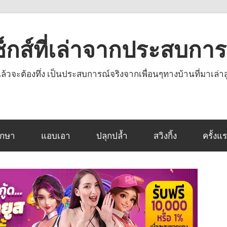
งเซ็กส์ที่เล่าจากประสบกา
านแล้วจะต้องทึ่ง เป็นประสบการณ์จริงจากเพื่อนๆทางบ้านที่มาเล่าส
ึกษา
แอบเอา
ปลุกปล้ำ
สวิงกิ้ง
ครั้งแ