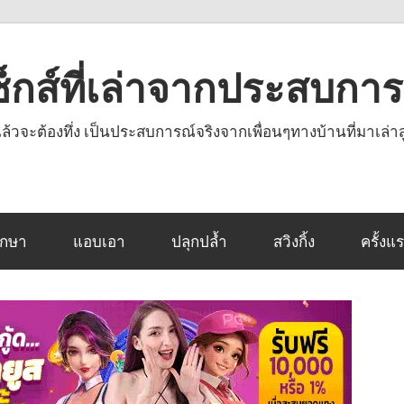
งเซ็กส์ที่เล่าจากประสบกา
านแล้วจะต้องทึ่ง เป็นประสบการณ์จริงจากเพื่อนๆทางบ้านที่มาเล่าส
ึกษา
แอบเอา
ปลุกปล้ำ
สวิงกิ้ง
ครั้งแ