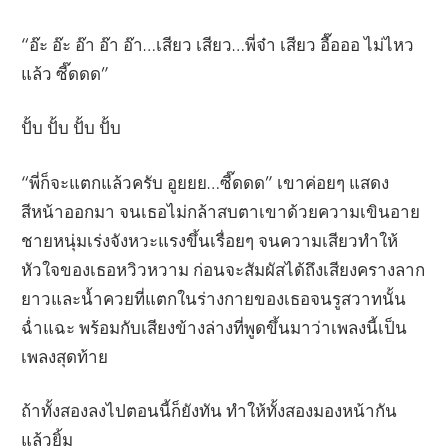
“อ๊ะ อ๊ะ อ๊า อ๊า อ๊า…เสียว เสียว…พี่จ๋า เสียว อื๊อออ ไม่ไหว
แล้ว ซี๊ดดด”
ปั้บ ปั้บ ปั้บ ปั้บ
“พี่ก็จะแตกแล้วครับ อูยยย…ซี๊ดดด” เขาค่อยๆ แสดง
สีหน้าออกมา จนเธอไม่กล้าสบตาเขาด้วยความเขินอาย
ชายหนุ่มเร่งจังหวะแรงขึ้นเรื่อยๆ จนความเสียวทำให้
หัวใจของเธอหวิวหวาม ก่อนจะสัมผัสได้ถึงเสียงครางลาก
ยาวและน้ำควยที่แตกในร่างกายของเธอจนรูสวาทนั้น
ฉ่ำแฉะ พร้อมกับเสียงข้างล่างที่พูดขึ้นมาว่าเพลงนี้เป็น
เพลงสุดท้าย
ถ้าทั้งสองลงไปตอนนี้ก็ยังทัน ทำให้ทั้งสองมองหน้ากัน
แล้วยิ้ม