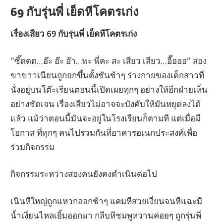
69 กับรุ่นพี่ เย็ดหีโคตรเก่ง
เรื่องเสียว 69 กับรุ่นพี่ เย็ดหีโคตรเก่ง
“ซี๊ดดด…อ๊ะ อ๊ะ อ๊า…พะ พี่คะ สะ เสียว เสียว…อื๊อออ” สอง
ขาขาวเนียนถูกยกขึ้นตั้งชันช้าๆ ร่างกายของเด็กสาวที่
นั่งอยู่บนโต๊ะเรียนตอนนี้เปิดเผยทุกๆ อย่างให้อีกฝ่ายเห็น
อย่างชัดเจน เรื่องเสียวไม่อาจจะบังคับให้มันหยุดลงได้
แล้ว แม้ว่าตอนนี้มันจะอยู่ในโรงเรียนก็ตามที แต่เมื่อมี
โอกาส ที่ทุกๆ คนไปรวมกันที่อาคารอเนกประสงค์เพื่อ
ร่วมกิจกรรม
กิจกรรมระหว่างสองคนยังคงดำเนินต่อไป
เนินหีใหญ่ถูกแหวกออกช้าๆ แคมหีสวยเงี่ยนจนหีแฉะมี
น้ำเงี่ยนไหลเยิ้มออกมา กลีบหีชมพูหวานค่อยๆ ถูกรุ่นพี่