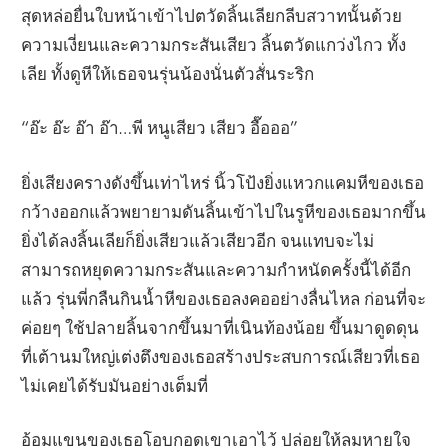
สุดหล่อยื่นใบหน้าเข้าไปตวัดลิ้นเลียกลีบสวาทนั้นด้วย
ความเงี่ยนและความกระสันเสียว ลิ้นตวัดแกว่งไกว ทั้ง
เลีย ทั้งดูหีให้เธอจนรุ่นน้องนั่นตัวสั่นระริก
“อ๊ะ อ๊ะ อ๊า อ๊า…พี หนูเสียว เสียว อื๊อออ”
ยิ่งเสียงครางดังขึ้นเท่าไหร่ นิ้วโป้งยิ่งแหวกแคมหีของเธอ
กว้างออกแล้วพยายามดันลิ้นเข้าไปในรูหีของเธอมากขึ้น
ยิ่งได้ลงลิ้นเลียก็ยิ่งเสียวแล้วเสียวอีก จนแทบจะไม่
สามารถหยุดความกระสันและความกำหนัดครั้งนี้ได้อีก
แล้ว รุ่นพี่กลืนกินน้ำหีของเธอลงคออย่างลื่นไหล ก่อนที่จะ
ค่อยๆ ใช้ปลายลิ้นจากขึ้นมาที่เนินท้องน้อย ขึ้นมาดูดดุน
ที่เต้านมใหญ่เต่งตึงของเธอสร้างประสบการณ์เสียวที่เธอ
ไม่เคยได้รับมันอย่างเต็มที่
อ้อมแขนของเธอโอบกอดเขาเอาไว้ ปล่อยให้ลมหายใจ