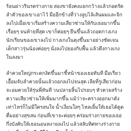
ร้อนผ่าวรินรดร่างกาย สองขายังคงแยกกว้างแล้วกอดรัด
ลำตัวของเขาเอาไว้ มืออีกข้างที่ว่างลูบไล้เส้นผมและจิก
ลงไปเมื่อเขาเริ่มสร้างความเสียวซ่านให้กับเธอมากขึ้น
เรื่อยๆ จนท้ายที่สุด เขาก็ค่อยๆ ยืนขึ้นแล้วถอดกางเกง
นักเรียนของเขาลงไป กางเกงในตุงขึ้นมาอย่างชัดเจน
เด็กสาวรุ่นน้องค่อยๆ นั่งลงไปยองกับพื้น แล้วดึงกางเกง
ในลงมา
ลำควยใหญ่กระดกงัดขึ้นมาชี้หน้าของเธอทันที มือเรียว
เอื้อมจับลำควยนั้นแล้วถอกลงไปจนสุด เลียที่รูเสียวก่อน
จะอมควยให้รุ่นพี่ทันที วนปลายลิ้นไปรอบๆ หัวควยสร้าง
ความเสียวซ่านให้เพิ่มมากขึ้น แม้ว่าจะครางออกมาดัง
เท่าไหร่ก็ไม่มีใครสนใจ น้ำเงี่ยนใสๆ ไหลเยิ้มให้เธอได้ดูด
ดื่มอย่างสุขสม ก่อนที่เขาจะค่อยๆ คร่อมร่างกายของเธอ
กึ่งบังคับให้เธอนอนหงายลงไป แล้วสลับทิศทางร่างกาย