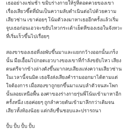
เธออย่างแช่มช้า ขมิบร่างกายให้รูหีตอดควยของเขา
เรื่องเสียวซี๊ดที่มันเป็นความลับดำเนินต่อไปด้วยความ
เสียวซ่าน เขาค่อยๆ โน้มตัวลงมาหาเธออีกครั้งแล้วเริ่ม
จูบเธอก่อนเอวจะขยับไหวกระเด้าเย็ดหีของเธอในจังหวะ
ที่เริ่มเร็วขึ้นไปเรื่อยๆ
สองขาของเธอที่งอพับขึ้นมาและแยกกว้างออกนั้นเกร็ง
นั้น มือเอื้อมไปกอดเอวบางของเขาที่กำลังขยับไหว เสียง
ดนตรีจากข้างล่างดังขึ้นมากลบเสียงแห่งความเสียวซ่าน
ในเวลานี้จนมิด เธอจึงส่งเสียงคำรามออกมาได้ตามแต่
ใจต้องการ เมื่อสองขาถูกยกขึ้นมาแนบลำตัวจนสะโพก
นั้นลอยเหนือพื้น องศาของร่างกายรุ่นพี่โน้มเข้ามาหาอีก
ครั้งหนึ่ง เธอค่อยๆ ถูกลำควยดันเข้ามาลึกกว่าเดิมจน
เสียวทั้งท้องน้อย แต่กลับชื่นชอบและปรารถนา
ปั้บ ปั้บ ปั้บ ปั้บ