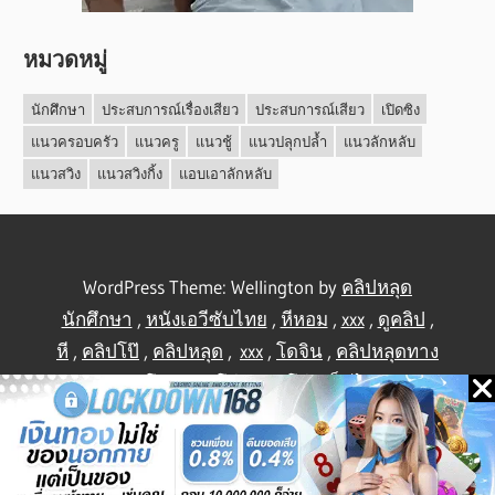
หมวดหมู่
นักศึกษา
ประสบการณ์เรื่องเสียว
ประสบการณ์เสียว
เปิดซิง
แนวครอบครัว
แนวครู
แนวชู้
แนวปลุกปล้ำ
แนวลักหลับ
แนวสวิง
แนวสวิงกิ้ง
แอบเอาลักหลับ
WordPress Theme: Wellington by
คลิปหลุด
นักศึกษา
,
หนังเอวีซับไทย
,
หีหอม
,
xxx
,
ดูคลิป
,
หี
,
คลิปโป๊
,
คลิปหลุด
,
xxx
,
โดจิน
,
คลิปหลุดทาง
บ้าน
,
คลิปโป้
,
คลิปโป๊
,
คลิปโป๊
,
เย็ดไทย
,
คลิป
หลุดไทย
.