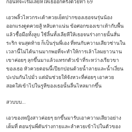
ก่อนที่จะเริ่มเลียหีให้เธออีกครั้งด้วยท่า 69
เอวพลิ้วไหวกระเด้าควยเย็ดปากของเธอจนรุ่นน้อง
ออกแรงดูดควยสู้ หลับตาแน่น ข้อศอกของเขาเท้ากับพื้น
แล้วชื้อมือทั้งลูบ ใช้ลิ้นทั้งเลียหีให้เธอจนร่างกายนั้นสั่น
ระริก จนสุดท้าย ก็เป็นรุ่นพี่เอง ที่ทนกับความเสียวซ่านใน
เวลานี้ไม่ได้นานมากพอที่จะทำให้การเล้าโลมยาวนาน
เขาค่อยๆ ลุกขึ้นมาแล้วแทรกตัวเข้าที่ระหว่างเรียวขา
ของเธอ หัวควยตอนนี้เปียกปอนด้วยน้ำลายและน้ำเงี่ยน
ปะปนกันไปมั่ว แต่มันช่วยให้จังหวะที่ค่อยๆ เอาควย
สอดใส่เข้าไปในรูหีของเธอนั้นลื่นไหลมากขึ้น
สวบบบ…
เอวของหญิงสาวค่อยๆ ยกขึ้นมารับเอาความเสียวอย่าง
เต็มที่ ตอนรุ่นพี่ดันร่างกายและลำควยเข้าไปในตัวของ