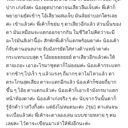
ปาก เก่งจังค่ะ น้องดูดปากดาจนเสียวลืมเจ็บค่ะ พี่เค้าก็
พยายามยัดเข้าๆ โอ้เสียวผสมเจ็บ มันส์อย่าบอกใครเลย
ค่ะ เข้าแล้วค่ะ พี่เค้าก็ขย่ม ๆ ดาเสียวอีกแล้ว ส่วนนั้นของ
ดา มันเหมือนจะแตกออกจากกัน ในชีวิตไม่คิดว่าจะมี
อะไรมันส์เท่านี้อ่ะ สักพักพี่เค้าก็แตกพร้อมดาค่ะ น้องเค้า
ก็จับดานอนหงาย จับมังกรยัดใส่ทางด้านหน้าดาค่ะ
กระแทกแบบสุด ๆ โอ้ยยยยยยยย์ ดาเสียวอีกแล้วค่ะให้
ตายเถอะ เอาอะไรมาชุดดาก็ไม่ยอมค่ะ น้องเค้ากระแทก
จากช้าๆ ไปเร็ว ๆ แล้วแรงๆ ถี่มากๆ ดาไม่ไหวแล้ว ดา
ตระโกนสุดเสียง ดาจะแตกอีกแล้ว น้องเค้าก็ซอยถี่มาก
ขึ้น ๆ โอ้ย ดาแตกแล้วค่ะ น้องเค้าก็เอาเจ้ามังกรมาแตก
หน้าท้องดาค่ะ น้องเค้าเก่งจริง ๆ ค่ะ นับจากวันนั้นดาก็
รู้จักคำว่าสวิงกิ้งค่ะ แต่ยังไม่หมดนะค่ะ 2รุม1 ดาเล่นจน
จะเบื่อแล้วค่ะ พี่เค้าจะดาลองเล่น แบบชายหลาย ๆ คน
เลยค่ะ ไว้ดาจะเขียนมาเล่าให้ฟังอีกนะค่ะ