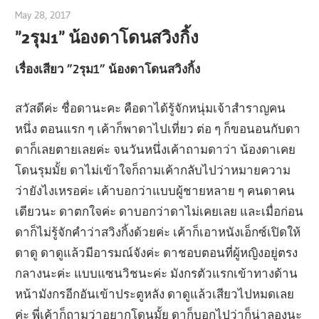
May 28, 2017
admin
”2รุม1” น้องดาโดนสวิงกิ้ง
เรื่องเสียว ”2รุม1” น้องดาโดนสวิงกิ้ง
สวัสดีค่ะ ชื่อดานะคะ คือดาได้รู้จักหนุ่มเจ้าสำราญคน
หนึ่ง ตอนแรก ๆ เค้าก็พาดาไปเที่ยว ต่อ ๆ ก็ขอนอนกับดา
ดาก็เลยตายเลยค่ะ จนวันหนึ่งเค้าถามดาว่า น้องดาเคย
โดนรุมมั้ย ดาไม่เข้าใจก็ถามเค้ากลับไปว่าหมายความ
ว่ายังไงเหรอค่ะ เค้าบอกว่าแบบผู้ชายหลาย ๆ คนดาคน
เดียวนะ ดาตกใจค่ะ ดาบอกว่าดาไม่เคยเลย และเมื่อก่อน
ดาก็ไม่รู้จักคำว่าสวิงกิ้งด้วยค่ะ เค้าก็เอาหนังเอ็กซ์เปิดให้
ดาดู ดาดูแล้วมีอารมณ์จังค่ะ ดาชอบตอนที่ผู้หญิงอยู่ตรง
กลางนะค่ะ แบบแซนวิชนะค่ะ มังกรตัวแรกเข้าทางด้าน
หน้ามังกรอีกอันเข้าประตูหลัง ดาดูแล้วเสียวไปหมดเลย
ค่ะ พี่เค้าก็ถามว่าอยากโดนมั้ย ดาก็บอกไปว่าก็น่าลองนะ