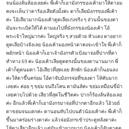
จนน้องลั่นห้องเลยค่ะ พี่เค้าก็เอามังกรของเค้ามาให้ดาอม
คงจะเห็นว่าดาร้องเสียดังมั้งค่ะ ดาก็เลียมังกรของพี่เค้า
ค่ะ โอ้เสียวมากน้องเค้าดูดเลียเก่งจริง ๆ ส่วนนั้นของดา
มันจะระเบิดให้ได้ ดามองไปที่มังกรของน้องเค้า โอ้
พระเจ้าใหญ่มากค่ะ ใหญ่จริง ๆ สวยด้วย หัวแดง ดาอยาก
ดูดเลียบ้างจังเลย น้องเค้ามองหน้าดาคงจะเข้าใจ พี่เค้าก็
พยักหน้า น้องเค้าก็เอาเจ้ามังกรตัวเป้งมาจ่อที่ปากที่ดา
ทำทาง 69 ค่ะ น้องเค้าเลียดูดตรงนั้นของดานานมาก พี่
เค้าก็ดูดนมดา โอ้เสียวที่สุดเลย สักพัก น้องเค้าก็นอนลง
ค่ะให้ดาขึ้นคร่อม โอ้ดาจับมังกรจ่อที่ของดา โห้คับมาก
เลยค่ะ ค่อย ๆ ขย่ม จนถึงโคน ดามันส์ค่ะ ขย่มเหมือนขี่ม้า
เลยควบไปด้วย เสียวที่สุดในชีวิตค่ะ ปากก็ร้องลั่นห้องเลย
ค่ะ อีกแล้วพี่เค้าก็เอามังกรมาจ่อที่ปากดาอีกแล้ว โอ้วยย์
ดาขย่มจนแตกค่ะ ดานอนทับไปบนตัวน้องเค้าค่ะ พี่เค้าก็
ขึ้นมาคร่อมร่างดาค่ะ แล้วจ่อมังกรเข้าประตูหลังดาค่ะ
โห้ดาเสียวอีกแล้ว แต่มันเข้ายากมาก น้องเค้าก็จับดาดูด