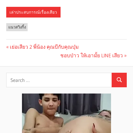
เล่าประสบการณ์เรื่องเสียว
แนวสวิงกิ้ง
Previous
เย่อเสียว 2 พี่น้อง คุณบีกับคุณบุ๋ม
Post
Post:
Next
ชอบป่าว ให้เอามั้ย LINE เสียว
navigation
Post: