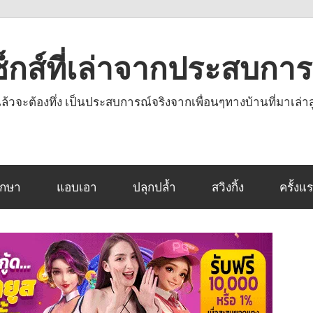
งเซ็กส์ที่เล่าจากประสบกา
านแล้วจะต้องทึ่ง เป็นประสบการณ์จริงจากเพื่อนๆทางบ้านที่มาเล่าส
ึกษา
แอบเอา
ปลุกปล้ำ
สวิงกิ้ง
ครั้งแ