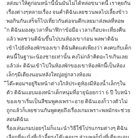
ลส่งมาให้ดูก่อนหน้านี้นั้นมันไม่ได้หล่อขนาดนี้ เราคุยกัน
เรื่องต่างๆหลายเรื่อง จนค่ำดิฉันเลยชวนพลไปเลี้ยงข้าว
พอกินกันเสร็จก็ไปเที่ยวกันต่อจนดึกเลยมาส่งพลที่หอพ
ัก ดิฉันมองดูเวลาที่นาฬิกาข้อมือ เวลาเกือบจะเที่ยงคืน
แล้ว พลชวนดิฉันขึ้นไปบนห้องเขาก่อน พลพาดิฉัน
เข้าไปยังห้องพักของเขา ดิฉันคิดแต่เพียงว่า คงคบกับเด็ก
คนนี้ในฐานะน้องชายเท่านั้น คงไม่กล้าคิดอะไรเกินเลย
แล้วล่ะ ดิฉันเข้าไปในห้องพักของเขาห้องพักนี้เป็นห้อง
เล็กๆมีเตียงนอนหลังใหญ่อยู่กลางห้องม
ีโต๊ะคอมฯอยู่ริมหน้าต่างใกล้ประตูห้องมีห้องน้ำเล็กๆใน
ตัว ดิฉันแอบมองหน้าเด็กหนุ่มที่อายุน้อยกว่า 6 ปี ใบหน้า
ของเขาเริ่มเป็นสีชมพูคงเพราะอาย ดิฉันเองก็วางตัวไม่
ถูกแล้วก็เลยชวนกันพูดคุยถึงเรื่องเกมเพราะพลมักจะช่วย
สอนดิฉันเ
รื่องเล่นเกมบ่อยๆไม่ก็แนะนำวิธีใช้โปรแกรมต่างๆ ดิฉัน
เลือกที่จะนั่งที่เก้าอี้ตรงโต๊ะคอมฯ ส่วนพลก็นั่งที่เตียงนอน