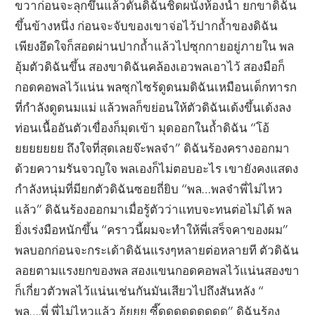
ขวาก่อนจะลุกขึ้นแล้วดันดิฉันชิดผนังห้องน้ำ ยกขาดิฉัน
ขึ้นข้างหนึ่ง ก่อนจะจับของเขาจ่อไว้ปากถ้ำของดิฉัน
เพียงอึดใจก็สอดผ่านปากถ้ำแล้วไปซุกกายอยู่ภายใน พล
อุ้มตัวดิฉันขึ้น สองขาดิฉันคล้องเอวพลเอาไว้ สองมือก็
กอดคอพลไว้แน่น พลซุกไซร้ดูดนมดิฉันเหมือนเด็กทารก
ที่กำลังดูดนมแม่ แล้วพลก็ขย่อนให้ตัวดิฉันเด้งขึ้นเด้งลง
ท่อนเนื้ออันตัวเขื่องก็มุดเข้า มุดออกในถ้ำดิฉัน “โอ้
ยยยยยยย ถึงใจที่สุดเลยจ๊ะพลจ๋า” ดิฉันร้องครางออกมา
ด้วยความรันจวญใจ พลเองก็ไม่ตอบอะไร เขายังคงแสดง
กำลังหนุ่มที่มียกตัวดิฉันซอยถี่ยิบ “พล…พลจ๋าพี่ไม่ไหว
แล้ว” ดิฉันร้องออกมาเมื่อรู้ตัวว่าแทบจะทนต่อไม่ได้ พล
ยิ่งเร่งมือหนักขึ้น “คราวนี้ผมจะทำให้พี่เสร็จคาของผม”
พลบอกก่อนจะกระเด้าดิฉันแรงๆหลายต่อหลายที ตัวดิฉัน
ลอยตามแรงยกของพล สองแขนกอดคอพลไว้แน่นสองขา
ก็เกี่ยวตัวพลไว้แน่นเช่นกันมันเสียวไปถึงสันหลัง “
พล….พี่ พี่ไม่ไหวแล้ว อู้ยยย ซี๊ดดดดดดดดด” ดิฉันร้อง