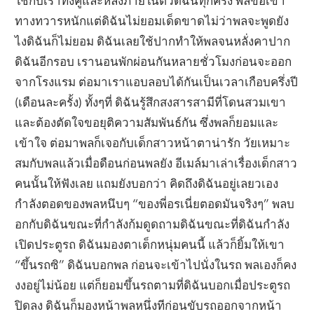
ใช้กับเราทั้งคู่และหลั่งภายในตัวดิฉันทุกครั้ง พลขอเข้า
ทางทวารหนักแต่ดิฉันไม่ยอมเด็ดขาดไม่ว่าพลจะพูดยัง
ไงดิฉันก็ไม่ยอม ดิฉันเลยใช้ปากทำให้พลจนหลั่งคาปาก
ดิฉันอีกรอบ เรานอนพักผ่อนกันหลายชั่วโมงก่อนจะออก
จากโรงแรม ต่อมาเราแอบลอบได้กันเป็นเวลาเกือบครึ่งปี
(เดือนละครั้ง) ทั้งๆที่ ดิฉันรู้สึกสงสารสามีที่โดนสวมเขา
และต้องตัดใจขอยุติความสัมพันธ์กัน ซึ่งพลก็ยอมและ
เข้าใจ ต่อมาพลก็เจอกับเด็กสาวหน้าตาน่ารัก วัยเหมาะ
สมกับพลแล้วเมื่อดือนก่อนพลยัง อีเมล์มาเล่าเรื่องเด็กสาว
คนนั้นให้ฟังเลย แถมยังบอกว่า คิดถึงดิฉันอยู่เลยวเอง
กำลังตอดของพลหนึบๆ “ของพี่อรเนี่ยตอดมันจริงๆ” พลบ
อกกับดิฉันขณะที่กำลังก้มดูดถามดิฉันขณะที่ดิฉันกำลัง
เปิดประตูรถ ดิฉันมองตาเด็กหนุ่มคนนี้ แล้วก็ยิ้มให้เขา
“ขึ้นรถซิ” ดิฉันบอกพล ก่อนจะเข้าไปนั่งในรถ พลเองก็คง
งงอยู่ไม่น้อย แต่ก็ยอมขึ้นรถตามที่ดิฉันบอกเมื่อประตูรถ
ปิดลง ดิฉันก็มองหน้าพลหนึ่งทีก่อนขับรถออกจากหน้า