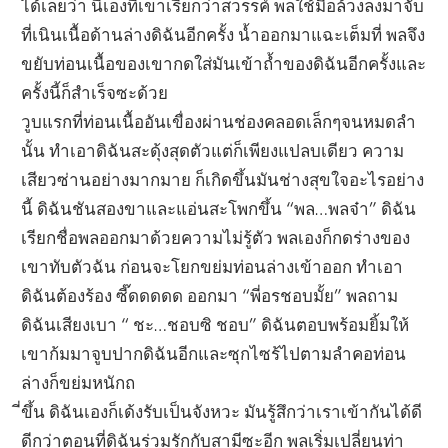
ได้เลยว่า นี่เองที่เขาเรียกว่าสวรรค์ พลใช้มือล้วงลงมาจับ
ที่เนินเนื้อด้านล่างดิฉันอีกครั้ง น้ำออกมาแฉะเต็มที่ พลจึง
ขยับท่อนเนื้อของเขากดใส่มันเข้าถ้ำของดิฉันอีกครั้งและ
ครั้งนี้ก็สำเร็จซะด้วย
วูบแรกที่ท่อนเนื้ออันเขื่องผ่านช่องคลอดเล็กๆจนหมดลำ
นั้น ทำเอาดิฉันสะดุ้งสุดตัวแต่ก็เพียงแปลบเดียว ความ
เสียวซ่านอย่างมากมาย ก็เกิดขึ้นมันช่างสุขใจอะไรอย่าง
นี้ ดิฉันชันสองขาและแอ่นสะโพกขึ้น “พล…พลจ๋า” ดิฉัน
เรียกชื่อพลออกมาด้วยความไม่รู้ตัว พลเองก็กดร่างของ
เขาทับตัวฉัน ก่อนจะโยกขย่มท่อนล่างเข้าออก ทำเอา
ดิฉันต้องร้อง ซี๊ดดดดด ออกมา “พี่อรชอบมั้ย” พลถาม
ดิฉันเสียงเบา “ ชะ…ชอบซิ ชอบ” ดิฉันตอบพร้อมยิ้มให้
เขาก้มมาจูบปากดิฉันอีกและซุกไซร้ไปตามลำคอท่อน
ล่างก็ขย่มหนักถ
ี่ขึ้น ดิฉันเองก็เด้งรับเป็นจังหวะ มันรู้สึกว่าเราเข้ากันได้ดี
ดีกว่าตอนที่ดิฉันร่วมรักกับสามีซะอีก พลเริ่มเปลี่ยนท่า