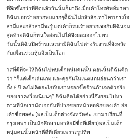
ที่ลึกซึ้งกว่าที่คิดแล้ววันนั้นก็มาถึงเมื่อเค้าโทรศัพท์มาหา
ดิฉันบอกว่าอยากพบแรกๆดิิฉันไม่กล้าสักเท่าไหร่เกรงใจ
สามีและกลัวสามีจะรู้ แต่เค้าก็รบเร้าอยากเจอกับดิฉันจน
สุดท้ายดิฉันก็ทนใจอ่อนไม่ได้จึงยอมออกไปพบ
วันนั้นดิฉันปิดร้านและสามีดิฉันไปต่างรับงานที่จังหวัด
กับเพื่อนร่วมหุ้นจึงเป็นโอก
าสที่ดีที่จะให้ดิฉันไปพบเด็กหนุ่มคนนั้น ตอนนั้นดิฉันคิด
ว่า “ก็แค่เด็กเล่นเกม และคุยกันในเนตแถมอ่อนกว่าเรา
ตั้ง 6 ปี คงไม่คิดอะไรกับเราหรอกขี้คร้านถ้าเจอตัวจริง
ของเราคงวิ่งหนีแน่ๆ” ดิฉันคิดได้อย่างนี้จึงยอมไปหา
ตามที่นัดเรานัดเจอกันที่ปากซอยหน้าหอพักของเค้า อ่อ
เค้าชื่อพลค่ะ (พลเป็นเด็กต่างจังหวัดค่ะ เขามาเรียนที่
กรุงเทพฯ เป็นนักศึกษามหาลัยมีชื่อทีเดียว)พลเป็นเด็ก
หนุ่มคนนั้นหน้าตีดีทีเดียวเพราะรูปที่พ