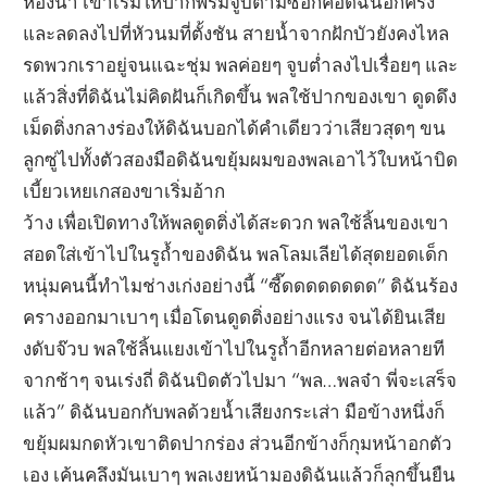
ห้องน้ำ เขาเริ่มให้ปากพรมจูบตามซอกคอดิฉันอีกครั้ง
และลดลงไปที่หัวนมที่ตั้งชัน สายน้ำจากฝักบัวยังคงไหล
รดพวกเราอยู่จนแฉะชุ่ม พลค่อยๆ จูบต่ำลงไปเรื่อยๆ และ
แล้วสิ่งที่ดิฉันไม่คิดฝันก็เกิดขึ้น พลใช้ปากของเขา ดูดดึง
เม็ดติ่งกลางร่องให้ดิฉันบอกได้คำเดียวว่าเสียวสุดๆ ขน
ลูกซู่ไปทั้งตัวสองมือดิฉันขยุ้มผมของพลเอาไว้ใบหน้าบิด
เบี้ยวเหยเกสองขาเริ่มอ้าก
ว้าง เพื่อเปิดทางให้พลดูดติ่งได้สะดวก พลใช้ลิ้นของเขา
สอดใส่เข้าไปในรูถ้ำของดิฉัน พลโลมเลียได้สุดยอดเด็ก
หนุ่มคนนี้ทำไมช่างเก่งอย่างนี้ “ซี๊ดดดดดดดด” ดิฉันร้อง
ครางออกมาเบาๆ เมื่อโดนดูดติ่งอย่างแรง จนได้ยินเสีย
งดับจ๊วบ พลใช้ลิ้นแยงเข้าไปในรูถ้ำอีกหลายต่อหลายที
จากช้าๆ จนเร่งถี่ ดิฉันบิดตัวไปมา “พล…พลจ๋า พี่จะเสร็จ
แล้ว” ดิฉันบอกกับพลด้วยน้ำเสียงกระเส่า มือข้างหนึ่งก็
ขยุ้มผมกดหัวเขาติดปากร่อง ส่วนอีกข้างก็กุมหน้าอกตัว
เอง เค้นคลึงมันเบาๆ พลเงยหน้ามองดิฉันแล้วก็ลุกขึ้นยืน