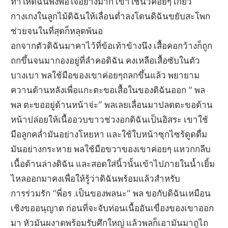
ทำให้ดิฉันพึงพอใจอย่างมาก เขาใช้นิ้วค่อยๆ เกี่ยว
กางเกงในลูกไม้ดิฉันให้เลื่อนต่ำลงโดนดิฉันขยับสะโพก
ช่วยจนในที่สุดก็หลุดพ้นอ
อกจากตัวดิฉันมาคาไว้ที่ข้อเท้าข้างนึง เสื้อคอกว้างก็ถูก
ถกขึ้นจนมากองอยู่ที่ลำคอดิฉัน คงเหลือเสื้อซับในตัว
บางเบา พลใช้มือของเขาค่อยๆถลกขึ้นแล้ว พยายาม
ควานด้านหลังเพื่อแกะตะขอเสื้อในของดิฉันออก “ พล
พล ตะขออยู่ด้านหน้าจ่ะ” พลเลยเลื่อนมาปลดตะขอด้าน
หน้าปล่อยให้เนื้ออวบขาวช่วงอกดิฉันเป็นอิสระ เขาใช้
มือลูกคล่ำมันอย่างโหยหา และใช้ใบหน้าซุกไซร้ดูดดื่ม
มันอย่างกระหาย พลใช้มือขวาของเขาค่อยๆ แหวกกลีบ
เนื้อด้านล่างดิฉัน และสอดใส่นิ้วนั้นเข้าไปภายในน้ำเยิ้ม
ไหลออกมาคงเพื่อให้รู้ว่าดิฉันพร้อมแล้วสำหรับ
การร่วมรัก “พี่อร .เป็นของพลนะ” พล ขอกับดิฉันเหมือน
เชิงขออนุญาต ก่อนที่จะจับท่อนเนื้ออันเขื่องของเขาออก
มา หัวมันผงาดพร้อมรับศึกใหญ่ แล้วพลก็เอามันมาถูไถ