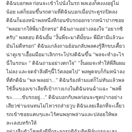
ดิฉันบอกพล ก่อนจะเข้าไปนั่งในรถ พลเองก็คงงงอยู่ไม่
น้อย แต่ก็ยอมขึ้นรถตามที่ดิฉันบอกเมื่อประตูรถปิดลง
ดิฉันก็มองหน้าพลหนึ่งทีก่อนขับรถออกจากหน้าปากซอย
“พลอยากให้พี่มาอีกหรอ” ดิฉันถามอย่างลองใจ “อยากซิ
ครับ” พลตอบ ดิฉันยิ้ม “งั้นพี่จะมาดีมั้ยนะ พี่มีสามีแล้วนะ
มันไม่ดีหรอก” ดิฉันแกล้งถามย้อนกลับพลคงรู้สึกขบเคี้ยว
น่าดูเขาเอื้อมมือมาเลิกกระโปรงดิฉันขึ้น “พลจะทำอะไร
นี่ในรถนะ ” ดิฉันถามอย่างตกใจ” “งั้นผมจะทำให้พี่ลืมผม
ไม่ลง และจดจำสิ่งดีๆนี้ไว้ตลอดไป” พลพูดจบก็ก้มหน้าลง
ที่ตักดิฉัน “พล พลอย่า…” ดิฉันร้องห้ามแต่ก็ไม่ทันแล้วพล
ใช้ลิ้นของเขาเลียที่เป้ากางเกงในดิฉันจนฉ่ำแฉะ “พลพี่
ขะ……..ขับรถอยู่….” ดิฉันบอกกับพลก่อนจะซูดปากอย่าง
เสียวซ่านจนทนไม่ไหวรถส่ายวูบ ดิฉันเลยเลือกที่จะเลี้ยว
รถเข้าซอยแคบๆและไร้คนพลุกพล่านและปล่อยให้พล
ละเลงบทรักให้
อย่างลืมตัวโชคยังดีที่กระจกรถดิฉันติดฟิล์มกรองแสง