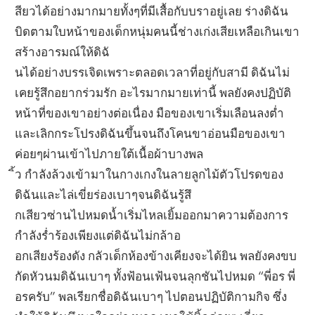
สียวได้อย่างมากมายทั้งๆที่มีเสื้อกับบราอยู่เลย ร่างดิฉัน
บิดตามใบหน้าของเด็กหนุ่มคนนี้ช่างเก่งเสียเหลือเกินเขา
สร้างอารมณ์ให้ดิฉั
นได้อย่างบรรเจิดเพราะตลอดเวลาที่อยู่กับสามี ดิฉันไม่
เคยรู้สึกอยากร่วมรัก อะไรมากมายเท่านี้ พลยังคงปฏิบัติ
หน้าที่ของเขาอย่างต่อเนื่อง มือของเขาเริ่มเลือนลงต่ำ
และเลิกกระโปรงดิฉันขึ้นจนถึงโคนขาอ่อนมือของเขา
ค่อยๆผ่านเข้าไปภายใต้เนื้อผ้าบางพล
ิ้ว กำลังล้วงเข้ามาในกางเกงในลายลูกไม้ตัวโปรดของ
ดิฉันและไล่เขี่ยร่องเบาๆจนดิฉันรู้สึ
กเสียวซ่านไปหมดน้ำเริ่มไหลเยิ้มออกมาความต้องการ
กำลังร่ำร้องเพียงแต่ดิฉันไม่กล้าอ
อกเสียงร้องดัง กลัวเด็กห้องข้างเคียงจะได้ยิน พลยังคงขบ
กัดหัวนมดิฉันเบาๆ ทั้งฟ้อนเฟ้นจนลุกชันไปหมด “พี่อร พี่
อรครับ” พลเรียกชื่อดิฉันเบาๆ ไปตอนปฏิบัติกามกิจ ซึ่ง