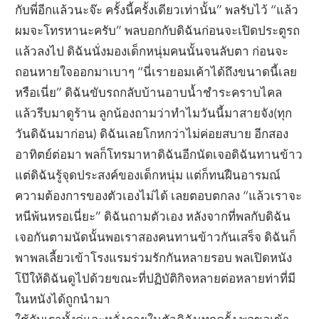
กับพี่อีกแล้วนะจ๊ะ ครั้งนี้ครั้งเดียวเท่านั้น” พลรับไว้ “แล้ว
ผมจะโทรหานะครับ” พลบอกกับดิฉันก่อนจะเปิดประตูรถ
แล้วลงไป ดิฉันนั่งมองเด็กหนุ่มคนนั้นจนลับตา ก่อนจะ
ถอนหายใจออกมาเบาๆ “นี่เรายอมเค้าได้ถึงขนาดนี้เลย
หรือเนี่ย” ดิฉันขับรถกลับบ้านอาบน้ำชำระคราบไคล
แล้วรีบมาดูร้าน ลูกน้องถามว่าทำไมวันนี้มาสายจัง(ทุก
วันดิฉันมาก่อน) ดิฉันเลยโกหกว่าไม่ค่อยสบาย อีกสอง
อาทิตย์ต่อมา พลก็โทรมาหาดิฉันอีกนัดเจอดิฉันทานข้าว
แต่ดิฉันรู้จุดประสงค์ของเด็กหนุ่ม แต่ก็ทนฝืนอารมณ์
ความต้องการของตัวเองไม่ได้ เลยตอบตกลง “แล้วเราจะ
หนีพ้นหรอเนี่ยะ” ดิฉันถามตัวเอง หลังจากที่พลกับดิฉัน
เจอกันตามนัดนั้นพอเราสองคนทานข้าวกันเสร็จ ดิฉันก็
พาพลเลี้ยวเข้าโรงแรมร่วมรักกันหลายรอบ พลเปิดหนัง
โป๊ให้ดิฉันดูไปด้วยขณะที่ปฏิบัติกิจหลายต่อหลายท่าที่มี
ในหนังได้ถูกนำมา