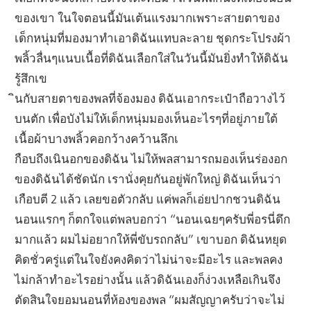
ของเขา ในใจตอนนี้มันเต้นแรงมากเพราะสายตาของ
เด็กหนุ่มที่มองมาทำเอาดิฉันแทบละลาย ชุดกระโปรงผ้า
พลิ้วลื่นๆแนบเนื้อที่ดิฉันเลือกใส่ในวันนี้มันยิ่งทำให้ดิฉัน
รู้สึกเข
ินกับสายตาของพลที่จ้องมอง ดิฉันเอากระเป๋าถือวางไว้
บนตัก เพื่อบังไม่ให้เด็กหนุ่มมองเห็นอะไรๆที่อยู่ภายใต้
เนื้อผ้าบางพลิ้วคอกว้างคว้านลึกเ
กือบถึงเนินอกของดิฉัน ไม่ให้พลสามารถมองเห็นร่องอก
ของดิฉันได้ชัดนัก เรานั่งคุยกันอยู่พักใหญ่ ดิฉันเห็นว่า
เกือบตี 2 แล้ว เลยขอตัวกลับ แค่พลก็เอ่ยปากชวนดิฉัน
นอนแรกๆ ก็ตกใจแต่พลบอกว่า “นอนเฉยๆครับพี่อรนี่ดึก
มากแล้ว ผมไม่อยากให้พี่ขับรถกลับ” เขาบอก ดิฉันหยุด
คิดชั่วครู่แต่ในใจยังคงคิดว่าไม่น่าจะมีอะไร และพลคง
ไม่กล้าทำอะไรอย่างนั้น แล้วดิฉันเองก็ง่วงเหลือเกินจึง
ตัดสินใจยอมนอนที่ห้องของพล “ผมสัญญาครับว่าจะไม่