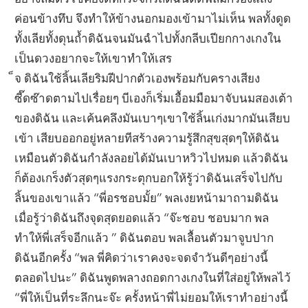
ค่อนข้างทึบ จึงทำให้ข้างนอกมองเข้ามาไม่เห็น พลทั้งดูด
ทั้งเลียทั้งดุนถ้ำดิฉันจนมันฉำไปทั้งกลีบเปียกกางเกงใน
เป็นดวงอยากจะให้เขาทำให้เสร
็จ ดิฉันใช้ลิ้นเลียริมฝีปากตัวเองพร้อมกับครางเสียง
ซี๊ดซ๊าดตามไปเรื่อยๆ บีเองก็เริ่มเอื้อมมือมาจับนมสองเต้า
ของดิฉัน และเค้นคลึงมันเบาๆเขาใช้ลิ้นเก่งมากมันเสียบ
เข้า เสียบออกอยู่หลายทีสร้างความรู้สึกสุขสุดๆให้ดิฉัน
เหมือนตัวดิฉันกำลังลอยได้มันเบาหวิวไปหมด แล้วดิฉัน
ก็ต้องเกร็งตัวสุดๆแรงกระตุกบอกให้รู้ว่าดิฉันเสร็จไปกับ
ลิ้นของเขาแล้ว “พี่อรชอบมั้ย” พลเงยหน้ามาถามดิฉัน
เมื่อรู้ว่าดิฉันถึงจุดสุดยอดแล้ว “จ๊ะชอบ ชอบมาก พล
ทำให้พี่เสร็จอีกแล้ว ” ดิฉันตอบ พลเลื้อนตัวมาจูบปาก
ดิฉันอีกครั้ง “พล พี่คิดว่าเราคงจะจดจำวันดีๆอย่างนี้
ตลอดไปนะ” ดิฉันพูดพลางถอดกางเกงในที่ใส่อยู่ให้พลไว้
“พี่ให้เป็นที่ระลึกนะจ๊ะ ครั้งหน้าพี่ไม่ยอมให้เราทำอย่างนี้