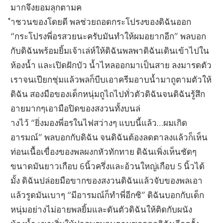
มากจึงยอมลุกตามค
ำชวนของโดยดี พลช่วยถอดกระโปรงของดิฉันออก
“กระโปรงพี่อรสวยนะครับมันทำให้ผมอยากอีก” พลบอก
กับดิฉันพร้อมยิ้มเจ้าเล่ห์ให้ดิฉันพลพาดิฉันเดินเข้าไปใน
ห้องน้ำ และเปิดฝักบัว น้ำไหลออกมาเป็นสาย ลงมารดตัว
เราจนเปียกชุ่มแล้วพลก็บีบเอาครีมอาบน้ำมาถูตามตัวให้
ดิฉัน สองมือของเด็กหนุ่มถูไถไปทั่วตัวดิฉันจนดิฉันรู้สึก
อายมากๆเอามือปิดของสงวนทั้งบนล่
างไว้ “ยิ่งมองพี่อรในไฟสว่างๆ แบบนี้แล้ว…ผมเกิด
อารมณ์” พลบอกกับดิฉัน จนดิฉันต้องลดตาลงแล้วก็เห็น
ท่อนเนื้อเขื่องของพลผงกหัวทักทาย ดิฉันเพิ่งเห็นชัดๆ
ขนาดมันยาวเกือบ 6นิ้วครึ่งและอ้วนใหญ่เกือบ 5 นิ้วได้
มั้ง ดิฉันปล่อยมือขากของสงวนดิฉันแล้วจับของพลเอา
แล้วรูดมันเบาๆ “มีอารมณ์ก็ทำพี่อีกซิ” ดิฉันบอกกับเด็ก
หนุ่มอย่างไม่อายพลยิ้มและดันตัวดิฉันให้ติดกับผนัง