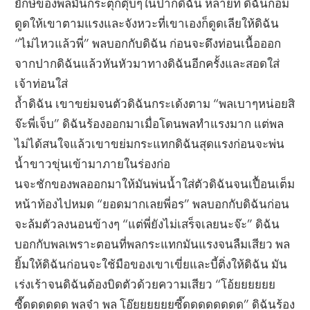
ยักษ์ของพลมันกระตุกตุ๊บๆในปากดิฉัน หลายที ดิฉันก็อม
ดูดให้เขาตามแรงและจังหวะที่เขาเองก็ดูดเลียให้ดิฉัน
“ไม่ไหวแล้วพี่” พลบอกกับดิฉัน ก่อนจะดึงท่อนเนื้อออก
จากปากดิฉันแล้วหันหัวมาทางดิฉันอีกครั้งและสอดใส่
เจ้าท่อนใส่
ถ้ำดิฉัน เขาขย่มจนตัวดิฉันกระเด้งตาม “พลเบาๆหน่อยสิ
จ๊ะพี่เจ็บ” ดิฉันร้องออกมาเมื่อโดนพลทำแรงมาก แต่พล
ไม่ได้สนใจแล้วเขาขย่มกระแทกดิฉันสุดแรงก่อนจะพ่น
น้ำขาวขุ่นเข้ามาภายในร่องก่อ
นจะชักของพลออกมาให้มันพ่นน้ำใส่ตัวดิฉันจนเปื้อนเต็ม
หน้าท้องไปหมด “ยอดมากเลยพี่อร” พลบอกกับดิฉันก่อน
จะล้มตัวลงนอนข้างๆ “แต่พี่ยังไม่เสร็จเลยนะจ๊ะ” ดิฉัน
บอกกับพลเพราะตอนที่พลกระแทกมันแรงจนลืมเสียว พล
ยิ้มให้ดิฉันก่อนจะใช้มือของเขาเขี่ยและบี้ติ่งให้ดิฉัน มัน
เร่งเร้าจนดิฉันต้องบิดตัวด้วยความเสียว “โอ้ยยยยยย
ซื๊ดดดดดด พลจ๋า พล โอ๊ยยยยยยซี๊ดดดดดดดด” ดิฉันร้อง