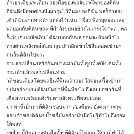
ทำเอาเตียงสะเทือน สองมือของพลจับสะโพกของดิฉัน
ดิฉันดึงมือพลข้างนึงมากุมไว้ที่นมของดิฉัน พลก็กำสอง
เต้าดิฉันจากทางด้านหลังไว้แน่น “ พี่อร พี่อรสุดยอดเลย”
พลบอกกับดิฉันขณะที่กำลังขย่มอย่างไม่เกรงใจ “พล…พล
ก็เก่ง เก่ง เหลือเกิน” ดิฉันบอกกับพล ก่อนจะหันหน้าไป
ทางด้านหลังพลก็ก้มมาจูบปากอีกเขาใช้ลิ้นสอดเข้ามา
ดุนลิ้นดิฉันไปมาเ
ราแลกเปลี่ยนรสรักกันอย่างเมามันทั้งจูบทั้งคลึงเค้นทั้ง
กระเด้าแล้วพลก็เปลี่ยนท่าม
าที่ขอบเตียง โดยพลยืนที่พื้นแล้วสอดใส่ท่อนเนื้อเข้ามา
ขย่มอย่างแรง ดิฉันยันขาที่พื้นห้องไม่ถึงเลยยกขายันที่
เตียงแทนพร้อมเด้งรับตามจังหวะที่พลขย่มลง
มา ท่านี้เป็นท่าที่ดิฉันชอบมาก สองมือพลยังคงเกาะกุม
สองเต้าของดิฉันขย้ำขยี้มันอย่างมันมือไม่รู้ทำไมถึงยอม
ให้พลทั
้งขย้ำขยี้มันอย่างมันมือทั้งๆที่ดิฉันก็ไม่ยอมให้สามีทำได้