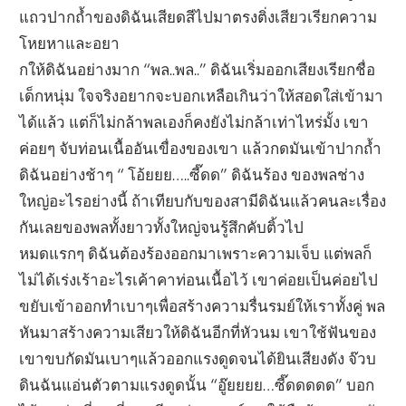
แถวปากถ้ำของดิฉันเสียดสีไปมาตรงติ่งเสียวเรียกความ
โหยหาและอยา
กให้ดิฉันอย่างมาก “พล..พล..” ดิฉันเริ่มออกเสียงเรียกชื่อ
เด็กหนุ่ม ใจจริงอยากจะบอกเหลือเกินว่าให้สอดใส่เข้ามา
ได้แล้ว แต่ก็ไม่กล้าพลเองก็คงยังไม่กล้าเท่าไหร่มั้ง เขา
ค่อยๆ จับท่อนเนื้ออันเขื่องของเขา แล้วกดมันเข้าปากถ้ำ
ดิฉันอย่างช้าๆ “ โอ้ยยย…..ซี๊ดด” ดิฉันร้อง ของพลช่าง
ใหญ่อะไรอย่างนี้ ถ้าเทียบกับของสามีดิฉันแล้วคนละเรื่อง
กันเลยของพลทั้งยาวทั้งใหญ่จนรู้สึกคับติ้วไป
หมดแรกๆ ดิฉันต้องร้องออกมาเพราะความเจ็บ แต่พลก็
ไม่ได้เร่งเร้าอะไรเค้าคาท่อนเนื้อไว้ เขาค่อยเป็นค่อยไป
ขยับเข้าออกทำเบาๆเพื่อสร้างความรื่นรมย์ให้เราทั้งคู่ พล
หันมาสร้างความเสียวให้ดิฉันอีกที่หัวนม เขาใช้ฟันของ
เขาขบกัดมันเบาๆแล้วออกแรงดูดจนได้ยินเสียงดัง จ๊วบ
ดินฉันแอ่นตัวตามแรงดูดนั้น “อู๊ยยยย…ซี๊ดดดดด” บอก