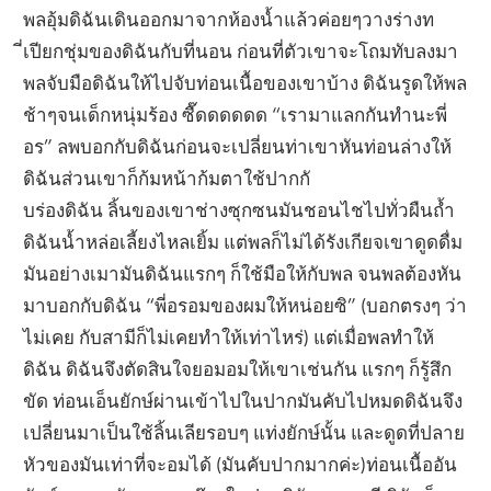
พลอุ้มดิฉันเดินออกมาจากห้องน้ำแล้วค่อยๆวางร่างท
ี่เปียกชุ่มของดิฉันกับที่นอน ก่อนที่ตัวเขาจะโถมทับลงมา
พลจับมือดิฉันให้ไปจับท่อนเนื้อของเขาบ้าง ดิฉันรูดให้พล
ช้าๆจนเด็กหนุ่มร้อง ซื๊ดดดดดด “เรามาแลกกันทำนะพี่
อร” ลพบอกกับดิฉันก่อนจะเปลี่ยนท่าเขาหันท่อนล่างให้
ดิฉันส่วนเขาก็ก้มหน้าก้มตาใช้ปากกั
บร่องดิฉัน ลิ้นของเขาช่างซุกซนมันชอนไชไปทั่วผืนถ้ำ
ดิฉันน้ำหล่อเลี้ยงไหลเยิ้ม แต่พลก็ไม่ได้รังเกียจเขาดูดดื่ม
มันอย่างเมามันดิฉันแรกๆ ก็ใช้มือให้กับพล จนพลต้องหัน
มาบอกกับดิฉัน “พี่อรอมของผมให้หน่อยซิ” (บอกตรงๆ ว่า
ไม่เคย กับสามีก็ไม่เคยทำให้เท่าไหร่) แต่เมื่อพลทำให้
ดิฉัน ดิฉันจึงตัดสินใจยอมอมให้เขาเช่นกัน แรกๆ ก็รู้สึก
ขัด ท่อนเอ็นยักษ์ผ่านเข้าไปในปากมันคับไปหมดดิฉันจึง
เปลี่ยนมาเป็นใช้ลิ้นเลียรอบๆ แท่งยักษ์นั้น และดูดที่ปลาย
หัวของมันเท่าที่จะอมได้ (มันคับปากมากค่ะ)ท่อนเนื้ออัน