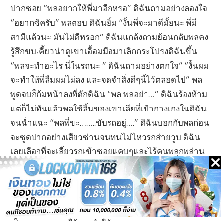
ปากซอย “พลอยากให้พี่มาอีกหรอ” ดิฉันถามอย่างลองใจ
“อยากซิครับ” พลตอบ ดิฉันยิ้ม “งั้นพี่จะมาดีมั้ยนะ พี่มี
สามีแล้วนะ มันไม่ดีหรอก” ดิฉันแกล้งถามย้อนกลับพลคง
รู้สึกขบเคี้ยวน่าดูเขาเอื้อมมือมาเลิกกระโปรงดิฉันขึ้น
“พลจะทำอะไร นี่ในรถนะ ” ดิฉันถามอย่างตกใจ” “งั้นผม
จะทำให้พี่ลืมผมไม่ลง และจดจำสิ่งดีๆนี้ไว้ตลอดไป” พล
พูดจบก็ก้มหน้าลงที่ตักดิฉัน “พล พลอย่า…” ดิฉันร้องห้าม
แต่ก็ไม่ทันแล้วพลใช้ลิ้นของเขาเลียที่เป้ากางเกงในดิฉัน
จนฉ่ำแฉะ “พลพี่ขะ……..ขับรถอยู่….” ดิฉันบอกกับพลก่อน
จะซูดปากอย่างเสียวซ่านจนทนไม่ไหวรถส่ายวูบ ดิฉัน
เลยเลือกที่จะเลี้ยวรถเข้าซอยแคบๆและไร้คนพลุกพล่าน
และปล่อยให้พลละเลงบทรักให้
อย่างลืมตัวโชคยังดีที่กระจกรถดิฉันติดฟิล์มกรองแสง
ค่อนข้างทึบ จึงทำให้ข้างนอกมองเข้ามาไม่เห็น พลทั้งดูด
ทั้งเลียทั้งดุนถ้ำดิฉันจนมันฉำไปทั้งกลีบเปียกกางเกงใน