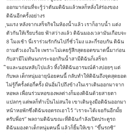
ออกมาก่อนที่จะรู้ว่าตันมดิฉันแล้วพลก็หลั่งใส่ร่องของ
ดิฉันอีกครั้งอย่างร
ุนแรง หลังจากเสร็จกิจในห้องน้ำแล้ว เราก็อาบน้ำ แต่ง
ตัวกันให้เรียบร้อย ฟ้าสว่างแล้ว ดิฉันมองเวลามันเกือบจะ
8 โมงเช้า นี่เราร่วมรักกันไปกี่ชั่วโมง และกี่รอบกัน ดิฉัน
ถามตัวเองในใจ เพราะไม่เคยรู้สึกสุดยอดขนาดนี้มาก่อน
กับสามีไม่ทันนกกระจอกกินน้ำสามีดิฉันก็เสร็จก
ิจและนอนหลับไปแล้ว ทิ้งให้ดิฉันอารมณ์ค้างบ่อยๆ แต่
กับพล เด็กหนุ่มอายุน้อยคนนี้ กลับทำให้ดิฉันถึงจุดสุดยอด
ไม่รู้กี่ครั้งต่อกี่ครั้ง มันอิ่มไปถึงข้างในเราเดินออกมาจาก
หอพล เพื่อนร่วมหอของพลต่างก็มองดิฉันด้วยสายตา
แปลกๆ แต่พลก็ทำเป็นไม่สนใจ เขาเดินจูงมือดิฉันออกมา
หน้าหอพักซึ่งดิฉันจอดรถเอาไว้ “เราจะได้เจอกันอีกมั้ย
ครับพี่อร” พลถามดิฉันขณะที่ดิฉันกำลังเปิดประตูรถ
ดิฉันมองตาเด็กหนุ่มคนนี้ แล้วก็ยิ้มให้เขา “ขึ้นรถซิ”