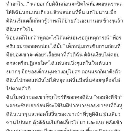
ทำอะไร…” พลบอกกับดิฉันก่อนจะปิดไฟห้องตอนแรกพล
ให้ดิฉันนอนบนเตียง แล้วพลนอนที่พื้น แต่ไม่นานเมื่อ
ดิฉันเริ่มเคลิ้มก็มารู้ว่าพลได้ย้ายตัวเองมานอนข้างๆแล้ว
ดิฉันตกใจไม
่น้อยแต่ก็ไม่กล้าพูดอะไรได้แต่นอนรอดูเหตุการณ์ “พี่อร
ครับ ผมขอกอดหน่อยได้มั้ย” เด็กหนุ่มกระซิบถามก่อนที่
มือของเขาจะค่อยๆเลื้อยมาที่ตัวดิฉัน ดิฉันเงียบไม่ตอบ
ตกลงหรือปฏิเสธใดๆได้แต่นอนนิ่งๆแต่ในใจเต้นแร
งมากๆ มือของเด็กหนุ่มช่างอยู่ไม่สุก ตอนแรกก็มาดึงตัว
ดิฉันไปกอดแต่มันไม่ได้หยุดแค่นั้นมือนั้นค่อยๆเลื้อยไล่
ไปตามตัวดิ
ฉันใบหน้าของเขาก็ซุกไซร้ที่ซอกคอดิฉัน “หอมจังพี่ฟ้า”
พลกระซิบบอกก่อนที่จะใช้ริมฝีปากบางของเขาขบที่ติ่งหู
ดิฉันเบาๆ และสอดใส่ลิ้นของเขาเข้าที่รูหูดิฉัน มันเสียว
ซ่านไปหมด ตัวดิฉันเริ่มบิดเอี้ยวไปมา และแนบหลังเข้า
กับแผ่นอกของพล มือของพลก็ค่อยๆลูบขึ้นมาถึงสองเต้า