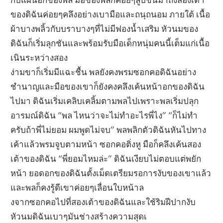
ของดิฉันค่อยๆคลึงอย่างเบามือและถนุถนอม ภายใต้ เนื้อ
ผ้าบางพลิ้วกับบราบางๆที่ไม่มีฟองน้ำเสริม หัวนมของ
ดิฉันก็เริ่มลุกชันและพร้อมรับมือเด็กหนุ่มคนนี้เต็มแก่เนื้อ
เนินระหว่างสอง
ง่ามขาก็เริ่มมีแฉะชื้น พลยังคงพรมซอกคอดิฉันอย่าง
ชำนาญและมือของเขาก็ยังคงคลึงเค้นหน้าอกของดิฉัน
ไปมา ดิฉันเริ่มเคลิบเคลิ้มตามพลไปเพราะพลเริ่มปลุก
อารมณ์ดิฉัน “พล ไหนว่าจะไม่ทำอะไรพี่ไง” “ก็ไม่ทำ
ครับถ้าพี่ไม่ยอม ผมพูดไม่จบ” พลพลิกตัวดิฉันหันไปทาง
เค้าแล้วพรมจูบตามหน้า ซอกคอติ่งหู มือก็คลึงเค้นสอง
เต้าของดิฉัน “พี่ยอมไหมล่ะ” ดิฉันเงียบไม่ตอบแต่พยัก
หน้า ยอดอกของดิฉันตั้งเม็ดเตรียมรอการงับของเขาแล้ว
และพลก็คงรู้ดีเขาค่อยๆเลื่อนใบหน้าล
งจากซอกคอไปที่สองเต้าของดิฉันและใช้ริมฝีปากงับ
หัวนมดิฉันเบาๆมันช่างสร้างความสุดเ