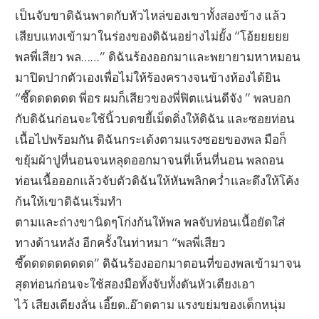
เป็นจับขาดิฉันพาดกับหัวไหล่ของเขาทั้งสองข้าง แล้ว
เสียบแทงเข้ามาในร่องของดิฉันอย่างไม่ยั้ง “โอ้ยยยยย
พลพี่เสียว พล……” ดิฉันร้องออกมาและพยายามหาหมอน
มาปิดปากตัวเองเพื่อไม่ให้ร้องครางจนข้างห้องได้ยิน
“ซื๊ดดดดดด พี่อร ผมก็เสียวของพี่ฟิตแน่นดีจัง ” พลบอก
กับดิฉันก่อนจะใช้นิ้วบดขยี้เม็ดติ่งให้ดิฉัน และซอยท่อน
เนื้อไปพร้อมกัน ดิฉันกระเด้งตามแรงซอยของพล มือก็
ขยุ้มผ้าปูที่นอนจนหลุดออกมาจนที่เห็นที่นอน พลถอน
ท่อนเนื้อออกแล้วจับตัวดิฉันให้หันพลิกคว่ำและดึงให้โค้ง
ก้นให้เขาดิฉันเริ่มทำ
ตามและถ่างขานิดๆโก่งก้นให้พล พลจับท่อนเนื้อยัดใส่
ทางด้านหลัง อีกครั้งในท่าหมา “พลพี่เสียว
ซี๊ดดดดดดดดด” ดิฉันร้องออกมาตอนที่ของพลเข้ามาจน
สุดท่อนก่อนจะใช้สองมือทั้งจับทั้งดันหัวเตียงเอา
ไว้ เสียงเตียงลั่น เอี๊ยด..อ๊าดตาม แรงขย่มของเด็กหนุ่ม