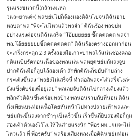
รุนแรงขนาดนี้(กลัวนมเหล
วและยานค่ะ) พลขย่มไปก็จ้องมองดิฉันไปจนดิฉันอาย
หลบตาพล “พี่จะไม่ไหวแล้วพลจ๋า” ดิฉันร้อง พลขย่ม
อย่างแรงต่อจนดิฉันเสร็จ “โอ้ยยยยยย ซื๊ดดดดดด พลจ๋า
พล. โอ้ยยยยยยซี๊ดดดดดดดด” ดิฉันร้องครางออกมาก่อน
จะเกร็งกระตุก 2-3 ครั้งสองมือเกาะบ่าพลไว้แน่นช่องคลอ
กดิแนบีบรัดท่อนเนื้อของพลแน่น พลหยุดขย่มก้มลงจูบ
ปากดิฉันมือก็ลูบไล้สองเต้า สักพักดิฉันก็ขยับด้ายล่าง
กระเด้งขึ้นลง “พลยังไม่เสร็จนี่ ทำต่อสิพลจะได้เสร็จไงล่ะ
ยังแข็งคับร่องพี่อยู่เลย” พลเลยจับดิฉันไปกลางเตียงแล้ว
พลิกตัวดิฉันขึ้นคร่อมพลบ้าง พลนอนราบกับที่นอน ดิฉัน
นั่งเทียนบนท่อนเนื้อโดยหันหน้าไปทางปลายเท้าพลและ
ขย่มมันขึ้นลงจากช้าๆ เป็นเร็วขึ้น เร็วขึ้นถี่ยิบสองมือก็กุม
สองเต้าตัวเองไว้ไม่ให้ในส่ายแรงนัก “พี่อร ผม…ผมจะไม่
ไหวแล้ว พี่ พี่อรครับ” พลร้องเสียงหลงเมื่อดิฉันขย่มท่อน