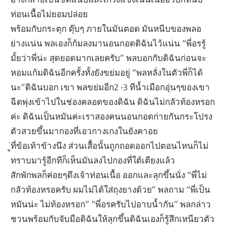
ท่อนเนื้อไม่ยอมปล่อย
พร้อมกับกระตุก ตุ๊บๆ ภายในมันตอด มันหนีบของพลอ
ย่างแน่น พลเองก็ก้มลงมานอนกอดดิฉันไว้แน่น “พี่อรรู้
มั้ยว่าพี่น่ะ สุดยอดมากเลยครับ” พลบอกกับดิฉันก่อนจะ
หอมแก้มดิฉันอีกครั้งทั้งยังขย่มอยู่ “พลหลั่งในตัวพี่ก็ได้
นะ”ดิฉันบอก เขา พลขย่มอีก2 -3 ทีน้ำเมือกอุ่นๆของเขา
ฉีดพุ่งเข้าไปในช่องคลอดของดิฉัน ดิฉันไม่กลัวท้องหรอก
ค่ะ ดิฉันเป็นหมันค่ะเราสองคนนอนกอดก่ายกันกระโปรง
ตัวสวยขึ้นมากองที่เอวกางเกงในยังคาอย
ู่ที่ข้อเท้าข้างนึง ส่วนเสื้อนั้นถูกถอดออกไปตอนไหนก็ไม่
ทราบมารู้อีกทีก็เห็นมันลงไปกองที่ใต้เตียงแล้ว
สักพักพลก็ค่อยๆดึงเจ้าท่อนเนื้อ ออกและลุกขึ้นนั่ง “พี่ไม่
กลัวท้องหรอครับ ผมไม่ได้ใส่ถุงยางด้วย” พลถาม “พี่เป็น
หมันน่ะ ไม่ท้องหรอก” “พี่อรครับไปอาบน้ำกัน” พลกล่าว
ชวนพร้อมกับจับมือดิฉันให้ลุกขึ้นดิฉันเองก็รู้สึกเหนียวตัว