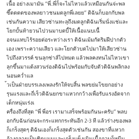
เนื้อ อย่างเมามัน “พี่..พี่ก็จะไม่ไหวแล้วเหมือนกันจ่ะพล
ซี๊ดดดดของพลยาวชนมดลูกพี่เลยย” ดิฉันก็บอกกับพล
เช่นกันความ เสียวซ่านทะลุถึงมดลูกดิฉันเริ่มนั่งแช่และ
โยกบั้นท้ายวนไปวนมาบดบี้ให้เนื้อแนบเนื้
อจนแทบไร้รอยต่อระหว่างเรา ดิฉันเม้มกัดริมฝีปากตัว
เอง เพราะความเสียว และโยกตัวบดไปมาให้เสียวซ่าน
ไปถึงสวรรค์ ขนลุกซ่าส์ไปหมด แล้วพลคงทนไม่ไหวเขา
ลุกขึ้นมาแด้งสวนร่องดิฉันไปพร้อมกับจับตัวดิฉันพลิกลง
นอนคว่ำแล
้วเป็นฝ่ายบรรเลงเพลงรักให้จบสิ้น พลขย่มโขยกอย่าง
รุนแรงและถี่เร็วดิฉันยกขาแหวกกว้างเพื่อรับแรงอัดจาก
เด็กหนุ่มเร่งเ
ครื่องถึงที่สุด “พี่ พี่อร เรามาเสร็จพร้อมกันนะครับ” พลบ
อกกับฉันก่อนจะกระแทกกระทันอีก 2-3 ที แล้วร่างของพล
ก็เกร็งสุดๆ ดิฉันเองก็เกร็งสุดตัวเช่นกัน สองขาที่แหวก
อ้างกลายเป็นชิดแนบและเกร็งแข็งเนินเนื้ออวบก็หนีบ