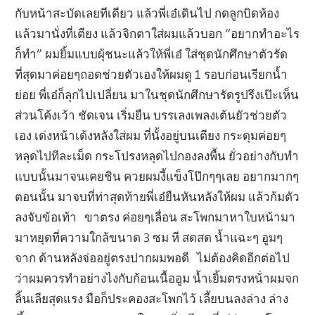
กับหน้าสะบัดเลยทีเดียว แล้วพี่เอ๋เดินไป กดลูกบิดห้อง
แล้วมานั่งที่เตียง แล้วจิกตาใส่ผมแล้วบอก “อยากทำอะไร
ก็ทำ” ผมยิ้มแบบผุ้ชนะแล้วให้พี่เอ๋ ใส่ชุดนักศึกษาตัวรัด
ที่สุดมาค่อยๆถอดช่วยตัวเองให้ผมดู 1 รอบก่อนเรียกน้ำ
ย่อย พี่เอ๋ก็ลุกไปเปลี่ยน มาในชุดนักศึกษารัดรูปรึงเป๊ะเห็น
ส่วนโค้งเว้า ชัดเจน เริ่มยืน บรรเลงเพลงเต้นยัวช่วยตัว
เอง เด่งหน้าเด้งหลังใส่ผม ที่นั้งอยู่บนเตียง กระดุมค่อยๆ
หลุดไปทีละเม็ด กระโปรงหลุดไปกองลงพื้น ยั่วอย่างกับทำ
แบบนั้นมาจนเคยชิน ควยผมงี้แข็งโป๊กๆๆเลย อยากมากๆ
ตอนนั้น มาจบที่ท่าสุดท้ายพี่เอ๋ยืนหันหลังให้ผม แล้วก้มตัว
ลงจับข้อเท้า ขาตรง ค่อยๆเลื่อน สะโพกมาหาใบหน้ามา
มาหยุดที่ความใกล้ขนาด 3 ซม หี สดสด น้ำแฉะๆ อูมๆ
จาก ด้านหลังจ่ออยู่ตรงปากผมพอดี ไม่ต้องคิดอีกต่อไป
ว่าผมควรทำอย่างไงกับก้อนเนื้ออูม น้ำเยิ้มตรงหน้่าผมจก
ลิ้นเลียสุดแรง มือก็ประคองสะโพกไว้ เลี้ยบนลงล่าง ล่าง