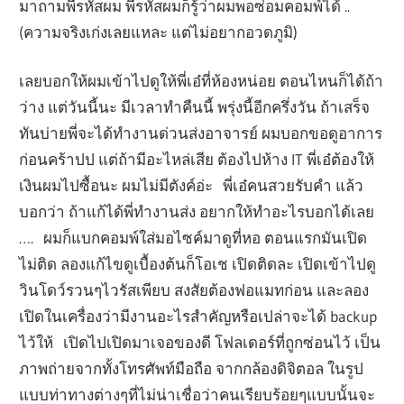
มาถามพี่รหัสผม พี่รหัสผมก็รู้ว่าผมพอซ่อมคอมพ์ได้ ..
(ความจริงเก่งเลยแหละ แต่ไม่อยากอวดภูมิ)
เลยบอกให้ผมเข้าไปดูให้พี่เอ๋ที่ห้องหน่อย ตอนไหนก็ได้ถ้า
ว่าง แต่วันนี้นะ มีเวลาทำคืนนี้ พรุ่งนี้อีกครึ่งวัน ถ้าเสร็จ
ทันบ่ายพี่จะได้ทำงานด่วนส่งอาจารย์ ผมบอกขอดูอาการ
ก่อนคร้าปป แต่ถ้ามีอะไหล่เสีย ต้องไปห้าง IT พี่เอ๋ต้องให้
เงินผมไปซื้อนะ ผมไม่มีตังค์อ่ะ พี่เอ๋คนสวยรับคำ แล้ว
บอกว่า ถ้าแก้ได้พี่ทำงานส่ง อยากให้ทำอะไรบอกได้เลย
…. ผมก็แบกคอมพ์ใส่มอไซค์มาดูที่หอ ตอนแรกมันเปิด
ไม่ติด ลองแก้ไขดูเบื้องต้นก็โอเช เปิดติดละ เปิดเข้าไปดู
วินโดว์รวนๆไวรัสเพียบ สงสัยต้องฟอแมทก่อน และลอง
เปิดในเครื่องว่ามีงานอะไรสำคัญหรือเปล่าจะได้ backup
ไว้ให้ เปิดไปเปิดมาเจอของดี โฟลเดอร์ที่ถูกซ่อนไว้ เป็น
ภาพถ่ายจากทั้งโทรศัพท์มือถือ จากกล้องดิจิตอล ในรูป
แบบท่าทางต่างๆที่ไม่น่าเชื่อว่าคนเรียบร้อยๆแบบนั้นจะ