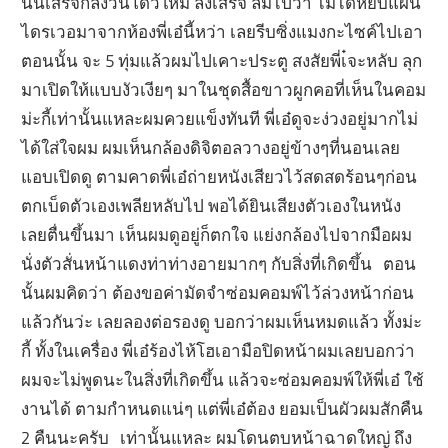
นั้นเสรจก็ลงวินโดว์ใหม่ ลงเสรจ ลืมไปว่า ไม่ได้หยิบแผ่น
ไดรเวอมาจากห้องพี่เอ๋นี้หว่า เลยรีบซิ่งแมงกะไซค์ไปเอา
ตอนนั้น จะ 5 ทุ่มแล้วผมไปเคาะประตู สงสัยพี่เ๋จะหลับ ลุก
มาเปิดให้แบบงัวเงียๆ มาในชุดสื้อขาวผูกคอที่เห็นในคอม
ม่ะกี้เท่านั้นแหละผมควยแข็งทันที พี่เอ๋ดูจะง่วงอยู่มากไม่
ได้ใส่ใจผม ผมเห็นกล้องดิจิตอลวางอยู่ข้างๆที่นอนเลย
แอบเปิดดู ตามคาดพี่เอ๋ถ่ายหนังเสียวไว้สดสดร้อนๆก่อน
ตกเบ็ดตัวเองเพลียหลับไป พอได้ยินเสียงตัวเองในหนัง
เลยตื่นขึ้นมา เห็นผมดูอยู่ก็ตกใจ แย่งกล้องไปจากมือผม
นั่งตัวสั่นหน้าแดงท่าท่างอายมากๆ กับสิ่งที่เกิดขึ้น ตอน
นั้นผมคิดว่า ต้องขอค่ามัดจำซ่อมคอมพ์ไว้ล่วงหน้าก่อน
แล้วกันว่ะ เลยลองต่อรองดู บอกว่าผมเห็นหมดแล้ว ทั้งม่ะ
กี้ ทั้งในเครื่อง พี่เอ๋ร้องไห้โฮเอามือปิดหน้าผมเลยบอกว่า
ผมจะไม่พูดนะในสิ่งที่เกิดขึ้น แล้วจะซ่อมคอมพ์ให้พี่เอ๋ ใช้
งานได้ ตามกำหนดแน่ๆ แต่พี่เอ๋ต้อง ยอมเป็นผัวผมสักคืน
2 คืนนะครับ เท่านั้นแหละ ผมโดนตบหน้าฉาดใหญ่ ถึง