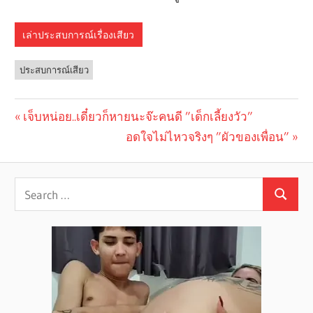
เล่าประสบการณ์เรื่องเสียว
ประสบการณ์เสียว
Previous
เจ็บหน่อย..เดี๋ยวก็หายนะจ๊ะคนดี ”เด็กเลี้ยงวัว”
Post
Post:
Next
อดใจไม่ไหวจริงๆ ”ผัวของเพื่อน”
navigation
Post: