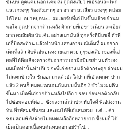
ขึ้นบน ดูดแคมนอก แคมใน ดูดติ่งเสียว พี่เอ๋ร่อนสะโพก
และเกรงๆๆ ร้องดังมากๆ อา อา อา สะเสียว แรงๆๆ หน่อย
ได้ไหม อย่าหยุดนะ….ผมเลยจับพี่เอ๋ ยืนขึ้นแล้วขยำนม
พอใจ ดูดปากจากด้านหลัง ผิวกายพี่เอ๋ขาวเนียน ละเอียด
มาก ผมสัมผัส บับเค้น อย่างเมามันส์ ทุกครั้งที่บีบขยี้ ตัวพี่
เอ๋ก็บิดสะท้าน แล้วทำหน้าแสดงอารมณ์เต็มที่ ผมอยาก
เต็มที่แล้ว จับพี่เอ๋นอนหงายเอาควย ถูๆรอ่งเสียวของพี่่เอ๋
ผลที่ได้คือเสียงครางกับอาการ เอามือบีบขยำนมตัวเอง
ผมเย็ดท่านั้นท่าเดียว จะพี่เอ๋ คราง แล้วตัวกระตุก ส่วนผม
ไม่แตกข้างใน ชักออกมาแล้วยัดใส่ปากพี่เอ๋ แตกคาปาก
แล้ว 2 คนก็ หมดแรงนอนกันแบบนั้นอีก 2 ชัวโมงผมตื่น
ขึ้นมา เย็ดพี่เอ๋จากด้านหลังไปอีก 1 รอบ ก่อนขอตัวกลับ
ไปซ่อมคอมพ์ต่อ … ซึ่งผลงานก็น่าประทับใจดี พี่เอ๋ส่งงาน
ทัน พี่รหัสผมชื่นชม และผมได้พี่เอ๋แสนสวย แต่ … ค่า
ซ่อมคอมพ์ ยังจ่ายไม่หมดเหลืออีกหลายงาด ซื้งผมก็ ได้
เย็ดเป็นดอกเบื้อทบต้นทบดอก อยู่ร่ำไป…