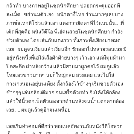
กล้าทำ บางภาพอยู่ในชุดนักศึกษา ปลอดกระดุมออกที
ละเม็ด ขยำนมตัวเอง หน้าตางี้โหย ร่านมากๆเลยบาง
ภาพก็แหกหีโชวแล้วเอา แตงกวายัดคาหีไว้แบบนั้น….ที่
เด้ดที่สุดคือ หนังวีดีโอ พี่เอ๋คนสวยในชุดนักศึกษา กำลัง
ช่วยตัวเอง โดยเล่นกับแตงกวา ทั้งภาพทั้งเสียงมาหมด
เลย ผมดูจนเงี่ยนแล้วเงียนอีก ชักออกไปหลายรอบเลย มี
อยู่หนังหนึ่งพี่เอ๋ใส่เสื่อฝ้าฝ้ายบางๆ เว้าเอว แต่มีมุมผ้ามา
ปิดสะดือ ผ่าหลังกว้าง แล้วมีสายมาผูกคอไว้ ผมดูแล้ว
โหยเอวขาวมากๆ นมก็ใหญ่กลม สวยเลย และไม่ใส่
กางเกงนอนอยุ่บนเตียง ตั้งกล้องไว้ข้างๆ เริ่มช่วยตัวเอง
ช้าๆๆๆ เล่นกล้องดีมาก จนเสร็จด้วยท่า ก้งโค้งให้กล้อง
แล้วใช้นิ้วตกเบ็ดตัวเองจากด้านหลังจนน้ำแตกคากล้อง
เลย …. ผมดูแล้วดูอีกจนเหนื่อย
เลยเริ่มทำคอมพ์ดีกว่า พอแบคอัพงานกับหนังวีดีโอพวก