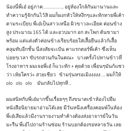
น้องนี่พี่เอ๋ อยู่ภาค…………….. อยู่ห้องใกล้กันมานานและ
ทำความรู้จักกันไว้สิ ผมก็ผงกหัวให้หงึกๆและทักทายพี่เค้า
ตามระเบียบ พี่เอ๋เป็นสาวเหนือ ผิวขาวละเอียด ค่อนข้าง
สูง ประมาณ 165 ได้ และอวบมาก อก สะโพก ต้นขามา
พร้อม แต่แต่งตัวค่อนข้างเรียบร้อยใส่เสื้อยืนแล้วก้เสื้อ
คลุมทับอีกชั้น นี่สงสัยจะเป้น คาแรกตอร์พี่เค้า ซึ่งเห็น
บ่อยๆเวลา ขับรถสวนกันในคณะ บางครั้งไปทานข้าวที่
โรงอาหาร ผมเจอพี่เอ๋ ก็แวะทัก + คุยด้วย เพื่อนๆมันก้แซว
ว่า เห้ยใครว่ะ สวยเชียว ข้ามรุ่นหรอเมิงงงงง … ผมก็ให้
olo olo olo มันกลับไปทุกที ..
ผมสนิทกับพี่เอ๋มากขึ้นเรื่อยๆๆ ถึงขนาดเข้าห้องไปยืม
หนังสือนิยายมาอ่านได้เลย มีวันหนึงเครื่องคอมพ์ในห้อง
พี่เอ๋เสียแล้วมีงานรายงานทำค้างต้องส่งอาจารย์ในวัน
มะรืน พี่เอ๋ไปถามร้านซ่อม ร้านบอกต้องรอหลายวัน เลย