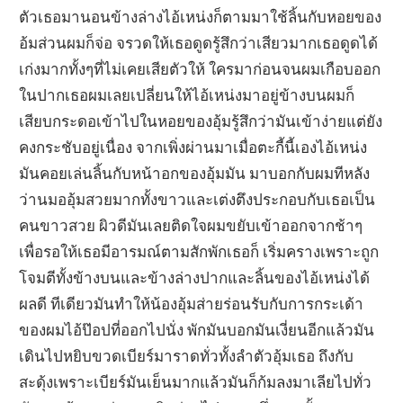
ตัวเธอมานอนข้างล่างไอ้เหน่งก็ตามมาใช้ลิ้นกับหอยของ
อ้มส่วนผมก็จ่อ จรวดให้เธอดูดรู้สึกว่าเสียวมากเธอดูดได้
เก่งมากทั้งๆที่ไม่เคยเสียตัวให้ ใครมาก่อนจนผมเกือบออก
ในปากเธอผมเลยเปลี่ยนให้ไอ้เหน่งมาอยู่ข้างบนผมก็
เสียบกระดอเข้าไปในหอยของอุ้มรู้สึกว่ามันเข้าง่ายแต่ยัง
คงกระชับอยู่เนื่อง จากเพิ่งผ่านมาเมื่อตะกี้นี้เองไอ้เหน่ง
มันคอยเล่นลิ้นกับหน้าอกของอุ้มมัน มาบอกกับผมทีหลัง
ว่านมออุ้มสวยมากทั้งขาวและเต่งตึงประกอบกับเธอเป็น
คนขาวสวย ผิวดีมันเลยติดใจผมขยับเข้าออกจากช้าๆ
เพื่อรอให้เธอมีอารมณ์ตามสักพักเธอก็ เริ่มครางเพราะถูก
โจมตีทั้งข้างบนและข้างล่างปากและลิ้นของไอ้เหน่งได้
ผลดี ทีเดียวมันทำให้น้องอุ้มส่ายร่อนรับกับการกระเด้า
ของผมไอ้ป๊อปที่ออกไปนั่ง พักมันบอกมันเงี่ยนอีกแล้วมัน
เดินไปหยิบขวดเบียร์มาราดทั่วทั้งลำตัวอุ้มเธอ ถึงกับ
สะดุ้งเพราะเบียร์มันเย็นมากแล้วมันก็ก้มลงมาเลียไปทั่ว