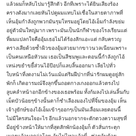
แล้วผมก็หลับไปมารู้สึกตัว อีกทีเพราะได้ยินเสียงร้อง
ครางดังมากเลยหันไปดูผมแทบไม่เชื่อในสายตาภาพที่
เห็นอุ้มกำลังถูกพวกมันรุมโทรมอยู่โดยไอ้เอ็มกำลังขย่ม
อยู่ตัวมันใหญ่มาก เพราะมันเป็นนักกีฬาของโรงเรียนแต่
ที่ผมแปลกใจคืออุ้มเธอไม่ได้ร้องสักแอะแต่ กลับครวญ
ครางเสียด้วยซ้ำผิวของอุ้มสวยมากขาวนวลเนียนเพราะ
เป็นคนเหนือหัวนม เธอเป็นสีชมพูและตอนนี้กำลังถูกไอ้
เหน่งขยำขยี้ส่วนไอ้ป๊อปก็แลบลิ้นออกมา เลียไปทั่ว
ใบหน้าที่งดงามไม่เว้นแม้แต่ริมฝีปากที่น่ารักผมดูอยู่สัก
พักก็ เกิดอารมณ์จึงลุกขึ้นถอดกางเกงออกแล้วตรงไป
ลูบคลำหน้าอกอีกข้างของเธอพร้อม ทั้งก้มลงไปเล่นลิ้นกับ
เม็ดบัวน้อยๆข้างนั้นตาก็ชำเลืองมองไปที่จิ๋มของอุ้ม เห็น
เจ้างูยักษ์ของไอ้เอ็มเข้าๆออกๆเป็นมันเลื่อมเลยตอนนี้
ไม่มีใครสนใจอะไร อีกแล้วนอกจากจะตักตวงความสุขที่
มีอยู่ข้างหน้าให้มากที่สุดสักพักน้องอุ้มก็ ตัวสั่นกระตุก
เบาๆแล้วบอกว่าโอย..อุ้มไม่ไหวแล้วพี่…ช่วยอุ้มด้วย