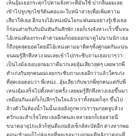
เห็นอุ้มเธอกระตุกไปตามจังหวะที่มันใช้ ปากลิ้นผมเลย
เข้าไปจูบซุกไซร้ต้นคอและใบหน้าสวยเพื่อเพิ่มความ
เสียวให้เธอ อีกแรงไอ้เหน่งมันโยกแฟนผมอย่างรู้เชิงเธอ
ก็ร่อนส่ายรับกับมันทันกันสักพัก เธอก็เร่งจังหวะเร็วขึ้นจน
ไอ้เหน่งต้องกระเด้าตามผมก็ถอยออกมาดูไม่นานนัก เธอ
ก็ถึงจุดสุดยอดโดยมีไอ้เหน่งตามมาติดๆทั้งคู่กอดกันแน่น
จนผมรู้สึกหึงหวง ผมเลยเข้าไปกระซิบถามเธอเบาๆว่า
เป็นไงมั่งเธอบอกผมว่าดีมากเลยอุ้มเสียวสุดๆ เลยพวกพี่
ทำเก่งกันทุกคนผมเลยกระซิบถามเธออีกว่าแล้วใครเก่ง
ที่สุดเธอตอบว่า พี่เหน่ง…อุ้มเสียวกับพวกพี่ทุกคนแต่กับพี่
เหน่งอุ้มเสร็จไปตั้งหลายครั้ง เลยผมรู้สึกหึงหวงเธอขึ้นมา
เหมือนกันแต่ก็เก็บลึกๆในใจแล้วเราทั้งหมดก็ลุก ขึ้นไป
ล้างตัวในห้องน้ำในนั้นเธอยังถูกพวกเรารุมกอดจูบล้วง
ควักและสำเร็จโทษ เธออีกคนละหลายยกก็เธอสวยนี่
ขนาดอายุ16แล้วก็หุ่นดีแถมยังเซ็กส์สะบัดอีก ต่างหากพอ
ตอนเช้าผมก็ไปส่งเธอที่หอเธอมาบอกผมทีหลังว่าตอนที่