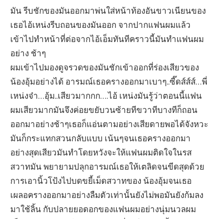
มัน รีบชักของมันออกมาพ่นใส่หน้าท้องอันขาวเนียนของ
เธอไอ้เหน่งรีบถอนของมันออก จากปากแฟนผมแล้ว
เข้าไปทำหน้าที่ต่อจากไอ้เอ็มทันทีคราวนี้มันทำแฟนผม
อย่าง ช้าๆ
ผมเข้าไปมองดูจรวดของมันชักเข้าออกที่ร่องเสียวของ
น้องอุ้มอย่างได้ อารมณ์เธอครางออกมาเบาๆ..ซี๊ดส์ส์ส์…พี่
เหน่งจ๋า…อุ้ม..เสียวมากกก….ไอ้ เหน่งมันรู้ว่าตอนนี้แฟน
ผมเสียวมากมันจึงค่อยขยับวนซ้ายทีขวาทีบางทีก็ถอน
ออกมาอย่างช้าๆเธอก็แอ่นตามอย่างเสียดายพอได้จังหวะ
มันก็กระแทกสวนกลับแบบ เน้นๆจนเธอครางออกมา
อย่างสุดเสียวมันทำโดยหวังจะให้แฟนผมติดใจในรส
สวาทมัน พยายามปลุกอารมณ์เธอให้เตลิดจนขีดสุดด้วย
การเอานิ้วโป้งไปบดขยี้เม็ดสวาทของ น้องอุ้มจนเธอ
เผลอครางออกมาอย่างลืมตัวเท่านั้นยังไม่พอมันยังก้มลง
มาใช้ลิ้น กับปลายยอดอกของแฟนผมอย่างนุ่มนวลผม