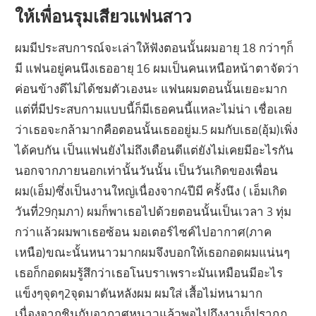
ให้เพื่อนรุมเสียวแฟนสาว
ผมมีประสบการณ์จะเล่าให้ฟังตอนนั้นผมอายุ 18 กว่าๆก็
มี แฟนอยู่คนนึงเธออายุ 16 ผมเป็นคนเหนือหน้าตาจัดว่า
ค่อนข้างดีไม่ได้ชมตัวเองนะ แฟนผมตอนนั้นเยอะมาก
แต่ที่มีประสบกามแบบนี้ก็มีเธอคนนี้แหละไม่น่า เชื่อเลย
ว่าเธอจะกล้ามากคือตอนนั้นเธออยู่ม.5 ผมกับเธอ(อุ้ม)เพิ่ง
ได้คบกัน เป็นแฟนยังไม่ถึงเดือนดีแต่ยังไม่เคยมีอะไรกัน
นอกจากภายนอกเท่านั้นวันนั้น เป็นวันเกิดของเพื่อน
ผม(เอ็ม)ซึ่งเป็นงานใหญ่เนื่องจาก4ปีมี ครั้งนึง ( เอ็มเกิด
วันที่29กุมภา) ผมก็พาเธอไปด้วยตอนนั้นเป็นเวลา 3 ทุ่ม
กว่าแล้วผมพาเธอซ้อน มอเตอร์ไซค์ไปอากาศ(ภาค
เหนือ)ขณะนั้นหนาวมากผมจึงบอกให้เธอกอดผมแน่นๆ
เธอก็กอดผมรู้สึกว่าเธอโนบราเพราะมันเหมือนมีอะไร
แข็งๆจุดๆ2จุดมาดันหลังผม ผมใส่ เสื้อไม่หนามาก
เนื่องจากชินกับอากาศหนาวแล้วพอไปถึงงานก็ปรากฏ