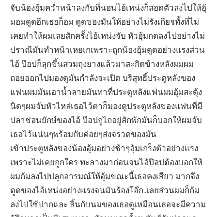
จับน้องอุ้มคว่ำหน้าลงกับที่นอนไอ้เหน่งก็สอดตัวลงไปให้อุ้
มอมดูดอีกเธอก็อม ดูดของมันให้อย่างไม่รังเกียจทั้งที่ไม่
เคยทำให้ผมเลยสักครั้งไอ้เหน่งจับ หัวอุ้มกดลงไปอย่างไม่
ปราณีมันทำหน้าเหยเกเพราะถูกน้องอุ้มดูดอย่างแรงส่วน
ไอ้ ป๊อปก็ลุกขึ้นสวมถุงยางแล้วมาสะกิดข้างหลังผมผม
ถอยออกไปมองดูมันกำลังจะเปิด บริสุทธิ์ประตูหลังของ
แฟนผมมันเอาน้ำลายมันทาที่ประตูหลังแฟนผมอุ้มสะดุ้ง
นิดๆผมจับหัวไหล่เธอไว้ตาก็มองดูประตูหลังของแฟนที่มี
ปลาช่อนยักษ์ของไอ้ ป๊อปถูไถอยู่สักพักมันก็บอกให้ผมจับ
เธอไว้แน่นๆพร้อมกับค่อยๆส่งจรวดของมัน
เข้าประตูหลังของน้องอุ้มอย่างช้าๆอุ้มเกร็งตัวอย่างแรง
เพราะไม่เคยถูกใคร ทะลวงมาก่อนจนไอ้ป๊อปต้องบอกให้
ผมก้มลงไปปลุกอารมณ์ให้อุ้มขณะนี้เธอคงเสียว มากจึง
ดูดของไอ้เหน่งอย่างแรงจนมันร้องโอ๊ก..เลยส่วนผมก็ก้ม
ลงไปใช้ปากและ ลิ้นกับนมของเธอดูเหมือนเธอจะมีความ