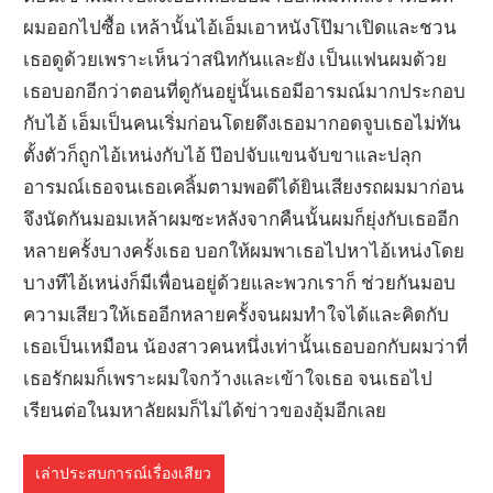
ผมออกไปซื้อ เหล้านั้นไอ้เอ็มเอาหนังโป๊มาเปิดและชวน
เธอดูด้วยเพราะเห็นว่าสนิทกันและยัง เป็นแฟนผมด้วย
เธอบอกอีกว่าตอนที่ดูกันอยู่นั้นเธอมีอารมณ์มากประกอบ
กับไอ้ เอ็มเป็นคนเริ่มก่อนโดยดึงเธอมากอดจูบเธอไม่ทัน
ตั้งตัวก็ถูกไอ้เหน่งกับไอ้ ป๊อปจับแขนจับขาและปลุก
อารมณ์เธอจนเธอเคลิ้มตามพอดีได้ยินเสียงรถผมมาก่อน
จึงนัดกันมอมเหล้าผมซะหลังจากคืนนั้นผมก็ยุ่งกับเธออีก
หลายครั้งบางครั้งเธอ บอกให้ผมพาเธอไปหาไอ้เหน่งโดย
บางทีไอ้เหน่งก็มีเพื่อนอยู่ด้วยและพวกเราก็ ช่วยกันมอบ
ความเสียวให้เธออีกหลายครั้งจนผมทำใจได้และคิดกับ
เธอเป็นเหมือน น้องสาวคนหนึ่งเท่านั้นเธอบอกกับผมว่าที่
เธอรักผมก็เพราะผมใจกว้างและเข้าใจเธอ จนเธอไป
เรียนต่อในมหาลัยผมก็ไม่ได้ข่าวของอุ้มอีกเลย
เล่าประสบการณ์เรื่องเสียว