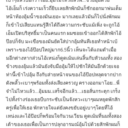
ไอ้เอ็มก็ เร่งความเร็วถี่ยิบเลยสักพักมันก็ชักออกมาพ่นเต็ม
หน้าท้องอุ้มน้ำของมันเยอะ มากเลยแล้วมันก็ไปนั่งพักผม
ก็เข้าไปเสียบแทนรู้สึกได้ถึงความกระชับแม้เพิ่ง จะถูกไอ้
เอ็มเปิดบริสุทธิ์มาเป็นคนแรก ผมซอยเข้าออกได้สักพักไอ้
ป๊อปก็จับ มะเขือของมันยัดใส่ปากอุ้มทันทีเธอทำหน้าเบ้
เพราะของไอ้ป๊อปใหญ่มาก6.5นิ้ว เห็นจะได้แถมดำเมื่อ
มอีกต่างหากส่วนไอ้เหน่งก็ดูดเม้มเล่นลิ้นกับหัวนมทั้ง สอง
ข้างของอุ้มแล้วมันยังจับมืออุ้มให้ไปชักให้มันอีกด้วยเจอ
ท่านี้เข้าไปอุ้ม ถึงกับส่ายหน้าจนของไอ้ป๊อปหลุดจากปาก
ดังพลั๊วะเบาๆพร้อมทั้งส่งเสียงครวญ ครางออกมาโอย…พี่
จ๋าไม่ไหวแล้ว…อุ้มมม..เสร็จอีกแล้ว….เธอสั่นกระตุก เกร็ง
ไปทั้งร่างร่องเธอบีบกระชับเป็นจังหวะเบาๆผมหยุดพักสัก
ครู่เพื่อให้เธอ พักหายใจแต่ยังคงขยับอยู่เบาๆโดยที่ไอ้
เหน่งและไอ้ป๊อปก็พร้อมใจกันวนเวียน ดูดเม้มที่นมทั้งสอง
เต้าของเธอเพื่อเป็นการปลุกอารมณ์อุ้มไปด้วยสักพักผมก็