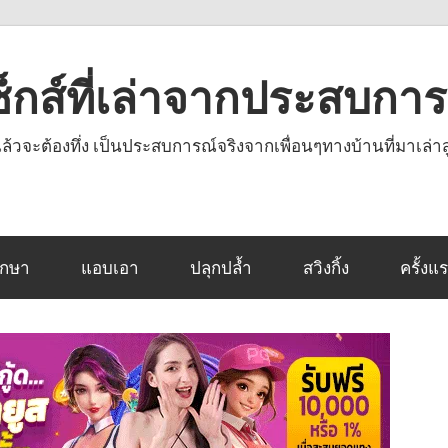
งเซ็กส์ที่เล่าจากประสบกา
านแล้วจะต้องทึ่ง เป็นประสบการณ์จริงจากเพื่อนๆทางบ้านที่มาเล่าส
ึกษา
แอบเอา
ปลุกปล้ำ
สวิงกิ้ง
ครั้งแ