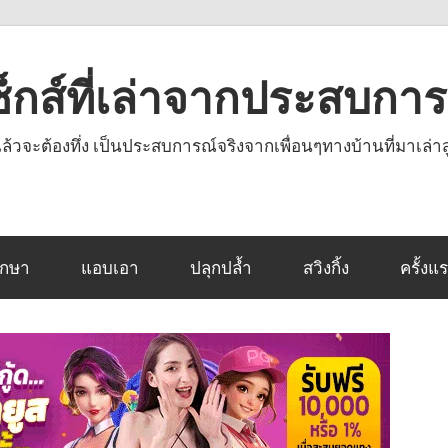
งเซ็กส์ที่เล่าจากประสบกา
านแล้วจะต้องทึ่ง เป็นประสบการณ์จริงจากเพื่อนๆทางบ้านที่มาเล่าส
ึกษา
แอบเอา
ปลุกปล้ำ
สวิงกิ้ง
ครั้งแ