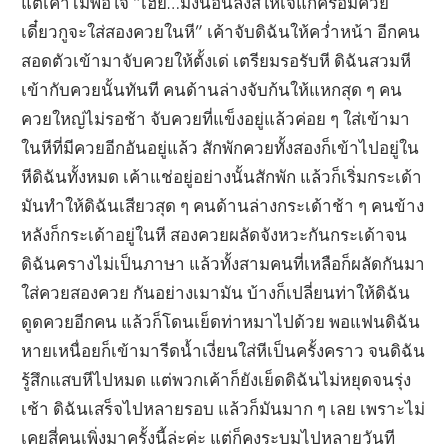
แต่เค้าไม่พอใจ “เฮ้ย…มึงนอนลงสิให้เจ๊แกคร่อมควย
เดี๋ยวกูจะใส่สองควยในหี” เค้าจับดิฉันให้คว่ำหน้า อีกคน
สอดตัวเข้ามาจับควยให้ตั้งเด่ เตรียมรอรับหี ดิฉันสวมหี
เข้ากับควยนั้นทันที คนด้านล่างจับก้นให้แหกสุด ๆ คน
ควยใหญ่ไม่รอช้า จับควยที่แข็งอยู่แล้วค่อย ๆ ใส่เข้ามา
ในหีที่มีควยอีกอันอยู่แล้ว สักพักควยทั้งสองก็เข้าไปอยู่ใน
หีดิฉันทั้งหมด เค้าแช่อยู่อย่างนั้นสักพัก แล้วก็เริ่มกระเด้า
มันทำให้ดิฉันเสียวสุด ๆ คนด้านล่างกระเด้าช้า ๆ คนข้าง
หลังก็กระเด้าอยู่ในหี สองควยผลัดจังหวะกันกระเด้าจน
ดิฉันครางไม่เป็นภาษา แล้วทั้งสามคนที่เหลือก็ผลัดกันมา
ใส่ควยสองควย กันอย่างเมามัน บ้างก็เปลี่ยนท่าให้ดิฉัน
ดูดควยอีกคน แล้วก็โดนเย็ดท่าหมาไปด้วย พอแฟนดิฉัน
หายเหนื่อยก็เข้ามารีดน้ำเงี่ยนใส่หีเป็นครั้งคราว จนดิฉัน
รู้สึกแสบหีไปหมด แต่พวกเค้าก็ยังเย็ดดิฉันไม่หยุดจนรุ่ง
เช้า ดิฉันเสร็จไปหลายรอบ แล้วก็มันมาก ๆ เลย เพราะไม่
เคยสี่คนเพิ่งมาครั้งนี้ล่ะค่ะ แต่ก็คงระบมไปหลายวันที