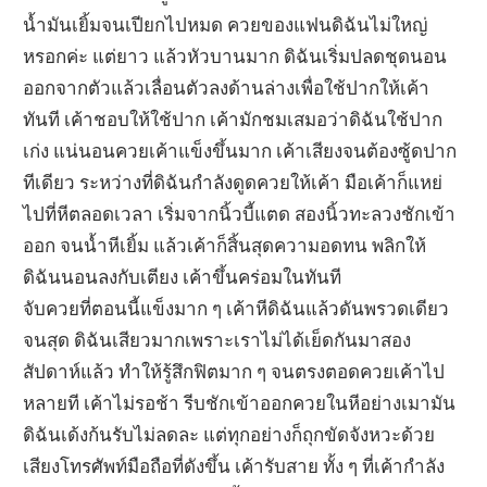
น้ำมันเยิ้มจนเปียกไปหมด ควยของแฟนดิฉันไม่ใหญ่
หรอกค่ะ แต่ยาว แล้วหัวบานมาก ดิฉันเริ่มปลดชุดนอน
ออกจากตัวแล้วเลื่อนตัวลงด้านล่างเพื่อใช้ปากให้เค้า
ทันที เค้าชอบให้ใช้ปาก เค้ามักชมเสมอว่าดิฉันใช้ปาก
เก่ง แน่นอนควยเค้าแข็งขึ้นมาก เค้าเสียงจนต้องซู้ดปาก
ทีเดียว ระหว่างที่ดิฉันกำลังดูดควยให้เค้า มือเค้าก็แหย่
ไปที่หีตลอดเวลา เริ่มจากนิ้วบี้แตด สองนิ้วทะลวงชักเข้า
ออก จนน้ำหีเยิ้ม แล้วเค้าก็สิ้นสุดความอดทน พลิกให้
ดิฉันนอนลงกับเตียง เค้าขึ้นคร่อมในทันที
จับควยที่ตอนนี้แข็งมาก ๆ เค้าหีดิฉันแล้วดันพรวดเดียว
จนสุด ดิฉันเสียวมากเพราะเราไม่ได้เย็ดกันมาสอง
สัปดาห์แล้ว ทำให้รู้สึกฟิตมาก ๆ จนตรงตอดควยเค้าไป
หลายที เค้าไม่รอช้า รีบชักเข้าออกควยในหีอย่างเมามัน
ดิฉันเด้งก้นรับไม่ลดละ แต่ทุกอย่างก็ถุกขัดจังหวะด้วย
เสียงโทรศัพท์มือถือที่ดังขึ้น เค้ารับสาย ทั้ง ๆ ที่เค้ากำลัง