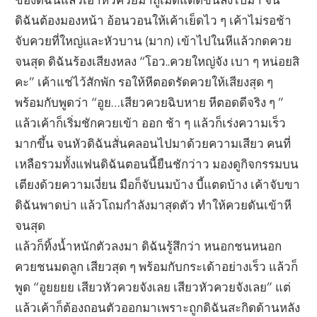
ดิฉันต้องมองหน้า อ้อนวอนให้เค้าเย็ดไว ๆ เค้าไม่รอช้า
จับควยที่ใหญ่และหัวบาน (มาก) เข้าไปในหีแล้วกดควย
จนสุด ดิฉันร้องเสียงหลง “โอว..ควยใหญ่จัง เบา ๆ หน่อยสิ
คะ” เค้าแช่ไว้สักพัก รอให้หีตอดรัดควยให้เสียงสุด ๆ
พร้อมกับพูดว่า “อูย…เสียวควยฉิบหาย หีตอดดีจริง ๆ ”
แล้วเค้าก็เริ่มชักควยเข้า ออก ช้า ๆ แล้วก็เร่งความเร็ว
มากขึ้น จนหัวดิฉันสั่นคลอนไปมาด้วยความเสียว คนที่
เหลือรวมทั้งแฟนดิฉันตอนนี้ยืนชักว่าว มองดูกิจกรรมบน
เตียงด้วยความเงี่ยน มือก็จับนมบ้าง บี้แตดบ้าง เค้าจับขา
ดิฉันพาดบ่า แล้วโถมกำลังมาสุดตัว ทำให้ควยดันเข้าหี
จนสุด
แล้วก็ทิ้งน้ำหนักตัวลงมา ดิฉันรู้สึกว่า หนอกชนหนอก
ควยชนมดลูก เสียวสุด ๆ พร้อมกับกระเด้าอย่างเร็ว แล้วก็
พูด “อูยยยย เสียวหัวควยจังเลย เสียวหัวควยจังเลย” แต่
แล้วเค้าก็ต้องถอนตัวออกมาเพราะถูกดิฉันสะกิดด้านหลัง