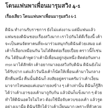
โดนแฟนพาเพื่อนมารุมสวิง 4-1
เรื่องเสียว โดนแฟนพาเพื่อนมารุมสวิง 4-1
ดิฉัน ทำงานรับราชการ ยังไม่แต่งงาน แต่มีแฟนแล้ว
แฟนของดิฉันชอบเรื่องสวิงมาก เราไปกันได้ดีเรื่องนี้ เค้า
จะเป็นคนจัดหาคนที่จะมาร่วมสนุกกับดิฉันด้วยเสมอ แต่
เค้าก็เลือกเหมือนกัน ไม่ได้ติดต่อเรื่อยเปื่อย คราวนี้ก็เช่น
กัน ได้ยินเค้าพูดว่าเค้ามีเพื่อนอยู่กลุ่มหนึ่ง ติดต่อกันทาง
msn มาได้สักพัก เค้าอยากมาลองสวิงกับดิฉัน ดิฉันยังไม่
ได้รับปาก แต่แล้ววันนึงเค้าก็นัดให้เพื่อนเค้ามาในกลาง
ดึกคืนหนึ่ง คืนนั้นดิฉันก็ สงสัยอยู่ครามครัมว่าเค้าเงี่ยน
มาจากไหนพอแค่เอนกายลงข้าง ๆ เค้าเท่านั้น ดิฉันก็รู้สึก
ได้ว่าเค้าเอาของเค้ามาถูกับก้น แล้วมันก็แข็งมาก ๆ ด้วย
ทำให้ดิฉันอดใจไม่ไหว ต้องใช้มือจับควบของเค้า แล้วรูด
อย่างเบามือ ดิฉันรู้สึกได้ว่าเค้าเงี่ยนมาก เพราะที่หัวควย