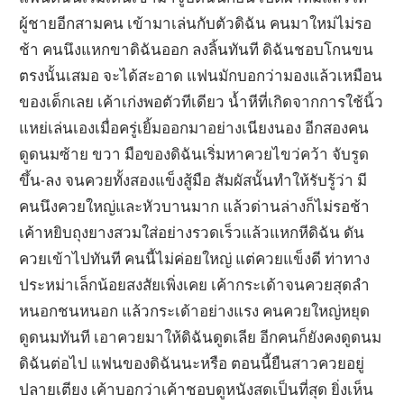
ผู้ชายอีกสามคน เข้ามาเล่นกับตัวดิฉัน คนมาใหม่ไม่รอ
ช้า คนนึงแหกขาดิฉันออก ลงลิ้นทันที ดิฉันชอบโกนขน
ตรงนั้นเสมอ จะได้สะอาด แฟนมักบอกว่ามองแล้วเหมือน
ของเด็กเลย เค้าเก่งพอตัวทีเดียว น้ำหีที่เกิดจากการใช้นิ้ว
แหย่เล่นเองเมื่อครู่เยิ้มออกมาอย่างเนียงนอง อีกสองคน
ดูดนมซ้าย ขวา มือของดิฉันเริ่มหาควยไขว่คว้า จับรูด
ขึ้น-ลง จนควยทั้งสองแข็งสู้มือ สัมผัสนั้นทำให้รับรู้ว่า มี
คนนึงควยใหญ่และหัวบานมาก แล้วด่านล่างก็ไม่รอช้า
เค้าหยิบถุงยางสวมใส่อย่างรวดเร็วแล้วแหกหีดิฉัน ดัน
ควยเข้าไปทันที คนนี้ไม่ค่อยใหญ่ แต่ควยแข็งดี ท่าทาง
ประหม่าเล็กน้อยสงสัยเพิ่งเคย เค้ากระเด้าจนควยสุดลำ
หนอกชนหนอก แล้วกระเด้าอย่างแรง คนควยใหญ่หยุด
ดูดนมทันที เอาควยมาให้ดิฉันดูดเลีย อีกคนก็ยังคงดูดนม
ดิฉันต่อไป แฟนของดิฉันนะหรือ ตอนนี้ยืนสาวควยอยู่
ปลายเตียง เค้าบอกว่าเค้าชอบดูหนังสดเป็นที่สุด ยิ่งเห็น