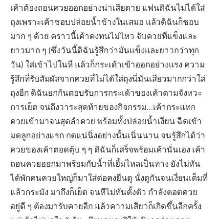
เค้าต้องถอนควยออกอย่างน่าเสียดาย แฟนดิฉันไม่ได้ใส่
ถุงเพราะเค้าชอบปล่อยน้ำข้างในเสมอ แล้วดิฉันก็ชอบ
มาก ๆ ด้วย คราวนี้เค้าคงทนไม่ไหว จับควยที่แข็งและ
ยาวมาก ๆ (ซึ่งวันนี้ดิฉันรู้สึกว่ามันแข็งและยาวกว่าทุก
วัน) ใส่เข้าไปในหี แล้วก็กระเด้าเข้าออกอย่างแรง ความ
รู้สึกที่รับสัมผัสจากควยที่ไม่ได้ใส่ถุงนี่มันเสียวมากกว่าใส่
ถุงอีก ดิฉันยกก้นตอบรับการกระเด้าของเค้าตามจังหวะ
การเย็ด จนถึงวาระสุดท้ายของกิจกรรม…เค้ากระแทก
ควยเข้ามาจนสุดลำควย พร้อมทั้งปล่อยน้ำเงี่ยน ฉีดเข้า
มดลูกอย่างแรก กดแน่นิ่งอย่างนั้นเนิ่นนาน จนรู้สึกได้ว่า
ควยของเค้าตอดตุ้บ ๆ ๆ ดิฉันก็เสร็จพร้อมเค้านั่นเอง เค้า
ถอนควยออกมาพร้อมกับน้ำที่เยิ้มไหลเป็นทาง ยังไม่ทัน
ได้พักคนควยใหญ่ก็มาใส่ต่อคงยืนดู นั่งดูกันจนเงี่ยนเต็มที่
แล้วกระมัง มาถึงก็เย็ด จนหีไม่ทันตั้งตัว กำลังตอดควย
อยู่ดี ๆ ต้องมารับควยอีก แล้วความเสียวก็เกิดขึ้นอีกครั้ง