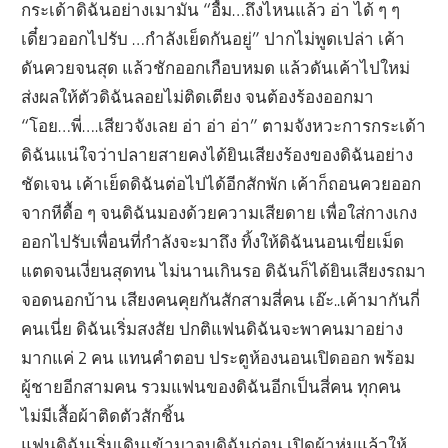
กระเด้าดิฉันอย่างเมามัน “อื้ม…ถึงไหนแล้ว อ่า ได้ ๆ ๆ
เดี๋ยวออกไปรับ …กำลังเย็ดกันอยู่” ปากไม่พูดเปล่า เค้า
ดันควยจนสุด แล้วชักออกเกือบหมด แล้วดันเค้าไปใหม่
ส่งผลให้ตัวดิฉันลอยไม่ติดเตียง จนต้องร้องออกมา
“โอย…พี่….เสียวจังเลย อ่า อ่า อ่า” ตามจังหวะการกระเด้า
ดิฉันแน่ใจว่าปลายสายคงได้ยินเสียงร้องของดิฉันอย่าง
ชัดเจน เค้าเย็ดดิฉันต่อไปได้อีกสักพัก เค้าก็ถอนควยออก
จากหีดื้อ ๆ จนดิฉันมองด้วยความเสียดาย เพื่อใส่กางเกง
ออกไปรับเพื่อนที่กำลังจะมาถึง ทิ้งให้ดิฉันนอนเขี่ยเม็ด
แตดจนเงี่ยนสุดทน ไม่นานเกินรอ ดิฉันก็ได้ยินเสียงรถมา
จอดนอกบ้าน เสียงคนคุยกันสักสามสี่คน เอ๊ะ..เค้ามากันกี่
คนเนี่ย ดิฉันเริ่มสงสัย ปกติแฟนดิฉันจะพาคนมาอย่าง
มากแค่ 2 คน แทนคำตอบ ประตูห้องนอนเปิดออก พร้อม
ผู้ชายอีกสามคน รวมแฟนของดิฉันอีกเป็นสี่คน ทุกคน
ไม่มีเสื้อผ้าติดตัวสักชิ้น
แฟนดิฉันเริ่มเดินเข้ามาจูบดิฉันก่อน เปิดผ้าห่มแล้วให้