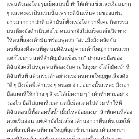
แฟนตัวเองโดยรุมเย็ดแบบนี้ ทำให้เค้าแข็งและเงี่ยนมาก
ๆ และคงจะเป็นแบบนั้นเพราะดิฉันเห็นควยของแฟน
ยาวมากกว่าปกติ แล้วมันก็ตั้งแข่งโด่กว่าที่เคย กิจกรรม
บนเตียงยังดำเนินต่อไป คนแรกยังไม่เสร็จแต่ก็เปิดทาง
ให้คนทีี่สองเค้ามัน พร้อมพูดว่า “อ่ะ ..มึงมั่ง ผลัดกัน”
คนที่สองคือคนที่ดูดนมดิฉันอยู่ ควยเค้าใหญ่กว่าคนแรก
แต่ก็ไม่ยาว แต่ที่สำคัญมันแข็งมาก” ปากและมือของ
ดิฉันยังคงไม่หยุด คนที่สองจับควยใส่ถุงยางได้ก็ยัดเข้าหี
ดิฉันทันที แล้วกระเด้าอย่างแรง คนควยใหญ่พูดเสียงดัง
“ดี ๆ มึงเย็ดพี่เค้าแรง ๆ หน่อย อ่า…อย่างนั้นแหละ มึงเอา
มือแหกหีให้กว้าง ๆ สิ จะได้เย็ดง่าย ๆ ” เค้าทำตามอย่าง
ว่องไว มือไม่แหกหีเปล่าแต่บี้เม็ดแตดไปด้วย ทำให้หี
ดิฉันตอนนี้ทั้งตอดทั้งน้ำเยิ้มไหลย้อยลงมา สักพักคนที่สอง
ควยเริ่มอ่อน แต่เค้ายังไม่เสร็จ เค้าบอกว่าตื่นเต้น เลยให้
คนที่สามคือคนที่ควยใหญ่ที่สุดเข้ามาก่อน เค้าแหกขา
ของดิฉันแล้วเอาหัวควยมาถูเม็ดแตดขึ้นลงไปมา จน