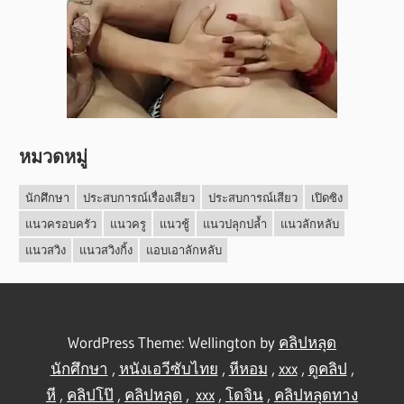
หมวดหมู่
นักศึกษา
ประสบการณ์เรื่องเสียว
ประสบการณ์เสียว
เปิดซิง
แนวครอบครัว
แนวครู
แนวชู้
แนวปลุกปล้ำ
แนวลักหลับ
แนวสวิง
แนวสวิงกิ้ง
แอบเอาลักหลับ
WordPress Theme: Wellington by
คลิปหลุด
นักศึกษา
,
หนังเอวีซับไทย
,
หีหอม
,
xxx
,
ดูคลิป
,
หี
,
คลิปโป๊
,
คลิปหลุด
,
xxx
,
โดจิน
,
คลิปหลุดทาง