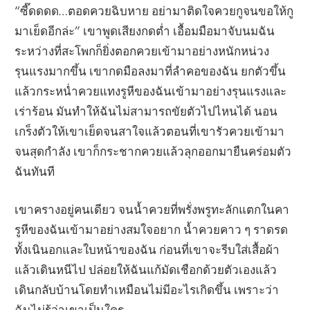
“ซี๊ดดดด…ตอดควยฉิบหาย อย่ามาติดใจควยกูจนขอให้กู
มาเย็ดอีกล่ะ” เขาพูดเสียงกดต่ำ เอื้อมมือมาจับนมฉัน
ระหว่างที่สะโพกก็ยิ่งตอกควยเข้ามาอย่างหนักหน่วง
รุนแรงมากขึ้น เขากดมือลงมาที่ลำคอของฉัน ยกตัวขึ้น
แล้วกระหน่ำควยแทงรูหีของฉันเข้ามาอย่างรุนแรงและ
เร่าร้อน มันทำให้ฉันไม่สามารถขัยตัวไปไหนได้ นอน
เกร็งตัวให้เขาเย็ดจนสาใจแล้วตอนที่เขารัวควยเข้ามา
จนสุดกำลัง เขาก็กระชากควยแล้วลุกออกมายืนคร่อมตัว
ฉันทันที
เขาครางอยู่คนเดียว จนน้ำควยที่พรั่งพรูทะลักแตกในคา
รูหีของฉันเข้ามาอย่างสมใจอยาก น้ำควยคาว ๆ ราดรด
ทั้งเนินอกและใบหน้าของฉัน ก่อนที่เขาจะรีบใส่เสื้อผ้า
แล้วเดินหนีไป ปล่อยให้ฉันแก้มัดเชือกด้วยตัวเองแล้ว
เดินกลับบ้านโดยทำเหมือนไม่มีอะไรเกิดขึ้น เพราะว่า
ฉันไม่รู้ว่าเขาเป็นใคร