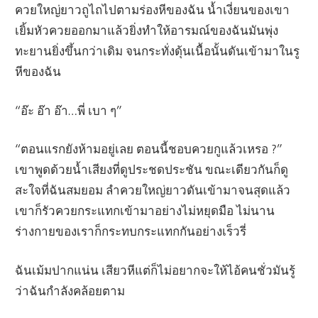
ควยใหญ่ยาวถูไถไปตามร่องหีของฉัน น้ำเงี่ยนของเขา
เยิ้มหัวควยออกมาแล้วยิ่งทำให้อารมณ์ของฉันมันพุ่ง
ทะยานยิ่งขึ้นกว่าเดิม จนกระทั่งดุ้นเนื้อนั้นดันเข้ามาในรู
หีของฉัน
“อ๊ะ อ๊า อ๊า…พี่ เบา ๆ”
“ตอนแรกยังห้ามอยู่เลย ตอนนี้ชอบควยกูแล้วเหรอ ?”
เขาพูดด้วยน้ำเสียงที่ดูประชดประชัน ขณะเดียวกันก็ดู
สะใจที่ฉันสมยอม ลำควยใหญ่ยาวดันเข้ามาจนสุดแล้ว
เขาก็รัวควยกระแทกเข้ามาอย่างไม่หยุดมือ ไม่นาน
ร่างกายของเราก็กระทบกระแทกกันอย่างเร็วรี่
ฉันเม้มปากแน่น เสียวหีแต่ก็ไม่อยากจะให้ไอ้คนชั่วมันรู้
ว่าฉันกำลังคล้อยตาม