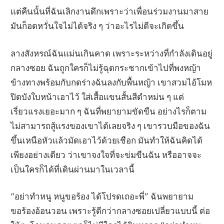
แต่คืนนั้นที่ฉันเลิกงานดึกเพราะว่าเพื่อนร่วมงานมาสาย
มันก็อดหวั่นใจไม่ได้จริง ๆ ว่าอะไรไม่ดีจะเกิดขึ้น
ลางสังหรณ์ฉันแม่นเกินคาด เพราะระหว่างที่กำลังเดินอยู่
กลางซอย ฉันถูกใครก็ไม่รู้ฉุดกระชากเข้าไปที่พงหญ้า
ข้างทางพร้อมกับกดร่างฉันลงกับพื้นหญ้า เขาสวมไอ้โมห
ปิดบังใบหน้าเอาไว้ ใส่เสื้อแขนสั้นสีดำหม่น ๆ แต่
เรี่ยวแรงเยอะมาก ๆ ฉันที่พยายามขัดขืน อย่างไรก็ตาม
ไม่สามารถสู้แรงของเขาได้เลยจริง ๆ เขารวบมือของฉัน
ขึ้นเหนือหัวแล้วมัดเอาไว้ด้วยเชือก มันทำให้ฉันคิดได้
เพียงอย่างเดียว ว่าเขาจงใจที่จะข่มขืนฉัน หรืออาจจะ
เป็นใครก็ได้ที่เดินผ่านมาในเวลานี้
“อย่าทำหนู หนูขอร้อง ได้โปรดเถอะพี่” ฉันพยายาม
ขอร้องอ้อนวอน เพราะรู้ดีกว่ากลางซอยเปลี่ยวแบบนี้ ต่อ