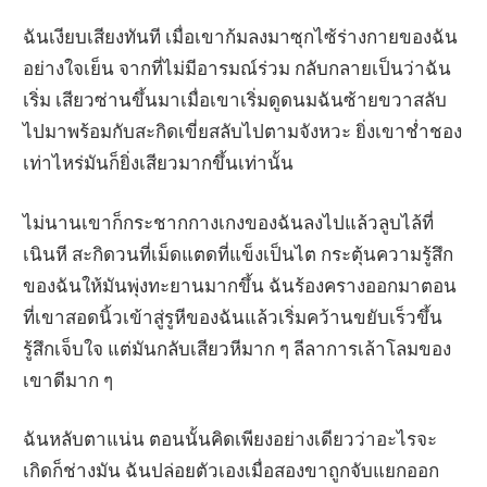
ฉันเงียบเสียงทันที เมื่อเขาก้มลงมาซุกไซ้ร่างกายของฉัน
อย่างใจเย็น จากที่ไม่มีอารมณ์ร่วม กลับกลายเป็นว่าฉัน
เริ่ม เสียวซ่านขึ้นมาเมื่อเขาเริ่มดูดนมฉันซ้ายขวาสลับ
ไปมาพร้อมกับสะกิดเขี่ยสลับไปตามจังหวะ ยิ่งเขาช่ำชอง
เท่าไหร่มันก็ยิ่งเสียวมากขึ้นเท่านั้น
ไม่นานเขาก็กระชากกางเกงของฉันลงไปแล้วลูบไล้ที่
เนินหี สะกิดวนที่เม็ดแตดที่แข็งเป็นไต กระตุ้นความรู้สึก
ของฉันให้มันพุ่งทะยานมากขึ้น ฉันร้องครางออกมาตอน
ที่เขาสอดนิ้วเข้าสู่รูหีของฉันแล้วเริ่มคว้านขยับเร็วขึ้น
รู้สึกเจ็บใจ แต่มันกลับเสียวหีมาก ๆ ลีลาการเล้าโลมของ
เขาดีมาก ๆ
ฉันหลับตาแน่น ตอนนั้นคิดเพียงอย่างเดียวว่าอะไรจะ
เกิดก็ช่างมัน ฉันปล่อยตัวเองเมื่อสองขาถูกจับแยกออก