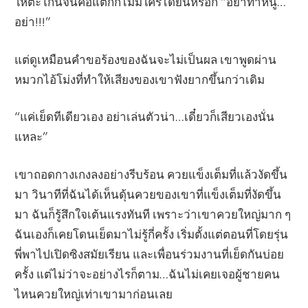
ให้ตะโกนจนคอแตกก็ไม่มีใครได้ยินหรอก “อย่าทำหนู…
อย่า!!!”
แต่ดูเหมือนคำขอร้องของฉันจะไม่เป็นผล เขาพูดผ่าน
หมวกไอ้โม่งที่ทำให้เสียงของเขาฟังยากขึ้นกว่าเดิม
“แค่เย็ดทีเดียวเอง อย่าเล่นตัวน่า…เดี๋ยวก็เสียวเองนั่น
แหละ”
เขาถอดกางเกงลงอย่างรีบร้อน ควยแข็งเต็มที่แล้วงัดขึ้น
มา วินาทีที่ฉันได้เห็นดุ้นควยของเขาที่แข็งเต็มที่งัดขึ้น
มา ฉันก็รู้สึกใจเต้นแรงทันที เพราะว่าเขาควยใหญ่มาก ๆ
ฉันเองก็เคยโดนเย็ดมาไม่รู้กี่ครั้ง เริ่มตั้งแต่ตอนที่โดยรุ่น
พี่พาไปเปิดซิงสมัยเรียน และเพื่อนร่วมงานที่เย็ดกันบ่อย
ครั้ง แต่ไม่ว่าจะอย่างไรก็ตาม…ฉันไม่เคยเจอผู้ชายคน
ไหนควยใหญ่เท่าเขามาก่อนเลย