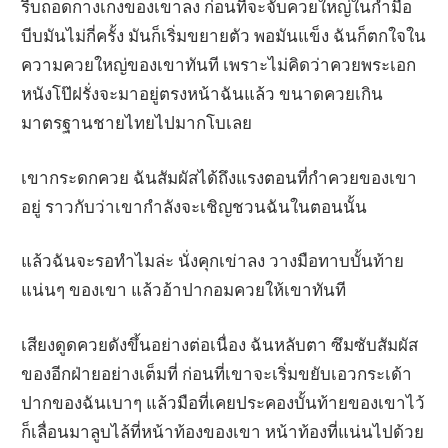
รีบถอดกางเกงของเขาลง ก่อนที่จะจับควยใหญ่ในกำมือ
บีบมันไม่กี่ครั้ง มันก็เริ่มขยายตัว พอมันแข็ง ฉันก็ตกใจใน
ความควยใหญ่ของเขาทันที เพราะไม่คิดว่าควยพระเอก
หนังโป๊ฝรั่งจะมาอยู่ตรงหน้าฉันแล้ว ขนาดควยเกิน
มาตรฐานชายไทยไปมากโบเลย
เขากระดกควย ฉันสัมผัสได้ถึงแรงตอนที่กำควยของเขา
อยู่ ราวกับว่าเขากำลังจะเชิญชวนฉันในตอนนั้น
แล้วฉันจะรอทำไมล่ะ นั่งคุกเข่าลง วางมือทาบบั้นท้าย
แน่นๆ ของเขา แล้วอ้าปากอมควยให้เขาทันที
เสียงดูดควยดังขึ้นอย่างต่อเนื่อง ฉันหลับตา ซึมซับสัมผัส
ของอีกฝ่ายอย่างเต็มที่ ก่อนที่เขาจะเริ่มขยับเอวกระเด้า
ปากของฉันเบาๆ แล้วมือที่เคยประคองบั้นท้ายของเขาไว้
ก็เลื่อนมาลูบไล้ที่หน้าท้องของเขา หน้าท้องที่แน่นไปด้วย