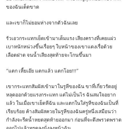
ของฉันเด็ดขาด
และเขาก็ไม่ยอมห่างจากตัวฉันเลย
รัวเอวกระแทกเย็ดเข้ามาเต็มแรง เสียงครางที่เคยแผ่ว
เบาหนักหน่วงขึ้นเรื่อยๆ ใบหน้าของเขาแดงเรื่อด้วย
เลือดฝาด จนน้ำเสียงสุดท้ายจะโกนขึ้นมา
“แตก เหี้ยเอ๊ย แตกแล้ว แตกโอย!!!”
เขากระแทกสัมผัสเข้ามาในรูหีของฉัน ขาที่เกี่ยวรัดอยู่
หลุดออกด้วยแรงกระแทก แต่ไม่เป็นไร ฉันสมใจอยาก
แล้ว ในเมื่อเขาเย็ดหีฉัน และแตกในใส่รูหีของฉันเป็นที่
เรียบร้อย ค้างสัมผัสควยในรูหีของฉันครู่หนึ่งเสมือนว่า
กำลังจะรีดน้ำหยดสุดท้ายออกมา ก่อนที่จะดึงพรวดพราด
ออกไปแล้วทรุดลงนั่งลงหน้าฉัน