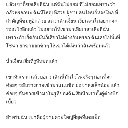
แล้วเขาก็ขอเลียหีฉัน แต่ฉันไม่ยอม ที่ไม่ยอมเพราะว่า
กลัวหรอกนะ ฉันหีใหญ่ หีสวย ผู้ชายคนไหนก็หลงใหล ที่
สำคัญหีชมพูอีกด้วย แต่ว่าฉันเงี่ยน เงี่ยนจนไม่อยากจะ
รออะไรอีกแล้ว ไม่อยากให้เขามาเสียเวลาเลียหีฉัน
เพราะถ้าเย็ดกันมันก็เสียวไม่ต่างกันหรอก ฉันเลยไปนั่งที่
โซฟา ยกขาออกช้าๆ ให้เขาได้เห็นว่าฉันพร้อมแล้ว
น้ำเงี่ยนเยิ้มที่รูหีหมดแล้ว
เขาหัวเราะ แล้วบอกว่าฉันนี่มันไวไฟจริงๆ ก่อนที่จะ
ค่อยๆ ขยับร่างกายเข้ามาแนบชิด ย่อขาลงเล็กน้อย แล้ว
ค่อยๆ ดันควยเข้ามาในรูหีของฉัน สีหน้าเราทั้งคู่ต่างบิด
เบี้ยว
สำหรับฉัน เขาคือผู้ชายควยใหญ่ที่สุดที่เคยเย็ด