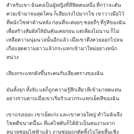
สำหรับเขา ฉันคงเป็นผู้หญิงที่หีฟิตคนหนึ่ง ที่กว่าจะดัน
ควยเข้ามาจนสุดโคน ก็เสียแรงไปมากโข เขาวางมือไว้
ที่พนักโซฟาด้านหลัง ก่อนที่จะค่อยๆ ซอยถี่ๆ ที่รูหีของฉัน
เพื่อสร้างสัมผัสให้มันคุ้นเคยก่อน แต่เพียงไม่นาน ก็ไม่
เหลือความนุ่มนวลนั้นอีกแล้ว เมื่อเขาดึงควยออกไปจน
เกือบสุดความยาวแล้วกระแทกเข้ามาใหม่อย่างหนัก
หน่วง
เสียงกระแทกดังขึ้นระคนกับเสียงครางของฉัน
มันทั้งจุก ทั้งจับ แต่ก็ถูกความรู้สึกเสียวหีเข้ามาทดแทน
อย่างราบคาบเมื่อเขาเริ่มรัวเอวกระแทกเย็ดหีของฉัน
เขาแรงเยอะ เขาเย็ดเก่ง และเขาควยใหญ่ ทำไมฉันจึง
โชคดีขนาดนี้นะ ที่แค่ไฟดับก็ได้ผัวเป็นคนงานจาก
หน่วยซ่อมไฟฟ้าแล้ว งานซ่อมถูกตัดทิ้งไปโดยสิ้นเชิง