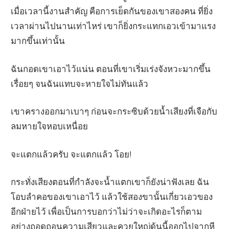
เมื่อเวลานี้งานสำคัญ คือการเย็ดกันของเขาสองคน ที่ยิ่ง
เวลาผ่านไปนานเท่าไหร่ เขาก็ยิ่งกระแทกเอวเข้ามาแรง
มากขึ้นเท่านั้น
ฉันกอดเขาเอาไว้แน่น ตอนที่เขาเริ่มเร่งจังหวะมากขึ้น
เรื่อยๆ จนฉันแทบจะหายใจไม่ทันแล้ว
เขาครางออกมาเบาๆ ก่อนจะกระซิบด้วยน้ำเสียงที่เจือกับ
ลมหายใจหอบเหนื่อย
จะแตกแล้วครับ จะแตกแล้ว โอย!
กระทั่งเสียงตอนที่กำลังจะน้ำแตกเขาก็ยังน่าฟังเลย ฉัน
โอบลำคอของเขาเอาไว้ แล้วใช้สองขานั้นเกี่ยวเอวของ
อีกฝ่ายไว้ เพื่อเป็นการบอกว่าไม่ว่าจะเกิดอะไรก็ตาม
อย่างถอดถอนความเสียวและควยใหญ่ดุ้นนี้ออกไปจากหี