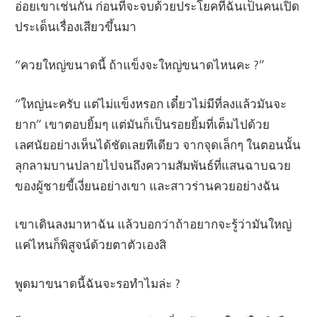
อ่อยเขาเช่นกัน ก่อนที่จะจบด้วยประโยคที่ฉันเป็นคนเปิด
ประเด็นเรื่องเสียวขึ้นมา
“ควยใหญ่ขนาดนี้ ถ้าแข็งจะใหญ่ขนาดไหนคะ ?”
“ใหญ่นะครับ แต่ไม่แข็งหรอก เดี๋ยวไม่มีที่ลงแล้วมันจะ
ยาก” เขาตอบยิ้มๆ แต่มันก็เป็นรอยยิ้มที่เต็มไปด้วย
เลศนัยอย่างเห็นได้ชัดเลยทีเดียว จากจุดเล็กๆ ในตอนนั้น
ลุกลามบานปลายไปจนถึงความสัมพันธ์ที่แสนฉาบฉวย
ของผู้ชายขี้เงี่ยนอย่างเขา และสาวร่านควยอย่างฉัน
เขาเดินลงมาหาฉัน แล้วบอกว่าถ้าอยากจะรู้ว่ามันใหญ่
แค่ไหนก็พิสูจน์ด้วยตาตัวเองสิ
พูดมาขนาดนี้ฉันจะรอทำไมล่ะ ?