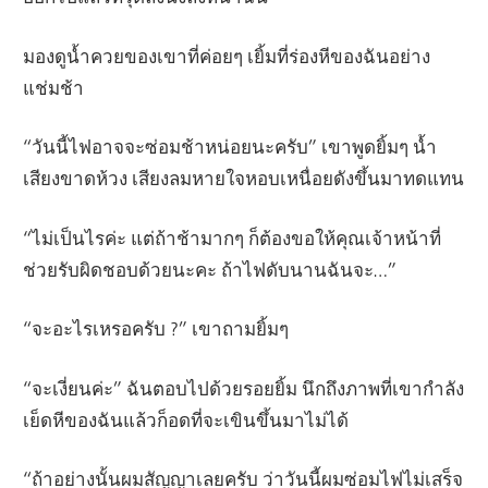
มองดูน้ำควยของเขาที่ค่อยๆ เยิ้มที่ร่องหีของฉันอย่าง
แช่มช้า
“วันนี้ไฟอาจจะซ่อมช้าหน่อยนะครับ” เขาพูดยิ้มๆ น้ำ
เสียงขาดห้วง เสียงลมหายใจหอบเหนื่อยดังขึ้นมาทดแทน
“ไม่เป็นไรค่ะ แต่ถ้าช้ามากๆ ก็ต้องขอให้คุณเจ้าหน้าที่
ช่วยรับผิดชอบด้วยนะคะ ถ้าไฟดับนานฉันจะ…”
“จะอะไรเหรอครับ ?” เขาถามยิ้มๆ
“จะเงี่ยนค่ะ” ฉันตอบไปด้วยรอยยิ้ม นึกถึงภาพที่เขากำลัง
เย็ดหีของฉันแล้วก็อดที่จะเขินขึ้นมาไม่ได้
“ถ้าอย่างนั้นผมสัญญาเลยครับ ว่าวันนี้ผมซ่อมไฟไม่เสร็จ