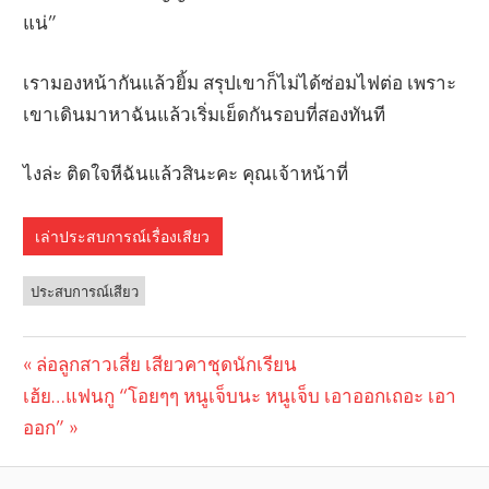
แน่”
เรามองหน้ากันแล้วยิ้ม สรุปเขาก็ไม่ได้ซ่อมไฟต่อ เพราะ
เขาเดินมาหาฉันแล้วเริ่มเย็ดกันรอบที่สองทันที
ไงล่ะ ติดใจหีฉันแล้วสินะคะ คุณเจ้าหน้าที่
เล่าประสบการณ์เรื่องเสียว
ประสบการณ์เสียว
Previous
ล่อลูกสาวเสี่ย เสียวคาชุดนักเรียน
Post
Next
เฮ้ย…แฟนกู “โอยๆๆ หนูเจ็บนะ หนูเจ็บ เอาออกเถอะ เอา
Post:
navigation
Post:
ออก”