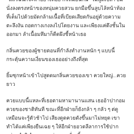
นั่งลงตรงหน้าของหนุ่มควยสวน ยกมือขึ้นลูบไล้หน้าท้อง
ที่เต็มไปด้วยมัดกล้ามเนื้อที่เบียดเสียดกันอยู่ด้วยความ
ตะลึงงัน ถอดกางเกงลงไปโดยงาน และเพียงแค่ดึงชั้นใน
ออกมา ลำเนื้อมหึมาก็ดีดผึงชี้หน้าเธอ
กลิ่นควยของผู้ชายตอนที่กำลังทำงานหนัก ๆ แบบนี้
กระตุ้นความเงี่ยนของเธออย่างถึงที่สุด
ยิ้มซุกหน้าเข้าไปสูดดมกลิ่นควยของเขา ควยใหญ่…ควย
ยาว
ควยแบบนี้แหละที่เธอตามหามานานแสน เธออ้าปากอม
ควยของชาติทันที ขณะที่อีกฝ่ายก็ยังกล้า ๆ กลัว ๆ ต่ดู
เหมือนจะรู้ตัวช้าไป เสียงดูดควยดังขึ้นมาไม่หยุด เขา
ทำได้แค่เพียงยืนเฉย ๆ ให้อีกฝ่ายอวดลีลาการใช้ปาก