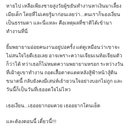
หายไป เหลือเพียงชายสูงวัยผู้ขยันทำงานหาเงินมาเลี้ยง
เมียเด็ก โดยที่ไม่เคยรู้มาก่อนเลยว่า…คนเราก็๖องเงี่ยน
เป็นธรรมดา และนี่แหละ คือเหตุผลที่ชาติได้เข้ามา
ทำงานที่นี่
ยิ้มพยายามอ่อยคนงานอยู่บ่อครั้ง แต่ดูเหมือนว่าเขาจะ
ไม่สนใจไยดีเธอเลย อาจเพราะความเจียมเนท้อเจียมตัว
ก็ว่าได้ ทว่าเธอก็ไม่หมดความพยายามหรอก ระหว่างวัน
ที่เฝ้าดูเขาทำงาน ถอดเสื้อตาดแดดหลังสู้ฟ้าหน้าสู้ดิน
ขนาดนี้ กลับยังคงมีเสน่ห์เย้ายวนใจอย่างบอกไม่ถูก และ
วันนี้ก็เป็นวันที่เธออดใจไม่ไหว
เธอเงี่ยน…เธออยากอมควย เธออยากโดนเย็ด
และต้องตอนนี้ เดี๋ยวนี้!!!