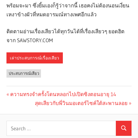
พร้อมจะมา ซึ่งยิ้มเองก็รู้ว่าจากนี้ เธอคงไม่ต้องนอนเงี่ยน
เหงาข้างผัวที่หมดอารมณ์ทางเพศอีกแล้ว
ติดตามอ่านเรื่องเสียวได้ทุกวันได้ที่เรื่องเสียวๆ ยอดฮิต
จาก SAWSTORY.COM
เล่าประสบการณ์เรื่องเสียว
ประสบการณ์เสียว
Previous
ความทรงจำครั้งโดนหลอกไปเปิดซิงตอนอายุ 14
Post
Post:
Next
สุดเสียวกับพี่วินมอเตอร์ไซค์ใต้สะพานลอย
navigation
Post: