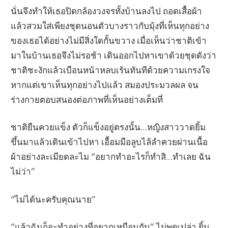
นั่นจึงทำให้เธอปิดกล้องวงจรทั้งบ้านลงไป ถอดเสื้อผ้า
แล้วสวมใส่เพียงชุดนอนตัวบางราวกับมุ้งที่เห็นทุกอย่าง
ของเธอได้อย่างไม่มีสิ่งใดกั้นขวาง เมื่อเห็นว่าชาติเข้า
มาในบ้านเธอจึงไม่รอช้า เดินออกไปหาเขาด้วยชุดดังว่า
ชาติชะงักแล้วเบือนหน้าหลบเร้นทันทีด้วยความเกรงใจ
หากแต่เขาเห็นทุกอย่างไปแล้ว สมองประมวลผล จน
ร่างกายตอบสนองต่อภาพที่เห็นอย่างเต็มที่
ชาติยืนควยแข็ง ตัวก็แข็งอยู่ตรงนั้น…หญิงสาววาดยิ้ม
ขึ้นมาแล้วเดินเข้าไปหา เอื้อมมือลูบไล้ลำควยผ่านเนื้อ
ผ้าอย่างละเมียดละไม “อยากทำอะไรก็ทำสิ…ทำเลย ฉัน
ไม่ว่า”
“ไม่ได้นะครับคุณนาย”
“แล้วฉันก็จะทำอย่างที่อยากเหมือนกัน” ไม่พูดเปล่า ยิ้ม