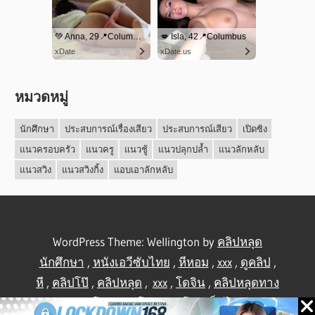
หมวดหมู่
นักศึกษา
ประสบการณ์เรื่องเสียว
ประสบการณ์เสียว
เปิดซิง
แนวครอบครัว
แนวครู
แนวชู้
แนวปลุกปล้ำ
แนวลักหลับ
แนวสวิง
แนวสวิงกิ้ง
แอบเอาลักหลับ
WordPress Theme: Wellington by
คลิปหลุด
นักศึกษา
,
หนังเอวีซับไทย
,
หีหอม
,
xxx
,
ดูคลิป
,
หี
,
คลิปโป๊
,
คลิปหลุด
,
xxx
,
โดจิน
,
คลิปหลุดทาง
บ้าน
,
คลิปโป้
,
คลิปโป๊
,
คลิปโป๊
,
เย็ดไทย
,
คลิป