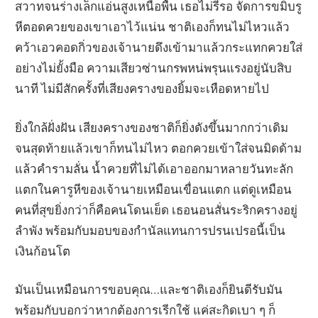
สวาทจนร่างเล็กแอ่นสูงเหนือพื้น เธอไม่รีรอ จัดการขมิบรู
หีตอดควยของเขาเอาไว้แน่น ชาติเองก็ทนไม่ไหวแล้ว
คว้าเอวคอดกิ่วของเจ้านายดึงเข้ามาแล้วกระแทกควยใส่
อย่างไม่ยั้งมือ ความเสียวซ่านกรพหน่พรุนแรงอยู่นับสิบ
นาที ไม่มีสักครั้งที่เสียงครางของยิ้มจะเหือดหายไป
ยิ่งใกล้ฝั่งฝัน เสียงครางของชาติก็ยิ่งดังขึ้นมากกว่าเดิม
จนสุดท้ายแล้วเขาก็ทนไม่ไหว ตอกควยเข้าใส่จนมิดด้าม
แล้วคำรามลั่น น้ำควยที่ไม่ได้เอาออกมาหลายวันทะลัก
แตกในคารูหีของเจ้านายเหมือนเขื่อนแตก แต่ดูเหมือน
คนที่สุขยิ่งกว่าก็คือคนโดนเย็ด เธอนอนสั่นระริกครางอยู่
ลำพัง พร้อมกับมอบของกำนัลแทนการปรนเปรอนี้เป็น
เงินก้อนโต
มันเป็นเหมือนการขอบคุณ…และชาติเองก็ยินดีรับมัน
พร้อมกับบอกว่าหากต้องการเรีกใช้ แค่สะกิดเบา ๆ ก็