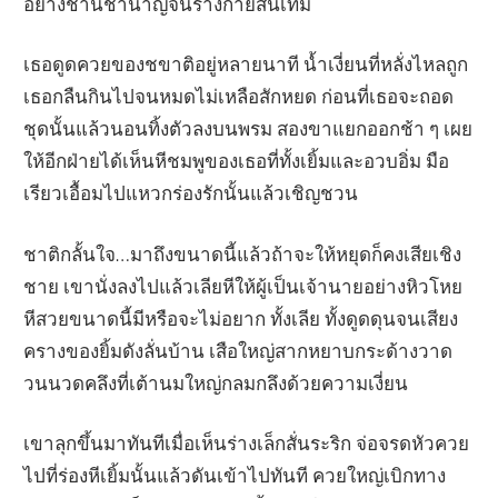
อย่างชำนิชำนาญจนร่างกายสั่นเทิ้ม
เธอดูดควยของชขาติอยู่หลายนาที น้ำเงี่ยนที่หลั่งไหลถูก
เธอกลืนกินไปจนหมดไม่เหลือสักหยด ก่อนที่เธอจะถอด
ชุดนั้นแล้วนอนทิ้งตัวลงบนพรม สองขาแยกออกช้า ๆ เผย
ให้อีกฝ่ายได้เห็นหีชมพูของเธอที่ทั้งเยิ้มและอวบอิ่ม มือ
เรียวเอื้อมไปแหวกร่องรักนั้นแล้วเชิญชวน
ชาติกลั้นใจ…มาถึงขนาดนี้แล้วถ้าจะให้หยุดก็คงเสียเชิง
ชาย เขานั่งลงไปแล้วเลียหีให้ผู้เป็นเจ้านายอย่างหิวโหย
หีสวยขนาดนี้มีหรือจะไม่อยาก ทั้งเลีย ทั้งดูดดุนจนเสียง
ครางของยิ้มดังลั่นบ้าน เสือใหญ่สากหยาบกระด้างวาด
วนนวดคลึงที่เต้านมใหญ่กลมกลึงด้วยความเงี่ยน
เขาลุกขึ้นมาทันทีเมื่อเห็นร่างเล็กสั่นระริก จ่อจรดหัวควย
ไปที่ร่องหีเยิ้มนั้นแล้วดันเข้าไปทันที ควยใหญ่เบิกทาง