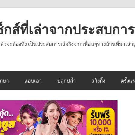
งเซ็กส์ที่เล่าจากประสบกา
านแล้วจะต้องทึ่ง เป็นประสบการณ์จริงจากเพื่อนๆทางบ้านที่มาเล่าส
ึกษา
แอบเอา
ปลุกปล้ำ
สวิงกิ้ง
ครั้งแ