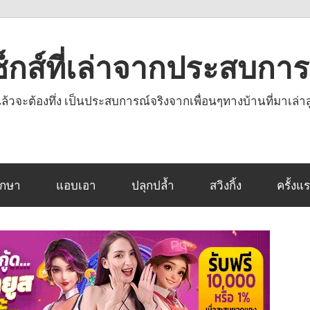
งเซ็กส์ที่เล่าจากประสบกา
านแล้วจะต้องทึ่ง เป็นประสบการณ์จริงจากเพื่อนๆทางบ้านที่มาเล่าส
ึกษา
แอบเอา
ปลุกปล้ำ
สวิงกิ้ง
ครั้งแ