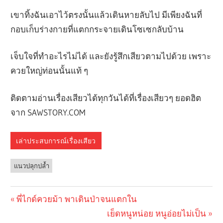
เขาทิ้งฉันเอาไว้ตรงนั้นแล้วเดินหายลับไป มีเพียงฉันที่
กอบเก็บร่างกายที่แตกกระจายเดินโซเซกลับบ้าน
เจ็บใจที่ทำอะไรไม่ได้ และยังรู้สึกเสียวตามไปด้วย เพราะ
ควยใหญ่ท่อนนั้นแท้ ๆ
ติดตามอ่านเรื่องเสียวได้ทุกวันได้ที่เรื่องเสียวๆ ยอดฮิต
จาก SAWSTORY.COM
เล่าประสบการณ์เรื่องเสียว
แนวปลุกปล้ำ
Previous
พี่ไกด์ควยม้า พาเดินป่าจนแตกใน
Post
Post:
Next
เย็ดหนูหน่อย หนูอ่อยไม่เป็น