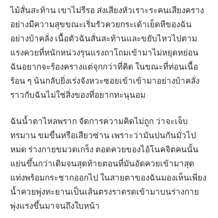
ไม้สั่นสะท้าน เขาไม่รีรอ ส่งเสียงหัวเราะระคนเสียงคราง
อย่างมีความสุขขณะเริ่มรัวควยกระเด้าเย็ดหีของฉัน
อย่างบ้าคลั่ง เนื้อตัวฉันสั่นสะท้านและขยับไหวไปตาม
แรงควยที่หนักหน่วงรุนแรงถาโถมเข้ามาไม่หยุดหย่อน
ฉันอยากจะร้องครางแต่จุกกว่าที่คิด ในขณะที่ท่อนเนื้อ
ร้อน ๆ น้นกลับยิ่งเร่งจังหวะซอยเข้าเข้ามาอย่างบ้าคลั่ง
ราวกับฉันไม่ใช่สิ่งของที่อยากทะนุนอม
ฉันน้ำตาไหลพราก จัดการความคิดไม่ถูก ว่าจะเจ็บ
ทรมาน ขมขื่นหรือเสียวซ่าน เพราะว่ามันปนกันมั่วไป
หมด ร่างกายขมวดเกร็ง ตอดควยของไอ้โนคจิตคนนั้น
แย่นขึ้นกว่าเดิมจนสุดท้ายตอนที่มันอัดควยเข้ามาสุด
แท่งพร้อมกระชากออกไป ในสายตาของฉันมองเห็นเพียง
น้ำควยพุ่งทะยานเป็นเส้นตรงราดรดเข้ามาบนร่างกาย
พุ่งแรงขึ้นมาจนถึงใบหน้า