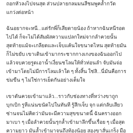
ถอกหัวลงไปจนสุด ส่วนปลายกลมมนสีชมพูคล้ำกวัด
แกว่งต่อหน้า
ฉันอยากจะหนี…แต่รักพี่ก็เสียดายน้อง ถ้าหากฉันหนีรอด
ไปได้ ก็จะไม่ได้สัมผัสความแปลกใหม่จากลำควยนั้น
สุดท้ายแม้จะเกลียดและเจ็บแค้นใจขนาดไหน สุดท้ายมัน
ก็ไม่ขยับ เขาเดินเข้ามากระชากกางเกงของฉันออกไป
แล้วจบควยรูดเอาน้ำเงี่ยนชโลมให้ทั่วท่อนลำ จับมันจ่อ
เข้ามาโดยไม่มีการโลมเล้าใด ๆ ทั้งสิ้น ใช่สิ…นี่มันคือการ
ข่มขืน ๆ ไม่ใช่การเย็ดกันอย่างเต็มใจ
เขาดันควยเข้ามาแล้ว…ราวกับช่องทางที่หว่างขาถูก
บุกเบิก รูหีแน่นขนัดไปในทันที รู้สึกเจ็บ จุก แต่กลับเสียว
ซ่านจนไม่คิดว่ามันจะมีความสุขขนาดนี้ ฉันครางออก
มาเบา ๆ เมื่อลำควยนั้นรุกล้ำเข้ามาลึกขึ้นเรื่อย ๆ เมื่อสุด
ความยาว มันล้ำเข้ามาจนถึงท้องน้อย สองขาสั่นเกร็ง มือ