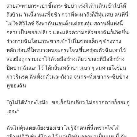
สายสะพายกระเป๋าขึ้นกระชับบ่า เร่งฝีเท้าเดินเข้าไปให้
ถึงบ้าน วันนี้งานเสร็จช้า กว่าที่จะมาถึงก็สี่ทุ่มเศษ คนที่นี่
ไม่ใช่ศิวิไลซ์ จึงพากันนอนตั้งแต่สองทุ่ม สถานที่แห่งนี้
กลายเป็นซอยเปลี่ยว และแล้วความกลัวของฉันก็เกิดขึ้น
ร่างกายฉันโดนกระชากเข้าไปในซอยเล็ก ๆ ข้างทาง
หลัก ก่อนที่ใครบางคนจะกระโจนขึ้นคร่อมตัวฉันเอาไว้
สองมือถูกรวบเอาไว้ด้วยมือข้างเดียว ขณะที่มืออีกข้าง
ปิดปากฉันเอาไว้ ได้กลิ่นเหล้าขาวเบา ๆ ลมหายใจร้อน
ผ่าวรินรด ฉันทั้งกลัวและกังวล จนกระทั่งเขากระซิบข้าง
หูของฉัน
“กูไม่ได้ทำอะไรมึง…ขอเย็ดนิดเดียว ไม่อยากตายก็ยอมกู
เถอะ”
ฉันไม่คุ้นเคยเสียงของเขา ไม่รู้จักคนที่นี่เพราะไม่ได้
สร้างปฏิสัมพันธ์ใด ๆ ไว้ แต่เมื่อมันออกมาเป็นแบบนี้ ฉัน