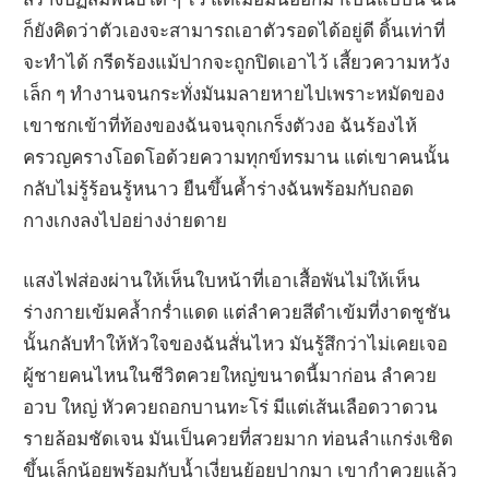
ก็ยังคิดว่าตัวเองจะสามารถเอาตัวรอดได้อยู่ดี ดิ้นเท่าที่
จะทำได้ กรีดร้องแม้ปากจะถูกปิดเอาไว้ เสี้ยวความหวัง
เล็ก ๆ ทำงานจนกระทั่งมันมลายหายไปเพราะหมัดของ
เขาชกเข้าที่ท้องของฉันจนจุกเกร็งตัวงอ ฉันร้องไห้
ครวญครางโอดโอด้วยความทุกข์ทรมาน แต่เขาคนนั้น
กลับไม่รู้ร้อนรู้หนาว ยืนขึ้นค้ำร่างฉันพร้อมกับถอด
กางเกงลงไปอย่างง่ายดาย
แสงไฟส่องผ่านให้เห็นใบหน้าที่เอาเสื้อพันไม่ให้เห็น
ร่างกายเข้มคล้ำกร่ำแดด แต่ลำควยสีดำเข้มที่งาดชูชัน
นั้นกลับทำให้หัวใจของฉันสั่นไหว มันรู้สึกว่าไม่เคยเจอ
ผู้ชายคนไหนในชีวิตควยใหญ่ขนาดนี้มาก่อน ลำควย
อวบ ใหญ่ หัวควยถอกบานทะโร่ มีแต่เส้นเลือดวาดวน
รายล้อมชัดเจน มันเป็นควยที่สวยมาก ท่อนลำแกร่งเชิด
ขึ้นเล็กน้อยพร้อมกับน้ำเงี่ยนย้อยปากมา เขากำควยแล้ว