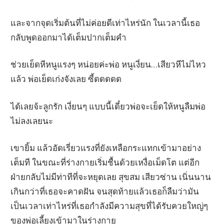
และจากจุดเริ่มต้นที่ไม่ค่อยดีเท่าไหร่นัก ในเวลานี้เธอ
กลับพูดออกมาได้เต็มปากเต็มคำ
ช่วยเย็ดหีหนูแรงๆ หน่อยค่ะพ่อ หนูเงี่ยน…เสียวหีไม่ไหว
แล้ว พ่อเย็ดเก่งจังเลย ซี้ดดดดด
ได้เลยจ้ะลูกรัก เงี่ยนๆ แบบนี้เดี๋ยวพ่อจะเย็ดให้หนูลืมพ่อ
ไม่ลงเลยนะ
เขายิ้ม แล้วอัดเรี่ยวแรงที่ยังเหลือกระแทกเข้ามาอย่าง
เต็มที ในขณะที่ร่างกายเริ่มชื้นด้วยเหงื่อเม็ดโต แต่อีก
ฝ่ายกลับไม่มีท่าทีที่จะหยุดเลย สุขสม เสียวซ่าน เนิ่นนาน
เกินกว่าที่เธอจะคาดฝัน จนสุดท้ายแล้วเธอก็ลืมว่ามัน
เป็นเวลาเท่าไหร่ที่เธอกำลังมีความสุขที่ได้รับควยใหญ่ๆ
ของพ่อเลี้ยงเข้ามาในร่างกาย