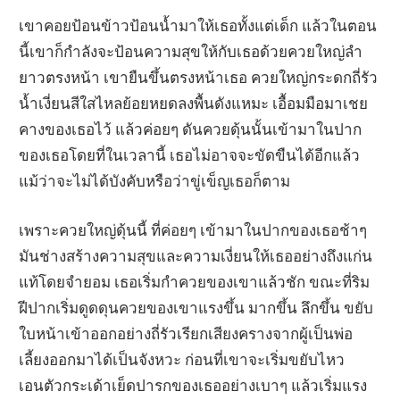
เขาคอยป้อนข้าวป้อนน้ำมาให้เธอทั้งแต่เด็ก แล้วในตอน
นี้เขาก็กำลังจะป้อนความสุขให้กับเธอด้วยควยใหญ่ลำ
ยาวตรงหน้า เขายืนขึ้นตรงหน้าเธอ ควยใหญ่กระดกถี่รัว
น้ำเงี่ยนสีใสไหลย้อยหยดลงพื้นดังแหมะ เอื้อมมือมาเชย
คางของเธอไว้ แล้วค่อยๆ ดันควยดุ้นนั้นเข้ามาในปาก
ของเธอโดยที่ในเวลานี้ เธอไม่อาจจะขัดขืนได้อีกแล้ว
แม้ว่าจะไม่ได้บังคับหรือว่าขู่เข็ญเธอก็ตาม
เพราะควยใหญ่ดุ้นนี้ ที่ค่อยๆ เข้ามาในปากของเธอช้าๆ
มันช่างสร้างความสุขและความเงี่ยนให้เธออย่างถึงแก่น
แท้โดยจำยอม เธอเริ่มกำควยของเขาแล้วชัก ขณะที่ริม
ฝีปากเริ่มดูดดุนควยของเขาแรงขึ้น มากขึ้น ลึกขึ้น ขยับ
ใบหน้าเข้าออกอย่างถี่รัวเรียกเสียงครางจากผู้เป็นพ่อ
เลี้ยงออกมาได้เป็นจังหวะ ก่อนที่เขาจะเริ่มขยับไหว
เอนตัวกระเด้าเย็ดปารกของเธออย่างเบาๆ แล้วเริ่มแรง