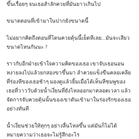
ขึ้นเรื่อยๆ จนเธอสำลักควยที่มันยาวเกินไป
ขนาดตอนที่เข้ามาในปากยังขนาดนี้
ไม่อยากคิดถึงตอนที่โดนควยดุ้นนี้เย็ดหีเลย…มันจะเสียว
ขนาดไหนกันนะ ?
ราวกับอีกฝ่ายเข้าใจความคิดของเธอ เขาจับเธอนอน
หงายลงไปแล้วยกสองขาขึ้นมา ลำควยแข็งขืนคลอเคลีย
ที่ร่องหีของเธอช้าๆ มองดูแล้วยิ้มเมื่อได้เห็นหีชมพูของ
เธอที่วาววับด้วยน้ำเงี่ยนที่ยังไหลออกมาตลอดเวลา แล้ว
จัดการจับควยดุ้นนั้นของเขาดันเข้ามาในร่องรักของเธอ
อย่างทันที
น้ำเงี่ยนช่วยให้ทุกๆ อย่างลื่นไหลขึ้น แต่มันก็ไม่ได้
หมายความว่าเธอจะไม่รู้สึกอะไร