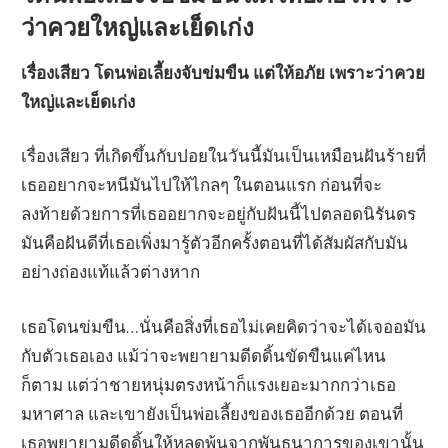
ว่าควยใหญ่และเย็ดเก่ง
เรื่องเสียว โดนพ่อเลี้ยงจับข่มขืน แต่ให้อภัย เพราะว่าควย
ใหญ่และเย็ดเก่ง
เรื่องเสียว ที่เกิดขึ้นกับปอยในวันนี้มันเป็นเหมือนฝันร้ายที่
เธออยากจะหนีมันไปให้ไกลๆ ในตอนแรก ก่อนที่จะ
ลงท้ายด้วยการที่เธออยากจะอยู่กับฝันนี้ไปตลอดนิรันดร
มันคือฝันดีที่เธอเพิ่งมารู้ตัวอีกครั้งตอนที่ได้สัมผัสกับมัน
อย่างถ่องแท้แล้วต่างหาก
เธอโดนข่มขืน…นั่นคือสิ่งที่เธอไม่เคยคิดว่าจะได้เจออมัน
กับตัวเธอเอง แม้ว่าจะพยายามดีดดิ้นขัดขืนแค่ไหน
ก็ตาม แต่ว่าชายหนุ่มตรงหน้าก็แรงเยอะมากกว่าเธอ
มหาศาล และเขายังเป็นพ่อเลี้ยงของเธออีกด้วย ตอนที่
เธอพยายามดีดดิ้นให้หลุดพ้นจากพันธนาการของเขานั้น