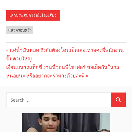
เล่าประสบการณ์เรื่องเสียว
แนวครอบครัว
Previous
แค่น้ำมันหมด ถึงกับต้องโดนเย็ดเลยเหรอคะพี่พนักงาน
Post
ปั๊มควยใหญ่
Post:
navigation
Next
เงี่ยนบนรถแท็กซี่ งานนี้วอนพี่โชเฟอร์ ขอเย็ดกันในรถ
Post:
หน่อยนะ หรืออยากจะร่วมวงด้วยล่ะพี่