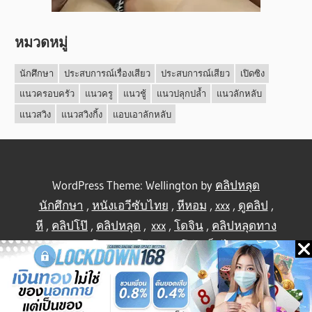
หมวดหมู่
นักศึกษา
ประสบการณ์เรื่องเสียว
ประสบการณ์เสียว
เปิดซิง
แนวครอบครัว
แนวครู
แนวชู้
แนวปลุกปล้ำ
แนวลักหลับ
แนวสวิง
แนวสวิงกิ้ง
แอบเอาลักหลับ
WordPress Theme: Wellington by
คลิปหลุด
นักศึกษา
,
หนังเอวีซับไทย
,
หีหอม
,
xxx
,
ดูคลิป
,
หี
,
คลิปโป๊
,
คลิปหลุด
,
xxx
,
โดจิน
,
คลิปหลุดทาง
บ้าน
,
คลิปโป้
,
คลิปโป๊
,
คลิปโป๊
,
เย็ดไทย
,
คลิป
หลุดไทย
.