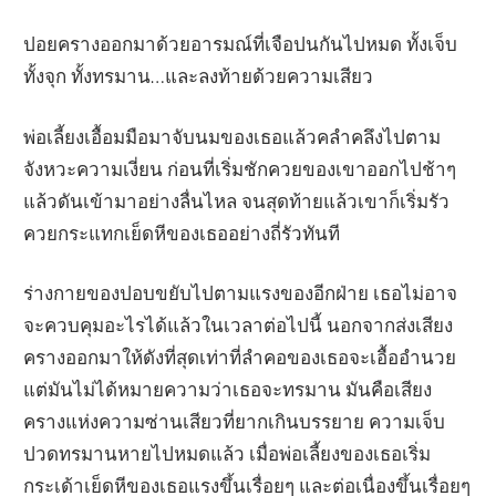
ปอยครางออกมาด้วยอารมณ์ที่เจือปนกันไปหมด ทั้งเจ็บ
ทั้งจุก ทั้งทรมาน…และลงท้ายด้วยความเสียว
พ่อเลี้ยงเอื้อมมือมาจับนมของเธอแล้วคลำคลึงไปตาม
จังหวะความเงี่ยน ก่อนที่เริ่มชักควยของเขาออกไปช้าๆ
แล้วดันเข้ามาอย่างลื่นไหล จนสุดท้ายแล้วเขาก็เริ่มรัว
ควยกระแทกเย็ดหีของเธออย่างถี่รัวทันที
ร่างกายของปอบขยับไปตามแรงของอีกฝ่าย เธอไม่อาจ
จะควบคุมอะไรได้แล้วในเวลาต่อไปนี้ นอกจากส่งเสียง
ครางออกมาให้ดังที่สุดเท่าที่ลำคอของเธอจะเอื้ออำนวย
แต่มันไม่ได้หมายความว่าเธอจะทรมาน มันคือเสียง
ครางแห่งความซ่านเสียวที่ยากเกินบรรยาย ความเจ็บ
ปวดทรมานหายไปหมดแล้ว เมื่อพ่อเลี้ยงของเธอเริ่ม
กระเด้าเย็ดหีของเธอแรงขึ้นเรื่อยๆ และต่อเนื่องขึ้นเรื่อยๆ