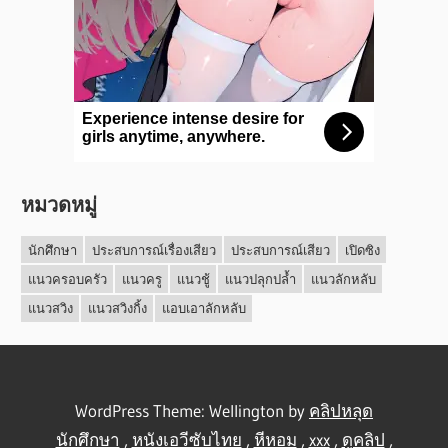
หมวดหมู่
นักศึกษา
ประสบการณ์เรื่องเสียว
ประสบการณ์เสียว
เปิดซิง
แนวครอบครัว
แนวครู
แนวชู้
แนวปลุกปล้ำ
แนวลักหลับ
แนวสวิง
แนวสวิงกิ้ง
แอบเอาลักหลับ
WordPress Theme: Wellington by
คลิปหลุด
นักศึกษา
,
หนังเอวีซับไทย
,
หีหอม
,
xxx
,
ดูคลิป
,