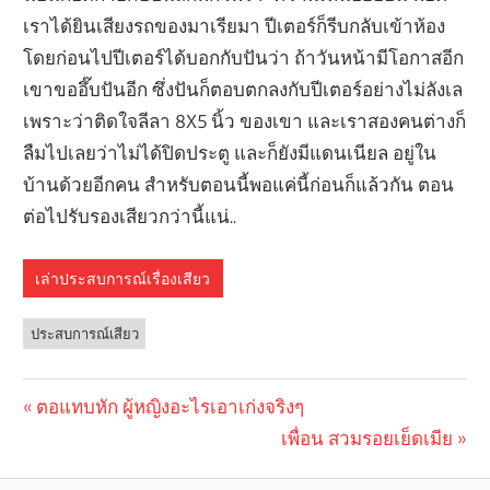
เราได้ยินเสียงรถของมาเรียมา ปีเตอร์ก็รีบกลับเข้าห้อง
โดยก่อนไปปีเตอร์ได้บอกกับปันว่า ถ้าวันหน้ามีโอกาสอีก
เขาขออึ๊บปันอีก ซึ่งปันก็ตอบตกลงกับปีเตอร์อย่างไม่ลังเล
เพราะว่าติดใจลีลา 8X5 นิ้ว ของเขา และเราสองคนต่างก็
ลืมไปเลยว่าไม่ได้ปิดประตู และก็ยังมีแดนเนียล อยู่ใน
บ้านด้วยอีกคน สำหรับตอนนี้พอแค่นี้ก่อนก็แล้วกัน ตอน
ต่อไปรับรองเสียวกว่านี้แน่..
เล่าประสบการณ์เรื่องเสียว
ประสบการณ์เสียว
Previous
ตอแทบหัก ผู้หญิงอะไรเอาเก่งจริงๆ
Post
Post:
Next
เพื่อน สวมรอยเย็ดเมีย
navigation
Post: