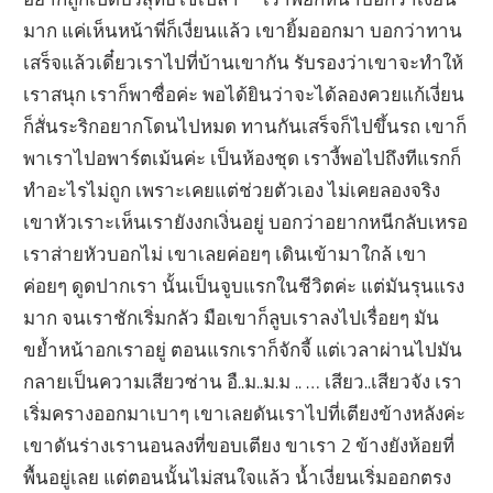
มาก แค่เห็นหน้าพี่ก็เงี่ยนแล้ว เขายิ้มออกมา บอกว่าทาน
เสร็จแล้วเดี๋ยวเราไปที่บ้านเขากัน รับรองว่าเขาจะทำให้
เราสนุก เราก็พาซื่อค่ะ พอได้ยินว่าจะได้ลองควยแก้เงี่ยน
ก็สั่นระริกอยากโดนไปหมด ทานกันเสร็จก็ไปขึ้นรถ เขาก็
พาเราไปอพาร์ตเม้นค่ะ เป็นห้องชุด เรางี้พอไปถึงทีแรกก็
ทำอะไรไม่ถูก เพราะเคยแต่ช่วยตัวเอง ไม่เคยลองจริง
เขาหัวเราะเห็นเรายังงกเงิ่นอยู่ บอกว่าอยากหนีกลับเหรอ
เราส่ายหัวบอกไม่ เขาเลยค่อยๆ เดินเข้ามาใกล้ เขา
ค่อยๆ ดูดปากเรา นั้นเป็นจูบแรกในชีวิตค่ะ แต่มันรุนแรง
มาก จนเราชักเริ่มกลัว มือเขาก็ลูบเราลงไปเรื่อยๆ มัน
ขย้ำหน้าอกเราอยู่ ตอนแรกเราก็จักจี้ แต่เวลาผ่านไปมัน
กลายเป็นความเสียวซ่าน อื..ม..ม.ม .. … เสียว..เสียวจัง เรา
เริ่มครางออกมาเบาๆ เขาเลยดันเราไปที่เตียงข้างหลังค่ะ
เขาดันร่างเรานอนลงที่ขอบเตียง ขาเรา 2 ข้างยังห้อยที่
พื้นอยู่เลย แต่ตอนนั้นไม่สนใจแล้ว น้ำเงี่ยนเริ่มออกตรง