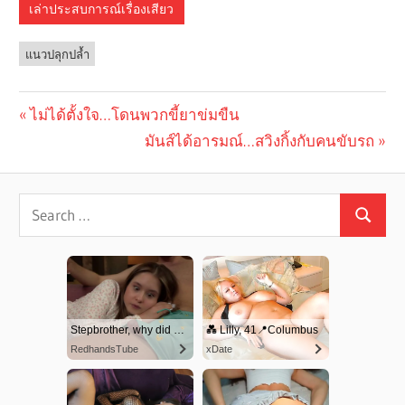
เล่าประสบการณ์เรื่องเสียว
แนวปลุกปล้ำ
Previous
ไม่ได้ตั้งใจ…โดนพวกขี้ยาข่มขืน
Post
Post:
Next
มันส์ได้อารมณ์…สวิงกิ้งกับคนขับรถ
navigation
Post: