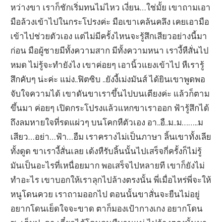
หว่างขา เราก็ชักเริ่มทนไม่ไหว เงี่ยน…ใช่มั้ย เขาถามเอา
มือล้วงเข้าไปในกระโปรงค่ะ มือเขาเคล้นคลึง เคยเอามือ
เข้าไปช่วยตัวเอง แต่ไม่มีครั้งไหนจะรู้สึกเสียวอย่างนี้มา
ก่อน มือผู้ชายมีทั้งความสาก มีทั้งความหนา เรางี้หืสั่นไป
หมด ไม่รู้จะทำยังไง เขาค่อยๆ เอานิ้วแยงเข้าไป หืเรารู้
สึกคับๆ น่ะค่ะ แม่ง..ฟิตซิบ ..ยังงี้เม่งมันส์ ได้ยินเขาพูดพอ
จับใจความได้ เขาดันขาเราขึ้นไปบนเตียงค่ะ แล้วก็ตาม
ขึ้นมา ค่อยๆ เปิดกระโปรงแล้วแหกขาเราออก ฟ้ารู้สึกได้
ถึงลมหายใจที่รดแผ่วๆ บนโคกหืตัวเอง อา..อื..ม..ม……..ม
เสียว…อย่า…ฟ้า…อืม เราครางไม่เป็นภาษา ลิ้นเขาทั้งเลีย
ทั้งดูด ขาเรางี้สั่นเลย เด้งหืรับลิ้นนั้นไปเสร็จกี่ครั้งก็ไม่รู้
มันเป็นอะไรที่เหนื่อยมาก พอเสร็จไปหลายที เขาก็ยังไม่
ทำอะไร เขาบอกให้เราลุกไปล้างตรงนั้น พี่เมื่อไหร่พี่จะให้
หนูโดนควย เราถามออกไป ตอนนั้นขาสั่นจะยืนไม่อยู่
อยากโดนเย็ดใจจะขาด ตาก็มองเป้ากางเกง อยากโดน