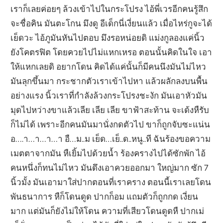
เราก็เลยค่อยๆ ล้วงเข้าไปในกระโปรง ไอ้พี่เวรอีกคนรู้สึก
จะชื่อคิน มันตะโกน มึงดู อีเด็กนี่เงี่ยนแล้ว เมื่อไหร่กูจะได้
เย็ดวะ ไอ้ภูมันหันไปตอบ มึงรอหน่อยดิ แม่งกูลองแค่นิ้ว
ยังโคตรฟิต โดยควยไปไม่แหกเหรอ ตอนนั้นคิดในใจ เอา
ให้แหกเลยดิ อยากโดน คิดได้แค่นั้นก็มีคนนึงมันไม่ไหว
มันลุกขึ้นมา กระชากตัวเราเข้าไปหา แล้วผลักลงบนพื้น
อย่างแรง นิ้วเราที่กำลังล้วงกระโปรงชะงัก มันเอาหัวมัน
มุดไปหว่างขาแล้วเลีย เลีย เลีย ขาฟ้าสะท้าน จะเด้งหืรับ
ก็ไม่ได้ เพราะอีกคนมันมานั่งกดตัวไป ขาก็ถูกจับซะแน่น
อ….า…า…า…า อื…ม..ม เย็ด…เย็..ด..หนู..ที ฉันร้องขอความ
เมตตาจากมัน หืเยิ้มไปด้วยน้ำ ร้องครางไปได้ซักพัก ไอ้
คนหนึ่งก็ทนไม่ไหว มันดึงเอาควยออกมา ใหญ่มาก ซัก 7
นิ้วมั้ง มันเอามาใส่ปากตอนที่เราคราง ตอนนี้เราเลยโดน
พันธนาการ หืก็โดนดูด ปากก็อม แถมตัวก็ถูกกด เงี่ยน
มาก แต่มันก็ยังไม่ให้โดน ความที่เสียวโดนดูดหื ปากเม่