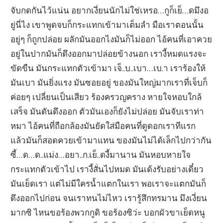
จับกดกันไว้แน่น อยากเงี่ยนนักไม่ใช่เหรอ…กูก็เย็…ดมึงอ
ยู่นี่ไง เขาพูดจบก็กระแทกเข้ามาเต็มลำ มือเราตอนนั้น
อยู่ๆ ก็ถูกปล่อย ผลักมันออกไงมันก็ไม่ออก ไอ้คนที่เอาควย
อยู่ในปากมันก็ดึงออกมาปล่อยข้างนอก เรางี้หมดแรงจะ
ขัดขืน มันกระแทกตัวเข้ามา เจ็..บ..เบา…เบ.า เราร้องให้
มันเบา มันยิ่งแรง มันซอยอยู่ ของมันใหญ่มากเราที่เจ็บก็
ค่อยๆ เปลี่ยนเป็นเสียว ร้องครวญคราง หายใจหอบใกล้
เสร็จ มันดันดึงออก ตัวมันเองก็ยังไม่ปล่อย มันจับเราท่า
หมา ไอ้คนที่ถือกล้องมันยัดใส่มือคนที่ดูดอกเราทีแรก
แล้วมันก็สอดควยเข้ามาแทน ของมันไม่ได้เล็กไปกว่ากัน
ซี้…ด…ด..แม่ง…อยา..ก.เย็..ดงี้มานาน มันหอบหายใจ
กระแทกตัวเข้าไป เรางี้สั่นไปหมด มันเด้งรับอย่างเดี๋ยว
มันเย็ดเรา แต่ไม่มีใครน้ำแตกในเรา พอเราจะแตกมันก็
ดึงออกไปก่อน จนเราทนไม่ไหว เรารู้สึกทรมาน มึงเงี่ยน
มากซิ ไหนขอร้องพวกกูดิ ขอร้องซิว่ะ บอกผัวขาเย็ดหนู