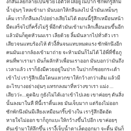
งก็สั่นเลยกลายเป็นช่วยไอ้ตัวที่ใส่อยู่ในปาก ซักพักรู้สึกมี
น้ำอุ่นๆ ไหลเข้ามา มันบอกให้กลืนลงไป น้ำมันเหม็นๆ
เค็ม เราก็กลืนลงไปอย่างเสียไม่ได้ ตอนนี้รู้สึกเหมือนหน้า
มืดเสร็จไปกี่ครั้งไม่รู้ พี่อีกตัวมันเข้ามาเลิกเสื้อนอนขึ้นอีก
แล้วมันก็ดูดหัวนมเรา เลียด้วย ลิ้มมันลากไปทั่วตัว เรา
เสียวจนแทบร้องไห้ ตัวงี้สั่นจนแทบหมดแรง ซักพักนึงอีก
คนมันเอากล้องเข้ามาถ่าย จะห้ามมันก็ไม่ได้ ไอ้พี่ที่ชื่อภู
คนที่พาเรามา มันก็ผลักหัวเพื่อนเราออก มันบอกว่ามันถึง
เวลาแล้ว เราก็ยังมีควยอยู่ในปาก ในปากก็ซอยกระเต้า
เข้าไป เรารู้สึกเมื่อโดนแหวกขาให้กว้างกว่าเดิม แล้วมี
อะไรบางอย่างอุ่นๆ แทรกลงมาที่หว่างขาเรา แม่ง …
เสียวว่ะ…ดูดฉิบ กูยังไม่ได้เอาเข้าไปเลย เขาค่อยๆ ดันสิ่ง
นั้นลงมาในหื ทีนี้เราดิ้นเลย มันเจ็บมาก แต่ร้องไม่ออก
ซักพักนึงมันมีเสียงเหมือนกริ๊บข้างใน เรารู้สึกอึดอัด
หายใจไม่ออก ขาก็ถูกแบะให้กว้างขึ้นไปอีก เขาค่อยๆ
ดันเข้ามาให้ลึกขึ้น เรางี้เจ็บน้ำตาเล็ดออกมา จะดิ้น มันก็