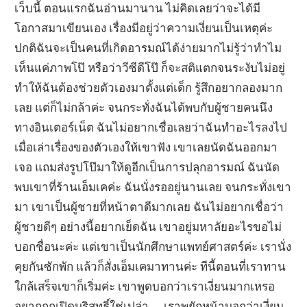
เว็บนี้ ตอนแรกฉันอ่านมานาน ไม่คิดเลยว่าจะได้มี
โอกาสมาเขียนเอง เรื่องมีอยู่ว่าความเงี่ยนเป็นเหตุค่ะ
ปกติฉันจะเป็นคนที่เกิดอารมณ์ได้ง่ายมากไม่รู้ว่าทำไม
เห็นแค่ภาพโป๊ หรือว่าวีซีดีโป๊ ก็จะสติแตกจนระงับไม่อยู่
ทำให้ฉันต้องช่วยตัวเองมาตั้งแต่เด็ก รู้สึกอยากลองมาก
เลย แต่ก็ไม่กล้าค่ะ จนกระทั่งฉันได้พบกับผู้ชายคนนึง
ทางอินเตอร์เน็ต ฉันไม่อยากเชื่อเลยว่าฉันทำอะไรลงไป
เมื่อเล่าเรื่องของตัวเองให้เขาฟัง เขาเลยนัดฉันออกมา
เจอ แถมส่งรูปโป๊มาให้ดูอีกเป็นการปลุกอารมณ์ ฉันนัด
พบเขาที่ร้านเอ็มเคค่ะ ฉันนั่งรออยู่นานเลย จนกระทั่งเขา
มา เขาเป็นผู้ชายที่หน้าตาดีมากเลย ฉันไม่อยากเชื่อว่า
ผู้ชายดีๆ อย่างนี้อยากเย็ดฉัน เขาอยู่มหาลัยอะไรขอไม่
บอกชื่อนะค่ะ แต่เขาเป็นนักศึกษาแพทย์ศาสตร์ค่ะ เรานั่ง
คุยกันซักพัก แล้วก็สั่งเอ็มเคมาทานค่ะ ทีนี้ตอนที่เราทาน
ใกล้เสร็จเขาก็เริ่มค่ะ เขาพูดบอกว่าเราเงี่ยนมากเหรอ
อยากถูกเปิดบริสุทธิ์ใช่เปล่า เราพยักหน้าบอกว่าเงี่ยน