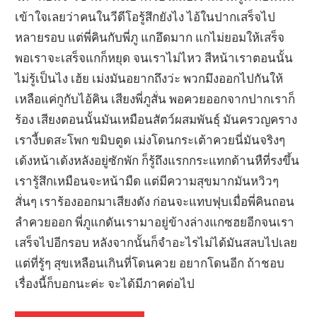
เข้าใจเลยว่าคนในวีดีโอรู้สึกยังไง ไอ้ในปากเสร็จไป
หลายรอบ แต่พี่คินกับพี่ภู แกอึดมาก แกไม่ยอมให้เสร็จ
พอเราจะเสร็จแกก็หยุด จนเราไม่ไหว สีหน้าเราตอนนั้น
ไม่รู้เป็นไง เฮ้ย เม่งมันอยากถึงว่ะ พวกมึงออกไปกันให้
เหลือแค่กูกับไอ้คิน เสียงพี่ภูสั่น พอควยออกจากปากเราก็
ร้อง เสียงตอนนั้นมันเหมือนสัตว์ผสมพันธุ์ มันครวญคราง
เรางี้บดสะโพก ขมิบตูด เม่งโดนกระเต้าควยนี่มันจริงๆ
เด้งหน้าเด้งหลังอยู่ซักพัก ก็รู้ถึงแรกกระแทกด้านหืที่รงขึ้น
เรารู้สึกเหมือนจะหน้ามืด แต่มีความสุขมากมันหวิวๆ
สั่นๆ เราร้องออกมาเสียงดัง ก่อนจะแทบฟุบเมื่อพี่คินถอน
ลำควยออก พี่ภูแกดันเรามาอยู่ข้างล่างแกซฮยอีกจนเรา
เสร็จไปอีกรอบ หลังจากนั้นก็จำอะไรไม่ได้มันสลบไปเลย
แต่ที่รู้ๆ สุขเหลือนเกินที่โดนควย อยากโดนอีก ถ้าชอบ
เรื่องนี้ก็บอกนะค่ะ จะได้มีภาคต่อไป