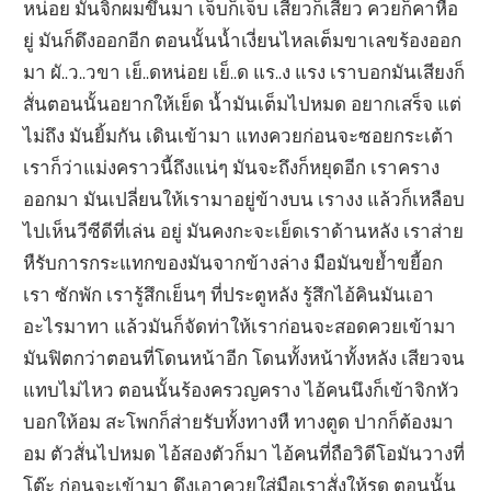
หน่อย มันจิกผมขึ้นมา เจ็บก็เจ็บ เสียวก็เสียว ควยก็คาหือ
ยู่ มันก็ดึงออกอีก ตอนนั้นน้ำเงี่ยนไหลเต็มขาเลขร้องออก
มา ผั..ว..วขา เย็..ดหน่อย เย็..ด แร..ง แรง เราบอกมันเสียงก็
สั่นตอนนั้นอยากให้เย็ด น้ำมันเต็มไปหมด อยากเสร็จ แต่
ไม่ถึง มันยิ้มกัน เดินเข้ามา แทงควยก่อนจะซอยกระเต้า
เราก็ว่าแม่งคราวนี้ถึงแน่ๆ มันจะถึงก็หยุดอีก เราคราง
ออกมา มันเปลี่ยนให้เรามาอยู่ข้างบน เรางง แล้วก็เหลือบ
ไปเห็นวีซีดีที่เล่น อยู่ มันคงกะจะเย็ดเราด้านหลัง เราส่าย
หืรับการกระแทกของมันจากข้างล่าง มือมันขย้ำขยี้อก
เรา ซักพัก เรารู้สึกเย็นๆ ที่ประตูหลัง รู้สึกไอ้คินมันเอา
อะไรมาทา แล้วมันก็จัดท่าให้เราก่อนจะสอดควยเข้ามา
มันฟิตกว่าตอนที่โดนหน้าอีก โดนทั้งหน้าทั้งหลัง เสียวจน
แทบไม่ไหว ตอนนั้นร้องครวญคราง ไอ้คนนึงก็เข้าจิกหัว
บอกให้อม สะโพกก็ส่ายรับทั้งทางหื ทางตูด ปากก็ต้องมา
อม ตัวสั่นไปหมด ไอ้สองตัวก็มา ไอ้คนที่ถือวิดีโอมันวางที่
โต๊ะ ก่อนจะเข้ามา ดึงเอาควยใส่มือเราสั่งให้รูด ตอนนั้น