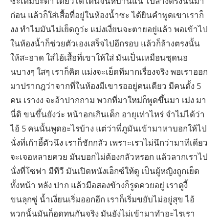
ซะเต็มปะดา เดี๋ยวได้โดนจนหืบานแน่ ไปล้างตรงนั้นมา
ก่อน แล้วก็ใส่เสื้อที่อยู่ในห้องน้ำซะ ได้ยินคำพูดเขาเราก็
งง ทำไมมันไม่เย็ดกูว่ะ แม่งเงี่ยนจะตายอยู่แล้ว พอเข้าไป
ในห้องน้ำก็ช่วยตัวเองเสร็จไปอีกรอบ แล้วก็ล้างตรงนั้น
ให้สะอาด ใส่ไอ้เสื้อที่เขาให้ใส่ มันเป็นเหมือนชุดนอ
นบางๆ ใสๆ เราก็คิด แม่งจะเย็ดทีมากเรื่องจริง พอเราออก
มาปรากฎว่าจากที่ในห้องมีเขารออยู่คนเดียว มีคนตั้ง 5
คน เรางง จะอ้าปากถาม พวกที่มาใหม่ก็พูดขึ้นมา เม่ง มา
นี่ดิ ขนขึ้นยังว่ะ หน้าอกเกินเด็ก อายุเท่าไหร่ จำไม่ได้ว่า
ไอ้ 5 คนนั้นพูดอะไรบ้าง แต่ว่าพี่ภูมันเข้ามาหาบอกให้ไป
นั่งที่เก้าอี้ตัวนึง เราก็ชักกลัว เพราะเราไม่นึกว่ามาทีเดียว
จะเจอหลายควย มันบอกไม่ต้องกลัวหรอก แล้วลากเราไป
นั่งที่โซฟา มีทีวี มันเปิดหนังเอ็กซ์ให้ดู เป็นผู้หญิงถูกเย็ด
ทั้งหน้า หลัง ปาก แล้วมือสองข้างก็รูดควยอยู่ เราดูงี้
ขนลุกซู่ น้ำเงี่ยนเริ่มออกอีก เราก็เริ่มขยับไม่อยู่สุข ไอ้
พวกนั้นมันก็อดทนกันจริง มันยังไม่เข้ามาทำอะไรเรา