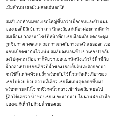
เม้มหัวนม เธอยังเผลอแอ่นอกให้
ผมสังเกตหัวนมของเธอใหญ่ขึ้นกว่าเมื่อก่อนและป้านนม
ของเธอก็มีสีเข้มกว่า เก่า นึกสงสัยแต่เดี๋ยวค่อยถามดีกว่า
ผมเลื่อนปากลงมาไซร้ที่หน้าท้องเธอ มือผมก็ปลดกระดุม
รูดซิปกางเกงซแลค ถอดกางเกงกับกางเกงในเธอออก เธอ
นอนเบียดขากันไว้แน่น ผมล้มลงนอนข้างขาเธอ ปากก้ม
ลงไปดูดนม มือขวาก็จับขาเธอแยกนิดนึงแล้วใช้นิ้วชี้กับ
นิ้วกลางปาดร่องเสียวที่น้ำของ เธอเยิ้มล้นทะลักออกมา
ผมใช้ลิ้นตวัดหัวนมถี่ๆ พร้อมกับใช้นิ้วสะกิดติ่งเสียวของ
เธอไปด้วย ด้วยความที่เสียว เธอจึงแอ่นตูดลอยขึ้นมา
พร้อมส่ายหนีนิ้ว ผมจึงกดนิ้วกลางเข้าร่องเสียวเธอไป
รู้สึกได้เลยว่า น้ำของเธอ เยอะมากมาย ไม่นานนัก ฝ่ามือ
ของผมก้เต็วไปด้วยน้ำของเธอ