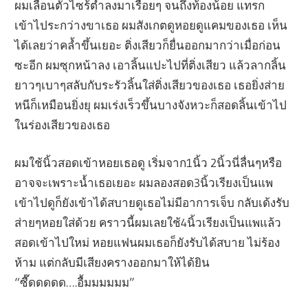
ผมเลื่อนตัวไซร้ต่ำลงมาเรื่อยๆ จนถึงท้องน้อย แทรก
เข้าไประกว่างขาเธอ ผมสังเกตดูหอยดูแคมของเธอ เห็น
ได้เลยว่าคล้ำขึ้นเยอะ ติ่งเสียวก็ยื่นออกมากว่าเมื่อก่อน
ซะอีก ผมซุกหน้าลง เอาลิ้นแปะไปที่ติ่งเสียว แล้วลากลิ้น
ยาวๆเบาๆสลับกับระรัวลิ้นใส่ติ่งเสียวของเธอ เธอยิ่งส่าย
หนีก็เหมือนยิ่งยุ ผมเร่งเร็วขึ้นบางจังหวะก็สอดลิ้นเข้าไป
ในร่องเสียวของเธอ
ผมใช้นิ้วสอดเข้าหอยเธอดู เริ่มจาก1นิ้ว 2นิ้วนี่ลื่นๆหรือ
อาจจะเพราะน้ำเธอเยอะ ผมลองสอด3นิ้วเรียงเป็นแพ
เข้าไปดูก็ยังเข้าได้สบายดูเธอไม่มีอาการเจ็บ กลับเด้งรับ
ส่ายๆหอยใส่ด้วย คราวนี้ผมเลยใช้4นิ้วเรียงเป็นแพแล้ว
สอดเข้าไปใหม่ หอยแฟนผมเธอก็ยังรับได้สบาย ไม่ร้อง
ห้าม แต่กลับมีเสียงครางออกมาให้ได้ยิน
“ซื๊ดดดดด….อื้มมมมมม”