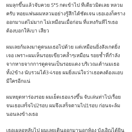
ผมลุกขึ้นแล้วจับควย 5*5 กดเข้าไป ทีเดียวมิดเลย หลวม
ครับ หอยแฟนผมหลวมอย่างรู้สึกได้ชัดเจน เธอเองก็คราง
ออกมาแต่ไม่มาก ไม่เหมือนเมื่อก่อน ที่แทงกันทีไรเธอ
ต้องบอกให้เบา เสียว
ผมเลยก้มลงมาดูดนมเธอไปด้วย แต่เหมือนยิ่งสังเกตยิ่ง
เจอ เพราะผมเห็นรอยเขียวคล้ำๆเหมือน รอยช้ำที่กำลัง
จากหายจากการดูดจนเป็นรอยแดง บริเวณเต้านมเธอ
ทั้ง2ข้าง นับรวมได้3-4รอย ผมยิ่งแน่ใจว่าเธอคงต้องแอบ
มีใครอีกแน่
ผมหยุดหาร่องรอย ผมเย็ดเธอแรงขึ้น จับเล่นท่าไปเรื่อย
จนเธอเสร็จไป2รอบ ผมจึงเสร็จตามไป1รอบ ก่อนจะล้ม
นอนลงข้างเธอ
เธอเผลอหลับไป ผมเลยเดินออกมานอกห้อง บังเอิญได้ยิน