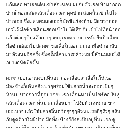
แก้มเธอ พาเธอเดินเข้าห้องนอน ผมจับตัวเธอเข้ามากอด
ปากก็หอมแก้มแล้วเลื่อนลงมาดูดปาก สอดลิ้นเข้าไปใน
ปากเธอ ซึ่งแฟนผมเองเธอก็ขัดขืนร้องห้าม มือขวากอด
เอวไว้ มือซ้ายเลื่อนสอดเข้าไปใต้เสื้อ จับเข้าไปที่หน้าอก
แล้วค่อยๆบีบคลึงเบาๆ จนดูเธอคลายการขัดขืนจึงเลื่อน
มือซ้ายอ้อมไปปลดตะขอเสื้อในออก ผมเอามือซ้ายกลับ
มาล้วงนมอีกครั้ง ซึ่งครั้งนี้สามารถล้วงนม บี้หัวนมเธอได้
อย่างถนัดมือขึ้น
ผมพาเธอนอนลงบนที่นอน ถอดเสื้อและเสื้อในให้เธอ
มือ2ข้างก็เค้นคลึงเบาๆพร้อมใช้ปลายนิ้วสะกอดเขี่ยๆ
หัวนม ปากจากที่ดูดปากกับเธอ เลื่อนมาเป็นไซร้คอ ใบหู
แล้วเลื่อนลงมาที่นม ผมเลื่อนปากไปงับหัวนมซ้าย-ขวา
เธอเบาๆ แล้วใช้ปลายลิ้นตวัดๆๆๆๆหัวนมเธอถี่ๆรัวๆ สลับ
กับดูดด้วยริมฝีปาก มือทั้ง2ข้างก้ยังคงบีบอยู่ที่นมเธอ ดู
เธอเองก็มีอารมณ์มากแล้วเช่นกัน เพราะบางจังหวะที่ผม