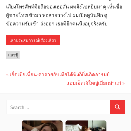
เสียงโทรศัพท์มือถือของเธอสั่น ผมจึงไปหยิบมาดู เห็นชื่อ
ผู้ชายโทรเข้ามา พอสายวางไป ผมเปิดดูบันทึก ดู
ข้อความรับเข้า-ส่งออก เธอมีอีกคนนึงอยู่จริงครับ
เล่าประสบการณ์เรื่องเสียว
แนวชู้
Previous
เย็ดเมียเพื่อน-คาสายกับเมียได้ฟังก็ยิ่งเกิดอารมย์
Post
Post:
Next
แอบเย็ดเจ๊ใหญ่เมียเฒ่าแก่
navigation
Post: