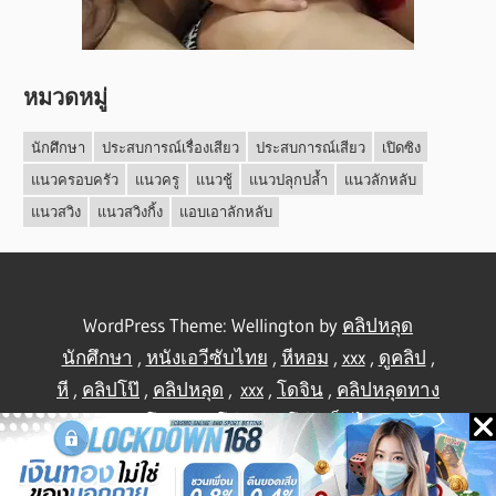
หมวดหมู่
นักศึกษา
ประสบการณ์เรื่องเสียว
ประสบการณ์เสียว
เปิดซิง
แนวครอบครัว
แนวครู
แนวชู้
แนวปลุกปล้ำ
แนวลักหลับ
แนวสวิง
แนวสวิงกิ้ง
แอบเอาลักหลับ
WordPress Theme: Wellington by
คลิปหลุด
นักศึกษา
,
หนังเอวีซับไทย
,
หีหอม
,
xxx
,
ดูคลิป
,
หี
,
คลิปโป๊
,
คลิปหลุด
,
xxx
,
โดจิน
,
คลิปหลุดทาง
บ้าน
,
คลิปโป้
,
คลิปโป๊
,
คลิปโป๊
,
เย็ดไทย
,
คลิป
หลุดไทย
.