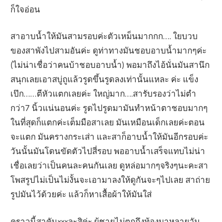
ก็ใจอ่อน
สาอาบน้ำให้มันสามรอบค่ะตัวเหม็นมากกก…. ใยบวบ
ของสาพังไปสามอันค่ะ ดูท่าทางมันชอบอาบน้ำมากๆค่ะ
(ไม่น่าเชื่อว่าคนบ้าชอบอาบน้ำ) พอมาถึงไอ้นั่นมันสานึก
สนุกเลยเอาสบู่ถูแล้วรูดขึ้นรูดลงเท่านั้นแหละ ค่ะ แข็ง
เป๊ก……ตีหัวแตกเลยค่ะ ใหญ่มาก….สารับรองว่าไม่ตำ
กว่า7 นิ้วแน่นอนค่ะ รูดไปรูดมามันทำหน้าตาชอบมากๆ
ในที่สุดก็แตกค่ะเต็มมือสาเลย มันเหมือนเด็กเลยค่ะตอน
จะแตก มันครางกระเส่า และสาก็อาบน้ำให้มันอีกรอบค่ะ
วันนั้นมันโดนขัดตัวไปสี่รอบ พออาบน้ำเสร็จแทบไม่น่า
เชื่อเลยว่าเป็นคนละคนกันเลย ดูหล่อมากๆจริงๆนะคะสา
โพสรูปไม่เป็นไม่งั้นจะเอามาลงให้ดูกันจะๆไปเลย สาถ่าย
รูปมันไว้ด้วยค่ะ แล้วก็หาเสื้อผ้าให้มันใส่
คราวนี้สาคันxxxละสิค่ะ ผู้ชายไม่ตกถึงท้องมาหลายวัน