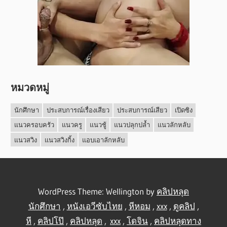
หมวดหมู่
นักศึกษา
ประสบการณ์เรื่องเสียว
ประสบการณ์เสียว
เปิดซิง
แนวครอบครัว
แนวครู
แนวชู้
แนวปลุกปล้ำ
แนวลักหลับ
แนวสวิง
แนวสวิงกิ้ง
แอบเอาลักหลับ
WordPress Theme: Wellington by
คลิปหลุด
นักศึกษา
,
หนังเอวีซับไทย
,
หีหอม
,
xxx
,
ดูคลิป
,
หี
,
คลิปโป๊
,
คลิปหลุด
,
xxx
,
โดจิน
,
คลิปหลุดทาง