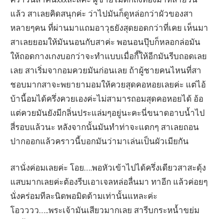
แล้ว สาเลยคิดสนุกค่ะ ว่าไปมันก็ดูหล่อกว่าผัวของสา
หลายๆคน ที่ผ่านมาแถมอาวุธยังสุดยอดกว่าที่เคย เห็นมา
สาเลยยอมให้มันนอนกับสาค่ะ พอนอนปุ๊บก็หลอกล่อมัน
ให้ถอดกางเกงบอกว่าจะทำแบบเมื่อกี๊ให้อีกมันรีบถอดเลย
เลย สาเริ่มจากอมควยมันก่อนเลย ถ้าผู้ชายคนไหนที่สา
ชอบมากสาจะพยายามอมให้ควยสุดคอหอยเลยค่ะ แต่ไอ้
บ้านี้อมได้ครึ่งควยเองค่ะไม่สามารถอมสุดคอหอยได้ อ้อ
แต่ควยมันยังมีกลิ่นประแล่มๆอยู่นะคะนี่ขนาดอาบน้ำไป
สี่รอบแล้วนะ หลังจากนั้นมันทำท่าจะแตกๆ สาเลยถอน
ปากออกแล้วคราวนี้บอกมันว่ามาเล่นเป็นผัวเมียกัน
สานั่งค่อมเลยค่ะ โอย….พอหัวเข้าไปได้ครึ่งเดียวสาสะดุ้ง
แสบมากเลยค่ะต้องรีบเอาเจลหล่อลื่นมา ทาอีก แล้วค่อยๆ
นั่งคร่อมทีละนิดพอมิดด้ามเท่านั้นแหละค่ะ
โอวววว…..พระเจ้ามันเสียวมากเลย สารีบกระหน้ำขย่ม