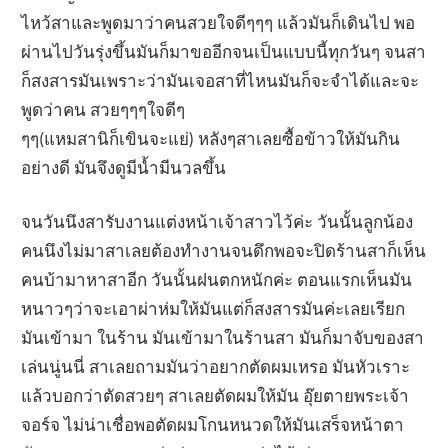
ไหว้สาและพูดมาว่าคนสวยใจดีๆๆๆ แล้วมันก็เดินไป พอ
ผ่านไปวันรุ่งขึ้นมันก็มาขออีกจนเป็นแบบนี้ทุกวันๆ จนสา
ก็สงสารมันเพราะว่ามันเจอสาที่ไหนมันก็จะจำได้และจะ
พูดว่าคน สวยๆๆๆใจดีๆ
ๆๆ(แหมสานิก็เขินจะแย่) หลังๆสาเลยซื้อข้าวให้มันกิน
อย่างดี มันจึงดูมีน้ำมีนวลขึ้น
จนวันนึงสารับงานแต่งหน้าเจ้าสาวไว้ค่ะ วันนั้นลูกน้อง
คนนึงไม่มาสาเลยต้องทำงานจนดึกพอจะปิดร้านสาก็เห็น
คนบ้ามาหาสาอีก วันนั้นฝนตกหนักค่ะ ตอนแรกเห็นมัน
หนาวๆว่าจะเอาผ่าห่มให้มันแต่ก็สงสารมันค่ะเลยเรียก
มันเข้ามา ในร้าน มันเข้ามาในร้านสา มันก็มาจับของสา
เล่นนู่นนี่ สาเลยถามมันว่าอยากตัดผมเหรอ มันหัวเราะ
แล้วบอกว่าตัดสวยๆ สาเลยตัดผมให้มัน อุ๊ยตายพระเจ้า
จอร์จ ไม่น่าเชื่อพอตัดผมโกนหนวดให้มันเสร็จหน้าตา