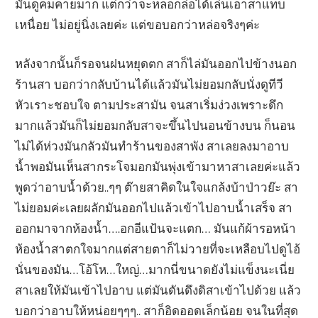
มันดูคมคายมาก แต่กว่าจะหลอกล่อได้เล่นเอาสาแทบ
เหนื่อย ไม่อยู่นิ่งเลยค่ะ แต่ขอบอกว่าหล่อจริงๆค่ะ
หลังจากนั้นก็รอจนฝนหยุดตก สาก็ไล่มันออกไปข้างนอก
ร้านสา บอกว่ากลับบ้านได้แล้วมันไม่ยอมกลับนั่งดูทีวี
หัวเราะชอบใจ ตามประสามัน จนสาเริ่มง่วงเพราะดึก
มากแล้วมันก็ไม่ยอมกลับสาจะขึ้นไปนอนข้างบน ก็นอน
ไม่ได้ห่วงมันกลัวมันทำร้านของสาพัง สาเลยลงมาอาบ
น้ำพอมันเห็นสากระโจมอกมันพุ่งเข้ามาหาสาเลยค่ะแล้ว
พูดว่าอาบน้ำด้วย..ๆๆ ต๊ายสาคิดในใจแกล้งบ้าป่าวย๊ะ สา
ไม่ยอมค่ะเลยผลักมันออกไปแล้วเข้าไปอาบน้ำเสร็จ สา
ออกมาจากห้องน้ำ….อกอีแป้นจะแตก… มันแก้ผ้ารอหน้า
ห้องน้ำสาตกใจมากแต่สายตาก็ไม่วายที่จะเหลือบไปดูไอ้
นั่นของมัน…โอ้โห…ใหญ่…มากนี่ขนาดยังไม่แข็งนะเนี่ย
สาเลยให้มันเข้าไปอาบ แต่มันดันดึงดิสาเข้าไปด้วย แล้ว
บอกว่าอาบให้หน่อยๆๆๆ.. สาก็อิดออดเล็กน้อย จนในที่สุด