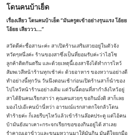
โดนคนบ้าเย็ด
เรื่องเสียว โดนคนบ้าเย็ด ”มันครูดเข้าอย่างรุนแรง โอ้ยย
โอ้ยย เสียววว…..”
สวัดดีค่ะชื่อสานะค่ะ สาเปิดร้านเสริมสวยอยู่ในตัวจัง
หวัดๆหนึ่งค่ะ ร้านของสาซึ่งเป็นที่ยอมรับค่ะว่าไฮโซ
ลูกค้าติดกันตรึม และด้วยเหตุนี้เองสาจึงได้ทำการไหว้
สัมพเวสีหน้าร้านทุกเช้าค่ะ ด้วยอาหาร ของหวานอย่างดี
ทำอย่างนี้ทุกวัน วันนึงตอนเช้าก่อนเปิดร้านสาก็นำของ
ไปไหว้หน้าร้านอย่างเดิม แต่วันนี้ตอนที่สากำลังไหว้อยู่
สาได้ยินคนเรียกสาว่า คุณคนสวยๆ ขอกินมั่งดิ สาก็เลย
มองไปเอ๊ะคนบ้านี่หว่า อารมณ์แรกสาตกใจกลัวโดน
ทำร้ายค่ะ ก็เลยรีบๆไหว้แล้วเข้าร้านล๊อคประตู แต่ไอ้คน
บ้ามันยังมาเคาะกระจกเรียกขอของกินอยู่ได้ สาเลย
รำคาญเอาข้าวและขนมหวานมาให้มันกิน มันดีใจยกมือ