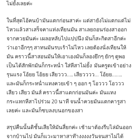
ไม่ยั้งเลยค่ะ
ในที่สุดไอ้คนบ้ามันแตกก่อนสาค่ะ แต่สายังไม่แตกแต่ไม่
ไหวแล้วสาเสร็จคาแท่งเทียนมัน สาเลยถอนร่องสาออก
จากควยมันค่ะ เผลอหลับไปแปปนึง มันก็สะกิดสาอีกค่ะ
ว่าเอาอีกๆๆ สาทนมันรบเร้าไม่ไหว เลยต้องนั่งเทียนให้
มัน คราวนี้สาสอนมันให้เอาเองมันก็ลองยึกๆ ยักๆ ดูพอ
เป็นได้สักพักมันก็กระหน่ำ ใส่หีสาไม่ยั้ง มันครูดเข้าอย่าง
รุนแรง โอ้ยย โอ้ยย เสียววว….. เสียวววว… โอ้ยย……..
และมันก็กระหน่ำแทงควยเข้า ๆ ออก ๆ โอววว โอววว
เสียว เสียว มันส์ คราวนี้สาแตกก่อนมันค่ะ มันแทง
กระแทกหีสาไปร่วม 20 นาที จนน้ำควยมันแตกคารูสา
เลยค่ะ และมันก็ซบลงบนอกของสา
สรุปคืนนั้นดิชั้นเสียให้มันสี่ยกค่ะ เช้ามาต้องรีบไล่มันออก
จากบ้านไป มันก็แวะมาหาสาท๊างงงงงวันจนสาไม่ได้