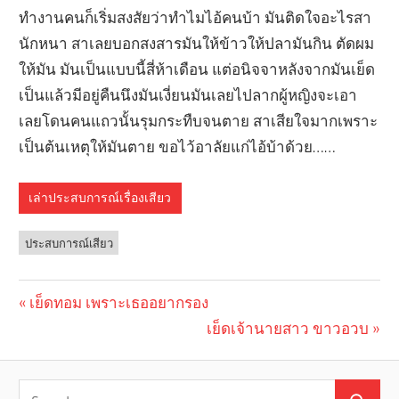
ทำงานคนก็เริ่มสงสัยว่าทำไมไอ้คนบ้า มันติดใจอะไรสา
นักหนา สาเลยบอกสงสารมันให้ข้าวให้ปลามันกิน ตัดผม
ให้มัน มันเป็นแบบนี้สี่ห้าเดือน แต่อนิจจาหลังจากมันเย็ด
เป็นแล้วมีอยู่คืนนึงมันเงี่ยนมันเลยไปลากผู้หญิงจะเอา
เลยโดนคนแถวนั้นรุมกระทืบจนตาย สาเสียใจมากเพราะ
เป็นต้นเหตุให้มันตาย ขอไว้อาลัยแก่ไอ้บ้าด้วย……
เล่าประสบการณ์เรื่องเสียว
ประสบการณ์เสียว
Previous
เย็ดทอม เพราะเธออยากรอง
Post
Post:
Next
เย็ดเจ้านายสาว ขาวอวบ
navigation
Post: