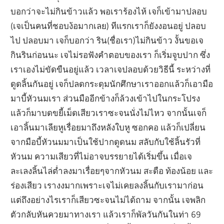
บอกว่าจะไม่กินข้าวแล้ว พอเราร้องไห้ เจก็เข้ามาปลอบ
(เจเป็นคนที่ชอบง้อมากเลย) ทีแรกเราก็ยังงอนอยู่ ปลอบ
ไป ปลอบมา เจก็บอกว่า ริน(ชื่อเรา)ไม่กินข้าว งั้นขอเจ
กินรินก่อนนะ เจไม่รอฟังคำตอบของเรา ก็เริ่มจูบปาก ซึ่ง
เราเองไม่ขัดขืนอยู่แล้ว เวลาเจปลอบด้วยวิธีนี้ ระหว่างที่
ดูดลิ้นกันอยู่ เจก็ปลดกระดุมนักศึกษาเราออกแล้วก็เอามือ
มาบี้หัวนมเรา ส่วนมืออีกข้างก็ล้วงเข้าไปในกระโปรง
แล้วก็มาบดขยี้เม็ดเสียวเราซะจนนั่งไม่ไหว จากนั้นเจก็
เอาลิ้นมาเลียหูเรื่อยมาถึงหลังใบหู ซอกคอ แล้วก็เปลี่ยน
จากมือบี้หัวนมมาเป็นใช้ปากดูดนม สลับกับใช้ลิ้นรัวที่
หัวนม ความเสียวที่ไม่อาจบรรยายได้เริ่มขึ้น เมื่อเจ
ละเลงลิ้นไล่ต่ำลงมาเรื่อยๆจากหัวนม สะดือ ท้องน้อย และ
ร่องเสียว เรางงมากเพราะเจไม่เคยลงลิ้นกับเรามาก่อน
แต่ถึงอย่างไรเราก็เสียวซะจนไม่ได้ถาม จากนั้น เจพลิก
ตัวกลับหันควยมาทางเรา แล้วเราก็พัลวันกันในท่า 69