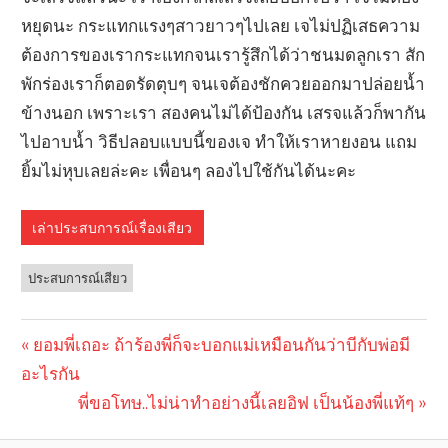
หยุดนะ กระแทกแรงๆสาวยาวๆไปเลย เจไม่ปฏิเสธความ
ต้องการของเรากระแทกจนเรารู้สึกได้ว่าชนมดลูกเรา สัก
พักร่องเราก็ตอดรัดตุบๆ จนเจต้องชักควยออกมาปล่อยน้ำ
ข้างนอก เพราะเรา สองคนไม่ได้ป้องกัน เสรจแล้วก็พากัน
ไปอาบน้ำ วิธีปลอบแบบนี้ของเจ ทำให้เราหายงอน แถม
ยิ้มไม่หุบเลยล่ะคะ เพื่อนๆ ลองไปใช้กันได้นะคะ
เล่าประสบการณ์เรื่องเสียว
ประสบการณ์เสียว
Previous
ยอมพี่เถอะ ถ้าร้องพี่ก็จะบอกแม่เหมือนกันว่าบีกับพ่อมี
Post
อะไรกัน
Post:
navigation
Next
พี่ขอโทษ..ไม่น่าทำอย่างนี้เลยอิฟ เป็นน้องพี่แท้ๆ
Post: