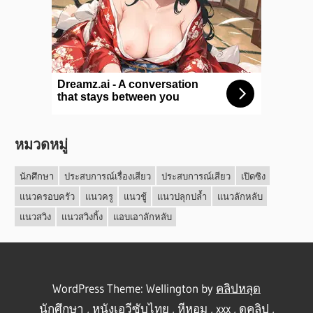
หมวดหมู่
นักศึกษา
ประสบการณ์เรื่องเสียว
ประสบการณ์เสียว
เปิดซิง
แนวครอบครัว
แนวครู
แนวชู้
แนวปลุกปล้ำ
แนวลักหลับ
แนวสวิง
แนวสวิงกิ้ง
แอบเอาลักหลับ
WordPress Theme: Wellington by
คลิปหลุด
นักศึกษา
,
หนังเอวีซับไทย
,
หีหอม
,
xxx
,
ดูคลิป
,