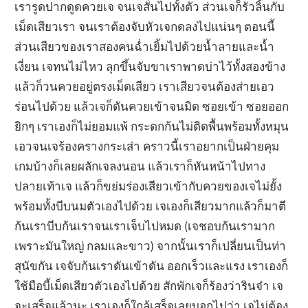
เรารูดปากดูดควยเจ จนเจสั่นไปทั้งตัว ส่วนเจก็รัวลิ้นกับ
เม็ดเสียวเรา จนเราต้องจับหัวเจกดลงไปแน่นๆ ตอนนี้
ส่วนเสียวของเราสองคนฉ่ำเยิ้มไปด้วยน้ำลายและน้ำ
เงี่ยน เจทนไม่ไหว ลุกขึ้นจับขาเราพาดบ่าไว้ทั้งสองข้าง
แล้วก็วนควยอยู่ตรงเม็ดเสียว เราเสียวจนต้องส่ายเอว
ร่อนไปด้วย แล้วเจก็ดันควยเข้าจนมิด ซอยเข้า ซอยออก
ยิกๆ เราเองก็ไม่ยอมแพ้ กระดกก้นไม่ติดพื้นพร้อมทั้งหมุน
เอวจนเจร้องครางกระเส่า คราวนี้เราอยากเป็นฝ่ายคุม
เกมบ้างก็เลยผลักเจลงนอน แล้วเราก็หันหน้าไปทาง
ปลายเท้าเจ แล้วก็ขย่มร่องเสียวเข้ากับควยของเจไม่ยั้ง
พร้อมทั้งบีบนมตัวเองไปด้วย เจเองก็เสียวมากแล้วก็มาตี
ก้นเราบีบก้นเราจนเราเจ็บไปหมด (เจชอบก้นเรามาก
เพราะมันใหญ่ กลมและขาว) จากนั้นเราก็เปลี่ยนเป็นท่า
สุนัขกัน เจจับก้นเราดันเข้าดัน ออกเร็วและแรง เราเองก็
ใช้มือบี้เม็ดเสียวตัวเองไปด้วย สักพักเจก็ร้องว่ารินจ๋า เจ
จะเสร็จแล้วนะ เราเองก็ใกล้เสร็จเลยบอกไปว่า เจไม่ต้อง