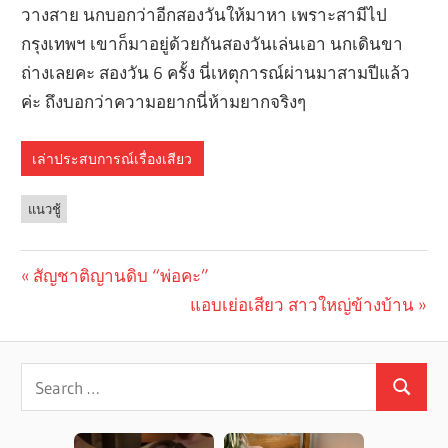
วางสาย นกบอกว่าอีกสองวันให้มาหา เพราะสามีไป
กรุงเทพฯ เขาก็มาอยู่ด้วยกันสองวันเล่นเอา นกเดินขา
ถ่างเลยคะ สองวัน 6 ครั้ง นี่เหตุการณ์ผ่านมาสามปีแล้ว
ค่ะ ถึงบอกว่าความอยากนี่ห้ามยากจริงๆ
เล่าประสบการณ์เรื่องเสียว
แนวชู้
Previous
สัญชาติญานดิบ “พ่อคะ”
Post
Post:
Next
แอบเย่อเสียว สาวใหญ่ข้างบ้าน
navigation
Post: