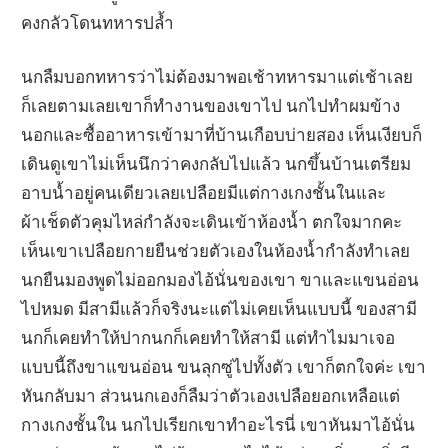
คงกลัวโดนทหารปล้ำ
นกลืมบอกทหารว่าไม่ต้องมาพอเช้าทหารมาแต่เช้าเลย
ก็เลยตามเลยเขาก็ทำงานของเขาไป นกไปทำผมข้าง
นอกและซื้ออาหารเข้ามาที่บ้านเกือบบ่ายสอง เห็นเงียบก็
เดินดูเขาไม่เห็นนึกว่าคงกลับไปแล้ว นกขึ้นบ้านเตรียม
อาบน้ำอยู่คนเดียวเลยเปลือยมีแต่กางเกงชั้นในและ
ผ้าเช็ดตัวคุมไหล่กำลังจะเดินเข้าห้องน้ำ ตกใจมากคะ
เห็นเขาเปลือยกายยืนช่วยตัวเองในห้องน้ำกำลังทำเลย
นกยืนมองพูดไม่ออกมองไอ้นั่นของเขา ขาและแขนอ่อน
ไปหมด มีสามีแล้วก็จริงนะแต่ไม่เคยเห็นแบบนี้ ของสามี
นกก็เคยทำให้ปากนกก็เคยทำให้สามี แต่ทำไมมาเจอ
แบบนี้ถึงขาแขนอ่อน ขนลุกซู่ไปทั้งตัว เขาก็ตกใจค่ะ เขา
หันกลับมา ส่วนนกเองก็ลืมว่าตัวเองเปลือยอกเหลือแต่
กางเกงชั้นใน นกไปเรียกเขาทำอะไรนี่ เขาหันมาไอ้นั่น