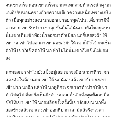
จนเขาเสร็จ ตอนเขาเสร็จเขากะแทกควยทำแรงน่าดู นก
เองถึงกับนอนครางด้วยความเสียวความเหนื่อเพราะเกร็ง
ตัว เมื่อทุกอย่างสงบ นกบอกเขาอย่าพูดไปนะเดี๋ยวสามีพี่
เอาตาย เขารับปาก เขาลุกขึ้นยืนไอ้นั่นเขายังโด่อยู่แบบ
นั้นเขาเดินเข้าห้องน้ำออกมาตัวเปียก นกก็เลยส่งผ้าให้
เขา นกเข้าไปออกมาเขาคอยส่งผ้าให้ เขาก็ดึงไว้ ผมเช็ด
ตัวให้ เขาก็เช็คตัวให้ นก ทำไมไอ้นั่นเขาถึงแข็งไม่ยอม
ลง
นกมองเขา ทำไมยังแข็งอยู่เลย เขาจุงมือ นกมาทีกระจก
แต่งตัวในห้องนอน เขาให้ นกนั่งลงแล้วเขาจับของเขา
เข้าปาก นกอีก แล้วให้ นกดูที่กระจกเวลาทำปากให้เขา
ทำไปดูไป ดีคะยิ่งเห็นยิ่งทำ นกเลยทั้งเลียทั้งดูดทั้งเอามือ
ชักให้เขา เขาให้ นกอมอีกครั้งครั้งนี้เขาจับแขน นกทั้ง
สองข้างแล้วเขาเด่งเข้าออกที่ปาก นก มันส์จริงๆเวลา