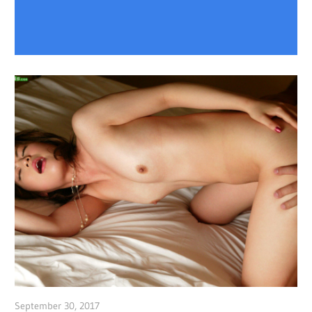
September 30, 2017
admin