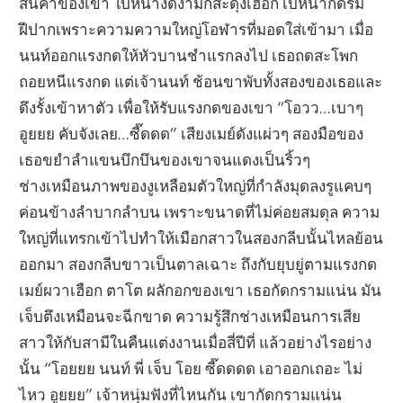
สิ้นคำของเขา ใบหน้างดงามก็สะดุ้งเฮือก เบ้หน้ากัดริม
ฝีปากเพราะความความใหญ่โอฬารที่มอดใส่เข้ามา เมื่อ
นนท์ออกแรงกดให้หัวบานชำแรกลงไป เธอถดสะโพก
ถอยหนีแรงกด แต่เจ้านนท์ ช้อนขาพับทั้งสองของเธอและ
ดึงรั้งเข้าหาตัว เพื่อให้รับแรงกดของเขา “โอวว…เบาๆ
อูยยย คับจังเลย…ซี๊ดดด” เสียงเมย์ดังแผ่วๆ สองมือของ
เธอขยำลำแขนบึกบึนของเขาจนแดงเป็นริ้วๆ
ช่างเหมือนภาพของงูเหลือมตัวใหญ่ที่กำลังมุดลงรูแคบๆ
ค่อนข้างลำบากลำบน เพราะขนาดที่ไม่ค่อยสมดุล ความ
ใหญ่ที่แทรกเข้าไปทำให้เมือกสาวในสองกลีบนั้นไหลย้อน
ออกมา สองกลีบขาวเป็นตาลเฉาะ ถึงกับยุบยู่ตามแรงกด
เมย์ผวาเฮือก ตาโต ผลักอกของเขา เธอกัดกรามแน่น มัน
เจ็บตึงเหมือนจะฉีกขาด ความรู้สึกช่างเหมือนการเสีย
สาวให้กับสามีในคืนแต่งงานเมื่อสี่ปีที่ แล้วอย่างไรอย่าง
นั้น “โอยยย นนท์ พี่ เจ็บ โอย ซี๊ดดดด เอาออกเถอะ ไม่
ไหว อูยยย” เจ้าหนุ่มฟังที่ไหนกัน เขากัดกรามแน่น