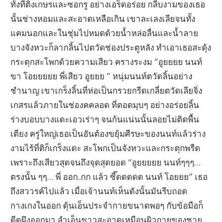
ทั้งที่ติ่งเกษรและซอกรู อย่างเอร็ดอร่อย กลีบงามของเธอ
นั้นช่างหอมและสะอาดเหลือเกิน เขาละเลงเลียจนทั้ง
แคมนอกและในชุ่มไปหมดด้วยน้ำหล่อลื่นและน้ำลาย
บางจังหวะก็ลากลิ้นไปตวัดช่องประตูหลัง ทำเอาเธอสะดุ้ง
กระตุกสะโพกด้วยความเสียว ครางระงม “อูยยยย นนท์
ขา โอยยยยย พี่เสียว อูยยย ” หนุ่มนนท์ตวัดลิ้นอย่าง
ชำนาญ เขาเกร็งลิ้นที่ห่อเป็นกรวยกรีดเกลี่ยตวัดเลียจิ่ง
เกสรแล้วภายในช่องคคลอด ที่ตอดมุบๆ อย่างอร่อยลิ้น
ร่างบอบบางแดะเอวเร่าๆ จนก้นแน่นนั้นลอยไม่ติดพื้น
เตียง ครู่ใหญ่เธอเป็นอันต้องขยุ้มศีรษะของนนท์แล้วร่าง
งามไร้ที่ติก็เกร็งแดะ สะโพกเป็นจังหวะและกระตุกพรืด
เพราะถึงเสียวสุดจนถึงจุดสุดยอด “อูยยยยย นนท์ๆๆๆ…
ตรงนั้น ๆๆ… พี่ ออก..กก แล้ว ซี๊ดดดดด นนท์ โอยยย” เธอ
ถึงสววรค์ไปแล้ว เมื่อเจ้านนท์เห็นดังนั้นมันรีบถอด
กางเกงในออก ดุ้นเอ็นประจำกายขนาดพอๆ กับข้อมือก็
ดีดผึงออกมา ลำเอ็นขาวสะอาดเหมือนผิวกายของชาย