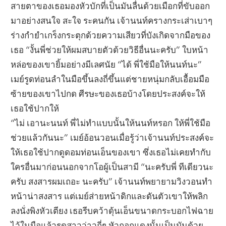
สายตาของเธอมองหัวบักที่เป็นมันลื่นด้วยเมือกที่ขับออก
มาอย่างสนใจ สะใจ ระคนกัน เจ้านนท์ครางกระเส่าเบาๆ
ร่างกำยำเกร็งกระตุกด้วยความเสียวที่บังเกิดจากมือของ
เธอ “งั้นพี่ช่วยให้ผมสบายตัวด้วยวิธีอื่นนะครับ” ใบหน้า
หล่อของเขายิ้มอย่างมีเลศนัย “ได้ พี่ใช้มือให้นนท์นะ”
เมย์รูดท่อนลำในมือขึ้นลงถี่ขึ้นแต่ชายหนุ่มกลับเอื้อมมือ
ซ้ายของเขาไปกด ศีรษะของเธอบ้างโดยประสงค์จะให้
เธอใช้ปากให้
“ไม่ เอานะนนท์ พี่ไม่ทำแบบนั้นให้นนท์หรอก ให้พี่ใช้มือ
ช่วยแล้วกันนะ” เมย์อ้อนวอนเมื่อรู้ว่าเจ้านนท์ประสงค์จะ
ให้เธอใช้ปากดูดอมท่อนเอ็นของเขา ซึ่งเธอไม่เคยทำกับ
ใครอื่นมาก่อนนอกจากโอผู้เป็นสามี “นะครับพี่ ทีเดียวนะ
ครับ สงสารผมเถอะ นะครับ” เจ้านนท์พยายามวิงวอนทำ
หน้าน่าสงสาร แต่เมย์ส่ายหน้าดิกและดันตัวเขาให้พลิก
ลงนั่งพิงหัวเตียง เธอรีบคว้าดุ้นเอ็นขนาดกระบอกไฟฉาย
ไว้ในมือแล้วรูดสาวว่าวถี่ๆ หัวถอกแดงนั้นเป็นมันด้วย