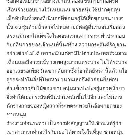
ซอกคอเนียนขาวอย่างเมามัน สองแขนกำยำกอดรัด
เรือนร่างบอบบางไว้แนบแน่น ชายหนุ่มใช้ปากดูดดุน
เม็ดทับทิมทั้งสองที่เนินอกที่ซ่อนอยู่ใต้เสื้อชุดนอน บางๆ
นั้น จนชุ่มด้วยน้ำลายไปหมด เมย์ต่อสู้ดิ้นรนจนเริ่มอ่อน
แรง แม้นจะไม่เต็มใจในตอนแรกแต่การกระทำประกอบ
กับกลิ่นกายของเจ้านนท์นั้นสร้าง ความกระสันต์รัญจวน
อย่างช่วยไม่ได้ เพราะนับแต่สามีไปต่างประเทศร่วมสาม
เดือนเธอมีอารมณ์ทางเพศสูงมากแต่ระบาย ไม่ได้ระบาย
ออกเลยรอเพียงวันเขากลับมาซึ่งก็อาทิตย์หน้านี้แล้ว เมื่อ
ถูกกระทำในสิ่งที่โหยหามานานเธอจึงตัวอ่อนยิ่งท่อน
ลำแข็งราวกับไม้ของ ชายหนุ่มมาเปะปะอยู่แถวหน้าขา
ยิ่งทำให้เธอกระสันต์ปั่นป่วนหนักขึ้นไปอีก และไม่นาน
นักร่างกายของหญิงสาวก็ระทดระทวยในอ้อมกอดของ
ชายหนุ่ม
ร่างงามอ่อนระทวยเป็นการส่งสัญญานให้เจ้านนท์รู้ว่า
เขาสามารถทำอะไรกับเธอ ได้ตามใจในที่สุด ชายหนุ่ม