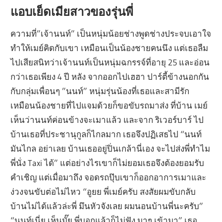
แอบเย็ดเมียสาวของรุ่นพี่
ความที่”เจ้านนท์” เป็นหนุ่มน้อยช่างพูดช่างประจบเอาใจ
ทำให้เมย์คิดกับเขา เหมือนเป็นน้องชายคนนึง แต่เธอลืม
ไปเสียสนิทว่าเจ้านนท์เป็นหนุ่มฉกรรจ์ที่อายุ 25 และอ่อน
กว่าเธอเพียง 4 ปี หลัง จากออกไปเฮฮา ปาร์ตี้ข้างนอกกัน
กับกลุ่มเพื่อนๆ ”นนท์” หนุ่มรุ่นน้องที่เธอและสามีรัก
เหมือนน้องชายที่ไปแจมด้วยก็ขอขับรถมาส่ง ที่บ้าน เมย์
เห็นว่านนท์ค่อนข้างจะเมาแล้ว และจาก ริเวอร์บาร์ ไป
บ้านเธอที่ประชานุกูลก็ไกลมาก เธอจึงปฏิเสธไป “นนท์
มันไกล อย่าเลย บ้านเธออยู่ปิ่นเกล้านี่เอง จะไปส่งพี่ทำไม
พี่นั่ง Taxi ได้” แต่อย่างไรเขาก็ไม่ยอมเธอจึงต้องยอมรับ
คำเชิญ แต่เมื่อมาถึง จอดรถปุ๊บเขาก็ออกอาการเมาและ
ง่วงจนขับต่อไม่ไหว “อูยย พี่เมย์ครับ สงสัยผมขับกลับ
บ้านไม่ได้แล้วล่ะพี่ มึนหัวจังเลย ผมนอนบ้านพี่นะครับ”
“นนท์เนี่ย เห็นมั๊ย พี่บอกแล้วก็ไม่ฟัง มาๆ เข้ามา” เธอ