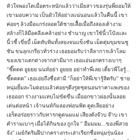
หัวใจพองโตเมื่อตระหนักแล้วว่าเมียสาวของรุ่นพี่ยอมให้
เขามอบความ เป็นผัวให้อย่างแน่นอนแล้วในคืนนี้ เขา
ค่อยๆ ล้วงมือแกร่งลอดใต้ชายเสื้อเมื่อถึงสองเต้างาม
สล้างก็ไล้มือคลึงเคล้าอย่าง ชำนาญ เขาใช้นิ้วโป้งและ
นิ้วชี้ เขี่ยบี้ เม็ดทับทิมทั้งสองจนแข็งชัน เม็ดตุ่มขุมขนชู
ชัน ขนลุกเกรียวทั่วร่าง เธอยอมรับว่าลีลาการเล้าโลม
ของเขาแตกต่างจากสามีมาก เธอแอ่นอกครางเบาๆ
“ซี๊ดดด อูยยย นนท์อย่า อูยยย อย่าทำพี่เลย เดี๋ยวพี่โอรู้…
ซี๊ดดดด” เธอเอ่ยถึงชื่อสามี “ก็อย่าให้พี่เขารู้สิครับ” ชาย
หนุ่มยิ้มละไมตอบแล้วค่อยๆดึงรูดชุดนอนราคาแพงของ
เธอออก ร่างงามแทบไม่ขัดขืน เมื่ออกขาวผ่องนั้นลอย
เด่นต่อหน้า เจ้านนท์ก้มลองฟอนฟัด ดูดเลียอย่าง
เอร็ดอร่อยราวกับทารกดูดนมแม่ เสียงดังจ๊วบ จ๊าบ เขา
คำรามเบาๆ เมื่อได้กินของ ถูกใจ ” อืมมมม….ของพี่สวย
จัง” เมย์กัดริมฝีปากครางกระเส่าเรียกชื่อหนุ่มรุ่นน้อง