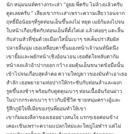
นัก หนุ่มนนท์ครางกระเส่า “อูยย พี่ครับ ไม่ล้างแล้วครับ
ดูดเลยครับ ” เสียงเขากระเส่าเพราะความเสียวว่อนจาก
ฤทธิ์มือน้อยๆที่รูดท่อนเอ็นขึ้นลงไม่ หยุด เมย์ก้มลงไปจน
ใบหน้าเกือบชิดกับท่อนเอ็นที่ตั้งโด่เด่ แล้วค่อยๆ แตะลิ้น
กับส่วนหัวที่ชุ่มด้วยเมือกใสนั้นเบาๆ รสเค็มปร่าสัมผัส
ปลายลิ้นนุ่ม เธอเหลือบตาขึ้นมองหน้าเจ้านนท์นิดนึง
เขายิ้มและพยักหน้าเชิงอ้อนวอน เธอตัดใจหลับตาก้ม
หน้าลงแล้วอ้าปากออก กว้าง อมดุ้นเอ็นขนาดข้อมือนั้น
เข้าไปจนเกือบสุดลำคอ ความใหญ่ยาวของมันทำเอาเธอ
สำลัก เธอพยายามห่อปากให้กระชับกับท่อนลำและผงก
รูดขึ้นลงช้าๆ พร้อมกับดูดดุนเบาๆ ท่อนเนื้ออันร้อนผ่าว
ในปากกระดกเบาๆ ราวกับมีชีวิต ชายหนุ่มครางอู้และ
รู้สึกภูมิใจที่เมียของรุ่นพี่ยอมทำให้เขา
เขาก้มมองลีลาของเธออย่างสนใจ แรกๆเธอค่อนข้าง
เคอะเขินเพราะความแปลกใหม่และใหญ่โอฬาร แต่ไม่