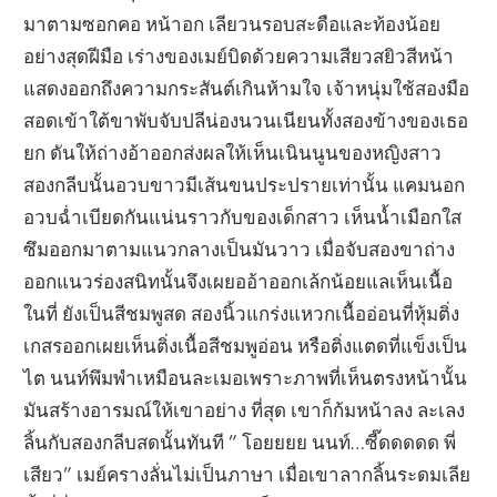
มาตามซอกคอ หน้าอก เลียวนรอบสะดือและท้องน้อย
อย่างสุดฝีมือ เร่างของเมย์บิดด้วยความเสียวสยิวสีหน้า
แสดงออกถึงความกระสันต์เกินห้ามใจ เจ้าหนุ่มใช้สองมือ
สอดเข้าใต้ขาพับจับปลีน่องนวนเนียนทั้งสองข้างของเธอ
ยก ดันให้ถ่างอ้าออกส่งผลให้เห็นเนินนูนของหญิงสาว
สองกลีบนั้นอวบขาวมีเส้นขนประปรายเท่านั้น แคมนอก
อวบฉ่ำเบียดกันแน่นราวกับของเด็กสาว เห็นน้ำเมือกใส
ซึมออกมาตามแนวกลางเป็นมันวาว เมื่อจับสองขาถ่าง
ออกแนวร่องสนิทนั้นจึงเผยออ้าออกเล้กน้อยแลเห็นเนื้อ
ในที่ ยังเป็นสีชมพูสด สองนิ้วแกร่งแหวกเนื้ออ่อนที่หุ้มติ่ง
เกสรออกเผยเห็นติ่งเนื้อสีชมพูอ่อน หรือติ่งแตดที่แข็งเป็น
ไต นนท์พึมพำเหมือนละเมอเพราะภาพที่เห็นตรงหน้านั้น
มันสร้างอารมณ์ให้เขาอย่าง ที่สุด เขาก็ก้มหน้าลง ละเลง
ลิ้นกับสองกลีบสดนั้นทันที ” โอยยยย นนท์…ซี๊ดดดดด พี่
เสียว” เมย์ครางลั่นไม่เป็นภาษา เมื่อเขาลากลิ้นระดมเลีย