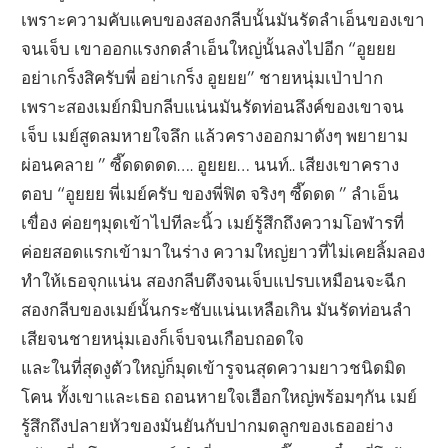
เพราะความคับแคบของสองกลีบนั้นมันรัดลำเอ็นของเขา
จนเจ็บ เขาออกแรงกดลำเอ็นใหญ่นั้นลงไปอีก “อูยยย
อย่าเกร็งสิครับพี่ อย่าเกร็ง อูยยย” ชายหนุ่มเป่าปาก
เพราะสองเมย์กมิบกลีบแน่นมันรัดท่อนลึงค์ของเขาจน
เจ็บ เมย์สูดลมหายใจลึก แล้วครางออกมาดังๆ พยายาม
ผ่อนคลาย ” ซี๊ดดดดด…. อูยยย… นนท์.. เสียงเขาคราง
ตอบ “อูยยย พี่เมย์ครับ ของพี่ฟิต จริงๆ ซี๊ดดด ” ลำเอ็น
เขื่อง ค่อยๆมุดเข้าไปทีละนิ้ว เมย์รู้สึกถึงความโอฬารที่
ค่อยสอดแรกเข้ามาในร่าง ความใหญ่ยาวที่ไม่เคยลิ้มลอง
ทำให้เธอจุกแน่น สองกลีบตึงจนเจ็บแปรบเหมือนจะฉีก
สองกลีบของเมย์นั้นกระชับแน่นเหลือเกิน มันรัดท่อนลำ
เสียจนชายหนุ่มเองก็เจ็บจนเกือบถอดใจ
และในที่สุดงูตัวใหญ่ก็มุดเข้ารูจนสุดความยาวชนิดมิด
โคน ทั้งเขาและเธอ ถอนหายใจเฮือกใหญ่พร้อมๆกัน เมย์
รู้สึกถึงปลายหัวของมันยันกับปากมดลูกของเธออย่าง