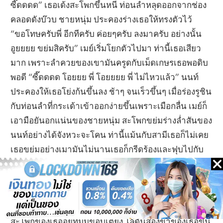
ซี๊ดดดด” เธอเด้งสะโพกขึ้นหนี ท่อนลำหลุดออกจากช่อง
คลอดดังบ๊วบ ชายหนุ่ม ประคองร่างเธอให้ทรงตัวไว้
“ขอโทษครับพี่ อีกทีครับ ค่อยๆครับ ลงมาครับ อย่างนั้น
อูยยยย ขย่มสิครับ” เมย์เริ่มโยกตัวไปมา ท่านี้เธอเสียว
มาก เพราะลำควยของเขามันครูดกับเม็ดเกษรเธอพอดิบ
พอดี “ซี๊ดดดด โอยยย พี่ โอยยยย พี่ ไม่ไหวแล้ว” นนท์
ประคองให้เธอโย่งก้นขึ้นลง ช้าๆ จนเร็วขึ้นๆ เมื่อร่องรูชิน
กับท่อนลำที่กระเด้าเข้าออกง่ายขึ้นเพราะเมือกลื่น เมย์ก็
เอามือยันอกแน่นของชายหนุ่ม สะโพกขย่มร่างล่ำสันของ
นนท์อย่างได้จังหวะจะโคน ท่านี้แม้นกับสามีเธอก็ไม่เคย
เธอขย่มอย่างเมามันไม่นานเธอก็กรีดร้องและฟุบไปกับ
อกของเขา ร่างงามเกร็งกระตุกเมื่อถึงสวรรค์เป็นครั้งที่
สาม “พี่ไม่รอผมเลย คราวนี้ทีผมบ้างนะ” เขากอดเอวเธอ
ไว้แน่นและพลิกตัวลงให้เมย์อยู่เบื้องล่างโดยที่ท่อนควย
ใหญ่ของ เขายังเสียบคาอยู่ในช่องรัก เขาจัดท่าให้ให้
สะโพกของเธออยู่ที่มุมขอบเตียง โล้ดันสองขาของเธอขึ้น