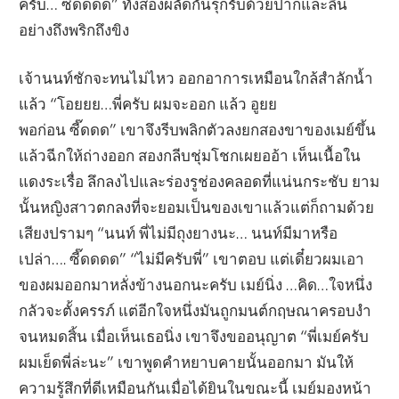
ครับ… ซี๊ดดดด” ทั้งสองผลัดกันรุกรับด้วยปากและลิ้น
อย่างถึงพริกถึงขิง
เจ้านนท์ชักจะทนไม่ไหว ออกอาการเหมือนใกล้สำลักน้ำ
แล้ว “โอยยย…พี่ครับ ผมจะออก แล้ว อูยย
พอก่อน ซี๊ดดด” เขาจึงรีบพลิกตัวลงยกสองขาของเมย์ขึ้น
แล้วฉีกให้ถ่างออก สองกลีบชุ่มโชกเผยออ้า เห็นเนื้อใน
แดงระเรื่อ ลึกลงไปและร่องรูช่องคลอดที่แน่นกระชับ ยาม
นั้นหญิงสาวตกลงที่จะยอมเป็นของเขาแล้วแต่ก็ถามด้วย
เสียงปรามๆ “นนท์ พี่ไม่มีถุงยางนะ… นนท์มีมาหรือ
เปล่า…. ซี๊ดดดด” “ไม่มีครับพี่” เขาตอบ แต่เดี๋ยวผมเอา
ของผมออกมาหลั่งข้างนอกนะครับ เมย์นิ่ง …คิด…ใจหนึ่ง
กลัวจะตั้งครรภ์ แต่อีกใจหนึ่งมันถูกมนต์กฤษณาครอบงำ
จนหมดสิ้น เมื่อเห็นเธอนิ่ง เขาจึงขออนุญาต “พี่เมย์ครับ
ผมเย็ดพี่ล่ะนะ” เขาพูดคำหยาบคายนั้นออกมา มันให้
ความรู้สึกที่ดีเหมือนกันเมื่อได้ยินในขณะนี้ เมย์มองหน้า