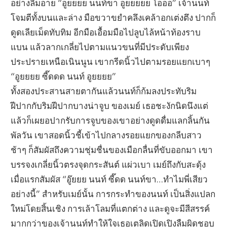
อย่างลืมอาย “อูยยยย นนท์ขา อูยยยยย โอออ” เจ้านนท์
โจมตีทั้งบนและล่าง มือขวาขยำคลึงเคล้าอกเต่งตึง ปากก็
ดูดเลียเม็ดทับทิม อีกมือเอื้อมมือไปลูบไล้หน้าท้องราบ
แบน แล้วลากเกลี่ยไปตามแนวขนที่มีประดับเพียง
ประปรายเหนือเนินนูน เขากรีดนิ้วไปตามรอยแยกเบาๆ
“อูยยยย ซี๊ดดด นนท์ อูยยยย”
ทั้งสองประสานสายตากันแล้วนนท์ก็ก้มลงประทับริม
ฝีปากกับริมฝีปากบางน่าจูบ ของเมย์ เธอชะงักนิดนึงแต่
แล้วก็เผยอปากรับการจูบของเขาอย่างดูดดื่มแลกลิ้นกัน
พัลวัน เขาสอดนิ้วชี้เข้าไปกลางรอยแยกของกลีบสาว
ช้าๆ ก็สัมผัสถึงความชุ่มชื่นของเมือกลื่นที่ขับออกมา เขา
บรรจงเกลี่ยนิ้วตรงจุดกระสันต์ แผ่วเบา เมย์ถึงกับสะดุ้ง
เมื่อแรกสัมผัส “อู๊ยยย นนท์ ซี๊ดด นนท์ขา…ทำไมพี่เสียว
อย่างนี้” สำหรับเมย์นั้น การกระทำของนนท์ เป็นสิ่งแปลก
ใหม่โดยสิ้นเชิง การเล้าโลมที่แตกต่าง และดูจะมีสีสรรค์
มากกว่าของเจ้านนท์ทำให้ใจเธอเตลิดเปิดเปิงลืมผิดชอบ