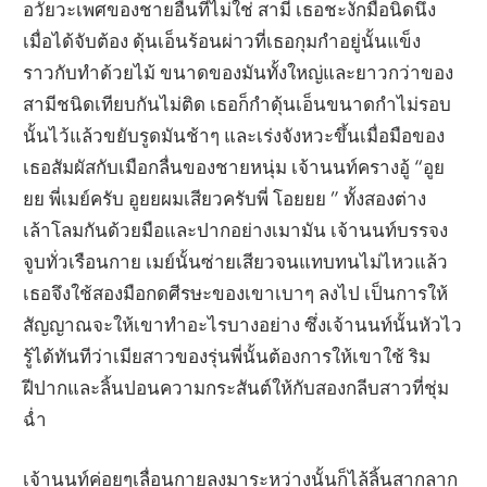
อวัยวะเพศของชายอื่นที่ไม่ใช่ สามี เธอชะงักมือนิดนึง
เมื่อได้จับต้อง ดุ้นเอ็นร้อนผ่าวที่เธอกุมกำอยู่นั้นแข็ง
ราวกับทำด้วยไม้ ขนาดของมันทั้งใหญ่และยาวกว่าของ
สามีชนิดเทียบกันไม่ติด เธอก็กำดุ้นเอ็นขนาดกำไม่รอบ
นั้นไว้แล้วขยับรูดมันช้าๆ และเร่งจังหวะขึ้นเมื่อมือของ
เธอสัมผัสกับเมือกลื่นของชายหนุ่ม เจ้านนท์ครางอู้ “อูย
ยย พี่เมย์ครับ อูยยผมเสียวครับพี่ โอยยย ” ทั้งสองต่าง
เล้าโลมกันด้วยมือและปากอย่างเมามัน เจ้านนท์บรรจง
จูบทั่วเรือนกาย เมย์นั้นซ่ายเสียวจนแทบทนไม่ไหวแล้ว
เธอจึงใช้สองมือกดศีรษะของเขาเบาๆ ลงไป เป็นการให้
สัญญาณจะให้เขาทำอะไรบางอย่าง ซึ่งเจ้านนท์นั้นหัวไว
รู้ได้ทันทีว่าเมียสาวของรุ่นพี่นั้นต้องการให้เขาใช้ ริม
ฝีปากและลิ้นปอนความกระสันต์ให้กับสองกลีบสาวที่ชุ่ม
ฉ่ำ
เจ้านนท์ค่อยๆเลื่อนกายลงมาระหว่างนั้นก็ไล้ลิ้นสากลาก