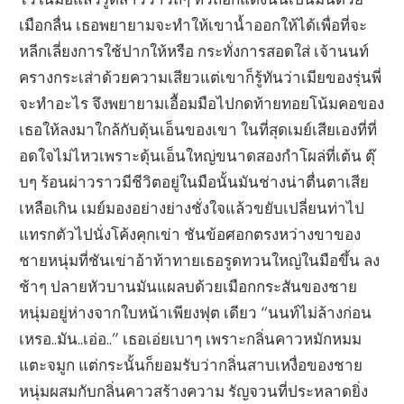
เมือกลื่น เธอพยายามจะทำให้เขาน้ำออกให้ได้เพื่อที่จะ
หลีกเลี่ยงการใช้ปากให้หรือ กระทั่งการสอดใส่ เจ้านนท์
ครางกระเส่าด้วยความเสียวแต่เขาก็รู้ทันว่าเมียของรุ่นพี่
จะทำอะไร จึงพยายามเอื้อมมือไปกดท้ายทอยโน้มคอของ
เธอให้ลงมาใกล้กับดุ้นเอ็นของเขา ในที่สุดเมย์เสียเองที่ที่
อดใจไม่ไหวเพราะดุ้นเอ็นใหญ่ขนาดสองกำโผล่ที่เต้น ตุ๊
บๆ ร้อนผ่าวราวมีชีวิตอยู่ในมือนั้นมันช่างน่าตื่นตาเสีย
เหลือเกิน เมย์มองอย่างย่างชั่งใจแล้วขยับเปลี่ยนท่าไป
แทรกตัวไปนั่งโค้งคุกเข่า ชันข้อศอกตรงหว่างขาของ
ชายหนุ่มที่ชันเข่าอ้าท้าทายเธอรูดทวนใหญ่ในมือขึ้น ลง
ช้าๆ ปลายหัวบานมันแผลบด้วยเมือกกระสันของชาย
หนุ่มอยู่ห่างจากใบหน้าเพียงฟุต เดียว “นนท์ไม่ล้างก่อน
เหรอ..มัน..เอ่อ..” เธอเอ่ยเบาๆ เพราะกลิ่นคาวหมักหมม
แตะจมูก แต่กระนั้นก็ยอมรับว่ากลิ่นสาบเหงื่อของชาย
หนุ่มผสมกับกลิ่นคาวสร้างความ รัญจวนที่ประหลาดยิ่ง