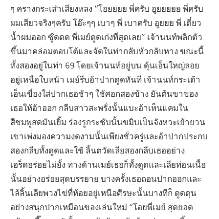
ๆ ครางกระเส่าเสียงหลง “โอยยยย พี่ครับ อูยยยยย พี่ครับ
ผมเสียวจริงๆครับ โอ๊ะๆๆ เบาๆ พี่ เบาครับ อูยยย พี่ เดี๋ยว
น้ำผมออก ซู๊ดดด พี่เมย์ดูดเก่งที่สุดเลย” เจ้านนท์พลิกตัว
ขึ้นมาคล่อมตอบโต้และจัดในท่ากลับหัวกลับหาง ขณะนี้
ทั้งสองอยู่ในท่า 69 โดยเจ้านนท์อยู่บน ดุ้นเอ็นใหญ่ลอย
อยู่เหนือใบหน้า เมย์รีบอ้าปากดูดทันที เจ้านนท์กระเด้า
เอ็นเขื่องใส่ปากเธอช้าๆ ใช้ศอกสองข้าง ยันต้นขาของ
เธอให้อ้าออก กลีบสาวสะพรั่งนั้นแบะอ้าเห็นแคมใน
สีชมพูสดมันเยิ้ม ร่องรูกระชับนั้นขมิบเป็นจังหวะเย้ายวน
เขาเพ่งมองความงดงามนั้นเพียงชั่วครู่และอ้าปากประกบ
สองกลีบทั้งดูดและใช้ ลิ้นตวัดเลียสองกลีบเธออย่าง
เอร็ดอร่อยไม่ยั้ง ทางด้านเมย์เธอก็ทั้งดูดและเลียท่อนเนื้อ
นั้นอย่างอร่อยสุดบรรยาย บางครั้งเธอถอนปากออกและ
ไล้ลิ้นเลียพวงไข่ที่ห้อยอยู่เหนือศีรษะนั้นบางทีก็ ดูดดุน
อย่างสนุกปากเหมือนของเล่นใหม่ “โอยพี่เมย์ สุดยอด