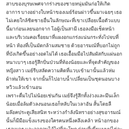
สาบของบุรษเพศจากร่างของชายหนุ่มมันก่อให้เกิด
อาการ บางอย่างใบหน้าของเมย์ร้อนผ่าวขึ้นมาเฉยๆ เธอ
ไม่เคยใกล้ชิดชายอื่นในลักษณะที่เขาเปลือยเนื้อตัวแบบ
นี้มาก่อนเลยนอกจาก โอผู้เป็นสามี เธอลงมือเช็ดหน้า
และบริเวณคอเรื่อยมาที่แผงอกแกร่งแน่นกระทั่งไปจบที่
หน้า ท้องที่เป็นมัดกล้ามสมชาย ด้วยอารมณ์ที่บอกไม่ถูก
ที่บังเกิดขึ้นอย่างอดไม่ได้ เธอเอื้อมมือไปสัมผัสกับแผ่นอก
หนาเบาๆ เธอรู้สึกปั่นป่วนที่ท้องน้อยและที่จุดสำคัญของ
หญิงสาว เมย์รีบสลัดความคิดที่แวบเข้ามานั้นแล้วห่ม
ผ้าห่มให้เขา จากนั้นก็ไปอาบน้ำเปลี่ยนเป็นชุดนอนบาง
หวิวแล้วเข้านอน
เพราะดื่มไปไม่น้อยเช่นกัน เมย์จึงรู้สึกทั้งง่วงและมึนเล็ก
น้อยเมื่อล้มตัวลงนอนเธอก็หลับในเวลาอัน สั้นโดยลื
มล๊อคประตูเสียสนิท ระหว่างกำลังนิทราอย่างสุขอารมณ์
นั้นก็มีมือแข็งแรงของใครคนหนึ่งคลึงเคล้า หน้าอกของ
เธอเบาๆ และลากลูบไล้ไปที่สะโพก ก่อนที่เขี่ยแบบปูไต่ละ