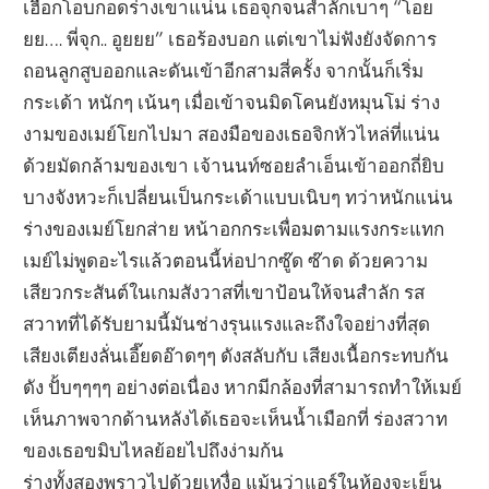
เฮือกโอบกอดร่างเขาแน่น เธอจุกจนสำลักเบาๆ “โอย
ยย…. พี่จุก.. อูยยย” เธอร้องบอก แต่เขาไม่ฟังยังจัดการ
ถอนลูกสูบออกและดันเข้าอีกสามสี่ครั้ง จากนั้นก็เริ่ม
กระเด้า หนักๆ เน้นๆ เมื่อเข้าจนมิดโคนยังหมุนโม่ ร่าง
งามของเมย์โยกไปมา สองมือของเธอจิกหัวไหล่ที่แน่น
ด้วยมัดกล้ามของเขา เจ้านนท์ซอยลำเอ็นเข้าออกถี่ยิบ
บางจังหวะก็เปลี่ยนเป็นกระเด้าแบบเนิบๆ ทว่าหนักแน่น
ร่างของเมย์โยกส่าย หน้าอกกระเพื่อมตามแรงกระแทก
เมย์ไม่พูดอะไรแล้วตอนนี้ห่อปากซู๊ด ซ๊าด ด้วยความ
เสียวกระสันต์ในเกมสังวาสที่เขาป้อนให้จนสำลัก รส
สวาทที่ได้รับยามนี้มันช่างรุนแรงและถึงใจอย่างที่สุด
เสียงเตียงลั่นเอี๊ยดอ๊าดๆๆ ดังสลับกับ เสียงเนื้อกระทบกัน
ดัง ปั้บๆๆๆๆ อย่างต่อเนื่อง หากมีกล้องที่สามารถทำให้เมย์
เห็นภาพจากด้านหลังได้เธอจะเห็นน้ำเมือกที่ ร่องสวาท
ของเธอขมิบไหลย้อยไปถึงง่ามก้น
ร่างทั้งสองพราวไปด้วยเหงื่อ แม้นว่าแอร์ในห้องจะเย็น