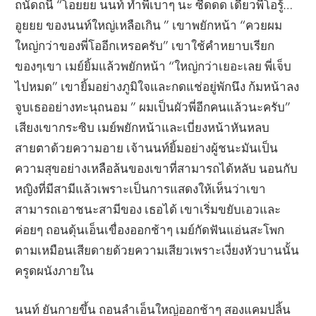
ถนัดถนี่ “โอยยย นนท์ ทำพี่เบาๆ นะ ซี๊ดดด เดี๋ยวพี่โอรู้…
อูยยย ของนนท์ใหญ่เหลือเกิน ” เขาพยักหน้า “ควยผม
ใหญ่กว่าของพี่โออีกเหรอครับ” เขาใช้คำหยาบเรียก
ของๆเขา เมย์ยิ้มแล้วพยักหน้า “ใหญ่กว่าเยอะเลย พี่เจ็บ
ไปหมด” เขายิ้มอย่างภูมิใจและกดแช่อยู่พักนึง ก้มหน้าลง
จูบเธออย่างทะนุถนอม ” ผมเป็นผัวพี่อีกคนแล้วนะครับ”
เสียงเขากระซิบ เมย์พยักหน้าและเบี่ยงหน้าหันหลบ
สายตาด้วยความอาย เจ้านนท์ยิ้มอย่างผู้ชนะมันเป็น
ความสุขอย่างเหลือล้นของเขาที่สามารถได้หลับ นอนกับ
หญิงที่มีสามีแล้วเพราะเป็นการแสดงให้เห็นว่าเขา
สามารถเอาชนะสามีของ เธอได้ เขาเริ่มขยับเอวและ
ค่อยๆ ถอนดุ้นเอ็นเขื่องออกช้าๆ เมย์กัดฟันแอ่นสะโพก
ตามเหมือนเสียดายด้วยความเสียวเพราะเงี่ยงหัวบานนั้น
ครูดผนังภายใน
นนท์ ยันกายขึ้น ถอนลำเอ็นใหญ่ออกช้าๆ สองแคมปลิ้น