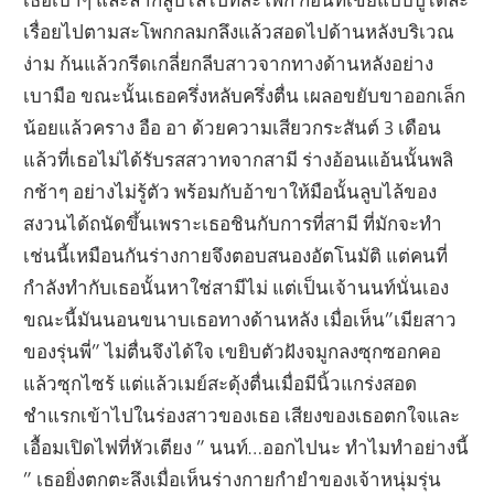
เรื่อยไปตามสะโพกกลมกลึงแล้วสอดไปด้านหลังบริเวณ
ง่าม ก้นแล้วกรีดเกลี่ยกลีบสาวจากทางด้านหลังอย่าง
เบามือ ขณะนั้นเธอครึ่งหลับครึ่งตื่น เผลอขยับขาออกเล็ก
น้อยแล้วคราง อือ อา ด้วยความเสียวกระสันต์ 3 เดือน
แล้วที่เธอไม่ได้รับรสสวาทจากสามี ร่างอ้อนแอ้นนั้นพลิ
กช้าๆ อย่างไม่รู้ตัว พร้อมกับอ้าขาให้มือนั้นลูบไล้ของ
สงวนได้ถนัดขึ้นเพราะเธอชินกับการที่สามี ที่มักจะทำ
เช่นนี้เหมือนกันร่างกายจึงตอบสนองอัตโนมัติ แต่คนที่
กำลังทำกับเธอนั้นหาใช่สามีไม่ แต่เป็นเจ้านนท์นั่นเอง
ขณะนี้มันนอนขนาบเธอทางด้านหลัง เมื่อเห็น”เมียสาว
ของรุ่นพี่” ไม่ตื่นจึงได้ใจ เขยิบตัวฝังจมูกลงซุกซอกคอ
แล้วซุกไซร้ แต่แล้วเมย์สะดุ้งตื่นเมื่อมีนิ้วแกร่งสอด
ชำแรกเข้าไปในร่องสาวของเธอ เสียงของเธอตกใจและ
เอื้อมเปิดไฟที่หัวเตียง ” นนท์…ออกไปนะ ทำไมทำอย่างนี้
” เธอยิ่งตกตะลึงเมื่อเห็นร่างกายกำยำของเจ้าหนุ่มรุ่น