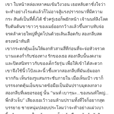
เขา ใบหน้าหล่อเหลาคมเข้มวิงวอน เธอหลับตาชั่งใจว่า
จะทำอย่างไรแต่แล้วก็ไม่อาจสู้แรงปรารถนาที่มีความ
กระ สันต์เป็นที่ตั้งได้ ชั่วครู่เธอก็พยักหน้า เจ้านนท์ลิงโลด
รีบดันต้นขาขาวๆ ของเมย์ออกกว้างแล้วขึ้นทาบทับจ่อ
จรดลำควยใหญ่ที่ปูดโปนด้วยเส้นเลือดกับ สองกลีบสด
ตรงหน้าทันที
เขากระดกดุ้นเอ็นให้ผงกหัวสามสี่ทีก่อนที่จะจ่อหัวจรวด
บานแดงก่ำกับช่องทาง รักของเธอ สองกลีบนั้นงดงาม
และปิดสนิทราวกับของเด็กวัยรุ่น เพื่อให้เข้าได้สะดวก
เขาจึงใช้นิ้วโป้งและนิ้วชี้แหวกสองกลีบที่มันเย้มออก
จากกัน เห็นร่องรูแสนกระชับภายใน เมื่อเห็นเป้า เขาก็
บรรจงกดดุ้นเอ็นขนาดข้อมือเป็นมันปราบมุดลงกลาง
สองกลีบที่เผยอรออยู่ นั้น “นนท์ เบาๆนะ…ของนนท์ใหญ่…
พี่กลัวเจ็บ” เสียงเธอเว้าวอนห้ามปรามทั้งที่ใจก็อยากสุด
บรรยาย ชายหนุ่มปลอบประโลมว่าจะทำอย่างแผ่วเบา