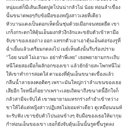
หนุ่มแต่ก็มีเส้นเลือดปูดโปนน่ากลัวไม่ น้อย ท่อนลำเขื่อง
นั้นขนาดพอๆกับข้อมือของหญิงสาวเลยที่เดียว
หัวบานแดงเป็นดอกเห็ดนั้นชุ่มด้วยเมือกจนหยดยืด เขา
เกร็งกระดกให้ดุ้นเอ็นผงกหัวงึกงักและขยับตัวเข้าหามือ
จับขาของเธอถ่าง ออก แทรกตัวเอาเอาดุ้นเอ็นต่อร่องรูที่
ฉ่ำเยิ้มแล้วเตรียมกดลงไป เมย์เห็นดังนั้นรีบร้องปราม
“โอย นนท์ ไม่เอานะ อย่าทำพี่เลย” เธอพยายามกระเถิบ
หนีโดยสองมือก็ผลักอกของเขา แล้วยักย้ายสะโพกหนีไม่
ให้เขาทำการสอดใส่ ตามองที่ดุ้นเอ็นขนาดเขื่องแล้ว
กลืนน้ำลายลงคอติดๆ เพราะมันใหญ่กว่าลำแขนของเธอ
เสียอีก ใจหนึ่งก็อยากเพราะเลยเถิดมาถึงขนาดนี้อีกใจก็
กลัวสามีจะจับได้ เขาพยายามแทรกร่างกำยำเข้าหว่าง
ขาให้ได้แต่หญิงสาวปฏิเสธไม่ยอมท่าเดียว ดูเหมือนนนท์
จะรับฟัง เขาขยับตัวไปนอนข้างๆ จับมือของเธอให้มากุม
กำท่อนเอ็นของเขา เธอก็ยังจับดุ้นเอ็นนั้นรูดขึ้นรูดลง