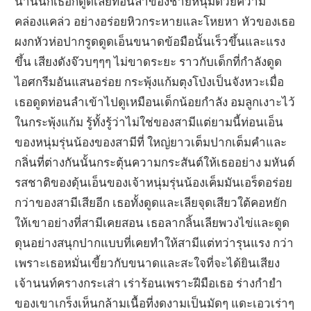
นานนักเธอก็ดูดเลียท่อนลำของชายหนุ่มด้วยความ
คล่องแคล่ว อย่างอร่อยหิวกระหายและโหยหา หัวของเธอ
ผงกหัวห่อปากรูดดูดเอ็นขนาดข้อมือนั้นเร็วขึ้นและแรง
ขึ้น เสียงดังจ๊วบๆๆๆ ไม่ขาดระยะ ราวกับเด็กที่กำลังดูด
ไอศกรีมอันแสนอร่อย กระพุ้งแก้มตุงโป่งเป็นจังหวะเมื่อ
เธอดูดท่อนลำเข้าไปดูเหมือนเด็กน้อยกำลัง อมลูกเงาะไว้
ในกระพุ้งแก้ม รู้ทั้งรู้ว่าไม่ใช่ของสามีแต่ยามนี้ท่อนเอ็น
ของหนุ่มรุ่นน้องของสามีที่ ใหญ่ยาวเต็มปากเต็มคำและ
กลิ่นที่ต่างกันนั้นกระตุ้นความกระสันต์ให้เธออย่าง มหันต์
รสชาติของดุ้นเอ็นของเจ้าหนุ่มรุ่นน้องเค็มมันเอร็ดอร่อย
กว่าของสามีเสียอีก เธอทั้งดูดและเลียจุดเสียวใต้คอหยัก
ให้เขาอย่างที่สามีเคยสอน เธอลากลิ้นเลียพวงไข่และดูด
ดุนอย่างสนุกปากแบบที่เคยทำให้สามีแต่ทว่ารุนแรง กว่า
เพราะเธอหมั่นเขี้ยวกับขนาดและสะใจที่จะได้ยินเสียง
เจ้านนท์ครางกระเส่า เร่าร้อนเพราะฝีมือเธอ ร่างกำยำ
ของเขาเกร็งเห็นกล้ามเนื้อที่งดงามเป็นมัดๆ แดะเอวเร่าๆ