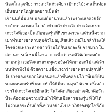
น้องนั้นนุ่งเพียง กางเกงในตัวเดียว เป้าตุงโป่งจนเห็นท่อน
เอ็นขนาดใหญ่ทอดยาวเป็นลำ
เจ้านนท์นั้นแอบมองเมย์มานานแล้ว เพราะเธอสวยจัด
ระดับนางงามแต่ไม่กล้าทำอะไรประเจิดประเจ้อเพราะ
เกรงใจที่เธอ เป็นเมียของรุ่นพี่ที่เขาเคารพ แต่วันนี้ความ
เมาทำเอาเขาควบคุมตัวไม่อยู่เสียแล้ว เมย์ไม่กล้าร้องให้
ใครช่วยเพราะหากชาวบ้านได้ยินเธอจะอับอายมาก ใน
สถานการณ์เช่นนี้ใครเล่าจะเชื่อว่าเธอมิได้สมยอมกับ
ชายหนุ่ม เธอจึงพยายามพูดขอร้องให้เขาออกไป แต่เจ้า
นนท์หาฟังไม่ ด้วยความแข็งแรงกว่าเขาพยามปลุกปล้ำ
จับร่างของเธอกดให้นอนลงแล้วขึ้นคล่อ มไว้ “พี่เมย์เป็น
ของผมนะครับพี่ ผมจะทำให้พี่มีความสุข” ด้วยฤทธิ์เหล้า
เขาไม่เกรงใจเมย์อีกแล้ว ในใจคิดเพียงอย่างเดียวคือวัน
นี้จะต้องมอบความเป็นผัวให้กับเมียสาวของรุ่น พี่ให้ได้
ไม่ว่าเธอจะทั้งหยิกทั้งข่วนอย่างไร เขาก็ยังคงซุกไซร้กับ