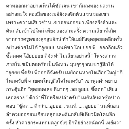
ตามออกมาอย่างเห็นได้ชัดเจน เขาก้มลงมอง ผลงาน
อย่างสะใจ สองมือของเมย์ยังคงจิกต้นแขนของเขา
เพราะความเสียวซ่าน เขาถอนออกมาเพียงครึ่งลำและ
ดันกลับเข้าไปใหม่ เพียง สองสามครั้ง ความเสียวที่เกิด
จากการครูดของลูกสูบยักษ์ ทำให้เมย์ถึงจุดสุดยอดอีกครั้ง
อย่างช่วยไม่ได้ “อูยยยย นนท์ขา โอยยยย พี่…ออกอีกแล้ว
ซี๊ดดดด โอ๊ยยยยย ดีจัง ทำไมเสียวอย่างนี้” โพรงสวาท
ภายใน ขมิบตอดรัดเป็นจังหวะ มุบๆๆๆ จนเขารู้สึกได้
“อูยยย พี่ครับ พี่ตอดดีจังครับ เมย์ถอนหายใจเฮือกใหญ่ “ดี
ไหมครับพี่ ควยผมใหญ่ถึงใจไหมครับ” เขาพูดคำหยาบ
กระตุ้นอีก “สุดยอดเลย ดีมากๆ เลย อูยยย ซี๊ดดด” เสียง
เธอคราง ” ดีกว่าพี่โอหรือเปล่าครับ” เมย์หลับตาซู๊ดปาก
ตอบ “ซู๊ดด…. ดีกว่า…อูยยย… นนท์…… อูยยย” นนท์ถอน
ลำควยออกจนเกือบหลุดและดันกลับทีเดียวมิดโคนอีก
ครั้ง หัวควยกระแทกมดลูกจังๆ อีกทีอย่างถนัดถนี่ เมย์ผวา