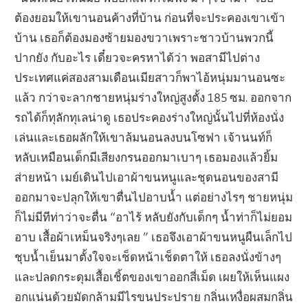
ต้องยอมให้เขานอนค้างที่บ้าน ก่อนที่จะประคองเขาเข้า
บ้าน เธอก็ต้องมองซ้ายมองขวาเพราะชาวบ้านพวกนี้
ปากยัง กับอะไร เดี๋ยวจะครหาได้ว่า พอสามีไปต่าง
ประเทศแค่สองสามเดือนเมียสาวก็พาไอ้หนุ่มมานอนซะ
แล้ว กว่าจะลากชายหนุ่มร่างใหญ่สูงตั้ง 185 ซม. ออกจาก
รถได้ก็ทุลักทุเลน่าดู เธอประคองร่างใหญ่นั้นไปที่ห้องนั่ง
เล่นและเธอผลักให้เขาล้มนอนลงบนโซฟา เจ้านนท์ก็
หลับเหมือนเด็กมีเสียงกรนออกมาเบาๆ เธอมองแล้วยิ้ม
ส่ายหน้า เมย์เดินไปเอาผ้าขนหนูและชุดนอนของสามี
ออกมาจะปลุกให้เขาตื่นไปอาบน้ำ แต่อย่างไรๆ ชายหนุ่ม
ก็ไม่มีทีท่าว่าจะตื่น “อาไร้ หลับยังกับเด็กๆ น้ำท่าก็ไม่ยอม
อาบ เสื้อผ้าเหม็นจริงๆเลย ” เธอจึงเอาผ้าขนหนูผืนเล็กไป
ชุบน้ำเย็นมาตั้งใจจะเช็ดหน้าเช็ดตาให้ เธอลงนั่งข้างๆ
และปลดกระดุมเสื้อเชิ้ตของเขาออกสี่เม็ด เผยให้เห็นแผง
อกแน่นด้วยมัดกล้ามมีไรขนประปราย กลิ่นเหงื่อผสมกลิ่น