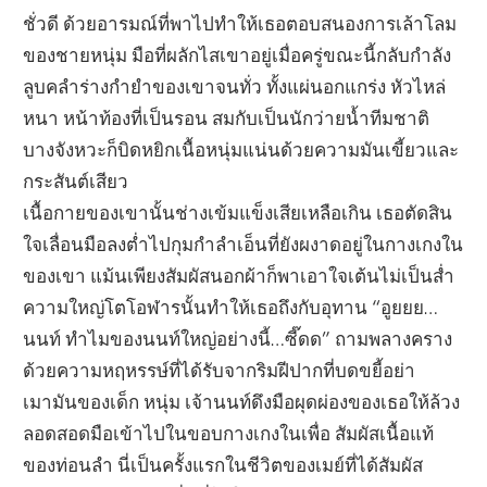
ชั่วดี ด้วยอารมณ์ที่พาไปทำให้เธอตอบสนองการเล้าโลม
ของชายหนุ่ม มือที่ผลักไสเขาอยู่เมื่อครู่ขณะนี้กลับกำลัง
ลูบคลำร่างกำยำของเขาจนทั่ว ทั้งแผ่นอกแกร่ง หัวไหล่
หนา หน้าท้องที่เป็นรอน สมกับเป็นนักว่ายน้ำทีมชาติ
บางจังหวะก็บิดหยิกเนื้อหนุ่มแน่นด้วยความมันเขี้ยวและ
กระสันต์เสียว
เนื้อกายของเขานั้นช่างเข้มแข็งเสียเหลือเกิน เธอตัดสิน
ใจเลื่อนมือลงต่ำไปกุมกำลำเอ็นที่ยังผงาดอยู่ในกางเกงใน
ของเขา แม้นเพียงสัมผัสนอกผ้าก็พาเอาใจเต้นไม่เป็นส่ำ
ความใหญ่โตโอฬารนั้นทำให้เธอถึงกับอุทาน “อูยยย…
นนท์ ทำไมของนนท์ใหญ่อย่างนี้…ซี๊ดด” ถามพลางคราง
ด้วยความหฤหรรษ์ที่ได้รับจากริมฝีปากที่บดขยี้อย่า
เมามันของเด็ก หนุ่ม เจ้านนท์ดึงมือผุดผ่องของเธอให้ล้วง
ลอดสอดมือเข้าไปในขอบกางเกงในเพื่อ สัมผัสเนื้อแท้
ของท่อนลำ นี่เป็นครั้งแรกในชีวิตของเมย์ที่ได้สัมผัส