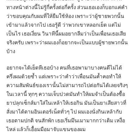
ทางหน้าต่างนี้ไม่รู้กี่ครั้งต่อกี่ครั้ง ส่วนเธอเองก็บอกแค่คำ
ว่าขอบคุณกับผมที่ให้ยืมใช้ห้อง เพราะว่าผู้ชายพวกนั้น
เข้ามาแล้วจากไป เธอรู้ดี ว่าพวกเขาหลอกเย็ด แต่ไม่
เป็นไร เธอเงี่ยน วินาทีนี้ผมอยากลืมว่าเป็นเพื่อนเธอเสีย
จริงครับ เพราะว่าผมเองก็อยากจะเป็นแบบผู้ชายพวกนั้น
บ้าง
อยากจะได้เย็ดหีเธอบ้าง คนที่เธอพามาบางคนดีไม่ได้
ครึ่งผมด้วยซ้ำ แต่เพราะว่าคำว่าเพื่อนมันค้ำคอทำให้
ความสัมพันธ์ของเรานั้นไม่สามารถไปต่อกันได้เลยจริงๆ
ในเวลานี้ ทุกๆ ความเจ็บปวดมันทำให้ผมจำเป็นต้องซื้อ
ยาปลุกเซ็กส์มาใส่ในเหล้าให้เธอกิน มันเป็นยาเสียสาวที่
สั่งมาได้ตามอินเตอร์เน็ตทั่วๆ ไป ผมเองนั่งกินเหล้ากับ
เธอตามปกติ จนสักพัก เธอเริ่มมึนเมามากกว่าเดิม เหงื่อ
ไหล่ แล้วก็เอื้อมมือมาจับแขนของผม