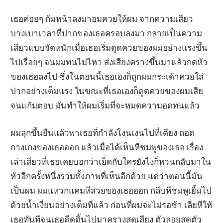
เธอค่อยๆ ก้มหน้าลงมาอมควยให้ผม จากความเสียว
บางเบาเวลาที่ปากของเธอครอบลงมา กลายเป็นความ
เสียวแบบจัดหนักเมื่อเธอเริ่มดูดควยของผมอย่างแรงขึ้น
ไปเรื่อยๆ จนผมทนไม่ไหว ส่งเสียงครางขึ้นมาแล้วกดหัว
ของเธอลงไป ซึ่งในตอนนี้เธอเองก็ถูกผมกระเด้าควยใส่
ปากอย่างเต็มแรง ในขณะที่เธอเองก็ดูดควยของผมเสีย
จนแก้มตอบ มันทำให้ผมเริ่มที่จะหมดความอดทนแล้ว
ผมลุกขึ้นยืนแล้วพาเธอที่กำลังโงนเงนไปที่เตียง ถอด
กางเกงของเธอออก แล้วเมื่อได้เห็นหีชมพูของเธอ เรื่อง
เล่าเสียวที่เธอเคยบอกว่าเย็ดกับใครยังไงก็หวนกลับมาใน
หัวอีกครั้งหนึ่งรวมทั้งภาพที่เห็นอีกด้วย แต่ว่าตอนนี้มัน
เป็นผม ผมแหวกแคมหีสวยของเธอออก กลีบหีชมพูเยิ้มไป
ด้วยน้ำเงี่ยนอย่างเต็มที่แล้ว ก่อนที่ผมจะไม่รอช้า เลียหีให้
เธอทันทีจนเธอดีดดิ้นไปมาครางสุดเสียง ตัวลอยสุดตัว