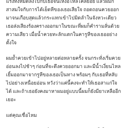
แรงทั้งหมดลงไปกับเธอจนเหงื่อไหลไคลย้อย แล้วผมก็
สาสมใจกับการได้เย็ดหีของเธอเสียใจ ถอดถอนควยออก
มาจนเกือบสุดแล้วกระแทกเข้าไปมิดลำในจังหวะเดียว
เธอส่งเสียงร้องครางออกมาในขณะที่ผมก็คำรามลั่นด้วย
ความเสียว เมื่อน้ำควยทะลักแตกในคารูหีของเธออย่าง
ตั้งใจ
ผมย้ำควยเข้าไปอยู่หลายต่อหลายครั้ง จนกระทั่งเริ่มควย
อ่อนลงไปช้าๆ ก่อนที่จะดึงควยออกมา และมีน้ำเงี่ยนไหล
เยิ้มออกมาจากรูหีของเธอเป็นทาง พร้อมๆ กับเธอที่หลับ
ไปอย่างเหนื่อยอ่อน หวังว่าแค่นี้คงจะทำให้เธอสาแก่ใจ
ได้ และถ้าเธอยังคงมาหาผมอยู่แบบนี้ผมก็ยังมียาเหลืออีก
เยอะ
แต่คุณเชื่อไหม