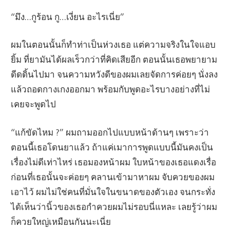
“มึง…กูร้อน กู…เงี่ยน อะไรเนี่ย”
ผมในตอนนั้นก็ทำท่าเป็นห่วงเธอ แต่ความจริงในใจแอบ
ยิ้ม ที่ยามันได้ผลเร็วกว่าที่คิดเสียอีก ตอนนั้นเธอพยายาม
ดีดดิ้นไปมา จนความหวังดีของผมเลยจัดการค่อยๆ นั่งลง
แล้วถอดกางเกงออกมา พร้อมกับพูดอะไรบางอย่างที่ไม่
เคยจะพูดไป
“แก้ขัดไหม ?” ผมถามออกไปแบบหน้าด้านๆ เพราะว่า
ตอนนี้เธอโดนยาแล้ว ถ้าแค่เมาการพูดแบบนี้มันคงเป็น
เรื่องไม่ดีเท่าไหร่ เธอมองหน้าผม ใบหน้าของเธอแดงเรื่อ
ก่อนที่เธอนั้นจะค่อยๆ คลานเข้ามาหาผม จับควยของผม
เอาไว้ ผมไม่ใช่คนที่มั่นใจในขนาดของตัวเอง จนกระทั่ง
ได้เห็นว่านิ้วของเธอกำควยผมไม่รอบนี่แหละ เลยรู้ว่าผม
ก็ควยใหญ่เหมือนกันนะเนี่ย