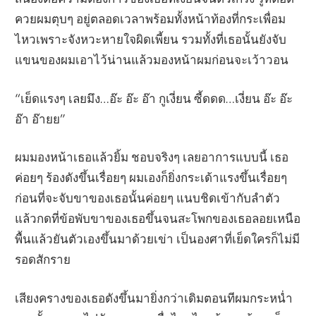
ควยผมตุบๆ อยู่ตลอดเวลาพร้อมทั้งหน้าท้องที่กระเพื่อม
ไหวเพราะจังหวะหายใจผิดเพี้ยน รวมทั้งที่เธอนั้นยังจับ
แขนของผมเอาไว้น่านแล้วมองหน้าผมก่อนจะเว้าวอน
“เย็ดแรงๆ เลยมึง…อ๊ะ อ๊ะ อ๊า กูเงี่ยน ซี้ดดด…เงี่ยน อ๊ะ อ๊ะ
อ๊า อ๊ายย”
ผมมองหน้าเธอแล้วยิ้ม ชอบจริงๆ เลยอาการแบบนี้ เธอ
ค่อยๆ ร้องดังขึ้นเรื่อยๆ ผมเองก็ยิ่งกระเด้าแรงขึ้นเรื่อยๆ
ก่อนที่จะจับขาของเธอนั้นค่อยๆ แนบชิดเข้ากับลำตัว
แล้วกดที่ข้อพับขาของเธอขึ้นจนสะโพกของเธอลอยเหนือ
พื้นแล้วยันตัวเองขึ้นมาด้วยเข่า เป็นองศาที่เย็ดใครก็ไม่มี
รอดสักราย
เสียงครางของเธอดังขึ้นมายิ่งกว่าเดิมตอนทีผมกระหน่ำ