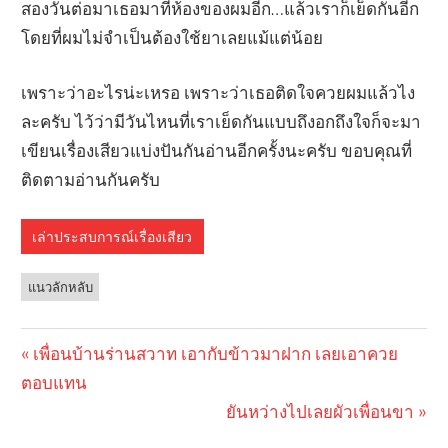
สองวันต่อมาเธอมาที่ห้องของผมอีก…แล้วเราก็เย็ดกันอีก
โดยที่ผมไม่จำเป็นต้องใช้ยาเลยแม้แต่น้อย
เพราะว่าอะไรน่ะเหรอ เพราะว่าเธอติดใจควยผมแล้วไง
ละครับ ไว้ว่ามีวันไหนที่เราเย็ดกันแบบถึงอกถึงใจก็จะมา
เขียนเรื่องเสียวแบ่งปันกันอ่านอีกครั้งนะครับ ขอบคุณที่
ติดตามอ่านกันครับ
เล่าประสบการณ์เรื่องเสียว
แนวลักหลับ
Previous
เพื่อนบ้านร่านสวาท เอากับข้าวมาฝาก เลยเอาควย
Post
ตอบแทน
Post:
navigation
Next
ยันหว่างไปเลยผัวเพื่อนขา
Post: