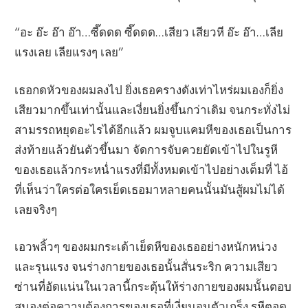
“อะ อ๊ะ อ๊า อ๊า…ซี๊ดดด ซี๊ดดด…เสียว เสียวหี อ๊ะ อ๊า…เลีย
แรงเลย เลียแรงๆ เลย”
เธอกดหัวของผมลงไป ยิ่งเธอครางดังเท่าไหร่ผมเองก็ยิ่ง
เสียวมากขึ้นเท่านั้นและเงี่ยนยิ่งขึ้นกว่าเดิม จนกระทั่งไม่
สามรรถหยุดอะไรได้อีกแล้ว ผมจูบแคมหีของเธอเป็นการ
ส่งท้ายแล้วยันตัวขึ้นมา จัดการจับควยยัดเข้าไปในรูหี
ของเธอแล้วกระหน่ำแรงที่มีทั้งหมดเข้าไปอย่างเต็มที่ ไอ้
ที่เห็นว่าใครต่อใครเย็ดเธอมาหลายคนนั้นมันสู้ผมไม่ได้
เลยจริงๆ
เอวพลิ้วๆ ของผมกระเด้าเย็ดหีของเธออย่างหนักหน่วง
และรุนแรง จนร่างกายของเธอนั้นสั่นระริก ความเสียว
ซ่านที่อัดแน่นในเวลานี้กระตุ้นให้ร่างกายของผมนั้นตอบ
สนองต่อความต้องการของเธอที่เงี่ยนจนตัวเกร็ง รูหีตอด