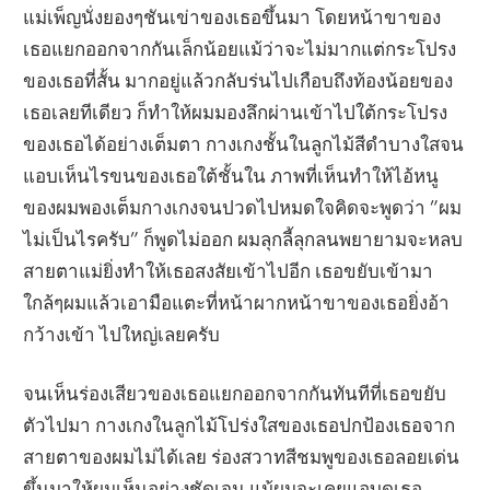
แม่เพ็ญนั่งยองๆชันเข่าของเธอขึ้นมา โดยหน้าขาของ
เธอแยกออกจากกันเล็กน้อยแม้ว่าจะไม่มากแต่กระโปรง
ของเธอที่สั้น มากอยู่แล้วกลับร่นไปเกือบถึงท้องน้อยของ
เธอเลยทีเดียว ก็ทำให้ผมมองลึกผ่านเข้าไปใต้กระโปรง
ของเธอได้อย่างเต็มตา กางเกงชั้นในลูกไม้สีดำบางใสจน
แอบเห็นไรขนของเธอใต้ชั้นใน ภาพที่เห็นทำให้ไอ้หนู
ของผมพองเต็มกางเกงจนปวดไปหมดใจคิดจะพูดว่า ”ผม
ไม่เป็นไรครับ” ก็พูดไม่ออก ผมลุกลี้ลุกลนพยายามจะหลบ
สายตาแม่ยิ่งทำให้เธอสงสัยเข้าไปอีก เธอขยับเข้ามา
ใกล้ๆผมแล้วเอามือแตะที่หน้าผากหน้าขาของเธอยิ่งอ้า
กว้างเข้า ไปใหญ่เลยครับ
จนเห็นร่องเสียวของเธอแยกออกจากกันทันทีที่เธอขยับ
ตัวไปมา กางเกงในลูกไม้โปร่งใสของเธอปกป้องเธอจาก
สายตาของผมไม่ได้เลย ร่องสวาทสีชมพูของเธอลอยเด่น
ขึ้นมาให้ผมเห็นอย่างชัดเจน แม้ผมจะเคยแอบดูเธอ