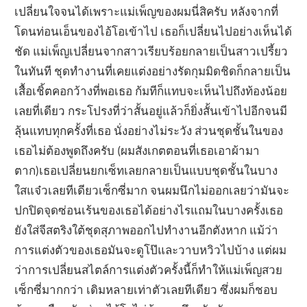
เปลี่ยนใจจนได้เพราะแม่เพ็ญของผมนี่สิครับ หลังจากที่
โดนท่อนเอ็นของไอ้โอเข้าไป เธอก็เปลี่ยนไปอย่างเห็นได้
ชัด แม่เพ็ญเปลี่ยนจากสาวเรียบร้อยกลายเป็นสาวเปรี้ยว
ในทันที ชุดทำงานที่เคยแต่งอย่างรัดกุมมิดชิดก็กลายเป็น
เสื้อเชิ้ตคอกว้างที่พอเธอ ก้มทีก็แทบจะเห็นไปถึงท้องน้อย
เลยที่เดียว กระโปรงที่ว่าสั้นอยู่แล้วก็ยิ่งสั้นเข้าไปอีกจนมี
ลุ้นแทบทุกครั้งที่เธอ นั่งอย่างไม่ระวัง ส่วนชุดชั้นในของ
เธอไม่ต้องพูดถึงครับ (ผมสังเกตตอนที่เธอเอาผ้ามา
ตาก)เธอเปลี่ยนยกเซ็ทเลยกลายเป็นแบบชุดชั้นในบาง
ใสแจ๋วเลยทีเดียวเซ็กซี่มาก จนผมนึกไม่ออกเลยว่ามันจะ
ปกปิดจุดซ่อนเร้นของเธอได้อย่างไรแถมในบางครั้งเธอ
ยังใส่จีสตริงใต้ชุดสุภาพออกไปทำงานอีกตังหาก แม้ว่า
การแต่งตัวของเธอมันจะดูโป๊และวาบหวิวไปบ้าง แต่ผม
ว่าการเปลี่ยนสไตล์การแต่งตัวครั้งนี้ก็ทำให้แม่เพ็ญสวย
เซ็กซี่มากกว่า เดิมหลายเท่าตัวเลยทีเดียว ซึ่งผมก็ชอบ