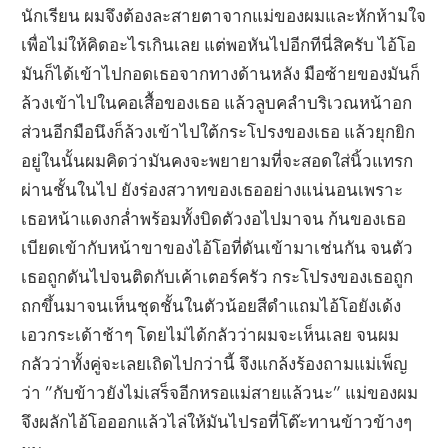
นักเรียน ผมจึงต้องละสายตาจากแม่ของผมและหักห้ามใจ
เพื่อไม่ให้คิดอะไรเกินเลย แต่พอหันไปอีกทีนี่สิครับ ไอ้โอ
มันก็ได้เข้าไปกอดเธอจากทางด้านหลัง มือซ้ายของมันก็
ล้วงเข้าไปในคอเสื้อของเธอ แล้วลูบคลำบริเวณหน้าอก
ส่วนอีกมือนึงก็ล้วงเข้าไปใต้กระโปรงของเธอ แล้วยุกยิก
อยู่ในนั้นผมคิดว่ามันคงจะพยายามที่จะสอดใส่นิ้วแทรก
ผ่านชั้นในไป ยังร่องสวาทของเธออย่างแน่นอนเพราะ
เธอหน้าแดงกล่ำพร้อมทั้งบิดตัวงอไปมาจน ก้นของเธอ
เบียดเข้ากับหน้าขาของไอ้โอที่ดันเข้ามาเช่นกัน จนตัว
เธอถูกดันไปจนติดกับเค้าเตอร์ครัว กระโปรงของเธอถูก
ถกขึ้นมาจนเห็นชุดชั้นในตัวน้อยสีดำแถมไอ้โอยังเด้ง
เอวกระเด้าช้าๆ โดยไม่ได้กลัวว่าผมจะเห็นเลย จนผม
กลัวว่าทั้งคู่จะเลยเถิดไปกว่านี้ จึงแกล้งร้องถามแม่เพ็ญ
ว่า ”กับข้าวยังไม่เสร็จอีกหรอแม่สายแล้วนะ” แม่ของผม
จึงผลักไอ้โอออกแล้วไล่ให้มันไปรอที่โต๊ะทานข้าวข้างๆ