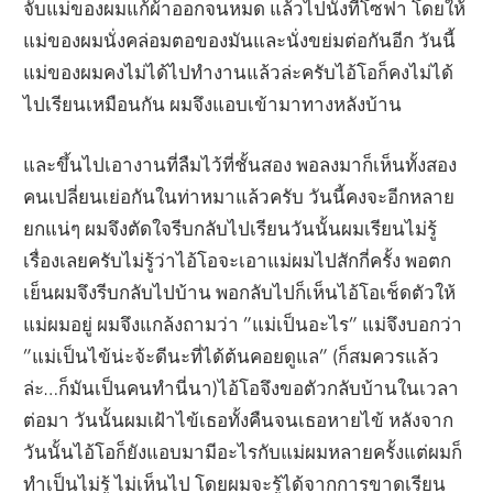
จับแม่ของผมแก้ผ้าออกจนหมด แล้วไปนั่งที่โซฟา โดยให้
แม่ของผมนั่งคล่อมตอของมันและนั่งขย่มต่อกันอีก วันนี้
แม่ของผมคงไม่ได้ไปทำงานแล้วล่ะครับไอ้โอก็คงไม่ได้
ไปเรียนเหมือนกัน ผมจึงแอบเข้ามาทางหลังบ้าน
และขึ้นไปเอางานที่ลืมไว้ที่ชั้นสอง พอลงมาก็เห็นทั้งสอง
คนเปลี่ยนเย่อกันในท่าหมาแล้วครับ วันนี้คงจะอีกหลาย
ยกแน่ๆ ผมจึงตัดใจรีบกลับไปเรียนวันนั้นผมเรียนไม่รู้
เรื่องเลยครับไม่รู้ว่าไอ้โอจะเอาแม่ผมไปสักกี่ครั้ง พอตก
เย็นผมจึงรีบกลับไปบ้าน พอกลับไปก็เห็นไอ้โอเช็ดตัวให้
แม่ผมอยู่ ผมจึงแกล้งถามว่า ”แม่เป็นอะไร” แม่จึงบอกว่า
”แม่เป็นไข้น่ะจ้ะดีนะที่ได้ต้นคอยดูแล” (ก็สมควรแล้ว
ล่ะ…ก็มันเป็นคนทำนี่นา)ไอ้โอจึงขอตัวกลับบ้านในเวลา
ต่อมา วันนั้นผมเฝ้าไข้เธอทั้งคืนจนเธอหายไข้ หลังจาก
วันนั้นไอ้โอก็ยังแอบมามีอะไรกับแม่ผมหลายครั้งแต่ผมก็
ทำเป็นไม่รู้ ไม่เห็นไป โดยผมจะรู้ได้จากการขาดเรียน