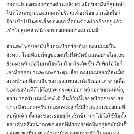
กอดแม่ของผมจากทางด้านหลัง ส่วนมือของมันก็ลูบคลำ
ไปที่โหนกนูนของแม่ผมที่บริเวณท้องน้อย ส่วนอีกมือก็
ล้วงเข้าไปในคอเสื้อของเธอ ที่ค่อนข้างผ่ากว้างอยู่แล้ว
เข้าไปลูบคลำหน้าอกของเธออย่างเมามันส์
ส่วนสะโพกของมันก็แอ่นเบียดร่องก้นของแม่ผมเป็น
จังหวะ โดยที่แม่เพ็ญของผมไม่ได้ขัดขืนแต่อย่างใดแถม
ยังแต่งหน้าต่อไปเหมือนไม่มี อะไรเกิดขึ้น สักพักไอ้โอก็
เอามือออกมาและแกะกระดุมเสื้อของแม่ผมออกทีละเม็ด
จนหน้าอกที่อวบอิ่มของเธอแทบจะเด้งผึงออกมาจากเสื้อ
ของเธอทันทีที่ไอ้โอปลด กระดุมออก หน้าอกของแม่เพ็ญ
สวยมากครับ ผมเพิ่งจะได้เห็นก็วันนี้เอง หน้าอกของเธอ
ขาวเนียนมากครับแถมยกทรงลูกไม้สีชมพูอ่อนของเธอที่
ห่อหุ้มเต้า ทั้งสองของเธออยู่ก็ดูเซ็กซี่มากๆ ไอ้โอใช้มือทั้ง
สองเค้นคลึงหน้าอกของเธอที่มียกทรงห่อหุ้มอยู่สักพักมันก็
ปลดตะขอที่อยู่ทางด้านหน้าของยกทรงตัวนั้นออก พอ