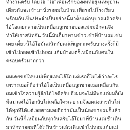
ทำงานครับ โดยไอ้ “โอ”เพื่อนรักของผมที่อยู่ในหมู่บ้าน
เดียวกันจะเข้ามานั่งรอผมในบ้าน เพื่อรอไปโรงเรียน
พร้อมกันเป็นประจำเป็นอย่างนี้มาตั้งแต่อนุบาลแล้วครับ
ไอ้โอเลยกลายเป็นเหมือนลูกชายของแม่ผมอีกคนจึง
ทำให้เราสนิทกัน วันนี้มันก็มาทานข้าวเช้าที่บ้านผมเช่น
เคย เดี๋ยวนี้ไอ้โอมันสนิทกับแม่เพ็ญมากครับบางครั้งก็มี
เข้าไปกอดเข้าไปหอม แก้มบ้างแต่ก็เหมือนกับคนใน
ครอบครัวมากกว่า
ผมเคยขอโทษแม่เพ็ญแทนไอ้โอ แต่เธอก็ไม่ได้ว่าอะไร
เพราะเธอก็ถือว่าไอ้โอเป็นเหมือนลูกชายเธอเหมือนกัน
ผมเข้าใจความรู้สึกไอ้โอดีครับ ถึงผมจะไม่มีพ่อแต่ผมก็ยัง
มีแม่ แต่ไอ้โอกลับไม่เหลือใครเลย ผมจึงอดสงสารมันไม่
ได้ทุกทีได้แต่เลยตามเลยถือว่ามันเป็นน้องชายผมก็แล้ว
กัน วันนี้ก็เหมือนกับทุกวันครับไอ้โอมาที่บ้านแต่เช้าเดิน
มาทักทายผมที่โต๊ะ กินข้าวแล้วเดินเข้าไปหอมแก้มแม่