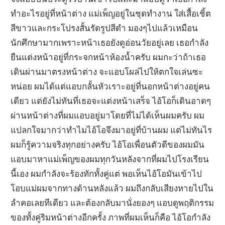
ทำอะไรอยู่ที่หน้าต่าง แม่เพ็ญอยู่ในชุดทำงาน ใส่เสื้อเชิ้ต
สีขาวและกระโปรงสั้นรัดรูปสีดำ มองๆไปแล้วเหมือน
นักศึกษามากเพราะหน้าเธอยังดูอ่อนวัยอยู่เลย เธอกำลัง
ยืนแต่งหน้าอยู่ที่กระจกหน้าห้องน้ำครับ ผมกะว่าถ้าเธอ
เดินผ่านมาตรงหน้าต่าง จะแอบโผล่ไปให้ตกใจเล่นซะ
หน่อย ผมได้แต่แอบกลั้นหัวเราะอยู่ที่นอกหน้าต่างอยู่คน
เดียว แต่ยังไม่ทันที่เธอจะแต่งหน้าเสร็จ ไอ้โอก็เดินอาดๆ
ผ่านหน้าต่างที่ผมแอบอยู่มาโดยที่ไม่ได้เห็นผมครับ ผม
แปลกใจมากว่าทำไมไอ้โอจึงมาอยู่ที่บ้านผม แต่ไม่ทันไร
ผมก็รู้ความจริงทุกอย่างครับ ไอ้โอเพื่อนตัวดีของผมมัน
แอบมาหาแม่เพ็ญของผมทุกวันหลังจากที่ผมไปโรงเรียน
นี้เอง ผมกำลังจะร้องทักทั้งคู่แต่ พอเห็นไอ้โอมันเข้าไป
โอบแม่ผมจากทางด้านหลังแล้ว ผมถึงกลับเสียงหายไปใน
ลำคอเลยทีเดียว และต้องกลับมานั่งยองๆ แอบดูพฤติกรรม
ของทั้งคู่ริมหน้าต่างอีกครั้ง ภาพที่ผมเห็นก็คือ ไอ้โอกำลัง