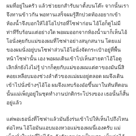
ผมที่อยู่ในครัว แล้วช่วยยกสำรับมาตั้งบนโต๊ะ จากนั้นเรา
จึงทานข้าวกัน พอทานเสร็จผมรู้สึกปวดท้องอยากเข้า
ห้องน้ำจึงบอกให้ไอ้โอไปรอที่โซฟาก่อน ไอ้โอก็ดูไม่มี
ท่าทีรีบร้อนแต่อย่างใด พอผมออกจากห้องน้ำมาก็เห็นไอ้
โอนั่งคุยกับแม่ของผมที่โซฟาอย่างสนุกสนาน โดยแม่
ของผมนั่งอยู่บนโซฟาส่วนไอ้โอนั่งจัดกระเป๋าอยู่ที่พื้น
หน้าโซฟานั้น เอง พอผมเดินเข้าไปเห็นสายตาไอ้โอดู
เลิกลั่กยังไงไม่รู้ ปากก็คุยกับแม่ของผมแต่ตาของมันนี่สิ
คอยเหลือบมองช่วงลำตัวของแม่ผมอยู่ตลอด ผมจึงเดิน
เข้าไปนั่งข้างๆไอ้โอ ผมจึงแทบร้องอ๋อขึ้นมาในทันทีตอน
นั้นแม่เพ็ญอยู่ในชุดทำงานปกติกระโปรงของ เธอนั้นก็สั้น
อยู่แล้ว
แต่พอเธอนั่งที่โซฟาแล้วมันยิ่งร่นเข้าไปให้เห็นไปถึงไหน
ต่อไหน ไอ้โอมันแอบมองหวอแม่ของผมนี่เองครับ แม่