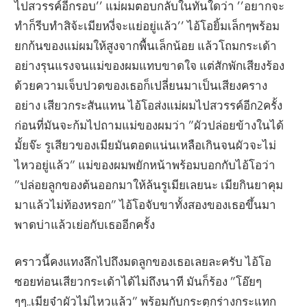
ไปสวรรค์อีกรอบ’’ แม่ผมตอบกลับในทันใดว่า ’’อยากจะ
ทำก็รีบทำสิจ้ะเมียหงี่จะแย่อยู่แล้ว’’ ไอ้โอยิ้มเล็กๆพร้อม
ยกก้นของแม่ผมให้สูงจากพื้นเล็กน้อย แล้วโถมกระเด้า
อย่างรุนแรงจนแม่ของผมแทบขาดใจ แต่สักพักเสียงร้อง
ด้วยความเจ็บปวดของเธอก็เปลี่ยนมาเป็นเสียงคราง
อย่าง เสียวกระสันแทน ไอ้โอส่งแม่ผมไปสวรรค์อีก2ครั้ง
ก่อนที่มันจะก้มไปถามแม่ของผมว่า ”ผัวปล่อยข้างในได้
มั้ยจ๊ะ รูเสียวของเมียมันตอดแน่นเหลือเกินจนผัวจะไม่
ไหวอยู่แล้ว” แม่ของผมพยักหน้าพร้อมบอกกับไอ้โอว่า
”ปล่อยลูกของต้นออกมาให้ล้นรูเมียเลยนะ เมียกินยาคุม
มาแล้วไม่ท้องหรอก” ไอ้โอจับขาทั้งสองของเธอขึ้นมา
พาดบ่าแล้วเย่อกับเธออีกครั้ง
คราวนี้คงแทงลึกไปถึงมดลูกของเธอเลยละครับ ไอ้โอ
ซอยท่อนเสียวกระเด้าได้ไม่ถึงนาที มันก็ร้อง ”โอ๊ยๆ
ๆๆ..เมียจ๋าผัวไม่ไหวแล้ว” พร้อมกับกระตุกร่างกระแทก