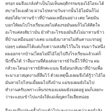
หรอก ผมจึงแกล้งทำเป็นไม่เห็นพฤติกรรมของไอ้โอจะได้
สบายใจเองด้วย ผ่านไปหลายวันจากนั้นไอ้โอมันก็ไม่
ค่อยได้มาทานข้าวที่บ้านผมเหมือนอย่าง เคย โดยมัน
บอกให้ผมไปโรงเรียนเลยไม่ต้องรอมันผมก็ไม่ได้ติดใจ
อะไรแค่สงสัยว่ามัน มัวทำอะไรของมันถึงไม่มาทานข้าว
ที่บ้านเหมือนอย่างเคย แถมยังมาสายไม่ทันคาบแรกอยู่
บ่อยๆ แต่ผมก็ได้แต่เก็บความสงสัยไว้ในใจ จนมาวันหนึ่ง
ผมออกจากบ้าน(โดยไม่มีไอ้โอ)ไปถึงโรงเรียนแล้วแต่ก็
นึกขึ้นได้ ว่าลืมงานที่ต้องส่งอาจารย์วันนี้ไว้ที่บ้าน ผม
กลัวจะโดนอาจารย์หักคะแนน จึงย้อนกลับมาที่บ้านเพื่อ
จะมาเอาสมุดงานที่ลืมไว้ ด้วยเหตุนี้เองผมจึงได้รู้ว่าไอ้โอ
มันหายไปไหนเมื่อผมไปถึงบ้าน แม่ของผมยังไม่ไป
ทำงานครับเพราะเห็นรถของแม่ผมยังจอดอยู่ ผมก็เลยกะ
ว่าจะแอบเข้าไปแกล้งให้แม่เพ็ญตกใจเสียหน่อย
จึงแอบปีนประตูรั้วบ้านเข้าไปและมาแอบดูว่าเธอกำลัง