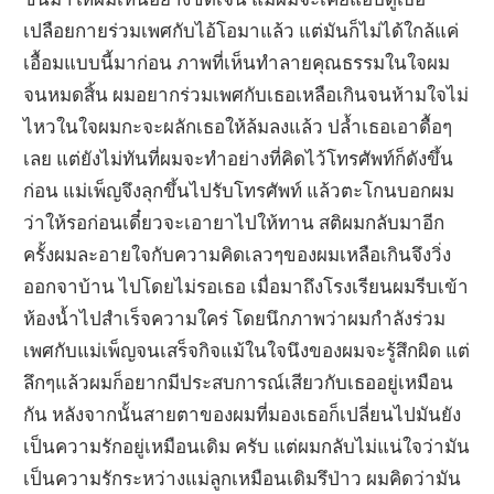
เปลือยกายร่วมเพศกับไอ้โอมาแล้ว แต่มันก็ไม่ได้ใกล้แค่
เอื้อมแบบนี้มาก่อน ภาพที่เห็นทำลายคุณธรรมในใจผม
จนหมดสิ้น ผมอยากร่วมเพศกับเธอเหลือเกินจนห้ามใจไม่
ไหวในใจผมกะจะผลักเธอให้ล้มลงแล้ว ปล้ำเธอเอาดื้อๆ
เลย แต่ยังไม่ทันที่ผมจะทำอย่างที่คิดไว้โทรศัพท์ก็ดังขึ้น
ก่อน แม่เพ็ญจึงลุกขึ้นไปรับโทรศัพท์ แล้วตะโกนบอกผม
ว่าให้รอก่อนเดี๋ยวจะเอายาไปให้ทาน สติผมกลับมาอีก
ครั้งผมละอายใจกับความคิดเลวๆของผมเหลือเกินจึงวิ่ง
ออกจาบ้าน ไปโดยไม่รอเธอ เมื่อมาถึงโรงเรียนผมรีบเข้า
ห้องน้ำไปสำเร็จความใคร่ โดยนึกภาพว่าผมกำลังร่วม
เพศกับแม่เพ็ญจนเสร็จกิจแม้ในใจนึงของผมจะรู้สึกผิด แต่
ลึกๆแล้วผมก็อยากมีประสบการณ์เสียวกับเธออยู่เหมือน
กัน หลังจากนั้นสายตาของผมที่มองเธอก็เปลี่ยนไปมันยัง
เป็นความรักอยู่เหมือนเดิม ครับ แต่ผมกลับไม่แน่ใจว่ามัน
เป็นความรักระหว่างแม่ลูกเหมือนเดิมรึป่าว ผมคิดว่ามัน