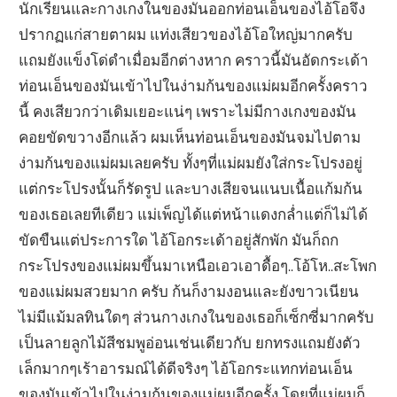
นักเรียนและกางเกงในของมันออกท่อนเอ็นของไอ้โอจึง
ปรากฏแก่สายตาผม แท่งเสียวของไอ้โอใหญ่มากครับ
แถมยังแข็งโด่ดำเมื่อมอีกต่างหาก คราวนี้มันอัดกระเด้า
ท่อนเอ็นของมันเข้าไปในง่ามก้นของแม่ผมอีกครั้งคราว
นี้ คงเสียวกว่าเดิมเยอะแน่ๆ เพราะไม่มีกางเกงของมัน
คอยขัดขวางอีกแล้ว ผมเห็นท่อนเอ็นของมันจมไปตาม
ง่ามก้นของแม่ผมเลยครับ ทั้งๆที่แม่ผมยังใส่กระโปรงอยู่
แต่กระโปรงนั้นก็รัดรูป และบางเสียจนแนบเนื้อแก้มก้น
ของเธอเลยทีเดียว แม่เพ็ญได้แต่หน้าแดงกล่ำแต่ก็ไม่ได้
ขัดขืนแต่ประการใด ไอ้โอกระเด้าอยู่สักพัก มันก็ถก
กระโปรงของแม่ผมขึ้นมาเหนือเอวเอาดื้อๆ..โอ้โห..สะโพก
ของแม่ผมสวยมาก ครับ ก้นก็งามงอนและยังขาวเนียน
ไม่มีแม้มลทินใดๆ ส่วนกางเกงในของเธอก็เซ็กซี่มากครับ
เป็นลายลูกไม้สีชมพูอ่อนเช่นเดียวกับ ยกทรงแถมยังตัว
เล็กมากๆเร้าอารมณ์ได้ดีจริงๆ ไอ้โอกระแทกท่อนเอ็น
ของมันเข้าไปในง่ามก้นของแม่ผมอีกครั้ง โดยที่แม่ผมก็