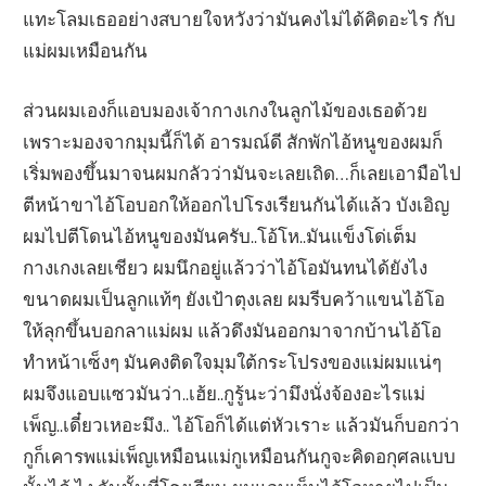
แทะโลมเธออย่างสบายใจหวังว่ามันคงไม่ได้คิดอะไร กับ
แม่ผมเหมือนกัน
ส่วนผมเองก็แอบมองเจ้ากางเกงในลูกไม้ของเธอด้วย
เพราะมองจากมุมนี้ก็ได้ อารมณ์ดี สักพักไอ้หนูของผมก็
เริ่มพองขึ้นมาจนผมกลัวว่ามันจะเลยเถิด…ก็เลยเอามือไป
ตีหน้าขาไอ้โอบอกให้ออกไปโรงเรียนกันได้แล้ว บังเอิญ
ผมไปตีโดนไอ้หนูของมันครับ..โอ้โห..มันแข็งโด่เต็ม
กางเกงเลยเชียว ผมนึกอยู่แล้วว่าไอ้โอมันทนได้ยังไง
ขนาดผมเป็นลูกแท้ๆ ยังเป้าตุงเลย ผมรีบคว้าแขนไอ้โอ
ให้ลุกขึ้นบอกลาแม่ผม แล้วดึงมันออกมาจากบ้านไอ้โอ
ทำหน้าเซ็งๆ มันคงติดใจมุมใต้กระโปรงของแม่ผมแน่ๆ
ผมจึงแอบแซวมันว่า..เฮ้ย..กูรู้นะว่ามึงนั่งจ้องอะไรแม่
เพ็ญ..เดี๋ยวเหอะมึง.. ไอ้โอก็ได้แต่หัวเราะ แล้วมันก็บอกว่า
กูก็เคารพแม่เพ็ญเหมือนแม่กูเหมือนกันกูจะคิดอกุศลแบบ