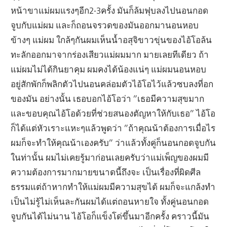
หน้าขาแม่ผมแรงๆอีก2-3ครั้ง มันก็ล้มฟุบลงไปนอนกอด
จูบกับแม่ผม และก็ถอนจรวดของมันออกมานอนหอบ
ข้างๆ แม่ผม ใกล้ๆกันผมเห็นน้ำอสุจิขาวขุ่นของไอ้โอล้น
ทะลักออกมาจากร่องเสียวแม่ผมมาก มายเลยทีเดียว ถ้า
แม่ผมไม่ได้กินยาคุม ผมคงได้น้องแน่ๆ แม่ผมนอนหอบ
อยู่สักพักก็พลิกตัวไปนอนคล่อมตัวไอ้โอไว้แล้วซบลงที่อก
ของมัน อย่างนั้น เธอบอกไอ้โอว่า ”เธอมีความสุขมาก
และขอบคุณไอ้โอด้วยที่ช่วยสนองตัญหาให้กับเธอ” ไอ้โอ
ก็ได้แต่หัวเราะแหะๆแล้วพูดว่า ”ถ้าคุณน้าต้องการเมื่อไร
ผมก็จะทำให้คุณน้าเองครับ” ว่าแล้วทั้งคู่ก็นอนกอดจูบกัน
ในท่านั้น ผมไม่เคยรู้มาก่อนเลยครับว่าแม่เพ็ญของผมมี
ความต้องการมากมายขนาดนี้ถึงจะ เป็นเรื่องที่ผิดศีล
ธรรมแต่ถ้าหากทำให้แม่ผมมีความสุขได้ ผมก็จะแกล้งทำ
เป็นไม่รู้ไม่เห็นละกันผมได้แต่ถอนหายใจ ทั้งคู่นอนกอด
จูบกันได้ไม่นาน ไอ้โอก็แข็งโด่ขึ้นมาอีกครั้ง คราวนี้มัน