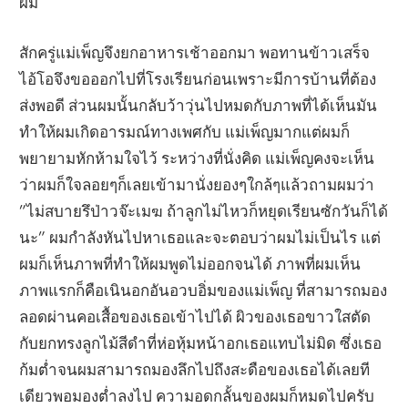
ผม
สักครู่แม่เพ็ญจึงยกอาหารเช้าออกมา พอทานข้าวเสร็จ
ไอ้โอจึงขอออกไปที่โรงเรียนก่อนเพราะมีการบ้านที่ต้อง
ส่งพอดี ส่วนผมนั้นกลับว้าวุ่นไปหมดกับภาพที่ได้เห็นมัน
ทำให้ผมเกิดอารมณ์ทางเพศกับ แม่เพ็ญมากแต่ผมก็
พยายามหักห้ามใจไว้ ระหว่างที่นั่งคิด แม่เพ็ญคงจะเห็น
ว่าผมก็ใจลอยๆก็เลยเข้ามานั่งยองๆใกล้ๆแล้วถามผมว่า
”ไม่สบายรึป่าวจ๊ะเมฆ ถ้าลูกไม่ไหวก็หยุดเรียนซักวันก็ได้
นะ” ผมกำลังหันไปหาเธอและจะตอบว่าผมไม่เป็นไร แต่
ผมก็เห็นภาพที่ทำให้ผมพูดไม่ออกจนได้ ภาพที่ผมเห็น
ภาพแรกก็คือเนินอกอันอวบอิ่มของแม่เพ็ญ ที่สามารถมอง
ลอดผ่านคอเสื้อของเธอเข้าไปได้ ผิวของเธอขาวใสตัด
กับยกทรงลูกไม้สีดำที่ห่อหุ้มหน้าอกเธอแทบไม่มิด ซึ่งเธอ
ก้มต่ำจนผมสามารถมองลึกไปถึงสะดือของเธอได้เลยที
เดียวพอมองต่ำลงไป ความอดกลั้นของผมก็หมดไปครับ