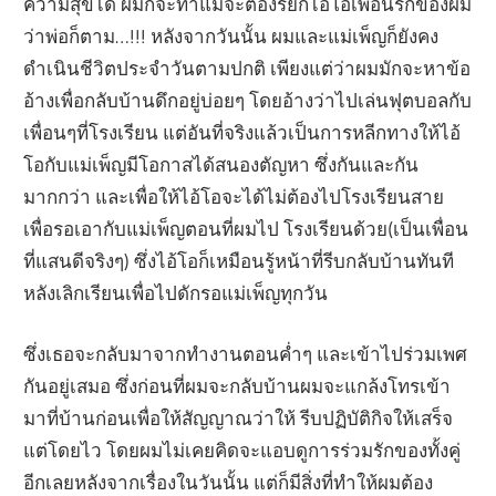
ความสุขได้ ผมก็จะทำแม้จะต้องรียกไอ้โอเพื่อนรักของผม
ว่าพ่อก็ตาม…!!! หลังจากวันนั้น ผมและแม่เพ็ญก็ยังคง
ดำเนินชีวิตประจำวันตามปกติ เพียงแต่ว่าผมมักจะหาข้อ
อ้างเพื่อกลับบ้านดึกอยู่บ่อยๆ โดยอ้างว่าไปเล่นฟุตบอลกับ
เพื่อนๆที่โรงเรียน แต่อันที่จริงแล้วเป็นการหลีกทางให้ไอ้
โอกับแม่เพ็ญมีโอกาสได้สนองตัญหา ซึ่งกันและกัน
มากกว่า และเพื่อให้ไอ้โอจะได้ไม่ต้องไปโรงเรียนสาย
เพื่อรอเอากับแม่เพ็ญตอนที่ผมไป โรงเรียนด้วย(เป็นเพื่อน
ที่แสนดีจริงๆ) ซึ่งไอ้โอก็เหมือนรู้หน้าที่รีบกลับบ้านทันที
หลังเลิกเรียนเพื่อไปดักรอแม่เพ็ญทุกวัน
ซึ่งเธอจะกลับมาจากทำงานตอนค่ำๆ และเข้าไปร่วมเพศ
กันอยู่เสมอ ซึ่งก่อนที่ผมจะกลับบ้านผมจะแกล้งโทรเข้า
มาที่บ้านก่อนเพื่อให้สัญญาณว่าให้ รีบปฏิบัติกิจให้เสร็จ
แต่โดยไว โดยผมไม่เคยคิดจะแอบดูการร่วมรักของทั้งคู่
อีกเลยหลังจากเรื่องในวันนั้น แต่ก็มีสิ่งที่ทำให้ผมต้อง