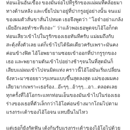
ท่อนเอ็นอันเขื่อง ของมันจ่อไปที่รูรักของแม่ผมที่คล้อยมา
ทางด้านหลัง และเขี่ยไปมาอยู่ที่ปากรูอยู่อย่างนั้น จนแม่
ของผมตัวสั่นขาสั่นไปหมด เธอจึงพูดว่า ’’โอจ๋าอย่าแกล้ง
เมียอีกเลยทำซะทีเถอะ’’ ว่าแล้วพอเธอพูดจบไอ้โอก็กด
ท่อนเสียวเข้าไปในรูรักของเธอทันทีครับ แม่ผมถึงกับ
สะดุ้งทั้งตัวเลย แต่ก็เข้าไปได้นิดเดียวครับเพราะมันคง
ค่อนข้างฟิต ไอ้โอพยายามซอยเข้าออกที่ปากรูรุกของ
เธอ และพยายามดันเข้าไปอย่างช้าๆจนในที่สุดมันก็
เสียบแม่ผมเข้าไปจนมิดแท่ง คราวนี้ไอ้โอมันเริ่มเปลี่ยน
จังหวะมาซอยยาวๆแทนแบบขึ้นสุดลงสุด แม่ของผมคง
เสียวมากเพราะเธอร้อง…อ๊ะๆๆ…อ้าๆๆ….อา…ตลอดเลย
ทุกครั้งที่ไอ้โอกระแทกท่อนเอ็นของมันเข้าไปในร่องเธอ
ร่างของเธอที่ตัวเล็กกว่าไอ้โอค่อนข้างมากโถมไปตาม
แรงกระเด้าของไอ้โอจน แทบยืนไม่ไหว
แต่เธอก็ยังกัดฟัน เด้งก้นรับแรงกระเด้าของไอ้โอไปด้วย