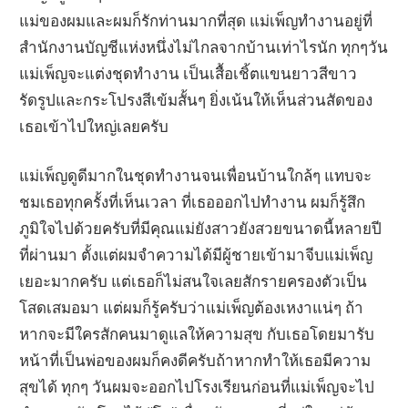
แม่ของผมและผมก็รักท่านมากที่สุด แม่เพ็ญทำงานอยู่ที่
สำนักงานบัญชีแห่งหนึ่งไม่ไกลจากบ้านเท่าไรนัก ทุกๆวัน
แม่เพ็ญจะแต่งชุดทำงาน เป็นเสื้อเชิ้ตแขนยาวสีขาว
รัดรูปและกระโปรงสีเข้มสั้นๆ ยิ่งเน้นให้เห็นส่วนสัดของ
เธอเข้าไปใหญ่เลยครับ
แม่เพ็ญดูดีมากในชุดทำงานจนเพื่อนบ้านใกล้ๆ แทบจะ
ชมเธอทุกครั้งที่เห็นเวลา ที่เธอออกไปทำงาน ผมก็รู้สึก
ภูมิใจไปด้วยครับที่มีคุณแม่ยังสาวยังสวยขนาดนี้หลายปี
ที่ผ่านมา ตั้งแต่ผมจำความได้มีผู้ชายเข้ามาจีบแม่เพ็ญ
เยอะมากครับ แต่เธอก็ไม่สนใจเลยสักรายครองตัวเป็น
โสดเสมอมา แต่ผมก็รู้ครับว่าแม่เพ็ญต้องเหงาแน่ๆ ถ้า
หากจะมีใครสักคนมาดูแลให้ความสุข กับเธอโดยมารับ
หน้าที่เป็นพ่อของผมก็คงดีครับถ้าหากทำให้เธอมีความ
สุขได้ ทุกๆ วันผมจะออกไปโรงเรียนก่อนที่แม่เพ็ญจะไป