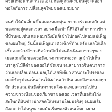
ด้วยเหมือนกันส่วนไอ้โอไม่ต้องพูดถึงครับมันดูจะพออก
พอใจกับการ เปลี่ยนลุคใหม่ของแม่ผมมาก
จนทำให้มันเงี่ยนขึ้นสมองหมกมุ่นอยากจะร่วมเพศกับแม่
ของผมอยู่ตลอดเวลา อย่างเมื่อเช้านี้ที่ไอ้โอก็มาทานข้าว
ที่บ้านผมเช่นเคย พอมาถึงมันก็เข้าไปกอดไปหอมแม่เพ็ญ
ของผมใหญ่ วันนี้แม่เพ็ญแต่งตัวเซ็กซี่ด้วยครับ เธอใส่เสื้อ
เชิ้ตคอกว้างสีขาวที่คว้านลึกไปจนถึงเนินอกขาวๆของ
เธอแถมเสื้อ ของเธอยังบางมากจนมองทะลุเข้าไปเห็น
บราลูกไม้สีดำของเธอได้ชัดเจน จนสามารถจินตนาการ
ว่าเธอเปลือยท่อนบนอยู่ได้เลยทีเดียว ส่วนกระโปรงของ
เธอก็รัดรูปจนเห็นส่วนโค้งส่วนเว้าอันกลมกลึงของเธอทุก
สัด ส่วนแถมมันยังสั้นมากจนใจผมแทบละลายไปกับ
ความขาวเนียนของเรียวขาของเธอ เวลาที่เธอก้มโก่ง
สะโพกทีมันช่างน่าสอดใส่ทรมานใจผมจริงๆ จนผมเริ่ม
สังเกตว่าไอ้หนูของผมมันเริ่มพองตัวจนเต็มกางเกง