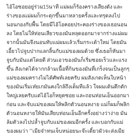
ไอ้โอซอยอยู่ร่วม15นาที แม่ผมก็ร้องครางเสียงดัง และ
ร่างของแม่ผมก็กระตุกขึ้นมาหลายครั้งและทรุดลงไป
นอนกองกับพื้น โดยมีไอ้โอคอยประคองร่างของเธอนอน
ลง โดยไม่ให้ท่อนเสียวของมันหลุดออกมาจากร่างแม่ผม
จากนั้นมันจึงนอนทับแม่ผมแล้วเริ่มกระเด้าใหม่ โดยมัน
เอี้ยวไปจูบปากแลกลิ้นกับแม่ของผมด้วย ซึ่งเธอก็หันมา
จูบกับมันแต่โดยดี ส่วนเอวของมันก็เริ่มซอยเร็วและแรง
ขึ้น สังเกตได้จากกล้ามเนื้อที่ก้นของมันที่เกร็งจนเป็นลูกๆ
แม่ของผมครางไม่ได้ศัพท์เลยครับ ผมสังเกตเห็นใบหน้า
ของมันเริ่มเห๋ยเกมันคงใกล้ถึงเต็มทีแล้ว ใจผมเต้นตึกตัก
ใหญ่เลยครับแต่ไอ้โอก็หยุดซอย และถอนท่อนเอ็นออกมา
ก่อน และจับแม่ของผมให้พลิกตัวนอนหงาย แม่ก็ผมก็พลิก
ตัวนอนหงายให้มันเสียบท่อนเอ็นอีกครั้งอย่างว่าง่าย มัน
ล้มตัวลงไปปล้ำจูบกับแม่ของผมอีกครั้ง และบอกกับแม่
ของผมว่า ‘‘เมียจ๋าทนเจ็บหน่อยนะจ๊ะเดี๋ยวผัวจะส่งเมีย