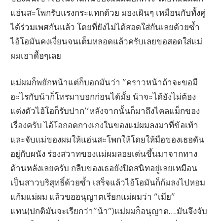
แอ่นสะโพกรับแรงกระแทกด้วย มองเผินๆ เหมือนกับทั้งคู่
ได้ร่วมเพศกันแล้ว โดยที่ยังไม่ได้สอดใส่กันเลยด้วยซ้ำ
ไอ้โอมันคงเงี่ยนจนเต็มหลอดแล้วครับเลยขอสอดใส่แม่
ผมเอาดื้อๆเลย
แม่ผมก็พยักหน้าแต่ก็บอกมันว่า ”คราวหน้าถ้าจะขอมี
อะไรกับน้าก็โทรมาบอกก่อนได้มั้ย น้าจะได้ยังไม่ต้อง
แต่งตัวไอ้โอก็รับปาก’’หลังจากนั้นก็มาถึงไคลแม็กของ
เรื่องครับ ไอ้โอถอดกางเกงในของแม่ผมลงมาที่ข้อเท้า
และจับแม่ของผมให้แอ่นสะโพกให้โดยให้มือของเธอดัน
อยู่กับผนัง ร่องสวาทของแม่ผมลอยเด่นขึ้นมาจากทาง
ด้านหลังเลยครับ กลีบของเธอยังปิดสนิทอยู่เลยเหมือน
เป็นสาวบริสุทธิ์ด้วยซ้ำ เสร็จแล้วไอ้โอมันก็ก้มลงไปหอม
แก้มแม่ผม แล้วขออนุญาตเรียกแม่ผมว่า ”เมีย”
แทน(ปกติมันจะเรียกว่า”น้า”)แม่ผมก็อนุญาต….มันจึงจับ