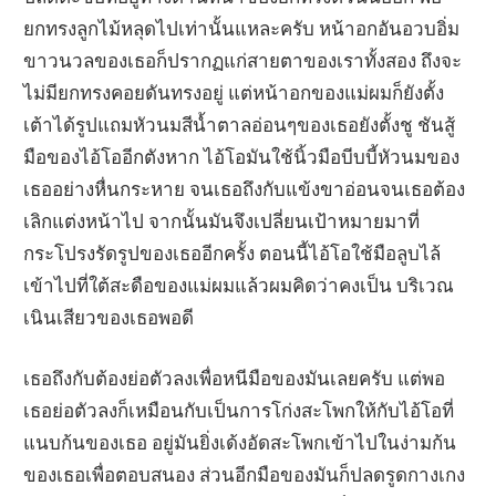
ยกทรงลูกไม้หลุดไปเท่านั้นแหละครับ หน้าอกอันอวบอิ่ม
ขาวนวลของเธอก็ปรากฏแก่สายตาของเราทั้งสอง ถึงจะ
ไม่มียกทรงคอยดันทรงอยู่ แต่หน้าอกของแม่ผมก็ยังตั้ง
เต้าได้รูปแถมหัวนมสีน้ำตาลอ่อนๆของเธอยังตั้งชู ชันสู้
มือของไอ้โออีกตังหาก ไอ้โอมันใช้นิ้วมือบีบบี้หัวนมของ
เธออย่างหื่นกระหาย จนเธอถึงกับแข้งขาอ่อนจนเธอต้อง
เลิกแต่งหน้าไป จากนั้นมันจึงเปลี่ยนเป้าหมายมาที่
กระโปรงรัดรูปของเธออีกครั้ง ตอนนี้ไอ้โอใช้มือลูบไล้
เข้าไปที่ใต้สะดือของแม่ผมแล้วผมคิดว่าคงเป็น บริเวณ
เนินเสียวของเธอพอดี
เธอถึงกับต้องย่อตัวลงเพื่อหนีมือของมันเลยครับ แต่พอ
เธอย่อตัวลงก็เหมือนกับเป็นการโก่งสะโพกให้กับไอ้โอที่
แนบก้นของเธอ อยู่มันยิ่งเด้งอัดสะโพกเข้าไปในง่ามก้น
ของเธอเพื่อตอบสนอง ส่วนอีกมือของมันก็ปลดรูดกางเกง