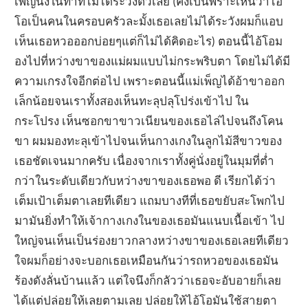
เพ็ญนั่งในท่าที่ไม่ได้ระวังตัวเลย (คงเป็นพราะเห็นว่าไอ้
โอเป็นคนในครอบครัวละมั้งเธอเลยไม่ได้ระวังผมก็แอบ
เห็นเธอหวอออกบ่อยๆแต่ก็ไม่ได้คิดอะไร) ตอนนี้ไอ้โอม
องไปที่หว่างขาของแม่ผมแบบไม่กระพริบตา โดยไม่ได้มี
ความเกรงใจอีกต่อไป เพราะตอนนี้แม่เพ็ญได้อ้าขาออก
เล็กน้อยจนเราทั้งสองเห็นทะลุปลุโปร่งเข้าไป ใน
กระโปรง เห็นซอกขาขาวเนียนของเธอไล่ไปจนถึงโคน
ขา ผมมองทะลุเข้าไปจนเห็นกางเกงในลูกไม้สีขาวของ
เธอชัดเจนมากครับ เนื่องจากเราทั้งคู่นั่งอยู่ในมุมที่ต่ำ
กว่าในระดับเดียวกับหว่างขาของเธอพอ ดี เรียกได้ว่า
เต็มเป้าเต็มตาเลยทีเดียว แถมบางทีที่เธอขยับสะโพกไป
มามันยิ่งทำให้เจ้ากางเกงในของเธอมันแนบเนื้อเข้า ไป
ใหญ่จนเห็นเป็นร่องยาวกลางหว่างขาของเธอเลยทีเดียว
ใจผมก็อย่างจะบอกเธอเหมือนกันว่ารถหวอของเธอมัน
ร้องดังลั่นบ้านแล้ว แต่ใจนึงก็กลัวว่าเธอจะอับอายก็เลย
ได้แต่ปล่อยให้เลยตามเลย ปล่อยให้ไอ้โอมันใช้สายตา