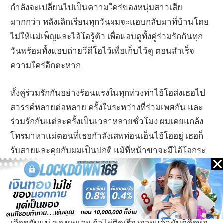
กำลังจะเปลี่ยนไปเป็นความใคร่ของหนุ่มสาวเสีย
มากกว่า หลังเลิกเรียนทุกวันผมจะแอบกลับมาที่บ้านโดย
ไม่ให้แม่เพ็ญและไอ้โอรู้ตัว เพื่อแอบดูทั้งคู่ร่วมรักกันทุก
วันพร้อมทั้งแอบถ่ายวีดีโอไว้เพื่อเก็บไว้ดู ตอนสำเร็จ
ความใคร่อีกตะหาก
ทั้งคู่ร่วมรักกันอย่างร้อนแรงในทุกท่วงท่าไอ้โอส่งเธอไป
สวรรค์หลายต่อหลาย ครั้งในระหว่างที่ร่วมเพศกัน และ
ร่วมรักกันแต่ละครั้งเป็นเวลาหลายชั่วโมง ผมเคยแกล้ง
โทรมาหาแม่ตอนที่เธอกำลังเสพท่อนเอ็นไอ้โออยู่ เธอก็
รับสายและคุยกับผมเป็นปกติ แม้ที่หน้าขาจะมีไอ้โอกระ
เด้ายิกๆอยู่ก็ตาม ภาพที่เห็นมันช่างเร้าอารมณ์ของผม
มากจนผมอยากทำหน้าที่แทนไอ้โอในทันที แต่ในใจก็คิด
ว่าคงไม่มีโอกาสแน่ๆ เพราะเราเป็นแม่ลูกกัน อย่างไอ้โอ
มันก็อีกกรณีนึงเพราะมันไม่มีความเกี่ยวข้องทางสาย
เลือดกับแม่ ของผมเลย ถ้าไม่ติดเรื่องอายุแล้วมันก็คือพ่อ