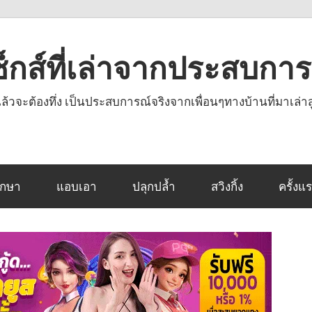
งเซ็กส์ที่เล่าจากประสบกา
านแล้วจะต้องทึ่ง เป็นประสบการณ์จริงจากเพื่อนๆทางบ้านที่มาเล่าส
ึกษา
แอบเอา
ปลุกปล้ำ
สวิงกิ้ง
ครั้งแ