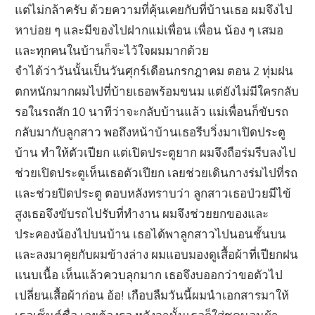
แต่ไม่กล้าครับ ด้วยความที่คุ้นเคยกับที่บ้านเธอ ผมจึงไป
หาบ่อย ๆ และมีของไปฝากแม่เพื่อน เพื่อน น้อง ๆ เสมอ
และทุกคนในบ้านก็จะไว้ใจผมมากด้วย
จำได้ว่าวันนั้นเป็นวันศุกร์เดือนกรกฎาคม ตอน 2 ทุ่มฝน
ตกหนักมากผมไปที่บ้ายเธอพร้อมขนม แต่ยังไม่มีใครกลับ
รอในรถสัก 10 นาทีว่าจะกลับบ้านแล้ว แม่เพื่อนก็ขับรถ
กลับมากับลูกสาว พอถึงหน้าบ้านเธอรีบวิ่งมาเปิดประตู
บ้าน ทำให้ตัวเปียก แต่เปิดประตูยาก ผมจึงถือร่มรีบลงไป
ช่วยเปิดประตูเห็นเธอตัวเปียก เลยช่วยเดินกางร่มไปที่รถ
และช่วยปิดประตู ตอบหลังทราบว่า ลูกสาวเธอป่วยมีไข้
สูงเธอจึงขับรถไปรับที่ทำงาน ผมจึงช่วยยกของและ
ประคองน้องไปบนบ้าน เธอได้พาลูกสาวไปนอนชั้นบน
และลงมาคุยกับผมข้างล่าง ผมแอบมองดูเสื้อผ้าที่เปียกฝน
แนบเนื้อ เห็นแล้วควบลุกมาก เธอจึงบออกว่าขอตัวไป
เปลี่ยนเสื้อผ้าก่อน อ้อ! เกือบลืมวันนี้ผมนำเอกสารมาให้