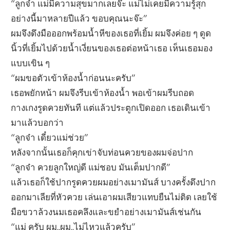
“ลูกจ๋า แม่มีความสุขมากเลยจ๊ะ แม่ไม่เคยมีความรู้สุก
อย่างนี้มาหลายปีแล้ว ขอบคุณนะจ๊ะ”
ผมจึงดึงมือออกพร้อมน้ำหีของเธอที่เยิ้ม ผมจึงค่อย ๆ ดูด
นิ้วที่เยิ้มไปด้วยน้ำเงี่ยนของเธอต่อหน้าเธอ เห็นเธอมอง
แบบเขิน ๆ
“ผมขอตัวเข้าห้องน้ำก่อนนะครับ”
เธอพยักหน้า ผมจึงรีบเข้าห้องน้ำ พอเข้าผมรีบถอด
กางเกงรูดควยทันที แต่แล้วประตูกเปิดออก เธอเดินเข้า
มาแล้วบอกว่า
“ลูกจ๋า เดี๋ยวแม่ช่วย”
หลังจากนั้นเธอก็คุกเข่าจับท่อนควยของผมจ่อปาก
“ลูกจ๋า ควยลูกใหญ่ดี แม่ชอบ มันเต็มปากดี”
แล้วเธอก็ใช้ปากรูดควยผมอย่างเมามันส์ บางครั้งดึงปาก
ออกมาเลียที่หัวควย เล่นเอาผมเสียวแทบยืนไม่ติด เลยใช้
มือขวาล้วงนมเธอคลึงและขยำอย่างเมามันส์เช่นกัน
“แม่ ครับ ผม..ผม..ไม่ไหวแล้วครับ”