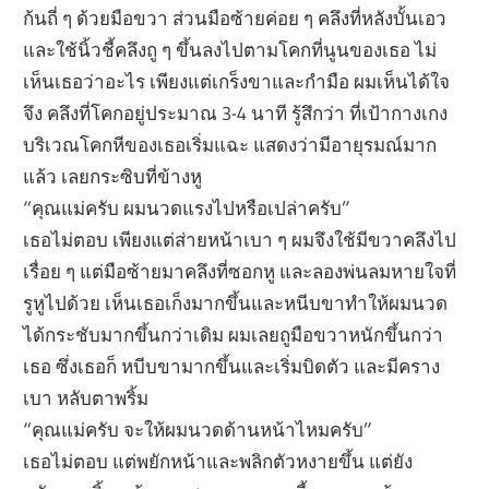
ก้นถี่ ๆ ด้วยมือขวา ส่วนมือซ้ายค่อย ๆ คลึงที่หลังบั้นเอว
และใช้นิ้วชี้คลึงถู ๆ ขึ้นลงไปตามโคกที่นูนของเธอ ไม่
เห็นเธอว่าอะไร เพียงแต่เกร็งขาและกำมือ ผมเห็นได้ใจ
จึง คลึงที่โคกอยู่ประมาณ 3-4 นาที รู้สึกว่า ที่เป้ากางเกง
บริเวณโคกหีของเธอเริ่มแฉะ แสดงว่ามีอายุรมณ์มาก
แล้ว เลยกระซิบที่ข้างหู
“คุณแม่ครับ ผมนวดแรงไปหรือเปล่าครับ”
เธอไม่ตอบ เพียงแต่ส่ายหน้าเบา ๆ ผมจึงใช้มีขวาคลึงไป
เรื่อย ๆ แต่มือซ้ายมาคลึงที่ซอกหู และลองพ่นลมหายใจที่
รูหูไปด้วย เห็นเธอเก็งมากขึ้นและหนีบขาทำให้ผมนวด
ได้กระชับมากขึ้นกว่าเดิม ผมเลยถูมือขวาหนักขึ้นกว่า
เธอ ซึ่งเธอก็ หบีบขามากขึ้นและเริ่มบิดตัว และมีคราง
เบา หลับตาพริ้ม
“คุณแม่ครับ จะให้ผมนวดด้านหน้าไหมครับ”
เธอไม่ตอบ แต่พยักหน้าและพลิกตัวหงายขึ้น แต่ยัง