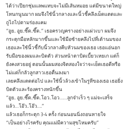
ได้ว่าเปียกชุ่มแลพแทบจะไม่มีเส้นหมอย แต่มีขนาดใหญ่
โหนกนูนมาก ผมจึงใช้นิ้วกลางและนิ้วชี้คลึงเม็ดแตดและ
ถูไถไปตามร่องแคม
“อูย.. อูย..ซี๊ด..ซี๊ด..” เธอครวญครางอย่างแผ่วเบา ผมจึง
กระตุกมือหลักมากขึ้นและใช้มือซ้ายคลึงไปที่เต้านมของ
เธอและใช้นิ้วชี้กับนิ้วกลางคีบหัวนมของเธอ เธอแอ่นอก
รับมือของผมและบิดตัว ส่วนหน้าตาบิดเบี้ยวเหยเก แต่ก็
ยังคงสวยอยู่ ตอนนั้นผมสองจิตสองใจว่าจะเย็ดเธอดีหรือ
ไม่แต่ก็กลัวลูกสาวเธอตื่นลงมา
เลยคลึงแตดต่อไป และใช้นิ้วล้วงเข้าในรูหีของเธอ เธอยิ่ง
บิดตัวและร้องครางหนักขึ้น
“อูย.. อูย..ซี๊ด..ซี๊ด..โอว..โอว……ลูกจ๋าเร็ว ๆ แม่จะเสร็จ
แล้ว…โอ๊ว..โอ๊ว….”
แล้วเธอก็กระตุก 3-4 ครั้ง ก่อนนอนนิ่งถอนหายใจ
“เป็นอย่างไรครับ คุณแม่มีความสุขไหมครับ”