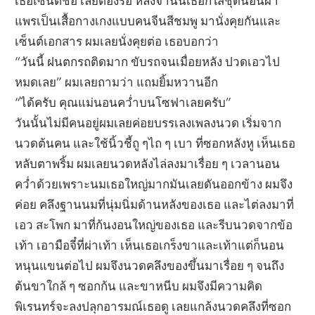
เธอเซ็นต์ชื่อ เลยต้องรอ หลังจานั้นเธอก็ใส่ชุดนอนผ้า
แพรเป็นเสื้อกางเกงแบบคนจีนสีชมพู มานั่งคุยกันและ
เซ็นต์เอกสาร ผมเลยนั่งคุยต่อ เธอบอกว่า
“วันนี้ ฝนตกรถติดมาก ขับรถจนเมื่อยหลัง ปวดเอวไป
หมดเลย” ผมเลยถามว่า แถมยิ้มหวานอีก
“ได้ครับ คุณแม่นอนคว่ำบนโซฟาเลยครับ”
วันนั้นไม่มีคนอยู่ผมเลยค่อยบรรเลงเพลงนวด เริ่มจาก
นวดต้นคน และใช้นิ้วชี้ถู ๆไถ ๆ เบา ที่ซอกหลังหู เห็นเธอ
หลับตาพริ้ม ผมเลยนวดหลังไล่ลงมาเรื่อย ๆ เวลานอน
คว่ำด้วยเพราะนมเธอใหญ่มากมันเลยดันออกข้าง ผมจึง
ค่อย คลึงฐานนมที่นุ่มนิ่มด้านหลังของเธอ และไต่ลงมาที่
เอว สะโพก มาที่ก้นงอนใหญ่ของเธอ และรีบนวดจากข้อ
เท้า เอามือจี๋ที่ผ่าเท้า เห็นเธอเกร็งขาและเท้าแต่ก็นอน
หนุนแขนต่อไป ผมจึงนวดคลึงของขึ้นมาเรื่อย ๆ จนถึง
ต้นขาใกล้ ๆ ซอกก้น และขาหนีบ ผมจึงมีความคิด
พิเรนทร์จะลงปลุกอารมณ์เธอดู เลยแกล้งนวดคลึงที่ซอก