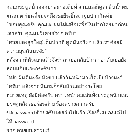
ก่อนกระฉูดน้ำออกมาอย่างเต็มที่ ส่วนเธอก็ดูดกลืนน้ำผม
จนหมด ก่อนที่ผมจะดึงเธอยืนขึ้นมาจูบปากกันต่อ
“ขอบคุณครับ คุณแม่ ผมไม่เสร็จเสร็จในปากใครมาก่อน
เลยครับ คุณแม่วิเศษจริง ๆ ครับ”
“ควยของลูกใหญ่เต็มปากดี ดูดมันจริง ๆ แล้วเราค่อยมี
ความสุขกันนะจ๊ะ”
หลังจากที่ตัวเบาแล้วจึงร่ำลาเธอกลับบ้าน ก่อกลับเธอยัง
หอมแก้มและกระซิบว่า
“หลับฝันดีนะจ๊ะ ผัวขา แล้ววันหน้ามาเย็ดเมียบ้างนะ”
“ครับ” หลังจากนั้นผมก็กลับบ้านอย่างระโหย
หมายเหตุ ยังมีต่อครับ คราวหน้าผมเล่นทั้งประตูหน้าและ
ประตูหลัง เธอร่อนส่าย ร้องครางมากครับ
ขอ password ด้วยครับ เคยส่งไปแล้ว เรื่องก็เคยลงแต่ไม่
ให้ password
จาก คนชอบสาวแก่