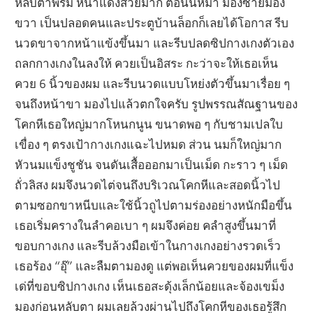
หลับตาพริ้ม หน้าแดงสวยมาก ตอนนี้หมา มองซ้ายมอง
ขวา เป็นปลอดคนและประตูบ้านล็อกก็เลยได้โอกาส รีบ
นวดขาจากหน้าแข้งขึ้นมา และรีบปลดซิปกางเกงตัวเอง
ถลกกางเกงในลงให้ ควยเป็นอิสระ กะว่าจะให้เธอเห็น
ควย 6 นิ้วของผม และรีบนวดแบบโหย่งตัวขึ้นมาเรื่อย ๆ
จนถึงหน้าขา มองไปแล้วตกใจครับ รูปพรรณสัณฐานของ
โคกหีเธอใหญ่มากโหนกนูน ขนาดพอ ๆ กับชามเปลใบ
เขื่อง ๆ ตรงเป้ากางเกงแฉะไปหมด ส่วน นมก็ใหญ่มาก
หัวนมแข็งชูชัน จนดันเสื้อออกมาเป็นเม็ด กะราว ๆ เม็ด
ถั่วลิสง ผมจึงนวดไต่จนถึงบริเวณโคกหีและสอดนิ้วไป
ตามซอกขาหนีบและใช้นิ้วถูไปตามร่องอย่างหนักมือขึ้น
เธอเริ่มครางในลำคอเบา ๆ ผมจึงค่อย คลำสูงขึ้นมาที่
ขอบกางเกง และรีบล้วงมือเข้าในกางเกงอย่างรวดเร็ว
เธอร้อง “อุ๊” และลืมตามองดู แต่พอเห็นควยของผมที่แข็ง
เด่ที่ขอบซิปกางเกง เห็นเธอสะดุ้งเล็กน้อยและจ้องเขม็ง
มองก่อนหลับตา ผมเลยล้วงผ่านไปถึงโคกหีของเธอรู้สึก