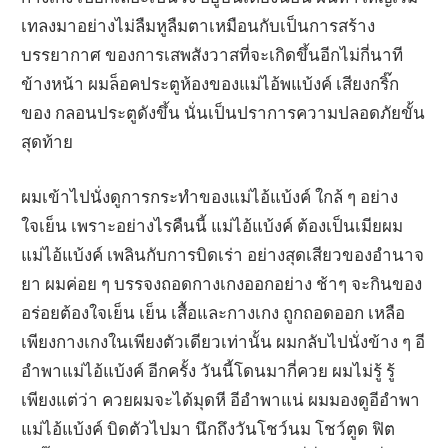
เทลงมาอย่างไม่ลืมหูลืมตาเหมือนกับเป็นการสร้าง
บรรยากาศ ของการเสพสังวาสที่จะเกิดขึ้นอีกไม่กี่นาที
ข้างหน้า ผมล็อคประตูห้องของแม่ไอ้พแบ้งค์ เสียงกริ๊ก
ของ กลอนประตูดังขึ้น นั่นเป็นปราการความปลอดภัยขั้น
สุดท้าย
ผมเข้าไปนั่งดูการกระทำของแม่ไอ้แบ้งค์ ใกล้ ๆ อย่าง
ใจเย็น เพราะอย่างไรคืนนี้ แม่ไอ้แบ้งค์ ต้องเป็นเมียผม
แม่ไอ้แบ้งค์ เพลินกับการบิดเร่า อย่างสุดเสียวของอำนาจ
ยา ผมค่อย ๆ บรรจงถอดกางเกงออกอย่าง ช้าๆ จะกินของ
อร่อยต้องใจเย็น เย็น เสื้อและกางเกง ถูกถอดออก เหลือ
เพียงกางเกงในเพียงตัวเดียวเท่านั้น ผมกลับไปนั่งข้าง ๆ อี
อำพาแม่ไอ้แบ้งค์ อีกครั้ง วันนี้โดนมากี่ควย ผมไม่รู้ รู้
เพียงแต่ว่า ควยผมจะได้มุดหี อีอำพาแน่ ผมมองดูอีอำพา
แม่ไอ้แบ้งค์ บิดตัวไปมา นึกถึงวันโชว์นม โชว์ตูด ฟิต