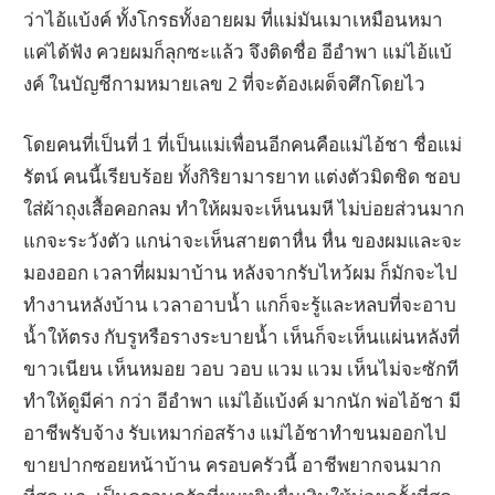
ว่าไอ้แบ้งค์ ทั้งโกรธทั้งอายผม ที่แม่มันเมาเหมือนหมา
แค่ได้ฟัง ควยผมก็ลุกซะแล้ว จึงติดชื่อ อีอำพา แม่ไอ้แบ้
งค์ ในบัญชีกามหมายเลข 2 ที่จะต้องเผด็จศึกโดยไว
โดยคนที่เป็นที่ 1 ที่เป็นแม่เพื่อนอีกคนคือแม่ไอ้ชา ชื่อแม่
รัตน์ คนนี้เรียบร้อย ทั้งกิริยามารยาท แต่งตัวมิดชิด ชอบ
ใส่ผ้าถุงเสื้อคอกลม ทำให้ผมจะเห็นนมหี ไม่บ่อยส่วนมาก
แกจะระวังตัว แกน่าจะเห็นสายตาหื่น หื่น ของผมและจะ
มองออก เวลาที่ผมมาบ้าน หลังจากรับไหว้ผม ก็มักจะไป
ทำงานหลังบ้าน เวลาอาบน้ำ แกก็จะรู้และหลบที่จะอาบ
น้ำให้ตรง กับรูหรือรางระบายน้ำ เห็นก็จะเห็นแผ่นหลังที่
ขาวเนียน เห็นหมอย วอบ วอบ แวม แวม เห็นไม่จะซักที
ทำให้ดูมีค่า กว่า อีอำพา แม่ไอ้แบ้งค์ มากนัก พ่อไอ้ชา มี
อาชีพรับจ้าง รับเหมาก่อสร้าง แม่ไอ้ชาทำขนมออกไป
ขายปากซอยหน้าบ้าน ครอบครัวนี้ อาชีพยากจนมาก