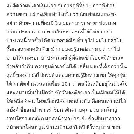
ผมคิดว่าผมเอาเงินแลก กับการดูหีทั้ง 10 กว่าหี ด้วย
ความชอบ แม้จะเสียเท่าไหร่ไม่ว่า เงินพ่อผมเยอะซะ
อย่าง ด้วยความที่ผมมีเงิน ผมสามารถหายาประเภท
กล่อมประสาท จากพวกอันธพาลรุ่นพี่ได้ไม่ยาก ยา
ประเภทนี้ หาซื้อได้ตามตลาดมืด ทั่ว ๆ ไป ผมไม่กล้าไป
ซื้อเองหรอกครับ ถึงแม้ว่า ผมจะรู้แหล่งขาย แต่เขาไม่
ขายให้ผมหรอก ยาประเภทนี้ ผู้ที่เสพเข้าไปจะมีลักษณะ
กึ่งหลับกึ่งตื่น ควบคุมตัวเองไม่ได้ เคลิ้ม และที่เด็ดกว่านั้น
ฤทธิ์ของยา ยังไปกระตุ้นต่อมความรู้สึกทางเพศ ให้คุกรุ่น
ได้ ผมคัดจำนวนแม่เพื่อน 10 กว่าคนให้เหลืออยู่ในดวงใจ
และหมายมั่นปั้นมือว่า ซักวันจะต้องเอาเป็นเมียผมให้ได้
ให้เหลือ 2 คน โดยเลือกนิสัยแตกต่างกัน คือคนแรกแม่ไอ้
แบ้งค์ ชื่อแม่อำพา เร่าร้อน เดินสายตูด อวบ นมใหญ่
ชอบใส่กางเกงฟิต แต่งหน้าทาปากเก่ง คิ้วเส้นบางยาว
หน้าผากโหนกนูน หัวนมป้านดำปิดปี๋ หีใหญ่ บาน ชอบ