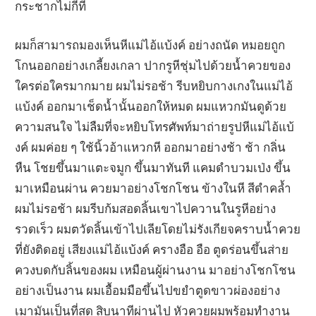
กระชากไม่กี่ที
ผมก็สามารถมองเห็นหีแม่ไอ้แบ้งค์ อย่างถนัด หมอยถูก
โกนออกอย่างเกลี้ยงเกลา ปากรูหีชุ่มไปด้วยน้ำควยของ
ใครต่อใครมากมาย ผมไม่รอช้า รีบหยิบกางเกงในแม่ไอ้
แบ้งค์ ออกมาเช็ดน้ำนั้นออกให้หมด ผมแหวกมันดูด้วย
ความสนใจ ไม่ลืมที่จะหยิบโทรศัพท์มาถ่ายรูปหีแม่ไอ้แบ้
งค์ ผมค่อย ๆ ใช้นิ้วอ้าแหวกหี ออกมาอย่างช้า ช้า กลิ่น
หืน โชยขึ้นมาแตะจมูก ขึ้นมาทันที แคมดำบวมเป่ง ขึ้น
มาเหมือนผ่าน ควยมาอย่างโชกโชน ข้างในหี สีดำคล้ำ
ผมไม่รอช้า ผมรีบก้มสอดลิ้นเขาไปควานในรูหีอย่าง
รวดเร็ว ผมตวัดลิ้นเข้าไปเลียโดยไม่รังเกียจคราบน้ำควย
ที่ยังติดอยู่ เสียงแม่ไอ้แบ้งค์ ครางอือ อือ ตูดร่อนขึ้นส่าย
ควงบดกับลิ้นของผม เหมือนผู้ผ่านงาน มาอย่างโชกโชน
อย่างเป็นงาน ผมเอื้อมมือขึ้นไปขยำตูดขาวผ่องอย่าง
เมามันเป็นที่สุด สิบนาทีผ่านไป หัวควยผมพร้อมทำงาน