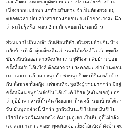
ออกสังคม ไม่ค่อยอยู่ติดบ้าน ออกไปงานเลี้ยงข้างบ้าน
เนื่องจากแม่อำพา แกทำเสริมสวย จำเป็นต้องสวย อยู่
ตลอดเวลา บ่อยครั้งสายตาแกลอบมองเป้ากางเกงผม นึก
ว่าผมไม่รู้หรือ ตอน 2 ทุ่มมักจะออกไปนอกบ้าน
ส่วนมากไปกินเหล้า กับเพื่อนที่ทำเสริมสวยด้วยกัน บ้าง
กลับบ้านที ห้าทุ่มเที่ยงคืน ส่วนพ่อไอ้แบ้งค์ ไม่ต้องพูดถึง
ขับรถสิบล้อออกต่างจังหวัด นานๆทีถึงจะกลับบ้าน บ่อย
ครั้งที่ผมกับไอ้แบ้งค์ ต้องมาช่วยประคองแม่เข้าบ้านตอน
เมา แกเมาแล้วแกจะพูดมั่ว ชอบพูดถึงคนที่กินเหล้าด้วย
กัน ทั้งชาย ทั้งหญิง แต่ชอบที่จะพูดถึงผู้ชายมากกว่า มีอยู่
ครั้งหนึ่ง แกพูดโพล่งขึ้น ไอ้แบ้งค์ ไอ้ยส (ลุงในซอย) บอก
ว่ากูอี่อำพา คนนี้มันคัน ถึงออกมากินเหล้านอกบ้านได้ทุก
วัน มันพูดอย่างนี้ นึกว่า กูกลัวมันนะซิ ไปบอกมันซิ ไป
เรียกไอ้พวกวินมอเตอไซค์มารุมกูเลย เป็นสิบ กูก็ไม่กลัว
แม่ แม่เมามากละ อย่าพูดเพ้อเจ้อ เสียงไอ้แบ้งค์ ดังขึ้น ผม