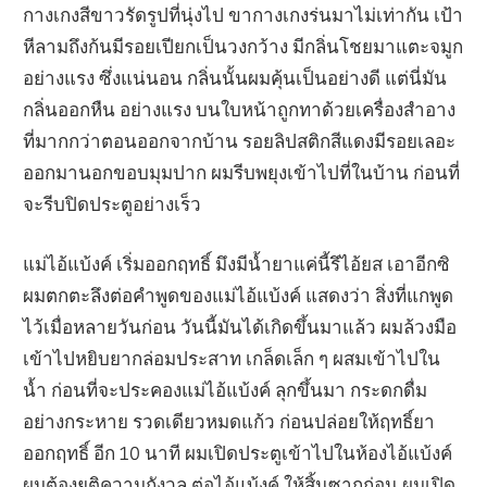
กางเกงสีขาวรัดรูปที่นุ่งไป ขากางเกงร่นมาไม่เท่ากัน เป้า
หีลามถึงก้นมีรอยเปียกเป็นวงกว้าง มีกลิ่นโชยมาแตะจมูก
อย่างแรง ซึ่งแน่นอน กลิ่นนั้นผมคุ้นเป็นอย่างดี แต่นี่มัน
กลิ่นออกหืน อย่างแรง บนใบหน้าถูกทาด้วยเครื่องสำอาง
ที่มากกว่าตอนออกจากบ้าน รอยลิปสติกสีแดงมีรอยเลอะ
ออกมานอกขอบมุมปาก ผมรีบพยุงเข้าไปที่ในบ้าน ก่อนที่
จะรีบปิดประตูอย่างเร็ว
แม่ไอ้แบ้งค์ เริ่มออกฤทธิ์ มึงมีน้ำยาแค่นี้รึไอ้ยส เอาอีกซิ
ผมตกตะลึงต่อคำพูดของแม่ไอ้แบ้งค์ แสดงว่า สิ่งที่แกพูด
ไว้เมื่อหลายวันก่อน วันนี้มันได้เกิดขึ้นมาแล้ว ผมล้วงมือ
เข้าไปหยิบยากล่อมประสาท เกล็ดเล็ก ๆ ผสมเข้าไปใน
น้ำ ก่อนที่จะประคองแม่ไอ้แบ้งค์ ลุกขึ้นมา กระดกดื่ม
อย่างกระหาย รวดเดียวหมดแก้ว ก่อนปล่อยให้ฤทธิ์ยา
ออกฤทธิ์ อีก 10 นาที ผมเปิดประตูเข้าไปในห้องไอ้แบ้งค์
ผมต้องยุติความกังวล ต่อไอ้แบ้งค์ ให้สิ้นซากก่อน ผมเปิด