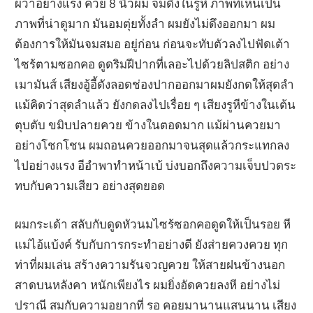
ผวาอย่างแรง ควย 8 นิ้วผม จมดิ่งในรูหี ภาพที่เห็นเป็น
ภาพที่น่าดูมาก มันอมตุ่ยทั้งลำ ผมยังไม่ดึงออกมา ผม
ต้องการให้มันจมสมอ อยู่ก่อน ก่อนจะทับตัวลงไปฟัดเต้า
ไซร้ตามซอกคอ ดูดริมฝีปากที่เลอะไปด้วยลิปสติก อย่าง
เมามันส์ เสียงอู้อี้ดังลอดช่องปากออกมาผมยังกดให้สุดลำ
แม้คิดว่าสุดลำแล้ว ยังกดลงไปเรื่อย ๆ เสียงรูหีข้างในเต้น
ตุบตับ ขมิบปลายควย ข้างในตอดมาก แม้ผ่านควยมา
อย่างโชกโชน ผมถอนควยออกมาจนสุดแล้วกระแทกลง
ไปอย่างแรง อีอำพาทำหน้าเบ้ บ่งบอกถึงความเจ็บปวดระ
ทบกับความเสียว อย่างสุดยอด
ผมกระเด้า สลับกับดูดหัวนมไซร้ซอกคอดูดให้เป็นรอย หี
แม่ไอ้แบ้งค์ รับกับการกระทำอย่างดี ยังส่ายควงควย ทุก
ท่าที่ผมเล่น สร้างความรันจวญควย ให้สายฝนข้างนอก
สาดบนหลังคา หนักเพียงไร ผมยิ่งอัดควยลงหี อย่างไม่
ปราณี สมกับความอยากที่ รอ คอยมานานแสนนาน เสียง