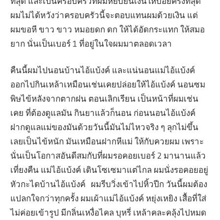
ที่สุด และเป็นครอบครัวที่ผมหยิบยื่นเงินให้บ่อยครั้งที่สุด
ผมไม่ได้หวังว่าครอบครัวนี้จะตอบแทนผมด้วยเงิน แต่
ผมขอหี ขาว ขาว หมอยดก ดก ให้ได้อัดกระแทก ให้สมอ
ยาก นั่นเป็นเบอร์ 1 ที่อยู่ในใจผมมาตลอดเวลา
คืนนี้ผมไปนอนบ้านไอ้แบ้งค์ และแน่นอนแม่ไอ้แบ้งค์
ออกไปกินเหล้าเหมือนเช่นเคยปล่อยให้ไอ้แบ้งค์ นอนซม
พิษไข้หลังจากตากฝน ตอนเลิกเรียน เป็นหน้าที่ผมเช่น
เคย ที่ต้องดูแลมัน กินยาแล้วก็นอน ก่อนนอนไอ้แบ้งค์
ฝากดูแลแม่ของมันด้วยวันนี้มันไม่ไหวจริง ๆ ลุกไม่ขึ้น
เลยเป็นไข้หนัก มันเหมือนฝากหีแม่ ให้กับควยผม เพราะ
นั่นเป็นโอกาสอันดีสมกับที่ผมรอคอยเบอร์ 2 มานานแล้ว
เที่ยงคืน แม่ไอ้แบ้งค์ เดินโซเซมาแต่ไกล ผมนั่งรอคอยอยู่
หัวกะไดบ้านไอ้แบ้งค์ ผมรีบวิ่งเข้าไปหิ้วปีก วันนี้ผมต้อง
แปลกใจกว่าทุกครั้ง ผมเผ้าแม่ไอ้แบ้งค์ หยุ่งเหยิง เสื้อที่ใส่
ไม่ค่อยเข้ารูป มีกลิ่นเหงื่อไคล บุหรี่ เหล้าคละคลุ้งไปหมด