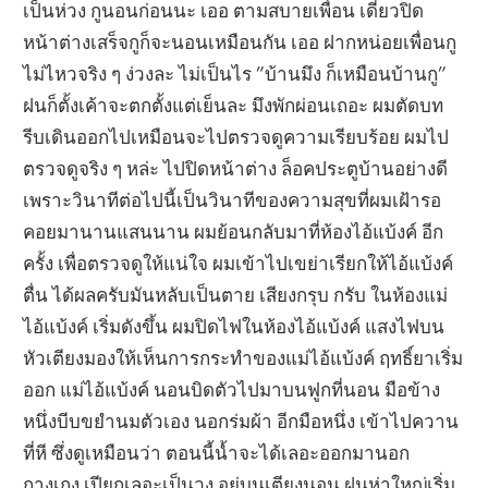
เป็นห่วง กูนอนก่อนนะ เออ ตามสบายเพื่อน เดี๋ยวปิด
หน้าต่างเสร็จกูก็จะนอนเหมือนกัน เออ ฝากหน่อยเพื่อนกู
ไม่ไหวจริง ๆ ง่วงละ ไม่เป็นไร ”บ้านมึง ก็เหมือนบ้านกู”
ฝนก็ตั้งเค้าจะตกตั้งแต่เย็นละ มึงพักผ่อนเถอะ ผมตัดบท
รีบเดินออกไปเหมือนจะไปตรวจดูความเรียบร้อย ผมไป
ตรวจดูจริง ๆ หล่ะ ไปปิดหน้าต่าง ล็อคประตูบ้านอย่างดี
เพราะวินาทีต่อไปนี้เป็นวินาทีของความสุขที่ผมเฝ้ารอ
คอยมานานแสนนาน ผมย้อนกลับมาที่ห้องไอ้แบ้งค์ อีก
ครั้ง เพื่อตรวจดูให้แน่ใจ ผมเข้าไปเขย่าเรียกให้ไอ้แบ้งค์
ตื่น ได้ผลครับมันหลับเป็นตาย เสียงกรุบ กรับ ในห้องแม่
ไอ้แบ้งค์ เริ่มดังขึ้น ผมปิดไฟในห้องไอ้แบ้งค์ แสงไฟบน
หัวเตียงมองให้เห็นการกระทำของแม่ไอ้แบ้งค์ ฤทธิ์ยาเริ่ม
ออก แม่ไอ้แบ้งค์ นอนบิดตัวไปมาบนฟูกที่นอน มือข้าง
หนึ่งบีบขยำนมตัวเอง นอกร่มผ้า อีกมือหนึ่ง เข้าไปควาน
ที่หี ซึ่งดูเหมือนว่า ตอนนี้น้ำจะได้เลอะออกมานอก
กางเกง เปียกเลอะเป็นวง อยู่บนเตียงนอน ฝนห่าใหญ่เริ่ม