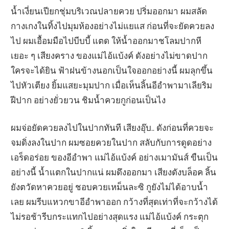
น้ำเงี่ยนเปียกชุ่มบริเวณปลายควย ปริ่มออกมา ผมสลัด
กางเกงในทิ้งไปมุมห้องอย่างไม่แยแส ก่อนที่จะยัดควยลง
ไป ผมเอื้อมมือไปบีบบี้ แตด ให้น้ำออกมาชโลมปากหี
เยอะ ๆ เสียงคราง ของแม่ไอ้แบ้งค์ ดังอย่างไม่ขาดปาก
ใครจะได้ยิน ฟ้าฝนข้างนอกเป็นใจออกอย่างนี้ ผมลุกขึ้น
ไปหัวเตียง ยิ้มแสยะมุมปาก เมื่อเห็นลิ้นอีอำพามาเลียริม
ฝีปาก อย่างยั่วยวน ชิมน้ำควยกูก่อนเป็นไง
ผมจ่อยัดควยลงไปในปากทันที เสียงอุ๊บ.. ดังก่อนที่ควยจะ
จมดิ่งลงในปาก ผมซอยควยในปาก สลับกับการดูดอย่าง
เอร็ดอร่อย ของอีอำพา แม่ไอ้แบ้งค์ อย่างเมามันส์ ขืนเป็น
อย่างนี้ น้ำแตกในปากแน่ ผมดึงออกมา เสียงดังบล็อค ลิ้น
ยังตวัดหาควยอยู่ ชอบควยเหม็นละซิ กูยังไม่ได้อาบน้ำ
เลย ผมรีบแหวกขาอีอำพาออก กว้างที่สุดเท่าที่จะกว้างได้
ไม่รอช้ารีบกระแทกไปอย่างสุดแรง แม่ไอ้แบ้งค์ กระตุก