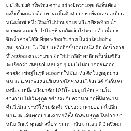
แม่ไอ้แบ้งค์ กรี๊ดร้อง คราง อย่างมีความสุข ดังลั่นห้อง
เหงื่อทั้งผมและอีอำพาผุดขึ้นทั่วตัว ทุกท่าที่ผมเล่น เหมือน
หนังเอ็กซ์ หนึ่งเรื่องก็ไม่ปาน จวบจนวินาทีสุดท้าย น้ำ
ควยผม แตกเข้าไปในรูหี ผมอัดเข้าไปจนสุดลำ เพื่อจะ
ฉีดน้ำควยให้ลึกที่สุด พร้อมกับการเป็นผัวใหม่อย่าง
สมบูรณ์แบบ ไม่ใช่ ยังเหลืออีกขั้นตอนหนึ่ง คือ ตักน้ำควย
ที่ไหลย้อย ตามง่ามขา ยัดใส่ปากอีอำพาอีกครั้ง นั่นซิถึง
จะเรียกว่า สมบูรณ์แบบ สุด ๆ ผมยังไม่อยากถอนออก
ควยยังแช่อยู่ในรูหี ผมอยากให้มันแห้ง ติดในรูอยู่อย่าง
นั้น ผมนอนตะแคง เสียงหายใจของแม่ไอ้แบ้งค์ ดังถี่หอบ
เหนื่อย เหมือนวิ่งมาซัก 10 กิโล ผมลูบไล้ทุกส่วนใน
ร่างกาย ไม่เว้นรูตูด อย่างสมกับความอยากที่มีมานาน
คืนนี้เป็นกระหรี่ให้ผมซักคืน รับรองว่าหายอยากไปอีก
นาน ผมเล่นทุกอย่างแตกทุกที่ทั้ง ร่องนม รูตูด ในปาก ขา
หนีบ รักแร้ ทุกอย่างที่ปรารถนา กลับมานอน ตี 3 ครึ่งผม