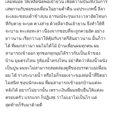
เล็มหมอย ให้เหลือนิดพอเย้ายวน เพื่อความบันเทิงในการ
เสพกามกับพ่อของเพื่อนในยามค่ำคืน แม่ประเภทนี้ ลีลา
จะเยอะชอบเด้าข้างบน อารมณ์จะรุนแรง เวลาอัดโหนก
หีกับควย จะบด ควงส่าย ด้วยลีลาอันเย้ายวน จึงทำให้หี
จะบาน ทะเล่อทะล่า เนื่องจากชอบที่จะถูกควยอัด อย่าง
ยาวนาน เรียกว่าเอาให้คุ้มกับราตรีอันยาวนาน นั้นก็ว่า
ได้ ที่ผมกล่าวมา ผมไม่ได้โม้ บ้านเพื่อนผมทุกคน ผม
สามารถเข้าออก ทุกซอกทุกมุมได้ราวกับเป็นเจ้าของ
บ้าน มุมตรงไหน รูห้องน้ำตรงไหน อย่าคิดว่าห้องน้ำผนัง
เป็นปูน ผมจะไม่สามารถสอดส่องดูหีของบรรดาแม่เพื่อน
ผม ได้ รางระบายน้ำ หรือไม่ก็รอยเจาะของท่อน้ำที่ปิดยา
ไม่สนิท ชอบนักละผม ที่ผมสามารถเข้าออกบ้านแต่ละ
หลังได้ อยากไม่ยากนั้น เพราะเงินที่ผมหยิบยื่นให้แต่ละ
ครอบครัว แรกแรก ก็ปฏิเสธ ว่าไม่เอาไม่เป็นไร แต่
สุดท้ายก็รับมาด้วยดี