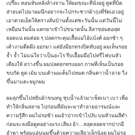
เปรี๊ยะ ตอนหันหลังล้างจาน ให้ผมขณะที่นั่งอยู่ ตูดที่บิด
ส่ายบดไปมาผมนึกอยากจะไปกระชากผ้าถุงที่รัดเอวอยู่
เอาควยเย็ดให้ครางลั่นบ้านตั้งแต่ซะวันนั้น แต่วันนี้ไม่
เหมือนวันนั้น แดกยาเข้าไปขนาดนั้น ลีลาขย่มตอสุด
ยอดแน่ ผมค่อย ๆ ปลดกระดุมเสื้อแม่ไอ้แบ้งค์ ออกช้า ๆ
เต้างามดีดผึง ออกมา แต่ยังมียกทรงปิดทับอยู่ ผมเห็นรอย
จ้ำ จ้ำ ไม่แน่ใจว่าเป็นอะไร รีบเอื้อมมือไปหรี่ไฟบนหัว
เตียงให้ สว่างขึ้น ผมปลดยกทรงออก ภาพที่เห็นเป็นรอย
ขบกัด ดูด เม้ม บนเต้านมเต็มไปหมด กลิ่นคาวน้ำลาย วิ่ง
ขึ้นมาแตะจมูกผม
ผมลุกขึ้นไปหยิบผ้าขนหนู ชุบน้ำแล้วมาเช็ดเบา เบา เพื่อ
ทำให้กลิ่นสลาย ไปก่อนที่มันจะมาทำลายอารมณ์และ
ความรู้สึก ผมไม่รอช้า ผมอ้าปากเข้าไปงับ บนหัวนมสีดำ
ก่อนจะลงมือดูดอย่างแรง เสียง อ้า….หลุดลอดจากปากอี
อำพา พร้อมแอ่นนมขึ้นด้วยความเสียวเล็กน้อย ผมไม่รอ