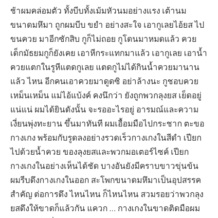
ช้าผมคล่อมตัว ทั้งบีบทั้งเม้มหัวนมอย่างแรง เต้านม
ขนาดมหึมา ถูกผมบีบ ขยำ อย่างสะใจ เอากูเลยไอ้ยส ไป
ขนควย มาอีกซักสิบ กูก็ไม่ถอย กูโดนมาหมดแล้ว ควย
เด็กมัธยมกูก็ยังเคย เอาหีกระแทกมาแล้ว เอากูเลย เอาน้ำ
ควยแตกในรูหีแตดกูเลย แตดกูไม่ได้กินน้ำควยมานาน
แล้ว ไหน อีกคนเอาควยมาดูดซิ อย่าล้างนะ กูชอบควย
เหม็นเหม็น แม่ไอ้แบ้งค์ คงนึกว่า ยังถูกพวกลุงยส เย็ดอยู่
แน่แน่ ผมได้ยินดังนั้น จะรออะไรอยู่ อารมณ์และความ
เงี่ยนพุ่งทะยาน ขึ้นมาทันที ผมเอื้อมมือไปกระชาก ตะขอ
กางเกง พร้อมกับรูดลงอย่างรวดเร็วกางเกงในสีดำ เปียก
ไปด้วยน้ำควย ของลุงยสและพวกมอเตอร์ไซค์ เปียก
กางเกงในอย่างเห็นได้ชัด บางอันยังมีคราบขาวขุ่นข้น
ผมรีบดึงกางเกงในออก สะโพกขนาดมหึมาเป็นอุปสรรค
สำคัญ ต่อการดึง ไหนไหน ก็ไหนไหน สวมรอยว่าพวกลุง
ยสดึงให้ขาดก็แล้วกัน แควก … กางเกงในขาดติดมือผม