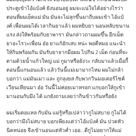
ประตูเข้าไอ้แบ้งค์ ยังนอนอยู่ ผมจะแน่ใจได้อย่างไรว่า
ตอนที่ผมเย็ดแม่ มัน มันจะไม่ลุกขึ้นมาถีบผมเข้า ไอ้แบ้
งค์ เพื่อนผมได้เวลากินยาแล้ว ผมหยิบยา นอนหลับขนาน
แรง ส่งให้พร้อมกับยาพารา มันกล่าวถามผมขึ้น อีกเม็ด
ยาอะไรวะเพื่อน อ๋อ ยาแก้อักเสบ หน่ะ พอดีหมอ แนะนำ
ให้กินพร้อมกัน มันรับยาจากมือผม ไปกิน 2 เม็ด ก่อนที่จะ
ตามด้วยน้ำแก้วใหญ่ แม่ กูมาหรือยังวะ กลับมาแล้วเมื่อกี้
ตอนนี้แกนอนแล้ว แล้ววันนี้แม่เมามากไหม ผมไม่กล้า
บอกว่า แม่มันเมา และ ถูกลุงยส กับพวกวินมอเตอร์ไซค์
เวียนเทียนมา อ๋อ วันนี้ไม่ค่อยเมาหรอก แกบอกให้กูเข้า
มานอนกับมึง ได้ แกยังถามเลยว่ากินข้าวกันหรือยัง
ผมเริ่มตอแหล กับมัน แม่รู้หรือเปล่าว่ากูไม่สบาย กูไม่ได้
บอกว่ามึงไม่สบาย บอกเพียงแต่ว่าไอ้แบ้งค์ มัน ปวดหัว
นิดหน่อย จึงเข้านอนแต่หัวค่ำ เออ…ดีกูไม่อยากให้แม่