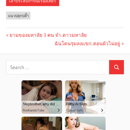
เล่าประสบการณ์เรื่องเสียว
แนวปลุกปล้ำ
Previous
ยามของมหาลัย 3 คน จ๋า..ดาวมหาลัย
Post
Post:
Next
ฉันโดนรุมลงแขก..ตอนผัวไม่อยู่
navigation
Post: