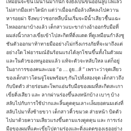
เหมือนจะขึ้นไม่นานมากนัก จึงยังเป็นขนอ่อนลูบไล้แล้ว
ไม่สากมือเท่าใดนัก แต่ว่าเมื่อฉกมือล้วงลึคลงไปควาน
หารอยผ่า จึงพบว่าซอกหลืบนั้นเริ่มจะมีน้ำเสียวชื้นแฉะ
ไหลออกมาบ้างแล้ว เด็กสาวแบะขาถ่างอ้าออกรับมือที่
ผมส่งนิ้วกลางเขี่ยเข้าไปสะกิดที่ติ่งแตด ที่ดูเหมือนกำลังชู
ชันตัวออกมาท้าทายมืออย่างไม่กริ่งเกรงภัยที่จะมาถึงแต่
อย่างใด ไฟอารมณ์อันร้อนแรงได้ลุกโชนขึ้นทั้งในตัวผม
และในตัวของหนูออมแล้ว แท้จะตัวจะหลับใหล แต่ก็อยู่
ในอาการของคนละเมอ “อ …. อูย…ส์ “ เพราะว่าจุดเสียว
ของเด็กสาวโดนจู่โจมพร้อมๆ กันไปทั้งสองจุด เด็กสาวถึง
กับบิดตัว ส่ายร่อนตะโพกแอ่นรับมือของผมที่สะกิดสะเกา
เขี่ยติ่งเสียว และ ลากผ่านร่องขึ้นลงหนักบ้าง เบาๆ บ้าง
สลับไปกับการใช้ปากและลิ้นดูดดุนเลาะเล็มยอดนมเต่งที่
สลับไปมาทั้งซ้ายขวา เด็กสาวคิ้วขมวด ส่ายหน้า บิดตัว
ไปมาด้วยความเสียวแรงขึ้นตามแรงดูดดุน และ การเร่ง
มือของผมที่แคะเขี่ยไปตามร่องและติ่งแตดของเธออย่าง