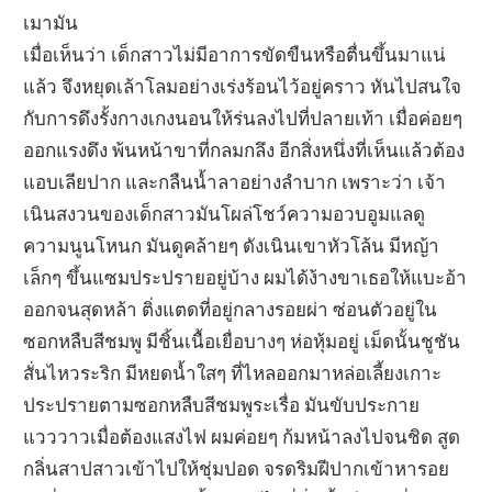
เมามัน
เมื่อเห็นว่า เด็กสาวไม่มีอาการขัดขืนหรือตื่นขึ้นมาแน่
แล้ว จึงหยุดเล้าโลมอย่างเร่งร้อนไว้อยู่คราว หันไปสนใจ
กับการดึงรั้งกางเกงนอนให้ร่นลงไปที่ปลายเท้า เมื่อค่อยๆ
ออกแรงดึง พ้นหน้าขาที่กลมกลึง อีกสิ่งหนึ่งที่เห็นแล้วต้อง
แอบเลียปาก และกลืนน้ำลาอย่างลำบาก เพราะว่า เจ้า
เนินสงวนของเด็กสาวมันโผล่โชว์ความอวบอูมแลดู
ความนูนโหนก มันดูคล้ายๆ ดังเนินเขาหัวโล้น มีหญ้า
เล็กๆ ขึ้นแซมประปรายอยู่บ้าง ผมได้ง้างขาเธอให้แบะอ้า
ออกจนสุดหล้า ติ่งแตดที่อยู่กลางรอยผ่า ซ่อนตัวอยู่ใน
ซอกหลืบสีชมพู มีชิ้นเนื้อเยื่อบางๆ ห่อหุ้มอยู่ เม็ดนั้นชูชัน
สั่นไหวระริก มีหยดน้ำใสๆ ที่ไหลออกมาหล่อเลี้ยงเกาะ
ประปรายตามซอกหลืบสีชมพูระเรื่อ มันขับประกาย
แวววาวเมื่อต้องแสงไฟ ผมค่อยๆ ก้มหน้าลงไปจนชิด สูด
กลิ่นสาปสาวเข้าไปให้ชุ่มปอด จรดริมฝีปากเข้าหารอย