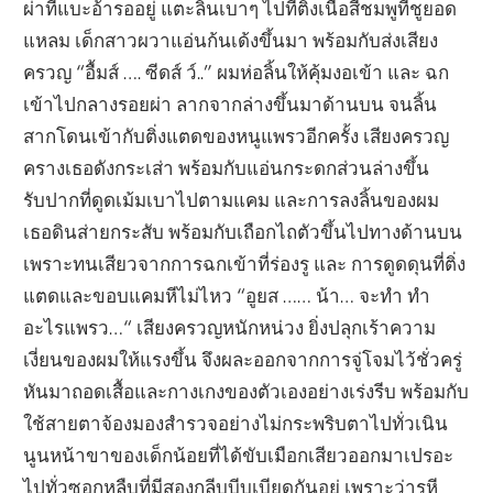
ผ่าที่แบะอ้ารออยู่ แตะลิ้นเบาๆ ไปที่ติ่งเนื้อสีชมพูที่ชูยอด
แหลม เด็กสาวผวาแอ่นก้นเด้งขึ้นมา พร้อมกับส่งเสียง
ครวญ “อื้มส์ …. ซีดส์ ว์..” ผมห่อลิ้นให้คุ้มงอเข้า และ ฉก
เข้าไปกลางรอยผ่า ลากจากล่างขึ้นมาด้านบน จนลิ้น
สากโดนเข้ากับติ่งแตดของหนูแพรวอีกครั้ง เสียงครวญ
ครางเธอดังกระเส่า พร้อมกับแอ่นกระดกส่วนล่างขึ้น
รับปากที่ดูดเม้มเบาไปตามแคม และการลงลิ้นของผม
เธอดินส่ายกระสับ พร้อมกับเถือกไถตัวขึ้นไปทางด้านบน
เพราะทนเสียวจากการฉกเข้าที่ร่องรู และ การดูดดุนที่ติ่ง
แตดและขอบแคมหีไม่ไหว “อูยส …… น้า… จะทำ ทำ
อะไรแพรว…“ เสียงครวญหนักหน่วง ยิ่งปลุกเร้าความ
เงี่ยนของผมให้แรงขึ้น จึงผละออกจากการจู่โจมไว้ชั่วครู่
หันมาถอดเสื้อและกางเกงของตัวเองอย่างเร่งรีบ พร้อมกับ
ใช้สายตาจ้องมองสำรวจอย่างไม่กระพริบตาไปทั่วเนิน
นูนหน้าขาของเด็กน้อยที่ได้ขับเมือกเสียวออกมาเปรอะ
ไปทั่วซอกหลืบที่มีสองกลีบบีบเบียดกันอยู่ เพราะว่ารูหี