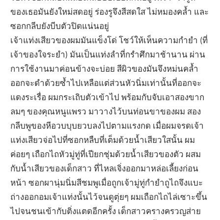
ของเธอมันยังใหม่สดอยู่ ร่องรูจึงสีสดใส ไม่หมองคล้ำ และ
ซอกกลีบยังบีบตัวปิดแน่นอยู่
เจ้าแท่งเสียวของผมมันแข็งโด่ โชว์ให้เห็นความกำยำ (ที่
เจ้าของใจระยำ) มันเป็นแท่งลำที่กรำศึกมาช้านาน ผ่าน
การใช้งานมาค่อนข้างจะบ่อย สีผิวของมันจึงหม่นคล้ำ
ออกจะดำด้วยซ้ำไปเหลือแต่ส่วนหัวนิ่มเท่านั้นที่ออกจะ
แดงระเรื่อ ผมกระเถิบตัวเข้าไป พร้อมกับจับเอาสองขาก
ลมๆ ของคุณหนูแพรว มาวางไว้บนท่อนขาของผม สอง
กลีบพูของหีอวบบุบยวบลงไปตามแรงกด เมื่อผมจรดเจ้า
แท่งเสียวจ่อไปที่ซอกหลืบที่เต็มด้วยน้ำเสียวใสนั้น ผม
ค่อยๆ เถือกไถหัวมู่ทู่ที่เปียกชุ่มด้วยน้ำเสียวของตัว ผสม
กับน้ำเสียวของเด็กสาว ที่ไหลเจิ่งออกมาหล่อเลี้ยงก่อน
หน้า ซอกผานุ่มนิ่มสีชมพูเมื่อถูกเจ้ามู่ทู่กำยำถูไถจึงแบะ
ถ่างออกอมเจ้าแท่งนั้นไว้จนดูตุ่ยๆ ผมเถือกไถไล่เซาะขึ้น
ไปจนชนเข้ากับติ่งแตดอีกครั้ง เด็กสาวครางครวญส่าย