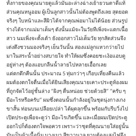
ทั้งกายของคุณนายดูแล้วมันอะล่างฉ่างเย้ายวนตาดีแท้
ส่วนคุณหนูออม ผู้เป็นลูกสาวนั้นไม่ต้องพูดถึงเลย สุดยอด
จริงๆ ใบหน้าและสีผิวได้จากคุณพ่อมาไม่ได้น้อย ส่วนรูป
ร่างได้จากแม่มาเต็มๆ ดังนั้นแม้จะในวัยทีเพิ่งจะแตกเนื้อ
สาว นมเพิ่งจะตั้งเต้า ยังออกสาวไม่เต็มวัย ทุกสัดส่วนจึง
เต่งตึงชวนมองจริงๆ เย็นวันนั้น สองแม่ลูกแหวกว่ายไป
มาในสระน้ำอย่างสบายใจ ทำให้ผมซึ่งคอยชะเง้อแอบดู
อยู่ห่างๆ ต้องแอบกลืนน้ำลายไปหลายเอื้อกเลย
แต่ตกดึกคืนนั้น ประมาณ 5 ทุ่มกว่าๆ เกือบเที่ยงคืนแล้ว
ผมต้องตกใจตื่นเมื่อได้ยินเสียงคุณนายเคาะประตูห้องผม
ที่ถูกจัดไว้อยู่ชั้นล่าง “ผิงๆ ตื่นหน่อย ช่วยด้วยสิ” “ครับ ๆ
มีอะไรหรือครับ” ผมซึ่งตอนนั้นกำลังอยู่ในชุดนุ่งกางเกง
ขาสั้น ท่อนบนเปลือยเปล่า ได้ผุดลุกขึ้น พร้อมกับรีบวิ่งไป
เปิดประตูเพื่อจะดูว่า มีอะไรเกิดขึ้น และเมื่อผมเปิดประตู
ออกไปก็ต้องตกใจพอควร เพราะว่าชุดที่คุณนายใส่อยู่นั้น
มันเป็นผ้าเนื้อนิ่ม บางเบา สีขาวนวล ยามต้องแสงไฟจึง