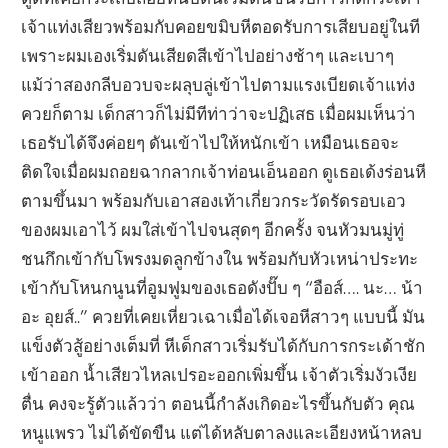
เจ้าแท่งเสียวพร้อมกับคอยขมิบหีตอดรับการเสียบอยู่ในที
เพราะผมเองเริ่มดันเสียดสีเข้าไปอย่างช้าๆ และเบาๆ
แม้ว่าสองกลีบอวบจะผลุบลู่เข้าไปตามแรงเบียดเจ้าแท่ง
ควยก็ตาม เด็กสาวก็ไม่มีทีท่าว่าจะปฏิเสธ เมื่อผมเห็นว่า
เธอรับได้จึงค่อยๆ ดันเข้าไปให้หนักเข้า เหมือนเธอจะ
ติดใจเมื่อผมถอยฉากลากเจ้าท่อนเอ็นออก ดูเธอเด้งร่อนหี
ตามขึ้นมา พร้อมกับเอาสองเท้าเกี่ยวกระวัดรัดรอบเอว
ของผมเอาไว้ ผมใส่เข้าไปจนสุดๆ อีกครั้ง จนหัวมนมู่ทู่
ชนกึกเข้ากับโพรงมดลูกข้างใน พร้อมกับหัวเหน่าประทะ
เข้ากับโหนกนูนที่อูมฟูมของเธอดังปั๊บ ๆ “อือส์…. นะ… น้า
อะ อุยส์..” ควยที่เคยเหี่ยวเฉาเมื่อได้เจอหีสาวๆ แบบนี้ มัน
แข็งตัวสู้อย่างเต็มที่ หีเด็กสาวเริ่มรับได้กับการกระเด้าชัก
เข้าออก น้ำเสียวไหลเปรอะออกเพิ่มขึ้น เจ้าตัวเริ่มงัวเงีย
ตื่น คงจะรู้ตัวแล้วว่า ตอนนี้กำลังเกิดอะไรขึ้นกับตัว คุณ
หนูแพรว ไม่ได้ขัดขืน แต่ได้หลับตาลงและเอียงหน้าหลบ