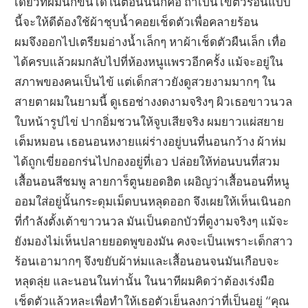
เดียวทีผมนึกขึ้นได้ในตอนนั้นก็คือ ถ้าเป็นไข้ตัวร้อนแบบ
นี้จะให้ดีต้องใช้ผ้าชุบน้ำคอยเช็ดตัวเพื่อคลายร้อน
ผมจึงออกไปเตรียมอ่างน้ำเล็กๆ หาผ้าเช็ดตัวผืนเล็ก เทื่อ
ได้ครบแล้วผมกลับไปที่ห้องหนูแพรวอีกครั้ง แม้จะอยู่ใน
สภาพของคนเป็นไข้ แต่เด็กสาวยังดูสวยงามมากๆ ใน
สายตาผมในยามนี้ ดูเธอช่างงดงามจริงๆ ผิวเธอขาวนวล
ใบหน้ารูปไข่ ปากอิ่มชวนให้จูบเสียจริง ผมยาวแผ่สยาย
เต็มหมอน เธอนอนหงายแผ่ร่างอยู่บนที่นอนกว้าง ผ้าห่ม
ได้ถูกเขี่ยออกร่นไปกองอยู่ที่เอว ปล่อยให้ท่อนบนที่สวม
เสื้อนอนสีชมพู ลายการ็ตูนยอดฮิต เผอิญว่าเสื้อนอนที่หนู
ออมใส่อยู่นั้นกระดุมเม็ดบนหลุดออก จึงเผยให้เห็นเนินอก
ที่กำลังตั้งเต้าขาวนวล มันเป็นดอกบัวที่ดูงามจริงๆ แม้จะ
ยังมองไม่เห็นปลายยอดพูของมัน คงจะเป็นเพราะเด็กสาว
ร้อนเอามากๆ จึงขยับผ้าห่มและเสื้อนอนจนมันเกือบจะ
หลุดลุ่ย และนอนในท่านั้น ในนาทีผมคิดว่าต้องเร่งมือ
เช็ดตัวแล้วหละเพื่อทำให้เธอตัวเย็นลงกว่าที่เป็นอยู่ “คุณ