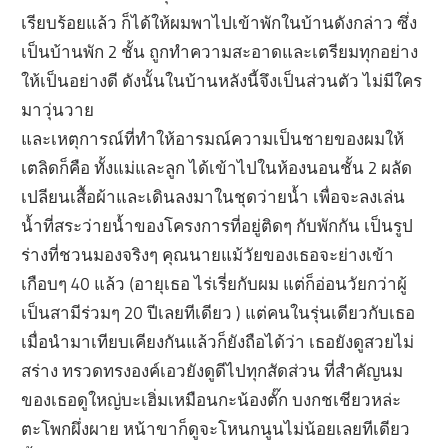
เรียบร้อยแล้ว ก็ได้ให้ผมพาไปเข้าพักในบ้านดังกล่าว ซึ่ง
เป็นบ้านพัก 2 ชั้น ถูกทำความสะอาดและเตรียมทุกอย่าง
ให้เป็นอย่างดี ดังนั้นในบ้านหลังนี้จึงเป็นส่วนตัว ไม่มีใคร
มาวุ่นวาย
และเหตุการณ์ที่ทำให้อารมณ์ความเป็นชายของผมให้
เตลิดก็คือ ทั้งแม่และลูก ได้เข้าไปในห้องนอนชั้น 2 ผลัด
เปลียนเสื้อผ้าและเดินลงมาในชุดว่ายน้ำ เพื่อจะลงเล่น
น้ำที่สระว่ายน้ำของโครงการที่อยู่ติดๆ กับพักกัน เป็นรูป
ร่างที่ชวนมองจริงๆ คุณนายแม้วัยของเธอจะย่างเข้า
เกือบๆ 40 แล้ว (อายุเธอ ไร่เรี่ยกับผม แต่ก็อ่อนวัยกว่าผู้
เป็นสามีร่วมๆ 20 ปีเลยทีเดียว ) แต่คนในรุ่นเดียวกับเธอ
เมื่อนำมาเทียบเคียงกันแล้วก็ยังถือได้ว่า เธอยังดูสวยไม่
สร่าง ทรวดทรงองค์เอวยังดูดีไปทุกสัดส่วน ที่สำคัญนม
ของเธอดูใหญ่บะเฮิ่มเหมือนกะน้องตั๊ก บงกชเชียวหล่ะ
ตะโพกผึ่งผาย หน้าขาก็ดูจะโหนกนูนไม่น้อยเลยทีเดียว