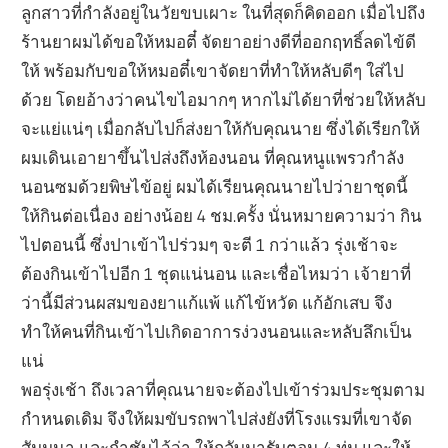
ลูกสาวที่กำลังอยู่ในวัยขบเผาะ ในที่สุดก็คิดออก เมื่อไปถึง
ร้านยาผมได้ขอให้หมอตี๋ จัดยาอย่างดีที่ออกฤทธิ์ลดไข้ดี
ให้ พร้อมกับขอให้หมอตี๋เขาจัดยาที่ทำให้หลับดีๆ ใส่ไป
ด้วย โดยอ้างว่าคนไขไอมากๆ หากไม่ได้ยาที่ช่วยให้หลับ
จะแย่แน่ๆ เมื่อกลับไปก็ส่งยาให้กับคุณนาย ซึ่งได้เรียกให้
ผมเดินเอายาขึ้นไปส่งถึงห้องนอน ที่คุณหนูแพรวกำลัง
นอนซมด้วยพิษไข้อยู่ ผมได้เรียนคุณนายไปว่ายาชุดนี้
ให้กินต่อเนื่อง อย่างน้อย 4 ชม.ครั้ง นั่นหมายความว่า กิน
ไปตอนนี้ ซึ่งปาเข้าไปร่วมๆ จะตี 1 กว่าแล้ว รุ่งเช้าจะ
ต้องกินเข้าไปอีก 1 ชุดแน่นอน และเชื่อไหมว่า เจ้ายาที่
ว่านี้มีส่วนผสมของยาแก้แพ้ แก้ไข้หวัด แก้อักเสบ จึง
ทำให้คนที่กินเข้าไปเกิดอาการง่วงนอนและหลับลึกเป็น
แน่
พอรุ่งเช้า ถึงเวลาที่คุณนายจะต้องไปเข้าร่วมประชุมตาม
กำหนดเดิม จึงให้ผมขับรถพาไปส่งยังที่โรงแรมที่เขาจัด
สัมมนา และกำชับไว้ว่า ให้กลับมารับตอน 4 ทุ่ม และให้