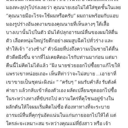
มองทะลุปรุโปร่งเลยว่า คุณนายเธอไม่ได้ใส่ชุดชั้นในเลย
“คุณนายมีอะไรจะใช้ผมหรือครับ” ผมถามพร้อมกับแอบ
มองรูปร่างอันงดงามของคุณนายที่เห็นลางๆ ใต้เสื้อ
บางเบานั้นไปในตัว มันได้ปลุกอารมณ์หื่นของผมให้ตื่น
ตัว เลือดหนุ่มใหญ่วัยดึกอย่างผมสูบฉีดไปทั่วร่าง และ
ทำให้เจ้า “งวงช้าง” ตัวน้อยที่บ่งถึงความเป็นชายได้ตื่น
ตัวดีดผึงขึ้น จากที่ไม่เคยคิดอะไรกับท่านมาก่อน แต่มา
คืนนี้ไม่คิดไม่ได้แล้ว “ผิง นายช่วยออกไปซื้อยาแก้ไขให้
แพรวเขาหน่อยเถอะ เห็นทีท่าว่าจะไม่สบาย …เอายาที่
เขาขายเป็นชุดน่ะผิงน่ะ ” “ครับๆ ” ผมรับคำสั่ง รับตังค์
ค่ายา แล้วกลับเข้าห้องตัวเอง ผลัดเปลี่ยนชุดออกไปซื้อ
ในระหว่างทางที่ขับรถไป ความใคร่ที่คุโชนอยู่ข้างใน
ผลักดันให้ใจผมเริ่มคิดไม่ซื่อ ต้องหาทางที่จะระบาย
อารมณ์หื่นที่คุกรุ่นอัดแน่นในแก่นกายออกไปให้ได้ แต่
ใครล่ะจะเหมาะสม ระหว่างคุณแม่ที่ยังสาว หรือ เจ้า