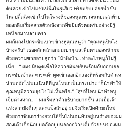
ฝัน ความมันและความเสียวก็ถึงปลายทางของมัน …. ผม
ดันควยเข้าไปแช่แน่นิ่งในรูเสียว พร้อมกับปล่อยน้ำข้น
ไหลปลื้ดฉีดเข้าไปในโพรงหีของหนูแพรวจนหยดสุดท้าย
สองกลีบเริ่มคลายตัวหลังจากที่ขมิบตัวตอดรับอย่างมิรู้
เหนื่อยมาหลายครา
ผมก้มลงไปกระซิบเบาๆ ข้างหูคุณหนูว่า “คุณหนูเป็นไง
บ้างครับ” เธอผลักหน้าอกผมเบาๆ และลืมตามองหน้าผม
ด้วยความขวยอายสุดว่า “น้าผิงบ้า… ทำอะไรหนูก็ไม่รู้
เนี่ย… “ ผมขมิบตูดเพื่อให้ควายมันขยับพร้อมกับกอดเธอ
กระชับเข้าและกระเด้าตูดเข้าออกอีกสองทีพร้อมกับดัวเห
น่าบดอัดไปบนเนินหีที่นูนโหนกเป็นกระเปาะ “ก็น้าทำให้
คุณหนูมีความสุขไง ไม่เห็นหรือ..” “สุขที่ไหน น้าทำหนู
เจ็บต่างหาก….” ผมเริ่มหาคำอธิบายยากขึ้น แต่เมื่อเจ้า
แท่งสาวยังตื่นๆ และแข็งลำอยู่ ผมจึงเริ่มเปิดศึกยกใหม่
ด้วยการจับเอาร่างอวบให้ขึ้นไปนอนทับอยู่บนร่างของผม
สองเต้าเด็กน้อยบดอัดอยู่บนออกกว้างเต็มด้วยขนของผม