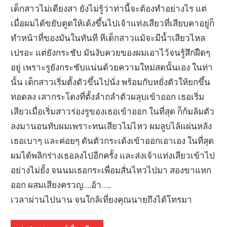
เด็กสาวไม่เดียงสา ยังไม่รู้ว่าท่านี้จะต้องทำอย่างไร แต่
เมื่อผมได้ขยับตูดให้เด้งขึ้นไปเจ้าแท่งเสียวที่เสียบคาอยู่ก็
ทำหน้าที่ของมันในทันที หีเด็กสาวแม้จะมีน้ำเสียวไหล
เปรอะ แต่ยังกระชับ มันงับควยของผมเอาไว้จนรู้สึกฝืดๆ
อยู่ เพราะรูยังกระชับแน่นด้วยความใหม่สดนั้นเอง ในท่า
นั้น เด็กสาวเริ่มตั้งตัวขึ้นไปนั่ง พร้อมกับหยั่งตัวให้ยกขึ้น
ทอดลง เสากระโดงที่ตั้งลำถลำตัวผลุบเข้าออก เธอเริ่ม
เสียวเมื่อเริ่มสาวร่องรูของเธอเข้าออก ในที่สุด ก็ก้มล้มตัว
ลงมานอนทับผมเพราะทนเสียวไม่ไหว ผมลูบไล้แผ่นหลัง
เธอเบาๆ และค่อยๆ ดันตัวกระเด้งเข้าออกเอาเอง ในที่สุด
ผมได้พลิกร่างเธอลงไปอีกครั้ง และส่งเจ้าแท่งเสียวเข้าไป
อย่างไม่ยั้ง จนนมเธอกระเพื่อมสั่นไหวไปมา สองขาแหก
ออก ผสมเสียงครวญ….อ้า…..
เวลาผ่านไปนาน จนใกล้เที่ยงคุณนายถึงได้โทรมา