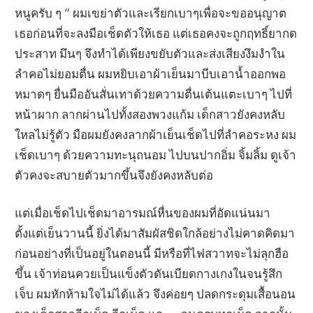
หนูครับ ๆ “ ผมเขย่าตัวและเรียกเบาๆเพื่อจะขออนุญาต
เธอก่อนที่จะลงมือเช็ดตัวให้เธอ แต่เธอคงจะถูกฤทธิ์ยากด
ประสาท มึนๆ จึงทำได้เพียงขยับตัวและส่งเสียงงึมงำใน
ลำคอไม่ยอมตื่น ผมหยิบเอาผ้าเย็นมาบีบเอาน้ำออกพอ
หมาดๆ ยื่นมืออันสั่นเทาด้วยความตื่นเต้นแตะเบาๆ ไปที่
หน้าผาก ลากผ่านไปทั้งสองพวงแก้ม เด็กสาวยังคงหลับ
ใหลไม่รู้ตัว มือผมยังคงลากผ้าเย็นเช็ดไปที่ลำคอระหง ผม
เช็ดเบาๆ ด้วยความทะนุถนอม ไปบนปากอิ่ม จิ้มลิ้ม ดูเจ้า
ตัวคงจะสบายตัวมากขึ้นจึงยังคงหลับต่อ
แต่เมื่อเช็ดไปเช็ดมาอารมณ์หื่นของผมที่อัดแน่นมา
ตั้งแต่เย็นวานนี้ ยิ่งได้มาสัมผัสชิดใกล้อย่างไม่คาดคิดมา
ก่อนอย่างที่เป็นอยู่ในตอนนี้ มีหรือที่ไฟสวาทจะไม่ลุกฮือ
ขึ้น เจ้าท่อนควยเป็นแข็งตัวดันเบียดกางเกงในจนรู้สึก
เจ็บ ผมหักห้ามใจไม่ได้แล้ว จึงค่อยๆ ปลดกระดุมเสื้อนอน