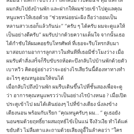
ผมกลับไปยังบ้านพัก และฝากให้ผมช่วยเข้าไปดูแลคุณ
หนูแพรวให้เธอด้วย “ช่วยหน่อยน่ะผิง ถือว่าออมเป็น
หลานสาวเธอก็แล้วกันน่ะ” “ครับ ๆ ได้ครับ ผมจะดูแลให้
เป็นอย่างดีครับ” ผมรับปากด้วยความเต็มใจ จากนั้นเธอ
ได้กำชับให้ผมคอยรับโทรศัพท์ ที่เธอจะรีบโทรกลับมา
มาสอบถามอาการลูกสาวในทันทีที่เธอมีชั่วโมงว่าง เมื่อ
ผมรับคำสั่งเสร็จก็รีบขับรถห้อตะบึงกลับไปบ้านพักด้วยตัว
เบาหวิว คิดอยู่อย่างว่าจะอย่างไรเสียวันนี้ต้องหาทางทำ
อะไรๆ คุณหนูออมให้จนได้
เมื่อกลับไปถึงบ้านพัก ผมรีบเดินขึ้นไปที่ชั้นสองเพื่อจะดู
ว่า อาการคุณหนูแพรวว่าเป็นอย่างไรบ้างหนอ ? เมื่อเปิด
ประตูเข้าไป ผมได้เดินย่องๆ ไปที่ข้างเตียง นั่งลงข้าง
เตียงนอน พร้อมกับเรียก “คุณหนูครับๆ ผม… ” ดูเธอยัง
นอนซมด้วยฤทธิ์ยาผสมฤทธ์ไข้เป็นแน่ จึงงัวเงีย ทำได้แค่
ขยับตัว ไม่ลืมตาและถามด้วยเสียงอูอี้ในลำคอว่า “ใคร