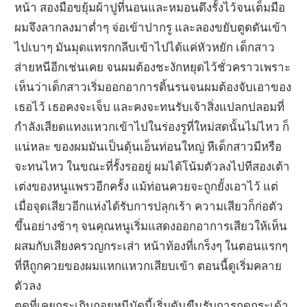
หน้า สองมือขยุ้มผ้าปูที่นอนและหมอนดึงรั้งไว้จนเต็มมือ
ผมจึงลากลงมาต่ำๆ จ่อเข้าปากรู และลองขยับตูดดันเข้า
ไปเบาๆ มันมุดแทรกกลีบเข้าไปได้แค่หัวหยัก เด็กสาว
ส่ายหนีอีกเช่นเคย จนผมต้องชะงักหยุดไว้ชั่วคราวเพราะ
เห็นว่าเด็กสาวเริ่มออกอาการดิ้นรนจนผมต้องจับเอาของ
เธอไว้ เธอคงจะเจ็บ และคงจะทนรับเจ้าสิ่งแปลกปลอมที่
กำลังเสียดแทงแหวกเข้าไปในร่องรูที่ใหม่สดนั้นไม่ไหว ก็
แน่หละ ของผมมันเป็นดุ้นเอ็นท่อนใหญ่ หีเด็กสาวมีหรือ
จะทนไหว ในขณะที่รั้งรออยู่ ผมได้โน้มตัวลงไปทีสองเต้า
เต่งของหนูแพรวอีกครั้ง แม้ท่อนควยจะถูกยั้งเอาไว้ แต่
เมื่อจุดเสียวอีกแห่งได้รับการปลุกเร้า ความเสียวก็ก่อตัว
ขึ้นอย่างช้าๆ จนคุณหนูเริ่มแสดงออกอาการเสียวให้เห็น
ผสมกับเสียงครวญกระเส่า หน้าท้องที่เกร็งๆ ในตอนแรกๆ
ที่หีถูกควยของผมแหกแหวกเสียบเข้า ตอนนี้ดูเริ่มคลาย
ตัวลง
ตูดที่เคยกระเถิบถอยหนีบัดนี้เริ่มดันขืนรับการกดกระเด้า