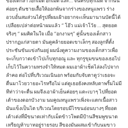
ของเด็กสาวอีกเม็ด อีกเม็ด และ… จนครบทุกเม็ด จากนั้น
ค่อยๆ ดันชายเสื้อให้ออกพ้นจากร่างของหนูแพรว ร่าง
อวบอั๋นสมส่วนได้รูปที่ผมเฝ้าอยากจะเห็นมานานบัดนี้ได้
เปลือยเปล่าต่อหน้าผมแล้ว “ โอ๊ว แม่เจ้าโว้ย … สุดยอด
จริงๆ “ ผมคิดในใจ เมื่อ “อกงามๆ” คู่นั้นของเด็กสาว
ปรากฏแก่สายตา มันดูคล้ายยอดเขาเล็กๆ สองลูกที่ตั้ง
ประชันขันแข่งกันอยู่ ผมนั่งดูความงามของเด็กสาวเพื่อ
จะเก็บกวาดเข้าไปเก็บทุกอณู และ ทุกรูขุมขนของเธอไป
เก็บไว้ในความทรงจำให้หมด ผมเอาผ้าเช็ดไล่ลงไปจาก
ลำคอ ต่อไปที่บริเวณเนินอก พร้อมกับจับตาดูว่าเธอจะ
ตื่นมาโวยวายอะไรหรือไม่ แต่ดูเธอยังคงหลับตาพริ้มไม่มี
ทีท่าว่าจะตื่น ผมจึงเอาผ้าเย็นค่อยๆ แตะเบาๆ ไปที่ยอด
เต้าของดอกบัวงาม นมคูณหนูแพรวเพิ่งจะแตกเนื้อสาว
มันแข็งเป็นไต บริเวณโดยรอบมีไรขนอ่อนบางๆ ที่ยอด
เต้าเต่งที่มีขนาดเท่ากับเม็ดข้าวโพดมีป้านสีชมพูขนาด
เหรียญห้าบาทอยู่รายรอบ สีของมันผสมเข้ากับนมขาว