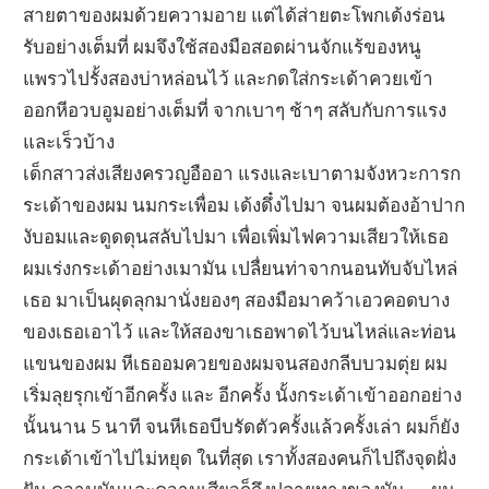
สายตาของผมด้วยความอาย แต่ได้ส่ายตะโพกเด้งร่อน
รับอย่างเต็มที่ ผมจึงใช้สองมือสอดผ่านจักแร้ของหนู
แพรวไปรั้งสองบ่าหล่อนไว้ และกดใส่กระเด้าควยเข้า
ออกหีอวบอูมอย่างเต็มที่ จากเบาๆ ช้าๆ สลับกับการแรง
และเร็วบ้าง
เด็กสาวส่งเสียงครวญอืออา แรงและเบาตามจังหวะการก
ระเด้าของผม นมกระเพื่อม เด้งดึ๋งไปมา จนผมต้องอ้าปาก
งับอมและดูดดุนสลับไปมา เพื่อเพิ่มไฟความเสียวให้เธอ
ผมเร่งกระเด้าอย่างเมามัน เปลื่ยนท่าจากนอนทับจับไหล่
เธอ มาเป็นผุดลุกมานั่งยองๆ สองมือมาคว้าเอวคอดบาง
ของเธอเอาไว้ และให้สองขาเธอพาดไว้บนไหล่และท่อน
แขนของผม หีเธออมควยของผมจนสองกลีบบวมตุ่ย ผม
เริ่มลุยรุกเข้าอีกครั้ง และ อีกครั้ง นั้งกระเด้าเข้าออกอย่าง
นั้นนาน 5 นาที จนหีเธอบีบรัดตัวครั้งแล้วครั้งเล่า ผมก็ยัง
กระเด้าเข้าไปไม่หยุด ในที่สุด เราทั้งสองคนก็ไปถึงจุดฝั่ง