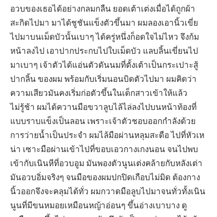
อวบของเธอได้อย่างกลมกลืน ยอดเต้าเต่งเมื่อได้ถูกผ้า
สะกิดไปมา มาได้ชูชันแข็งตัวขึ้นมา ผมลองเอานิ้วเขี่ย
ไปมาบนเม็ดบัวนั้นเบาๆ ได้ครู่หนึ่งก็อดใจไม่ไหว จึงก้ม
หน้าลงไป เอาปากประกบไปใบเม็ดบัว แลบลิ้นเขี่ยนไป
มาเบาๆ เจ้าตัวได้แอ่นตัวดันนมที่ตั้งเต้าเป็นกระเปาะสู้
ปากลิ้น ของผม พร้อมกับเริ่มนอนบิดตัวไปมา ผมคิดว่า
ความเสียวมันคงเริ่มก่อตัวขึ้นในเด็กสาวเข้าให้แล้ว
ไม่รู้ช้า ผมได้ควานมือขวาลูบไล้ไล่ลงไปบนหน้าท้องที่
แบบราบแข็งเป็นลอน เพราะเจ้าตัวชอบออกกำลังด้วย
การว่ายน้ำเป็นประจำ ผมไล้มือผ่านหลุมสะดือ ไปที่หัวเห
น่า เซาะมือผ่านเข้าไปที่ขอบเอวกางเกงนอน จนไปพบ
เข้ากับเนินหีที่อวบอูม มันพองตัวนูนเต่งคล้ายกับหลังเต่า
มันอวบอิ่มจริงๆ จนมือของผมปกปิดเกือบไม่มิด ต้องกาง
นิ้วออกจึงจะคลุมได้ทั่ว ผมกวาดมือลูบไปมาจนทั่วทั้งเนิน
นูนที่มีขนหมอยเหมือนหญ้าอ่อนๆ ขึ้นอ่างเบาบาง ดู