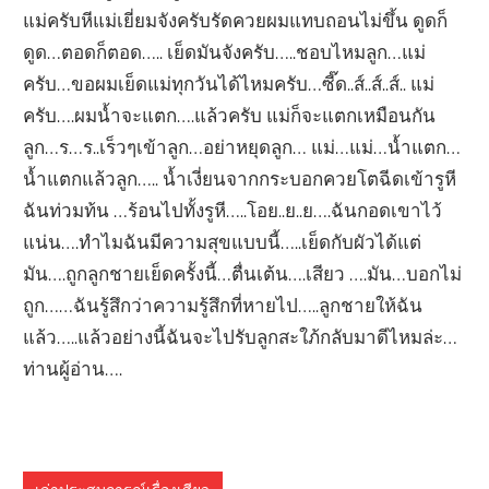
แม่ครับหีแม่เยี่ยมจังครับรัดควยผมแทบถอนไม่ขึ้น ดูดก็
ดูด…ตอดก็ตอด….. เย็ดมันจังครับ…..ชอบไหมลูก…แม่
ครับ…ขอผมเย็ดแม่ทุกวันได้ไหมครับ…ซี๊ด..ส์..ส์..ส์.. แม่
ครับ….ผมน้ำจะแตก….แล้วครับ แม่ก็จะแตกเหมือนกัน
ลูก…ร…ร..เร็วๆเข้าลูก…อย่าหยุดลูก… แม่…แม่…น้ำแตก…
น้ำแตกแล้วลูก….. น้ำเงี่ยนจากกระบอกควยโตฉีดเข้ารูหี
ฉันท่วมท้น …ร้อนไปทั้งรูหี…..โอย..ย..ย….ฉันกอดเขาไว้
แน่น….ทำไมฉันมีความสุขแบบนี้…..เย็ดกับผัวได้แต่
มัน….ถูกลูกชายเย็ดครั้งนี้…ตื่นเต้น….เสียว ….มัน…บอกไม่
ถูก……ฉันรู้สึกว่าความรู้สึกที่หายไป…..ลูกชายให้ฉัน
แล้ว…..แล้วอย่างนี้ฉันจะไปรับลูกสะใภ้กลับมาดีไหมล่ะ…
ท่านผู้อ่าน….