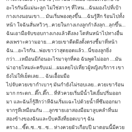
อะไรกันนี่แม่นะลูก ไม่ใช่สาวๆ ที่ไหน….ฉันมองไปที่เป้า
กางเกงนอนเขา…. มันเริ่มพองตุงขึ้น…..ฉันรู้สึก ร้อนไปทั้ง
หน้า ใจฉันสั่นหวิวๆ…ควยในกางเกงลูกกำลังลุก…ลุกขึ้น…
ฉันเอามือจับขอบกางเกงแล้วดึงลง โตหันหน้าไปทางอื่น
คงเพราะความอาย…..ควยเขาดีดผึงตั้งตรงชี้มาที่หน้า
ฉัน….อะไรกัน…พ่อเขาว่าสุดยอดแล้ว…นี่ของลูกยิ่ง
กว่า….เหมือนมีก้อนอะไรมาจุกที่คอ ฉันพูดไม่ออก ….มัน
น่าอายไหมล่ะครับแม่….ผมเคยไปเที่ยวผู้หญิงบริการ เขา
ยังไม่ให้เย็ดเลย….. ฉันเอื้อมมือ
ไปจับควยเขากำเบาๆ มันกำยังไม่รอบเลย…ควยเขาร้อน
มาก กระดก…ดึ๊ก..ดึ๊ก… ที่หัวควยเริ่มมีน้ำใสเยิ้มปริ่มออก
มา และฉันก็รู้สึกว่าหีฉันเริ่มแฉะไปด้วยน้ำที่ซึมออกมา
จากรูหีเหมือนกัน …..ลูกชายเอาสองมือมาลูบคลำที่นม
สองข้างของฉันและบีบคลึงที่ยอดเบาๆ ฉัน
คราง….ซี๊ด..ซ…ซ…ซ… ห่างควยผัวเกือบปี มาตอนนี้มีควย