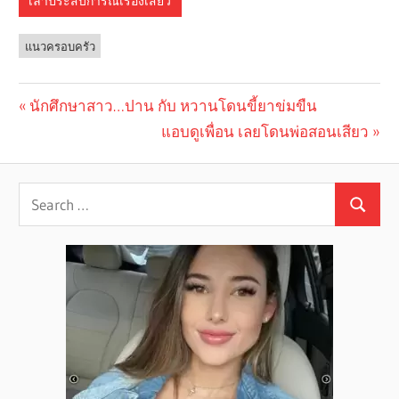
เล่าประสบการณ์เรื่องเสียว
แนวครอบครัว
Previous
นักศึกษาสาว…ปาน กับ หวานโดนขี้ยาข่มขืน
Post
Post:
Next
แอบดูเพื่อน เลยโดนพ่อสอนเสียว
navigation
Post: