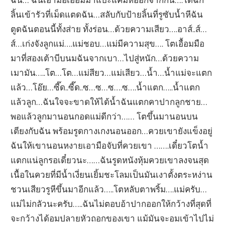
ลิ้นเข้ารัวที่เม็ดแตดฉัน…สลับกับป้ายลิ้นที่รูซับน้ำหีฉัน
ตูดฉันตอนนี้ทั้งส่าย ทั้งร่อน…ด้วยความเสียว….อาส์..ส์…
ส์…เก่งจังลูกแม่….แม่ชอบ…แม่มีความสุข…. โตเอื้อมมือ
มาที่สองเต้าบีบนมฉันจากเบา…ไปสู่หนัก…ด้วยความ
เมามัน…..โต…โต…แม่สียว…แม่เสียว…น้ำ…น้ำแม่จะแตก
แล้ว…โอ๊ย…ซี๊ด..ซี๊ด..ซ…ซ…ซ….ซ….น้ำแตก…..น้ำแตก
แล้วลูก…ฉันใจจะขาดให้ได้น้ำฉันแตกคาปากลูกชาย…
พอแล้วลูกมานอนกอดแม่ดีกว่า…… โตขึ้นมานอนบน
เตียงกับฉัน พร้อมรูดกางเกงนอนออก…ควยเขายังแข็งอยู่
ฉันให้เขานอนหงายเอามือจับที่ควยเขา …….เดี๋ยวโตน้ำ
แตกแน่ลูกรอเดี๋ยวนะ……ฉันรูดหนังหุ้มควยเขาลงจนสุด
เนื้อในควยที่มีน้ำเงี่ยนเยิ้มชะโลมเป็นมันเงาตั้งตระหง่าน
ชวนเสียวรูหีขึ้นมาอีกแล้ว…..โตหลับตาพริ้ม….แม่ครับ…
แม่ไม่กลัวนะครับ…..ฉันไม่ตอบอ้าปากออกให้กว้างที่สุดที่
จะกว้างได้อมปลายหัวถอกของเขา แม้มันจะอมเข้าไปไม่