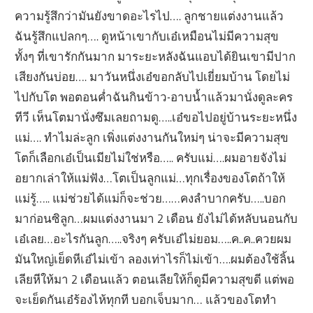
ความรู้สึกว่ามันยังขาดอะไรไป…. ลูกชายแต่งงานแล้ว
ฉันรู้สึกแปลกๆ…. ดูหน้าเขากับเอ๋เหมือนไม่มีความสุข
ทั้งๆ ที่เขารักกันมาก มาระยะหลังฉันแอบได้ยินเขามีปาก
เสียงกันบ่อย…. มาวันหนึ่งเอ๋ขอกลับไปเยี่ยมบ้าน โดยไม่
ไปกับโต พอตอนค่ำฉันกินข้าว-อาบน้ำแล้วมานั่งดูละคร
ทีวี เห็นโตมานั่งซึมเลยถามดู…..เอ๋ขอไปอยู่บ้านระยะหนึ่ง
แม่…. ทำไมล่ะลูก เพิ่งแต่งงานกันใหม่ๆ น่าจะมีความสุข
โตก็เลือกเอ๋เป็นเมียไม่ใช่หรือ….. ครับแม่….ผมอายจังไม่
อยากเล่าให้แม่ฟัง…โตเป็นลูกแม่…ทุกเรื่องของโตถ้าให้
แม่รู้….. แม่ช่วยได้แม่ก็จะช่วย……คงลำบากครับ…..บอก
มาก่อนซิลูก…ผมแต่งงานมา 2 เดือน ยังไม่ได้หลับนอนกับ
เอ๋เลย…อะไรกันลูก…..จริงๆ ครับเอ๋ไม่ยอม…..ค..ค..ควยผม
มันใหญ่เย็ดหีเอ๋ไม่เข้า ลองเท่าไรก็ไม่เข้า….ผมต้องใช้ลิ้น
เลียหีให้มา 2 เดือนแล้ว ตอนเลียให้ก็ดูมีความสุขดี แต่พอ
จะเย็ดกันเอ๋ร้องไห้ทุกที บอกเจ็บมาก… แล้วของโตทำ