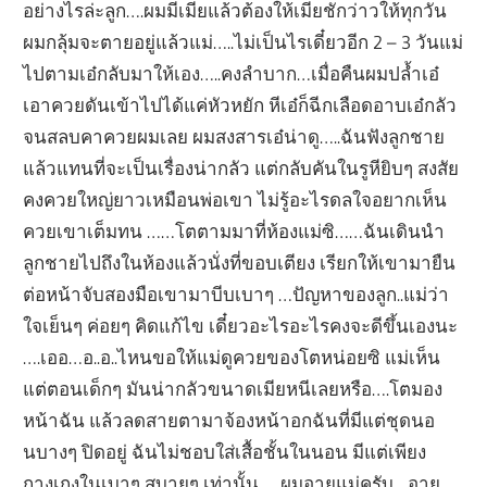
อย่างไรล่ะลูก….ผมมีเมียแล้วต้องให้เมียชักว่าวให้ทุกวัน
ผมกลุ้มจะตายอยู่แล้วแม่…..ไม่เป็นไรเดี๋ยวอีก 2 – 3 วันแม่
ไปตามเอ๋กลับมาให้เอง…..คงลำบาก…เมื่อคืนผมปล้ำเอ๋
เอาควยดันเข้าไปได้แค่หัวหยัก หีเอ๋ก็ฉีกเลือดอาบเอ๋กลัว
จนสลบคาควยผมเลย ผมสงสารเอ๋น่าดู…..ฉันฟังลูกชาย
แล้วแทนที่จะเป็นเรื่องน่ากลัว แต่กลับคันในรูหียิบๆ สงสัย
คงควยใหญ่ยาวเหมือนพ่อเขา ไม่รู้อะไรดลใจอยากเห็น
ควยเขาเต็มทน ……โตตามมาที่ห้องแม่ซิ……ฉันเดินนำ
ลูกชายไปถึงในห้องแล้วนั่งที่ขอบเตียง เรียกให้เขามายืน
ต่อหน้าจับสองมือเขามาบีบเบาๆ …ปัญหาของลูก..แม่ว่า
ใจเย็นๆ ค่อยๆ คิดแก้ไข เดี๋ยวอะไรอะไรคงจะดีขึ้นเองนะ
….เออ…อ..อ..ไหนขอให้แม่ดูควยของโตหน่อยซิ แม่เห็น
แต่ตอนเด็กๆ มันน่ากลัวขนาดเมียหนีเลยหรือ….โตมอง
หน้าฉัน แล้วลดสายตามาจ้องหน้าอกฉันที่มีแต่ชุดนอ
นบางๆ ปิดอยู่ ฉันไม่ชอบใส่เสื้อชั้นในนอน มีแต่เพียง
กางเกงในเบาๆ สบายๆ เท่านั้น ….ผมอายแม่ครับ…อาย