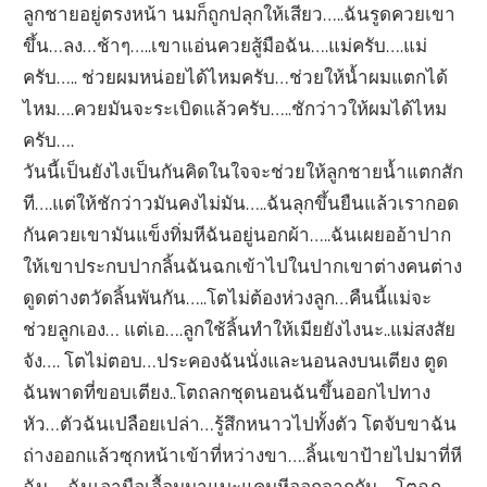
ลูกชายอยู่ตรงหน้า นมก็ถูกปลุกให้เสียว…..ฉันรูดควยเขา
ขึ้น…ลง…ช้าๆ…..เขาแอ่นควยสู้มือฉัน….แม่ครับ….แม่
ครับ….. ช่วยผมหน่อยได้ไหมครับ…ช่วยให้น้ำผมแตกได้
ไหม….ควยมันจะระเบิดแล้วครับ…..ชักว่าวให้ผมได้ไหม
ครับ….
วันนี้เป็นยังไงเป็นกันคิดในใจจะช่วยให้ลูกชายน้ำแตกสัก
ที….แต่ให้ชักว่าวมันคงไม่มัน…..ฉันลุกขึ้นยืนแล้วเรากอด
กันควยเขามันแข็งทิ่มหีฉันอยู่นอกผ้า…..ฉันเผยออ้าปาก
ให้เขาประกบปากลิ้นฉันฉกเข้าไปในปากเขาต่างคนต่าง
ดูดต่างตวัดลิ้นพันกัน…..โตไม่ต้องห่วงลูก…คืนนี้แม่จะ
ช่วยลูกเอง… แต่เอ….ลูกใช้ลิ้นทำให้เมียยังไงนะ..แม่สงสัย
จัง…. โตไม่ตอบ…ประคองฉันนั่งและนอนลงบนเตียง ตูด
ฉันพาดที่ขอบเตียง..โตถลกชุดนอนฉันขึ้นออกไปทาง
หัว…ตัวฉันเปลือยเปล่า…รู้สึกหนาวไปทั้งตัว โตจับขาฉัน
ถ่างออกแล้วซุกหน้าเข้าที่หว่างขา….ลิ้นเขาป้ายไปมาที่หี
ฉัน… ฉันเอามือเอื้อมมาแบะแคมหีออกจากกัน….โตฉก