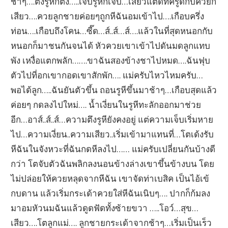
ช้าๆ….ตึงรูหีก็ตึง…..เจ็บรูหีก็เจ็บ…เสียวแตดที่ครูดกับควยก็
เสียว….ควยลูกชายค่อยๆถูกหีฉันอมเข้าไป….เกือบครึ่ง
ท่อน….เกือบถึงโคน…ซี๊ด…ส์..ส์…ส์….แล้วในที่สุดหนอกกับ
หนอกก็มาชนกันจนได้ หัวควยเขาเข้าไปดันมดลูกแทบ
พัง เหงื่อแตกพลัก…….ขาฉันสองข้างชาไปหมด….ฉันฟุบ
ตัวไปที่อกเขากอดเขาสักพัก…. แม่ครับไหวไหมครับ…
พอได้ลูก…..ฉันยันตัวขึ้น ถอนรูหีขึ้นมาช้าๆ…เกือบสุดแล้ว
ค่อยๆ กดลงไปใหม่…. น้ำเงี่ยนในรูหีทะลักออกมาช่วย
อีก…อาส์..ส์..ส์…ความตึงรูหียังคงอยู่ แต่ความเจ็บเริ่มหาย
ไป…ความเงี่ยน..ความเสียว..เริ่มเข้ามาแทนที่…โตเด้งรับ
หีฉันในจังหวะที่ฉันกดหีลงไป…… แม่ครับเปลี่ยนกันบ้างดี
กว่า โตจับตัวฉันพลิกลงนอนข้างล่างเขาขึ้นข้างบน โดย
ไม่ปล่อยให้ควยหลุดจากหีฉัน เขาจัดท่าเบสิค เป็นไอ้เข้
กบดาน แล้วเริ่มกระเด้าควยใส่หีฉันเนิบๆ…. ปากก็ก้มลง
มาอมหัวนมฉันแล้วดูดฟัดทั้งซ้ายขวา …..โอว์…สุข…
เสียว….โตลูกแม่…. ลูกชายกระเด้าจากช้าๆ…เริ่มเป็นเร็ว