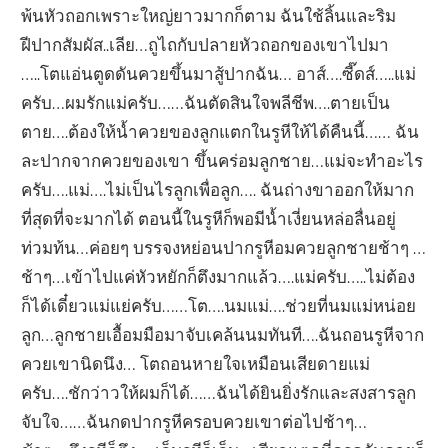
พ้นหัวถอกเพราะใหญ่ยาวมากก็ตาม ฉันใช้ลิ้นและริม
ฝีปากสัมผัส..เลีย…ถูไถกับปลายหัวถอกของเขาไปมา
…..โตแอ่นตูดดันควยขึ้นมาสู้ปากฉัน… อาส์….ซี๊ดส์…..แม่
ครับ…ผมรักแม่ครับ……ฉันตัดสินใจพลีชีพ….ตายเป็น
ตาย….ต้องให้น้ำควยของลูกแตกในรูหีให้ได้คืนนี้…… ฉัน
ละปากจากควยของเขา ขึ้นคร่อมลูกชาย…แม่จะทำอะไร
ครับ….แม่….ไม่เป็นไรลูกเพื่อลูก…. ฉันถ่างขาออกให้มาก
ที่สุดที่จะมากได้ ตอนนี้ในรูหีก็พอมีน้ำเงี่ยนหล่อลื่นอยู่
ท่วมท้น…ค่อยๆ บรรจงหย่อนปากรูหีอมควยลูกชายช้าๆ …
ช้าๆ…เข้าไปแค่หัวหยักก็ตึงมากแล้ว….แม่ครับ…..ไม่ต้อง
ก็ได้เดี๋ยวแม่แย่ครับ……โต….นมแม่….ช่วยที่นมแม่หน่อย
ลูก…ลูกชายเอื้อมมือมาจับเคล้นนมทันที….ฉันถอนรูหีจาก
ควยเขานิดนึง… โตถอนหายใจเหมือนเสียดายแม่
ครับ….ชักว่าวให้ผมก็ได้……ฉันได้ยินยิ่งรักและสงสารลูก
จับใจ……ฉันกดปากรูหีครอบควยเขาต่อไปช้าๆ…