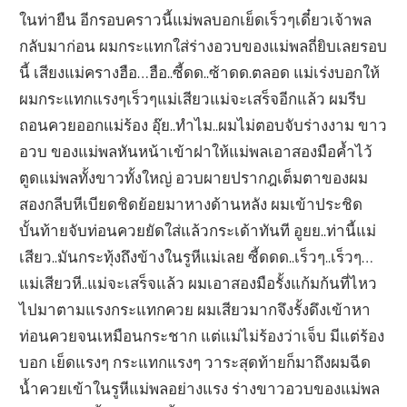
ในท่ายืน อีกรอบคราวนี้แม่พลบอกเย็ดเร็วๆเดี๋ยวเจ้าพล
กลับมาก่อน ผมกระแทกใส่ร่างอวบของแม่พลถี่ยิบเลยรอบ
นี้ เสียงแม่ครางฮือ…ฮือ..ซี้ดด..ซ้าดด.ตลอด แม่เร่งบอกให้
ผมกระแทกแรงๆเร็วๆแม่เสียวแม่จะเสร็จอีกแล้ว ผมรีบ
ถอนควยออกแม่ร้อง อุ๊ย..ทำไม..ผมไม่ตอบจับร่างงาม ขาว
อวบ ของแม่พลหันหน้าเข้าฝาให้แม่พลเอาสองมือค้ำไว้
ตูดแม่พลทั้งขาวทั้งใหญ่ อวบผายปรากฎเต็มตาของผม
สองกลีบหีเบียดชิดย้อยมาหางด้านหลัง ผมเข้าประชิด
บั้นท้ายจับท่อนควยยัดใส่แล้วกระเด้าทันที อูยย..ท่านี้แม่
เสียว..มันกระทุ้งถึงข้างในรูหีแม่เลย ซี้ดดด..เร็วๆ..เร็วๆ…
แม่เสียวหี..แม่จะเสร็จแล้ว ผมเอาสองมือรั้งแก้มก้นที่ไหว
ไปมาตามแรงกระแทกควย ผมเสียวมากจึงรั้งดึงเข้าหา
ท่อนควยจนเหมือนกระชาก แต่แม่ไม่ร้องว่าเจ็บ มีแต่ร้อง
บอก เย็ดแรงๆ กระแทกแรงๆ วาระสุดท้ายก็มาถึงผมฉีด
น้ำควยเข้าในรูหีแม่พลอย่างแรง ร่างขาวอวบของแม่พล