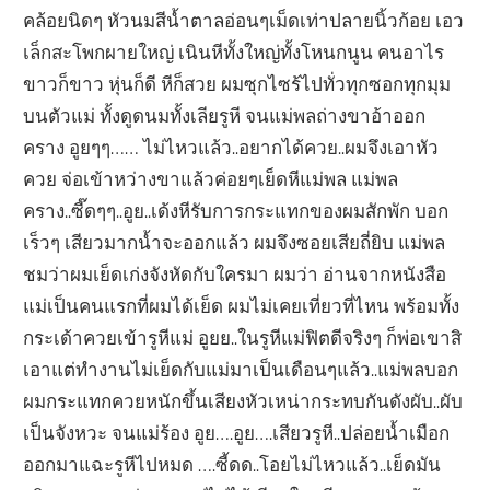
คล้อยนิดๆ หัวนมสีน้ำตาลอ่อนๆเม็ดเท่าปลายนิ้วก้อย เอว
เล็กสะโพกผายใหญ่ เนินหีทั้งใหญ่ทั้งโหนกนูน คนอาไร
ขาวก็ขาว หุ่นก็ดี หีก็สวย ผมซุกไซร้ไปทั่วทุกซอกทุกมุม
บนตัวแม่ ทั้งดูดนมทั้งเลียรูหี จนแม่พลถ่างขาอ้าออก
คราง อูยๆๆ…… ไม่ไหวแล้ว..อยากได้ควย..ผมจึงเอาหัว
ควย จ่อเข้าหว่างขาแล้วค่อยๆเย็ดหีแม่พล แม่พล
คราง..ซี๊ดๆๆ..อูย..เด้งหีรับการกระแทกของผมสักพัก บอก
เร็วๆ เสียวมากน้ำจะออกแล้ว ผมจึงซอยเสียถี่ยิบ แม่พล
ชมว่าผมเย็ดเก่งจังหัดกับใครมา ผมว่า อ่านจากหนังสือ
แม่เป็นคนแรกที่ผมได้เย็ด ผมไม่เคยเที่ยวที่ไหน พร้อมทั้ง
กระเด้าควยเข้ารูหีแม่ อูยย..ในรูหีแม่ฟิตดีจริงๆ ก็พ่อเขาสิ
เอาแต่ทำงานไม่เย็ดกับแม่มาเป็นเดือนๆแล้ว..แม่พลบอก
ผมกระแทกควยหนักขึ้นเสียงหัวเหน่ากระทบกันดังผับ..ผับ
เป็นจังหวะ จนแม่ร้อง อูย….อูย….เสียวรูหี..ปล่อยน้ำเมือก
ออกมาแฉะรูหีไปหมด ….ซี้ดด..โอยไม่ไหวแล้ว..เย็ดมัน