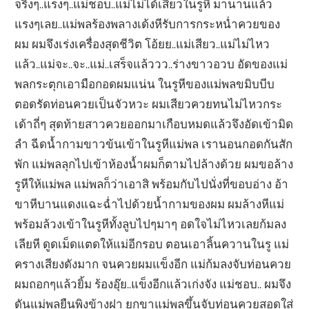
จริงๆ..แรงๆ..แม่ชอบ..แม่ไม่ได้เสียวในรูหี มานานแล้ว
แรงๆเลย..แม่พลร้องพลางเด้งหีรับการกระหน่ำควยของ
ผม ผมจึงเร่งเครื่องสุดชีวิต โอ้ยย..แม่เสียว..แม่ไม่ไหว
แล้ว..แม่จะ..จะ..แม่..เสร็จแล้ววว..ร่างขาวอวบ อัดของแม่
พลกระตุกเอามือกอดผมแน่น ในรูหีของแม่พลขมิบบีบ
ตอดรัดท่อนควยเป็นจัวหวะ ผมเสียวควยทนไม่ไหวกระ
เด้าถี่ๆ สุดท้ายสาวควยออกมาเกือบหมดแล้วจึงอัดเข้ามิด
ลำ ฉีดน้ำกามขาวข้นเข้าในรูหีแม่พล เรานอนกอดกันสัก
พัก แม่พลลุกไปเข้าห้องน้ำผมก็ตามไปล้างด้วย ผมขอล้าง
รูหีให้แม่พล แม่พลก็ว่าเอาสิ พร้อมกับไปนั่งที่ขอบอ่าง อ้า
ขาหีบานแดงแฉะฉ่ำไปด้วยน้ำกามของผม ผมล้างหีแม่
พร้อมล้วงเข้าในรูหีทั้งลูบไปๆมาๆ อดใจไม่ไหวเลยก้มลง
เลียหี ดูดเม็ดแตดให้แม่อีกรอบ ตอนเอาลิ้นควานในรู แม่
ครางเสียงดังมาก จนควยผมแข็งอีก แม่ก้มลงจับท่อนควย
ผมถอกๆแล้วยิ้ม ร้องอุ๊ย..แข็งอีกแล้วเก่งจัง แม่ชอบ.. ผมจึง
ดันแม่พลยืนพิงข้างฝา ยกขาแม่พลขึ้นจับท่อนควยสอดใส่