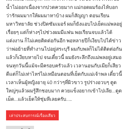
น้ำไม่ออกเนื่องจากปวดควยมาก แม่กอดผมร้องไห้บอก
ว่ารักผมมากให้ผมมาหาบ้าง ผมก็สัญญา ตอนเรียน
มหาวิทยาลัย ช่วงปิดซัมเมอร์ ผมก็ยังแอบไปเย็ดแม่พลอยู่
เรื่อยๆ แต่ก็ห่างๆไปช่วงผมมีแฟน พอเรียนจบแล้วได้
แต่งงาน ก็ไม่เคยติดต่อกันอีก พอหลายปีก็เงียบไปได้ข่าว
ว่าพ่อย้ายที่ทำงานไปอยู่สระบุรี ผมกับพลก็ไม่ได้ติดต่อกัน
แล้วก็เงียบหายไป จนเดี๋ยวนี้ ผมยังระลึกถึงแม่พลอยู่เสมอ
จนทุกวันนี้แม้จะมีครอบครัวแล้ว เวลานอนกับเมียก็เสียว
ดีแต่ก็ไม่เท่าไหร่ไม่เหมือนตอนที่เย็ดกับแม่เจ้าพล เดี๋ยวนี้
เวลาเห็นผู้หญิงอายุ 40 กว่าๆที่ผิวขาว รูปร่างอวบๆ ตูด
ใหญ่ๆแล้วผมรู้สึกชอบมาก ควยแข็งอยากเข้าไปเลีย…ดูด
เม็ด…แล้วเย็ดให้ชุ่มหีเลยครับ…..
เล่าประสบการณ์เรื่องเสียว