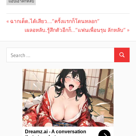
แอบเอาลักหลับ
Previous
ฉากเด็ด..ได้เสียว….”ครั้งแรกก็โดนหลอก”
Post
Post:
Next
เผลอหลับ..รู้สึกตัวอีกก็…”แฟนเพื่อนรุม ลักหลับ”
navigation
Post: