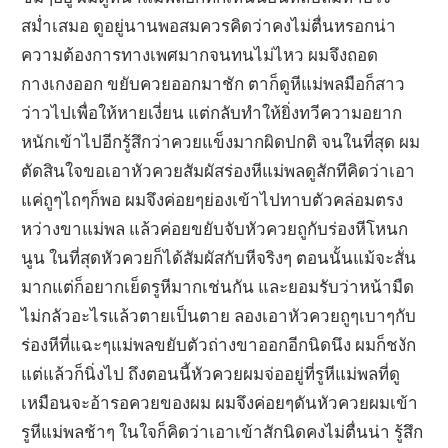
สม่ำเสมอ ดูอยู่นานพอสมควรคิดว่าคงไม่ตื่นหรอกน่า
ความต้องการทางเพศมากจนทนไม่ไหว ผมจึงถอด
กางเกงออก ขยับควยออกมาชัก ตาก็ดูหีแม่พลมือก็สาว
ว่าวไปเพื่อให้หายเงี่ยน แต่กลับทำให้ยิ่งทวีความอยาก
หนักเข้าไปอีกรู้สึกว่าควยแข็งมากผิดปกติ จนในที่สุด ผม
ตัดสินใจขอเอาหัวควยสัมผัสร่องหีแม่พลดูสักทีคิดว่าเอา
แค่ถูๆไถๆก็พอ ผมจึงค่อยๆย่องเข้าไปทาบตัวคล่อมตรง
หว่างขาแม่พล แล้วค่อยขยับจับหัวควยถูกับร่องหีโหนก
นูน ในที่สุดหัวควยก็ได้สัมผัสกับหีจริงๆ ตอนนั้นแม้จะสั่น
มากแต่ก็อยากเย็ดรูหีมากเช่นกัน และยอมรับว่าหน้ามืด
ไม่กลัวอะไรแล้วตายเป็นตาย ลองเอาหัวควยถูๆเบาๆกับ
ร่องหีที่แฉะๆแม่พลขยับตัวถ่างขาออกอีกนิดนึง ผมก็ชงัก
แต่แล้วก็นิ่งไป ถึงตอนนี้หัวควยผมจ่ออยู่ที่รูหีแม่พลที่ดู
เหมือนจะอ้ารอควยของผม ผมจึงค่อยๆดันหัวควยผมเข้า
รูหีแม่พลช้าๆ ในใจก็คิดว่าเอาเข้าสักนิดคงไม่ตื่นน่า รู้สึก