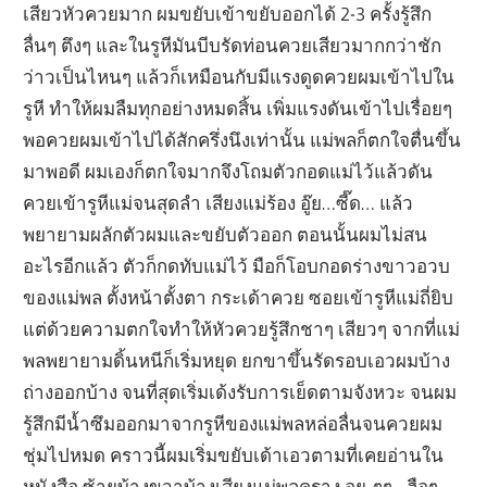
เสียวหัวควยมาก ผมขยับเข้าขยับออกได้ 2-3 ครั้งรู้สึก
ลื่นๆ ตึงๆ และในรูหีมันบีบรัดท่อนควยเสียวมากกว่าชัก
ว่าวเป็นไหนๆ แล้วก็เหมือนกับมีแรงดูดควยผมเข้าไปใน
รูหี ทำให้ผมลืมทุกอย่างหมดสิ้น เพิ่มแรงดันเข้าไปเรื่อยๆ
พอควยผมเข้าไปได้สักครึ่งนึงเท่านั้น แม่พลก็ตกใจตื่นขึ้น
มาพอดี ผมเองก็ตกใจมากจึงโถมตัวกอดแม่ไว้แล้วดัน
ควยเข้ารูหีแม่จนสุดลำ เสียงแม่ร้อง อู๊ย…ซี๊ด… แล้ว
พยายามผลักตัวผมและขยับตัวออก ตอนนั้นผมไม่สน
อะไรอีกแล้ว ตัวก็กดทับแม่ไว้ มือก็โอบกอดร่างขาวอวบ
ของแม่พล ตั้งหน้าตั้งตา กระเด้าควย ซอยเข้ารูหีแม่ถี่ยิบ
แต่ด้วยความตกใจทำให้หัวควยรู้สึกชาๆ เสียวๆ จากที่แม่
พลพยายามดิ้นหนีก็เริ่มหยุด ยกขาขึ้นรัดรอบเอวผมบ้าง
ถ่างออกบ้าง จนที่สุดเริ่มเด้งรับการเย็ดตามจังหวะ จนผม
รู้สึกมีน้ำซึมออกมาจากรูหีของแม่พลหล่อลื่นจนควยผม
ชุ่มไปหมด คราวนี้ผมเริ่มขยับเด้าเอวตามที่เคยอ่านใน
หนังสือ ซ้ายบ้างขวาบ้างเสียงแม่พลคราง อูย..ๆๆ…ฮือๆ