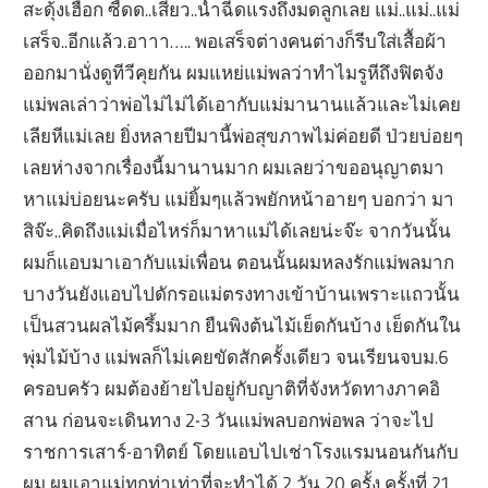
สะดุ้งเฮือก ซี้ดด..เสียว..น้ำฉีดแรงถึงมดลูกเลย แม่..แม่..แม่
เสร็จ..อีกแล้ว.อาาา….. พอเสร็จต่างคนต่างก็รีบใส่เสื้อผ้า
ออกมานั่งดูทีวีคุยกัน ผมแหย่แม่พลว่าทำไมรูหีถึงฟิตจัง
แม่พลเล่าว่าพ่อไม่ไม่ได้เอากับแม่มานานแล้วและไม่เคย
เลียหีแม่เลย ยิ่งหลายปีมานี้พ่อสุขภาพไม่ค่อยดี ป่วยบ่อยๆ
เลยห่างจากเรื่องนี้มานานมาก ผมเลยว่าขออนุญาตมา
หาแม่บ่อยนะครับ แม่ยิ้มๆแล้วพยักหน้าอายๆ บอกว่า มา
สิจ๊ะ..คิดถึงแม่เมื่อไหร่ก็มาหาแม่ได้เลยน่ะจ๊ะ จากวันนั้น
ผมก็แอบมาเอากับแม่เพื่อน ตอนนั้นผมหลงรักแม่พลมาก
บางวันยังแอบไปดักรอแม่ตรงทางเข้าบ้านเพราะแถวนั้น
เป็นสวนผลไม้ครึ้มมาก ยืนพิงต้นไม้เย็ดกันบ้าง เย็ดกันใน
พุ่มไม้บ้าง แม่พลก็ไม่เคยขัดสักครั้งเดียว จนเรียนจบม.6
ครอบครัว ผมต้องย้ายไปอยู่กับญาติที่จังหวัดทางภาคอิ
สาน ก่อนจะเดินทาง 2-3 วันแม่พลบอกพ่อพล ว่าจะไป
ราชการเสาร์-อาทิตย์ โดยแอบไปเช่าโรงแรมนอนกันกับ
ผม ผมเอาแม่ทุกท่าเท่าที่จะทำได้ 2 วัน 20 ครั้ง ครั้งที่ 21