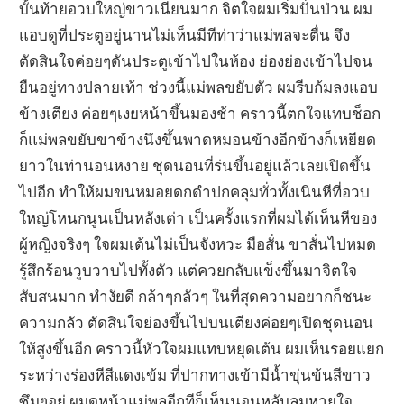
บั้นท้ายอวบใหญ่ขาวเนียนมาก จิตใจผมเริ่มปั่นป่วน ผม
แอบดูที่ประตูอยู่นานไม่เห็นมีทีท่าว่าแม่พลจะตื่น จึง
ตัดสินใจค่อยๆดันประตูเข้าไปในห้อง ย่องย่องเข้าไปจน
ยืนอยู่ทางปลายเท้า ช่วงนี้แม่พลขยับตัว ผมรีบก้มลงแอบ
ข้างเตียง ค่อยๆเงยหน้าขึ้นมองช้า คราวนี้ตกใจแทบช็อก
ก็แม่พลขยับขาข้างนึงขึ้นพาดหมอนข้างอีกข้างก็เหยียด
ยาวในท่านอนหงาย ชุดนอนที่ร่นขึ้นอยู่แล้วเลยเปิดขึ้น
ไปอีก ทำให้ผมขนหมอยดกดำปกคลุมทั่วทั้งเนินหีที่อวบ
ใหญ่โหนกนูนเป็นหลังเต่า เป็นครั้งแรกที่ผมได้เห็นหีของ
ผู้หญิงจริงๆ ใจผมเต้นไม่เป็นจังหวะ มือสั่น ขาสั่นไปหมด
รู้สึกร้อนวูบวาบไปทั้งตัว แต่ควยกลับแข็งขึ้นมาจิตใจ
สับสนมาก ทำงัยดี กล้าๆกลัวๆ ในที่สุดความอยากก็ชนะ
ความกลัว ตัดสินใจย่องขึ้นไปบนเตียงค่อยๆเปิดชุดนอน
ให้สูงขึ้นอีก คราวนี้หัวใจผมแทบหยุดเต้น ผมเห็นรอยแยก
ระหว่างร่องหีสีแดงเข้ม ที่ปากทางเข้ามีน้ำขุ่นข้นสีขาว
ซึมๆอยู่ ผมดูหน้าแม่พลอีกทีก็เห็นนอนหลับลมหายใจ