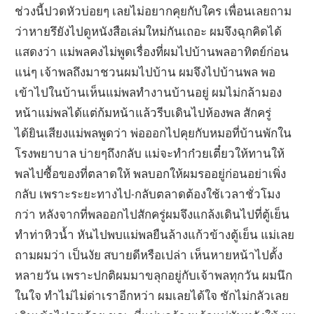
ช่วงนี้ปวดหัวบ่อยๆ เลยไม่อยากคุยกับใคร เพื่อนเลยถาม
ว่าหายรึยังไปดูหนังสือเล่มใหม่กันเถอะ ผมจึงฉุกคิดได้
แสดงว่า แม่พลคงไม่พูดเรื่องที่ผมไปบ้านพลอาทิตย์ก่อน
แน่ๆ เจ้าพลถึงมาชวนผมไปบ้าน ผมจึงไปบ้านพล พอ
เข้าไปในบ้านเห็นแม่พลทำงานบ้านอยู่ ผมไม่กล้ามอง
หน้าแม่พลได้แต่ก้มหน้าแล้วรีบเดินไปห้องพล สักครู่
ได้ยินเสียงแม่พลพูดว่า พ่อออกไปคุยกับหมอที่บ้านพักใน
โรงพยาบาล บ่ายๆถึงกลับ แม่จะทำก๋วยเตี๋ยวให้ทานให้
พลไปซื้อของที่ตลาดให้ พลบอกให้ผมรออยู่ก่อนอย่าเพิ่ง
กลับ เพราะระยะทางไป-กลับตลาดต้องใช้เวลาชั่วโมง
กว่า หลังจากที่พลออกไปสักครู่ผมจึงแกล้งเดินไปที่ตู้เย็น
ทำท่าหิวน้ำ หันไปพบแม่พลยืนล้างแก้วข้างตู้เย็น แม่เลย
ถามผมว่า เป็นงัย สบายดีหรือเปล่า เห็นหายหน้าไปตั้ง
หลายวัน เพราะปกติผมมาขลุกอยู่กับเจ้าพลทุกวัน ผมนึก
ในใจ ทำไม่ไม่ด่าเราอีกหว่า ผมเลยได้ใจ ชักไม่กลัวเลย