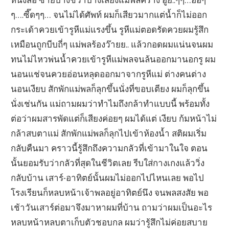
ๆ….ซี๊ดๆๆ… จนไม่ได้ศัพท์ ผมก็เสียวมากแต่น้ำก็ไม่ออก
กระเด้าควยเข้ารูหีแม่แรงขึ้น รูหีแม่ตอดรัดควยผมรู้สึก
เหมือนถูกบีบถี่ๆ แม่พลร้องว๊ายย.. แล้วกอดผมแน่นจนผม
ทนไม่ไหวพ่นน้ำควยเข้ารูหีแม่พลจนล้นออกมานอกรู ผม
นอนแช่จนควยอ่อนหลุดออกมาจากรูหีแม่ ต่างคนต่าง
นอนเงียบ สักพักแม่พลก็ลุกขึ้นนั่งที่ขอบเตียง ผมก็ลุกขึ้น
นั่งเช่นกัน แม่ถามผมว่าทำไมถึงกล้าทำแบบนี้ พร้อมทั้ง
ต่อว่าผมสารพัดแต่ก็เสียงค่อยๆ ผมได้แต่ เงียบ ก้มหน้าไม่
กล้าสบตาแม่ สักพักแม่พลก็ลุกไปเข้าห้องน้ำ สติผมเริ่ม
กลับคืนมา คราวนี้รู้สึกถึงความกลัวที่เข้ามาในใจ ตอน
นั้นยอมรับว่ากลัวที่สุดในชีวิตเลย รีบใส่กางเกงแล้ววิ่ง
กลับบ้าน เสาร์-อาทิตย์นั้นผมไม่ออกไปไหนเลย พอไป
โรงเรียนก็หลบหน้าเจ้าพลอยู่อาทิตย์นึง จนพลสงสัย พอ
เช้าวันเสาร์ต่อมาจึงมาหาผมที่บ้าน ถามว่าผมเป็นอะไร
หลบหน้าหลบตาเก็บตัวชอบกล ผมว่ารู้สึกไม่ค่อยสบาย