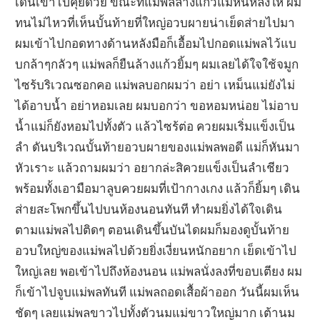
เดินเข้าไปคุยด้วย ขณะที่แม่พลล้างแก้วแม่หันหลังให้ ผม
ทนไม่ไหวที่เห็นบั้นท้ายที่ใหญ่อวบผายน่าเย็ดส่ายไปมา
ผมเข้าไปกอดทางด้านหลังมือก็เอื้อมไปกอดแม่พลไว้แบ
บกล้าๆกลัวๆ แม่พลก็ยืนล้างแก้วยิ้มๆ ผมเลยได้ใจใช้จมูก
ไซร้บริเวณซอกคอ แม่พลบอกผมว่า อย่า เหม็นแม่ยังไม่
ได้อาบน้ำ อย่าหอมเลย ผมบอกว่า ขอหอมหน่อย ไม่อาบ
น้ำแม่ก็ยังหอมไปทั้งตัว แล้วไซร้ต่อ ควยผมเริ่มแข็งเป็น
ลำ ดันบริเวณบั้นท้ายอวบผายของแม่พลพอดี แม่ก็หันมา
หัวเราะ แล้วถามผมว่า อยากล่ะสิควยแข็งเป็นลำเชียว
พร้อมทั้งเอามือมาลูบควยผมที่เป้ากางเกง แล้วก็ยิ้มๆ เดิน
ส่ายสะโพกขึ้นไปบนห้องนอนทันที ทำผมยิ่งได้ใจเดิน
ตามแม่พลไปติดๆ ตอนเดินขึ้นบันไดผมก็มองดูบั้นท้าย
อวบใหญ่ของแม่พลไปด้วยยิ่งเงี่ยนหนักอยาก เย็ดเข้าไป
ใหญ่เลย พอเข้าไปถึงห้องนอน แม่พลนั่งลงที่ขอบเตียง ผม
ก็เข้าไปจูบแม่พลทันที แม่พลถอดเสื้อผ้าออก วันนี้ผมเห็น
ชัดๆ เลยแม่พลขาวไปทั้งตัวนมแม่ขาวใหญ่มาก เต้านม