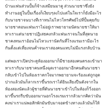
บ้านแฟนส่วนปั้มก็จ้างเสมียนมาดู ส่วนนายชาซึ่งยัง
ทำงานอยู่ในปั้มเรื่องก็เงียบๆลงไปแต่ในใจเราก็ยังมีอะไร
กับนายชาจนบางทีเราทนไม่ไหวโทรศัพย์ไปที่ปั้มคุยกับ
นายชาตอนแฟนเราไม่อยู่เราพยายามนัดนายชาให้มา
หาเราแต่นายชาปฎิเสธคงกลัวแฟนเราจนในที่สุดนาย
ชาคงทนเราอ้อนไม่ไหวเเรานัดกันที่โรงแรมเรามีอะไร
กันตั้งแต่เที่ยงจนค่ำจนเราสองคนแทบไม่มีแรงกลับบ้าน
แต่พอเราเปิดประตูห้องออกมาก็มีชายสองคนตรงเเข้ามา
หาเรากับนายชาคนหนึ่งฉุดเราออกมาอีกคนดันนายชา
กลับเข้าไปในห้องเราตกใจมากพยายามจะร้องแต่ถูกอุด
ปากแล้วมันก็ลากเราขึ้นรถเราได้ยินเสียงปืนดังจากใน
ห้องสองนัดแล้วผู้ชายที่ดันนายชาเข้าไปในห้องก็วิ่งออก
มาขึ้นรถรีบขับออกมานอกโรงแรมเรากลัวมากคิดว่ามัน
คงฆ่าเราแน่พอสักพักมันขับมาจอดข้างทางแล้วมันก็ให้