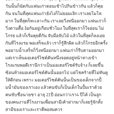
วันนั้นก็นัดกับแฟนเก่าตอนเช้าไปกินข้าวกัน แล้วก็คุย
กัน จนในที่สุดแฟนเก่ายังไงก็ไม่ยอมเลิก เราเลยโมโห
มาก ในที่สุดก็ทะเลาะกัน เราเลยวิ่งหนีออกมา แฟนเก่าก็
วิ่งตามตื้อ ง้อกันอยู่เกือบชั่วโมง ในที่สุดเราก็ใจอ่อน ไม่
โกรธ แล้วก็เริ่มคุยดีกัน จับมือจับไม้ แล้วในที่สุดก็ลงเอย
กันที่โรงแรม พอเสร็จแล้ว เราก็รู้สึกผิด แล้วก็โกรธอีกครั้ง
พออาบน้ำเสร็จก็วิ่งหนีออกมา แฟนเก่าก็รีบตามออกมา
แต่เราเห็นมอเตอร์ไซด์คันหนึ่งจอดอยู่หน้าทางเข้า
โรงแรมพอดีเรานึกว่าเป็นมอเตอร์ไซด์รับจ้าง ก็เลยขึ้น
ซ้อนท้ายมอเตอร์ไซด์คันนั้นออกไป แต่โชคร้ายที่ไม่ทันดู
ให้ดีก่อน เพราะ มอเตอร์ไซด์คันนั้นเป็นของเด็กจากปั้
มน้ำมันของเราเอง แล้วคนขับก็เป็นเด็กในปั้มเราด้วย
คนขับชื่อนายชา อายุ 21ปี อ่อนกว่าเรา4 ปีได้ เป็นลูก
ของคนงานที่โรงงานเพื่อนสามีเค้าฝากมาก็เลยรู้จักทั้ง
สามีของเราและเราดีพอสมควร