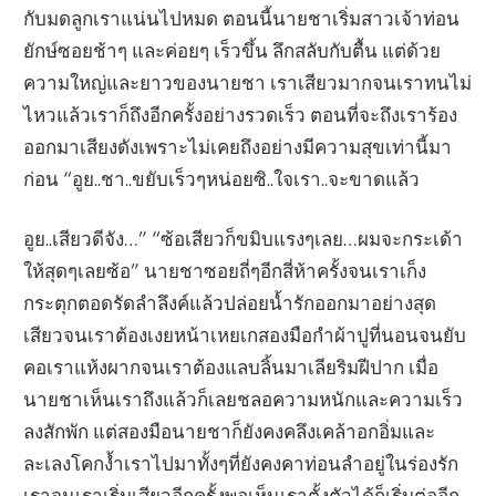
กับมดลูกเราแน่นไปหมด ตอนนี้นายชาเริ่มสาวเจ้าท่อน
ยักษ์ซอยช้าๆ และค่อยๆ เร็วขึ้น ลึกสลับกับตื้น แต่ด้วย
ความใหญ่และยาวของนายชา เราเสียวมากจนเราทนไม่
ไหวแล้วเราก็ถึงอีกครั้งอย่างรวดเร็ว ตอนที่จะถึงเราร้อง
ออกมาเสียงดังเพราะไม่เคยถึงอย่างมีความสุขเท่านี้มา
ก่อน “อูย..ชา..ขยับเร็วๆหน่อยซิ..ใจเรา..จะขาดแล้ว
อูย..เสียวดีจัง…” “ซ้อเสียวก็ขมิบแรงๆเลย…ผมจะกระเด้า
ให้สุดๆเลยซ้อ” นายชาซอยถี่ๆอีกสี่ห้าครั้งจนเราเก็ง
กระตุกตอดรัดลำลึงค์แล้วปล่อยน้ำรักออกมาอย่างสุด
เสียวจนเราต้องเงยหน้าเหยเกสองมือกำผ้าปูที่นอนจนยับ
คอเราแห้งผากจนเราต้องแลบลิ้นมาเลียริมฝีปาก เมื่อ
นายชาเห็นเราถึงแล้วก็เลยชลอความหนักและความเร็ว
ลงสักพัก แต่สองมือนายชาก็ยังคงคลึงเคล้าอกอิ่มและ
ละเลงโคกง้ำเราไปมาทั้งๆที่ยังคงคาท่อนลำอยู่ในร่องรัก
เราจนเราเริ่มเสียวอีกครั้งพอเห็นเราตั้งตัวได้ก็เริ่มต่ออีก