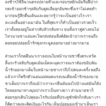
ลงช้าๆใช้ลิ้นวนตรงปลายหัวและรอบๆหยักเม้มริมฝีปาก
กดเข้าออกช้าๆสลับกับดูดเลียลุกอันฑะซึ่งเราไม่เคยทำ
มาก่อนรู้สึกตื่นเต้นและอยากรู้ว่าจะเป็นอย่างไร เรา
ละเลงลิ้นอย่างเมามัน ในที่สุดเราก็ทำเป็นอย่างรวดเร็ว
เราทั้งสองอยู่ในท่ากลับหัวกลับหาง จนทั้งเราคู่ต่างทนไม่
ไหวนายชาแอ่นสะโพกส่งท่อนลึงค์อัดเข้าปากเราจนถึง
คอหอยปล่อยน้ำรักพุ่งกระฉูดออกมาอย่างมากมาย
ส่วนเราก็กดผืนนาเราลงบนใบหน้านายชาซึ่งตระหวัด
ลิ้นระรัวสลับกับดูดเม้มเม็ดละมุดเราจนเราต้องขมิบพ้น
น้ำรักออกมาเต็มใบหน้านายชาเราถึงไปคนละครั้ง พอถึง
แล้วเราก็พริกตัวนอนแผ่หมดแรงบนเตียงน้ำรักของนาย
ชาเต็มปากเราถึงแม้ว่าเราจะกลืนมันลงไปบ้างแต่มันก็ยัง
ใหลออกมาทางมุมปากเราเป็นทางยาว ส่วนนายชาก็
ค่อยๆลุกเดินไปคุยอะไรกับบ๋อยที่ประตูซักพักก็กลับมา เรา
ก็คิดว่าคงจะคิดเงินอะไรกัน เห็นบ๋อยมองเข้ามาเห็นเรา