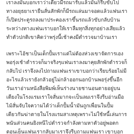
เราลงมันบอกเราว่าเดี๋ยวมีรถมารับแล้วมันก็รีบขับไป
ทางอยุธยาเรายืนสั่นสักพักก็มีรถแล่นมาจอดแล้วแฟนเรา
ก็เปิดประตูรถลงมาประคองเราขึ้นรถแล้วขับกลับบ้าน
ระหว่างทางแฟนเราบอกให้เราลืมทุกสิ่งทุกอย่างเสียแล้ว
ทำตัวปกติเขาคิดว่าพรุ่งนี้เช้าคงมีตำรวจมาบ้านเรา
เพราะไอ้ชาเป็นเด็กปั้มเราแต่ไม่ต้องห่วงเขาจัดการเอง
พอรุ่งเช้าตำรวจก็มาจริงๆแฟนเราลงมาคุยสักพักตำรวจก็
กลับไป เราจึงลงไปถามแฟนเราเขาบอกว่าเรียบร้อยไม่มี
อะไรแล้วเรายังกลัวอยู่ไม่กล้าออกนอกบ้านพอรุ่งขึ้นอีก
วันเราอ่านหนังสือพิมพ์เห็นร่างนายชานอนตายอยู่บน
เตียงในโรงแรมเราใจสั่นมากจะเป็นลมเราจึงรีบอ่านมือ
ไม้สั่นจับใจความได้ว่าเด็กปั้มน้ำมันถูกเพื่อนในปั้ม
เดียวกันฆ่าตายในโรงแรมสาเหตุเพราะไม่ใช้หนี้เล่นการ
พนันส่วนคนยิงหนีไปตำรวจกำลังตามหาตัวอยู่พอตก
ตอนเย็นแฟนเรากลับมาเราจึงรีบถามแฟนเรา เขาบอก