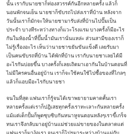
นั้น เรากับนายชาก็ท่องสวรรค์กันอีกหลายครั้ง แล้วก็
นอนพักจนเย็น นายชาก็ขับรถไปส่งเราที่บ้าน หลังจาก
วันนั้นเราก็มักจะให้นายชามารับส่งที่บ้านไปปั๊มเป็น
ประจำ บางทีระหว่างทางก็แวะโรงแรม บางครั้งก็มีอะไร
กันในห้องน้ำที่ปั๊มน้ำมันเรานั่นแหล่ะ ส่วนสามีของเราก็
ไม่รู้เรื่องอะไร เห็นว่านายชาขยันขันแข็งดี เลยรับมา
เป็นคนขับรถที่บ้าน ได้พักที่บ้าน เรากับนายชาเลยได้มี
อะไรกันบ่อยขึ้น บางครั้งก็เลยเถิดมาเอากันในบ้านตอนที่
ไม่มีใครคนอื่นอยู่บ้าน เราก็จะใช้คนใช้ไปซื้อของที่ไกลๆ
แล้วก็แอบมีอะไรกับนายชา
จนในที่สุด แฟนเราก็รู้จนได้เขาพยายามคาดคั้นเรา
หลายครั้งแต่เราก็ปฎิเสธทุกครั้งเราทะเลาะกันหลายครั้ง
แม้แต่เด็กปั้มก็พูดซุบซิบกันหนาหูจนตอนหลังๆเราขี้เกร็จ
ทนเราจึงกลับมาอยู่บ้านแม่ช่วยแม่ขายของในตลาดแต่
แฟนเราก็มาง้อเรา จนเราก็ไปๆมาระหว่างบ้านแม่กับ