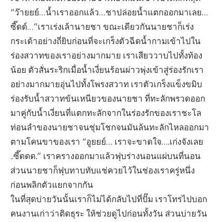
“ว๊ายยย์…น้ำเราออกแล้ว…ชาปล่อยน้ำแตกออกมาเลย…
ซี๊ดด์…”เราเร่งเล้านายชา ขณะเดียวกันนายชาก็เร่ง
กระเด้าอย่างถี่ยิบก่อนที่จะเกร็งตัวฉีดน้ำกามเข้าไปใน
ร่องสวาทของเราอย่างมากมาย เราเสียววาบไปทั้งท้อง
น้อย ตัวสั่นระริกเมื่อน้ำเงี่ยนร้อนผ่าวพุ่งเข้าสู่ร่องรักเรา
อย่างมากมายอุ่นไปทั้งโพรงสวาท เราตัวเกร็งแข็งขมิบ
ร่องรับน้ำสวาทข้นเหนียวของนายชา ที่ทะลักพรวดออก
มาคู่กับน้ำเงี่ยนที่แตกทะลักจากในร่องรักของเราชะโล
ท่อนลำของนายชาจนชุ่มโชกจนมันล้นทะลักไหลออกมา
ตามโคนขาของเรา “อูยยย์… เราจะขาดใจ….เก่งจังเลย
..ซี๊ดดด.” เราครางออกมาแล้วฟุบร่างนอนแผ่บนที่นอน
ส่วนนายชาก็ฟุบทาบทับแช่ควยไว้ในช่องเราครู่หนึ่ง
ก่อนพลิกตัวแยกจากกัน
ในที่สุดบ่ายวันนั้นเราก็ไม่ได้กลับไปที่ปั๊ม เราโทรไปบอก
คนงานเก่าว่าติดธุระ ให้ช่วยดูไปก่อนทั้งวัน ส่วนบ่ายวัน