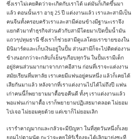
ซึ่งเราไม่เคยคิดว่าจะเกิดกับเราได้ แต่มันก็เกิดขึ้นมา
แล้ว ตอนนั้นเรา อายุ 25 ปี แต่งงานแล้ว เราและสามีเป็น
คนจีนทั้งครอบครัวเราและสามีค่อนข้างมีฐานะเราจึง
แยกตัวมาทำธุรกิจส่วนตัวกับสามีโดยมาเปิดปั้มน้ำมัน
แถวๆปทุมธานี ซึ่งเราก็ช่วยสามีดูแลโดยเราขายของใน
มินิมาร์ดและเก็บเงินอยู่ในปั้ม ส่วนสามีก็จะไปติดต่องาน
ข้างนอกกว่าจะกลับก็เย็นๆเกือบทุกวัน ในปั้มเรามีเด็ก
อยู่8คนส่วนมากมาจากภาคอีสาน ก่อนที่เราจะแต่งงาน
สมัยเรียนที่มหาลัย เราเคยมีแฟนอยู่คนหนึ่ง แล้วก็เคยได้
เสียกันมาแล้ว หลังจากที่เราแต่งงานไปได้ไม่ถึงปี แฟน
เก่าคนนี้ก็พยายามมาตื้อขอคืนดี ทั้งๆ เราแต่งงานแล้ว
พอแฟนเก่ามาตื้อ เราก็พยายามปฏิเสธมาตลอด ไม่ยอม
ไปเจอ ไม่ยอมคุยด้วย แต่เขาก็ไม่ยอมเลิก
เรารำคาญมากและกลัวจะมีปัญหา ในที่สุดวันหนึ่งก็เลย
ยอมไปตามนัด กะว่าจะคุยให้รู้เรื่องจะได้เลิกมายุ่งซะที