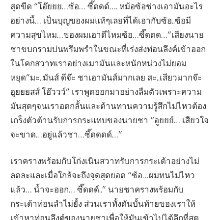
สุดขีด “โอ๊ยยย…ซ้อ… ซี๊ดดด์…. หม้อซ้อช่างเอามันอะไร
อย่างนี้… เป็นบุญของผมแท้ๆเลยที่ได้เอากับซ้อ..ซ้อมี
ความสุขไหม…ของผมเอาดีไหมซ้อ…ซี๊ดดด…”เสียงนาย
ชาขบกรามบ่นพรึมพรำในขณะที่เร่งส่งท่อนลึงค์เข้าออก
ในโคกสวาทเราอย่างเมามันและหนักหน่วงไม่ยอม
หยุด”มะ..มันส์ ดีจ๊ะ ชาเอามันส์มากเลย สะ..เสียวมากจ๊ะ
อูยยยสส์ โอ๊ววว์” เราพูดออกมาอย่างลืมตัวเพราะความ
มันสุดๆจนเราอดกลั้นและต้านทานความรู้สึกไม่ไหวต้อง
เกร็งตัวต้านรับการกระแทบของนายชา “อูยยย์… เสียวใจ
จะขาด…อยู่แล้วชา…ซี๊ดดดด์…”
เราครางพร้อมกับโก่งเนินสวาทรับการกระเด้าอย่างไม่
ลดละและเมื่อใกล้จะถึงจุดสุดยอด “ซ้อ…ผมทนไม่ไหว
แล้ว… น้ำจะออก… ซี๊ดดด์..” นายชาครางพร้อมกับ
กระเด้าท่อนลำไม่ยั้ง ส่วนเราทั้งดันบั้นท้ายของเราให้
เข้าหาท่อนลึงค์ของนายชาเพื่อให้มันเข้าไปได้ลึกที่สุด