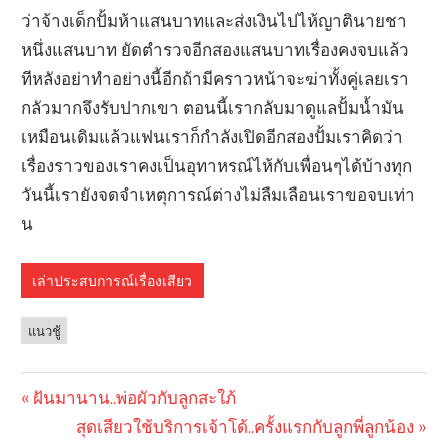
ว่าจ้างเด็กปั้มห้าแสนบาทและส่งเงินไปไห้ญาตินายชา
หนึ่งแสนบาท ยัดตำรวจอีกสองแสนบาทเรื่องคงจบแล้ว
ทีหลังอย่าทำอย่างนี้อีกถ้ามีคราวหน้าจะฆ่าทั้งคู่เลยเรา
กลัวมากจึงรับปากเขา ตอนนี้เรากลับมาดูแลปั้มน้ำมัน
เหมือนเดิมแล้วแฟนเราก็กำลังเปิดอีกสองปั้มเราคิดว่า
เรื่องราวของเราคงเป็นอุทาหรณ์ไห้กับเพื่อนๆได้บ้างทุก
วันนี้เรายังจดจำเหตุการณ์ต่างไม่ลืมเลือนเราขอจบเท่า
น
เล่าประสบการณ์เรื่องเสียว
แนวชู้
Previous
ฝันมานาน..พ่อผัวกับลูกสะใภ้
Post
Post:
Next
สุดเสียวใช้บริการเจ้าโด้..ครั้งแรกกับลูกพี่ลูกน้อง