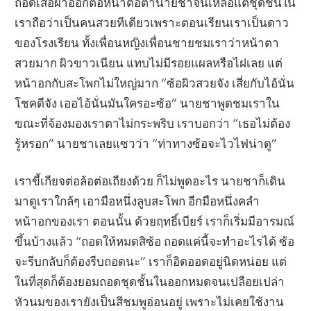
ถอดเสื้อผ้าออกต่อหน้าต่อตานายชาจนเหลือแต่ชุดชั้นใน
เราถือว่าเป็นคนสวยทีเดียวเพราะตอนเรียนเราเป็นดาว
ของโรงเรียน ทั้งเพื่อนหญิงเพื่อนชายชมเราว่าหน้าตา
สวยมาก ผิวขาวเนียน แทบไม่มีรอยแผลหรือไฝเลย แต่
หน้าอกกับสะโพกไม่ใหญ่มาก “ซ้อผิวสวยจัง เสี่ยกับไอ้นั่น
โชคดีจัง เออไอ้นั่นมันใครอะซ้อ” นายชาพูดชมเราใน
ขณะที่จ้องมองเราตาไม่กระพริบ เราบอกว่า “เธอไม่ต้อง
รู้หรอก” นายชาเลยแซวว่า “ท่าทางซ้อจะไวไฟน่าดู”
เราขี้เกียจต่อล้อต่อเถียงด้วย ก็ไม่พูดอะไร นายชาก็เดิน
มาดูเราใกล้ๆ เอามือหนึ่งลูบสะโพก อีกมือหนึ่งคลำ
หน้าอกของเรา ตอนนั้น ด้วยฤทธิ์เบียร์ เราก็เริ่มมีอารมณ์
ขึ้นบ้างแล้ว “ถอดให้หมดสิซ้อ ถอดแค่นี้จะทำอะไรได้ ซ้อ
จะรีบกลับก็ต้องรีบถอดนะ” เราก็อิดออดอยู่นิดหน่อย แต่
ในที่สุดก็ต้องยอมถอดชุดชั้นในออกหมดจนเปลือยเปล่า
หัวนมของเรายังเป็นสีชมพูอ่อนอยู่ เพราะไม่เคยใช้งาน