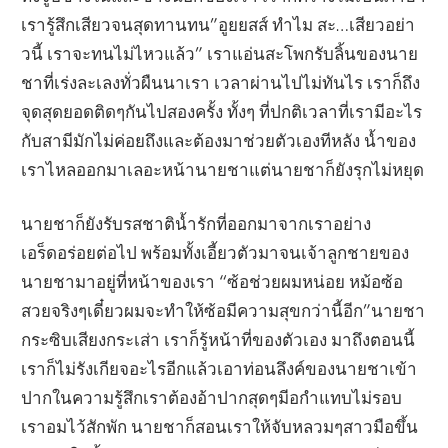
เรารู้สึกเสียวจนสุดทานทน”อูยยสส์ ทำไม สะ…เสียวอย่า
วนี้ เราจะทนไม่ไหวแล้ว” เราแอ่นสะโพกรับลิ้นของนาย
ชาที่เร่งละเลงทั่วผืนนาเรา เวลาผ่านไปไม่ทันไร เราก็ถึง
จุดสุดยอดติดๆกันไปสองครั้ง ทั้งๆ ที่ปกติเวลาที่เรามีอะไร
กับสามีมักไม่ค่อยถึงและต้องมาช่วยตัวเองทีหลัง น้ำของ
เราไหลออกมาเลอะหน้านายชาแต่นายชาก็ยังรุกไม่หยุด
นายชาก็ยังรับรสชาติน้ำรักที่ออกมาจากเราอย่าง
เอร็ดอร่อยต่อไป พร้อมทั้งเอี้ยวตัวมาจนเจ้าลูกชายของ
นายชามาอยู่ที่หน้าของเรา “ซ้อช่วยผมหน่อย หม้อซ้อ
สวยจริงๆเดี๋ยวผมจะทำให้ซ้อมีความสุขกว่านี้อีก”นายชา
กระซิบเสียงกระเส่า เราก็รู้หน้าที่ของตัวเอง มาถึงตอนนี้
เราก็ไม่รังเกียจอะไรอีกแล้วเอาท่อนลึงค์ของนายชาเข้า
ปากในความรู้สึกเราต้องอ้าปากสุดๆมีอกำแทบไม่รอบ
เราอมไว้สักพัก นายชาก็สอนเราให้จับหลวมๆสาวมือขึ้น