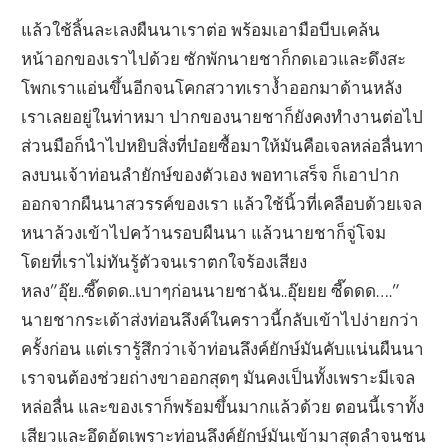
แล้วใช้ลิ้นละเลงผืนนาเราต่อ พร้อมเอามือบีบเคล้น
หน้าอกของเราไปด้วย ซักพักนายชาก็กดเอวและดึงสะ
โพกเราแอ่นขึ้นอีกจนโคกสวาทเราง้ำออกมาด้านหลัง
เราเลยอยู่ในท่าหมา ปากของนายชาก็ยังคงทำงานต่อไป
ส่วนมือก็นำไปหยิบสิ่งที่บ๋อยซื้อมาให้มันคือเจลหล่อลื่นทา
ลงบนเจ้าท่อนลำยักษ์ของตัวเอง พอทาเสร็จ ก็เอาปาก
ออกจากผืนนาสวรรค์ของเรา แล้วใช้นิ้วที่เคลือบด้วยเจล
หนาล้วงเข้าไปคว้านรอบผืนนา แล้วนายชาก็จู่โจม
โดยที่เราไม่ทันรู้ตัวจนเราตกใจร้องเสียง
หลง”อุ๊ย..ซี๊ดดด..เบาๆก่อนนายชาฉัน..อุ๊ยยย ซี๊ดดด….”
นายชากระเด้าส่งท่อนลึงค์ในคราวนี้กลับเข้าไปง่ายกว่า
ครั้งก่อน แต่เรารู้สึกว่าเจ้าท่อนลึงค์ยักษ์มันคับแน่นผืนนา
เราจนต้องช่วยถ่างขาออกสุดๆ มันคงเป็นทั้งเพราะมีเจล
หล่อลื่น และของเราก็พร้อมขึ้นมากแล้วด้วย ตอนนี้เราทั้ง
เสียวและอึดอัดเพราะท่อนลึงค์ยักษ์มันเข้ามาสุดลำจนชน