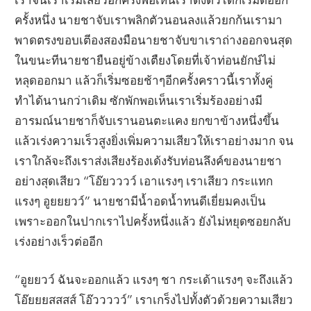
ครั้งหนึ่ง นายชาจับเราพลิกตัวนอนลงแล้วยกก้นเรามา
พาดตรงขอบเตีองสองมือนายชาจับขาเราถ่างออกจนสุด
ในขนะทีนายชายืนอยู่ข้างเตืยงโดยที่เจ้าท่อนยักษ์ไม่
หลุดออกมา แล้วก็เริ่มซอยช้าๆอีกครั้งคราวนี้เราทั้งคู่
ทำได้นานกว่าเดิม ซักพักพอเห็นเราเริ่มร้องอย่างมี
อารมณ์นายชาก็จับเรานอนตะแคง ยกขาข้างหนึ่งขึ้น
แล้วเร่งความเร็วสูงยิ่งเพิ่มความเสียวให้เราอย่างมาก จน
เราใกล้จะถึงเราส่งเสียงร้องเด้งรับท่อนลึงค์ของนายชา
อย่างสุดเสียว “โอ๊ยวววว์ เอาแรงๆ เราเสียว กระแทก
แรงๆ อูยยยวว์” นายชามีน้ำอดน้ำทนดีเยี่ยมคงเป็น
เพราะออกในปากเราไปครั้งหนึ่งแล้ว ยังไม่หยุดซอยกลับ
เร่งอย่างเร็วต่ออีก
“อูยยวว์ ฉันจะออกแล้ว แรงๆ ชา กระเด้าแรงๆ จะถึงแล้ว
โอ๊ยยยสสสส์ โอ๊ววววว์” เราเกร็งไปทั้งตัวด้วยความเสียว