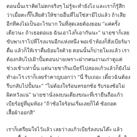
ตอนนั้นเราคิดไม่ตกจริงๆ ไม่รู้จะทำยังไง และเราก็รู้สึก
ว่าเมื่อตะกี๊ก็เสียตัวให้ชายอื่นที่ไม่ใช่สามีไปแล้ว ถ้าเสีย
อีกทีคงไม่เป็นอะไรมาก ในที่สุดเลยต้องยอม “แค่ครั้ง
เดียวนะ ถ้าเธอตอแย ฉันเอาไงก็เอากันนะ” นายชาก็เลย
ขับพาเราไปที่โรงแรมอีกแห่งหนึ่ง พอเข้าห้องก็สั่งเบียร์มา
ดื่ม แล้วก็ให้เราดื่มย้อมใจด้วย ตอนนั้นก็บ่ายโมงแล้ว เรา
ต้องกลับไปเฝ้าปั้มตอนบ่ายเพราะฝากคนงานเก่าดูแค่
ช่วงเช้าเท่านั้น แต่นายชากินเบียร์ไปสองแก้วแล้วก็ยังไม่
ทำอะไร เราก็เลยรำคาญบอกว่า “นี่ รีบเถอะ เดี๋ยวฉันต้อง
รีบกลับไปปั้มนะ” “ไม่ต้องใจร้อนหรอกซ้อ รับรองซ้อไม่
ผิดหวังแน่” นายชานั่งลงบนเตียงขณะที่เรายืนถือแก้ว
เบียร์อยู่ที่มุมห้อง “ถ้าซ้อใจร้อนเริ่มเลยก็ได้ ซ้อถอด
เสื้อผ้าออกสิ”
เราก็เตรียมใจไว้แล้ว เลยว่างแก้วเบียร์ลงบนโต๊ะ แล้ว