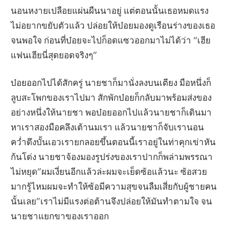
นอนหงายเปลือยแผ่นผืนนาอยู่ แต่ตอนนั้นเธอหมดแรง
ไม่อยากขยับตัวแล้ว ปล่อยให้บ๋อยมองดูเรือนร่างของเธอ
จนพอใจ ก่อนที่บ๋อยจะไปก็อดแซวออกมาไม่ได้ว่า “เฮีย
แฟนเฮียนี่สุดยอดจริงๆ”
บ๋อยออกไปได้สักครู่ นายชาก็มานั่งลงบนเตียง มือหนึ่งก็
ลูบสะโพกของเราไปมา สักพักบ๋อยก็กลับมาพร้อมส่งของ
อย่างหนึ่งให้นายชา พอบ๋อยออกไปแล้วนายชาก็เดินมา
หาเราสองมือคลึงเต้านมเรา แล้วนายชาก็จับเรานอน
คว่ำดึงบั้นเอวเรายกลอยขึ้นตอนนี้เราอยู่ในท่าคุกเข่าหัน
ก้นโด่ง นายชาจ้องมองรูปร่งของเราปากก็พล่ามพรรณา
ไม่หยุด”ผมเงี่ยนอีกแล้วล่ะผมจะเย็ดซ้อแล้วนะ ซ้อสวย
มากรู้ไหมผมจะทำให้ซ้อมีความสุขจนลืมเสี่ยกับผู้ชายคน
นั้นเลย”เราไม่มีแรงต่อต้านจึงปล่อยให้มันทำตามใจ จน
นายชาแยกขาของเราออก