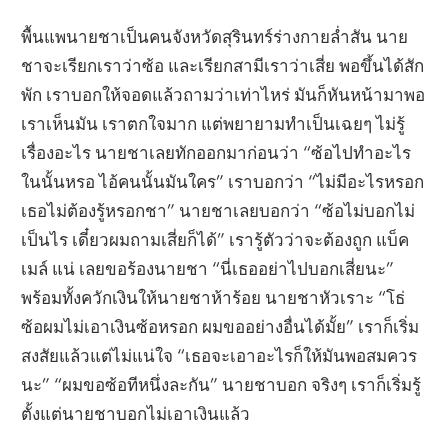
พื้นแพนายชาเป็นคนจังหวัดสุรินทร์ร่างกายล่ำสัน นาย
ชาจะเรียกเราว่าซ้อ และเรียกสามีเราว่าเสี่ย พอขึ้นได้สัก
พัก เราบอกให้จอดแล้วถามว่าเท่าไหร่ มันก็หันหน้ามาพอ
เราเห็นมัน เราตกใจมาก แต่พยายามทำเป็นเฉยๆ ไม่รู้
เรื่องอะไร นายชาเลยทักออกมาก่อนว่า “ซ้อไปทำอะไร
ในนั้นหรอ ไอ้คนนั้นมันใคร” เราบอกว่า “ไม่มีอะไรหรอก
เธอไม่ต้องรู้หรอกชา” นายชาเลยบอกว่า “ซ้อไม่บอกไม่
เป็นไร เดี๋ยวผมถามเสี่ยก็ได้” เรารู้ตัวว่าจะต้องถูก แบ็ค
เมล์ แน่ เลยขอร้องนายชา “นี่เธออย่าไปบอกเสี่ยนะ”
พร้อมทั้งควักเงินให้นายชาห้าร้อย นายชาหัวเราะ “โธ่
ซ้อผมไม่เอาเงินซ้อหรอก ผมขออย่างอื่นได้มั้ย” เราก็เริ่ม
สงสัยแล้วแต่ไม่แน่ใจ “เธอจะเอาอะไรก็ให้มันพอสมควร
นะ” “ผมขอซ้อทีหนึ่งละกัน” นายชาบอก จริงๆ เราก็เริ่มรู้
ตั้งแต่นายชาบอกไม่เอาเงินแล้ว