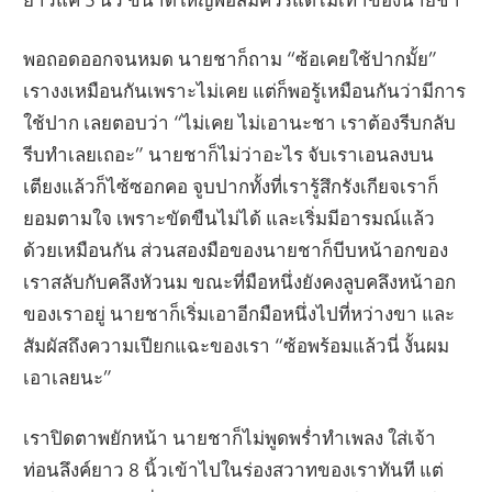
พอถอดออกจนหมด นายชาก็ถาม “ซ้อเคยใช้ปากมั้ย”
เรางงเหมือนกันเพราะไม่เคย แต่ก็พอรู้เหมือนกันว่ามีการ
ใช้ปาก เลยตอบว่า “ไม่เคย ไม่เอานะชา เราต้องรีบกลับ
รีบทำเลยเถอะ” นายชาก็ไม่ว่าอะไร จับเราเอนลงบน
เตียงแล้วก็ไซ้ซอกคอ จูบปากทั้งที่เรารู้สึกรังเกียจเราก็
ยอมตามใจ เพราะขัดขืนไม่ได้ และเริ่มมีอารมณ์แล้ว
ด้วยเหมือนกัน ส่วนสองมือของนายชาก็บีบหน้าอกของ
เราสลับกับคลึงหัวนม ขณะที่มือหนึ่งยังคงลูบคลึงหน้าอก
ของเราอยู่ นายชาก็เริ่มเอาอีกมือหนึ่งไปที่หว่างขา และ
สัมผัสถึงความเปียกแฉะของเรา “ซ้อพร้อมแล้วนี่ งั้นผม
เอาเลยนะ”
เราปิดตาพยักหน้า นายชาก็ไม่พูดพร่ำทำเพลง ใส่เจ้า
ท่อนลึงค์ยาว 8 นิ้วเข้าไปในร่องสวาทของเราทันที แต่