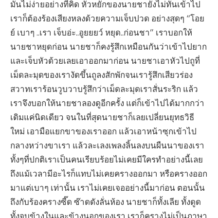
มันไม่ง่ายอย่างที่คิด หัวหยักของนายชายังไม่ทันเข้าไป
เราก็ต้องร้องเสียงหลงด้วยความเจ็บปวด อย่างสุดๆ “โอย
ย์ เบาๆ ..เรา เจ็บอ่ะ..อูยยยว์ หยุด..ก่อนชา” เราบอกให้
นายชาหยุดก่อน นายชาก็คงรู้สึกเหมือนกันว่าเข้าไปยาก
และเจ็บหัวด้วยเลยเอาออกมาก่อน นายชาเอาหัวไปถูที่
เม็ดละมุดของเรางัดขึ้นถูลงสักพักจนเรารู้สึกเสียวร่อง
สวาทเราร้อนวูบวาบรู้สึกว่าเม็ดละมุดเราสั่นระริก แล้ว
เราจึงบอกให้นายชาลองดูอีกครั้ง แต่ก็เข้าไปได้มากกว่า
เดิมแค่นิดเดียว จนในที่สุดนายชาก็เลยเปลี่ยนยุทธวิธี
ใหม่ เอามือแยกขาของเราออก แล้วเอาหน้าซุกเข้าไป
กลางหว่างขาเรา แล้วละเลงเพลงลิ้นลงบนผืนนาของเรา
ทั้งๆที่ปกติเราเป็นคนเรียบร้อยไม่เคยมีใครทำอย่างนี้เลย
ถึงแม้เวลามีอะไรก็แทบไม่เคยครางออกมา หรือครางออก
มาแต่เบาๆ เท่านั้น เราไม่เคยเจออย่างนี้มาก่อน ตอนนั้น
ถึงกับร้องครางซี๊ด ซ๊าดดังลั่นห้อง นายชาก็ทั้งเลีย ทั้งดูด
ทั้งจูบข้างในและข้างนอกของเรา เราก็ครางไม่เป็นภาษา