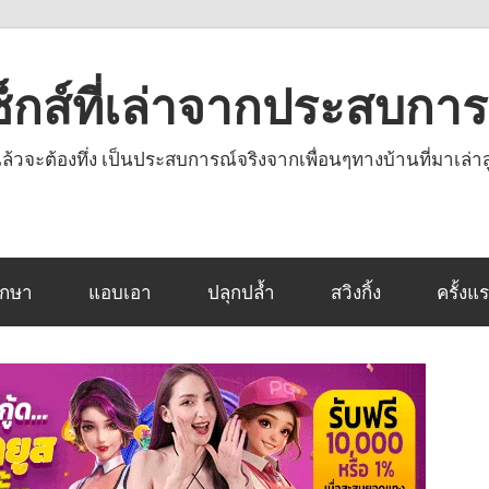
งเซ็กส์ที่เล่าจากประสบกา
านแล้วจะต้องทึ่ง เป็นประสบการณ์จริงจากเพื่อนๆทางบ้านที่มาเล่าส
ึกษา
แอบเอา
ปลุกปล้ำ
สวิงกิ้ง
ครั้งแ