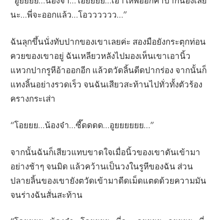
“อูยยยย…น้องจ๋า…โอยยยย…เอาให้พี่ออกคาปากน้องเลย
นะ…พี่จะออกแล้ว…โอวววววว…”
ฉันลุกขึ้นนั่งทับปากของเขาเลยค่ะ สองมือยังกระตุกท่อน
ควยของเขาอยู่ ฉันเหลียวหลังไปมองเห็นเขาเอานิ้ว
แหวกปากรูหีอ้าออกอีก แล้วตวัดลิ้นดีดปากร่อง จากนั้นก็
แทงลิ้นอย่างรวดเร็ว จนฉันเสียวสะท้านไปทั่วทั้งตัวร้อง
ครางกระเส่า
“โอยยย…น้องจ๋า…ซี๊ดดดด…อูยยยยยย…”
จากนั้นฉันก็เสียวแทบขาดใจเมื่อนิ้วของเขาดันเข้ามา
อย่างช้าๆ จนมิด แล้วคว้านเป็นวงในรูหีของฉัน ส่วน
ปลายลิ้นของเขายังตวัดเข้ามาดีดเม็ดแตดด้วยความมัน
จนร่างฉันสั่นสะท้าน