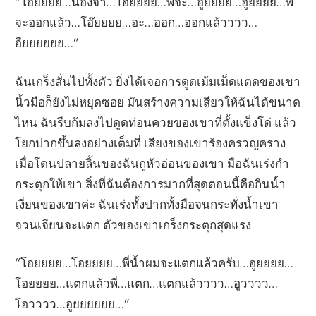
“โอยยยย…น้องจ๋า…โอยยยย…พี่จะ…อูยยยย…อูยยยย…พี่
จะออกแล้ว…โอ๊ยยยย…อะ…ออก…ออกแล้วววว…
อืยยยยยย…”
ฉันเกร็งสั่นไปทั้งตัว ยิ่งได้เจอการดูดเม้มเม็ดแตดของเขา
นิ้วมือก็ยังไม่หยุดซอย มันสร้างความเสียวให้ฉันได้ขนาด
ไหน ฉันรีบก้มลงไปดูดท่อนควยของเขาที่ตั้งแข็งโด่ แล้ว
โยกปากขึ้นลงอย่างเต็มที่ เสียงของเขาร้องครวญคราง
เมื่อโดนปลายลิ้นของฉันถูหัวอ่อนของเขา มือฉันเร่งกำ
กระตุกให้เขา สิ่งที่ฉันต้องการมากที่สุดตอนนี้คือกินน้ำ
เงี่ยนของเขาค่ะ ฉันเร่งทั้งปากทั้งมือจนกระทั่งน้ำเขา
จวนเจียนจะแตก ตัวของเขาเกร็งกระตุกสุดแรง
“โอยยยย…โอยยยย…พี่น้ำผมจะแตกแล้วครับ…อูยยยย…
โอยยยย…แตกแล้วพี่…แตก…แตกแล้วววว…อูวววว…
โอวววว…อูยยยยยย…”