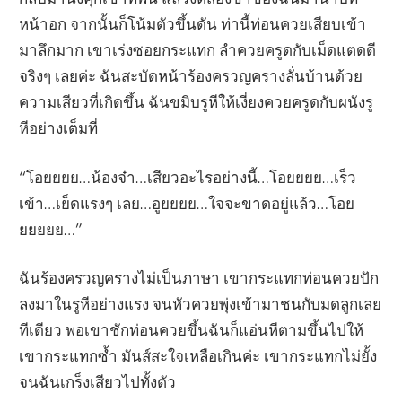
หน้าอก จากนั้นก็โน้มตัวขึ้นดัน ท่านี้ท่อนควยเสียบเข้า
มาลึกมาก เขาเร่งซอยกระแทก ลำควยครูดกับเม็ดแตดดี
จริงๆ เลยค่ะ ฉันสะบัดหน้าร้องครวญครางลั่นบ้านด้วย
ความเสียวที่เกิดขึ้น ฉันขมิบรูหีให้เงี่ยงควยครูดกับผนังรู
หีอย่างเต็มที่
“โอยยยย…น้องจ๋า…เสียวอะไรอย่างนี้…โอยยยย…เร็ว
เข้า…เย็ดแรงๆ เลย…อูยยยย…ใจจะขาดอยู่แล้ว…โอย
ยยยยย…”
ฉันร้องครวญครางไม่เป็นภาษา เขากระแทกท่อนควยปัก
ลงมาในรูหีอย่างแรง จนหัวควยพุ่งเข้ามาชนกับมดลูกเลย
ทีเดียว พอเขาชักท่อนควยขึ้นฉันก็แอ่นหีตามขึ้นไปให้
เขากระแทกซ้ำ มันส์สะใจเหลือเกินค่ะ เขากระแทกไม่ยั้ง
จนฉันเกร็งเสียวไปทั้งตัว