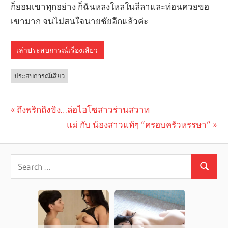
ก็ยอมเขาทุกอย่าง ก็ฉันหลงใหลในลีลาและท่อนควยขอ
เขามาก จนไม่สนใจนายชัยอีกแล้วค่ะ
เล่าประสบการณ์เรื่องเสียว
ประสบการณ์เสียว
Previous
ถึงพริกถึงขิง…ล่อไฮโซสาวร่านสวาท
Post
Post:
Next
แม่ กับ น้องสาวแท้ๆ ”ครอบครัวหรรษา”
navigation
Post: