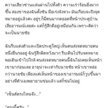
ความเสียวซ่านแล่นผ่านไปทั้งตัว ความเร่าร้อนยิ่งมาก
ขึ้น สองขาของฉันตั้งชัน มือเร่งจังหวะ มันเกือบจะถึงจุด
หมายอยู่แล้วค่ะ อยู่ๆ ก็มีคนมากดออดที่หน้าประตูบ้าน
เสียอารมณ์เลยค่ะ แต่ก็รู้สึกดีอยู่เหมือนกัน เพราะคิดว่า
จะเป็นนายชัย
ฉันรีบแต่งตัวและเปิดประตูใหญ่ เห็นคนส่งจดหมายคน
หนึ่งยืนรออยู่ ฉันรู้สึกผิดหวังมาก รีบเดินไปรับจดหมาย
พอเดินเข้าไปใกล้ คนส่งจดหมายคนนี้ฉันไม่เคยเห็นหน้า
เขามาก่อนเลย อายุน่าจะเท่ากับนายชัย หน้าเขาหล่อ
กว่านายชัย เพียงแค่เห็นหน้าของเขาอารมณ์ก็วูบขึ้นมา
อย่างที่ตัวเองพยายามข่มแล้ว แต่ก็ข่มไม่อยู่
“เซ็นต์ตรงไหนจ๊ะ…”
“ตรงนี้ครับ…”