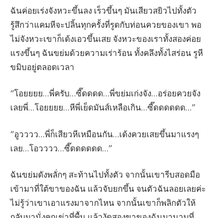
ฉันค่อยเร่งจังหวะขึ้นลง เร็วขึ้นๆ มันเสียวสยิวไปทั้งตัว
รู้สึกว่าแคมหีจะปลิ้นทุกครั้งที่รูดกับท่อนควยของเขา พอ
ไม่จังหวะเขาก็เด้งเอวขึ้นเสย จังหวะของเราทั้งสองค่อย
แรงขึ้นๆ ฉันขย่มด้วยความเร่าร้อน ทั้งคลึงทั้งไสร่อน รูหี
ขมิบอยู่ตลอดเวลา
“โอยยยย…พี่ครับ…ซี๊ดดดด…พี่ขย่มเก่งจัง…อร่อยควยจัง
เลยพี่…โอยยยย…หีพี่เย็ดมันส์เหลือเกิน…ซี๊ดดดดดด…”
“อูวววว…พี่ก็เสียวหีเหมือนกัน…เด้งควยเสยขึ้นมาแรงๆ
เลย…โอวววว…ซี๊ดดดดดด…”
ฉันขย่มดังพลั่กๆ สะท้านไปทั้งตัว จากนั้นเขารีบสอดมือ
เข้ามาที่ใต้ขาของฉัน แล้วจับยกขึ้น จนตัวฉันลอยเลยค่ะ
ไม่รู้ว่าเขาเอาแรงมาจากไหน จากนั้นเขาก็พลิกตัวให้
กลับมานั่งคุกเข่าที่พื้น แล้วงัดสองขาของฉันมานาบที่