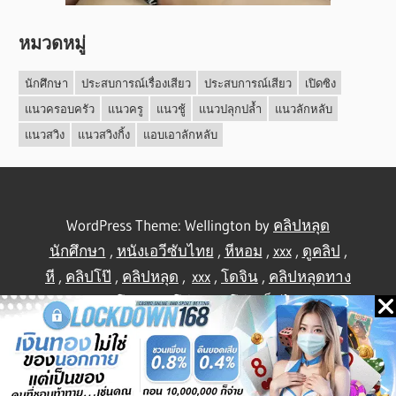
หมวดหมู่
นักศึกษา
ประสบการณ์เรื่องเสียว
ประสบการณ์เสียว
เปิดซิง
แนวครอบครัว
แนวครู
แนวชู้
แนวปลุกปล้ำ
แนวลักหลับ
แนวสวิง
แนวสวิงกิ้ง
แอบเอาลักหลับ
WordPress Theme: Wellington by
คลิปหลุด
นักศึกษา
,
หนังเอวีซับไทย
,
หีหอม
,
xxx
,
ดูคลิป
,
หี
,
คลิปโป๊
,
คลิปหลุด
,
xxx
,
โดจิน
,
คลิปหลุดทาง
บ้าน
,
คลิปโป้
,
คลิปโป๊
,
คลิปโป๊
,
เย็ดไทย
,
คลิป
หลุดไทย
.