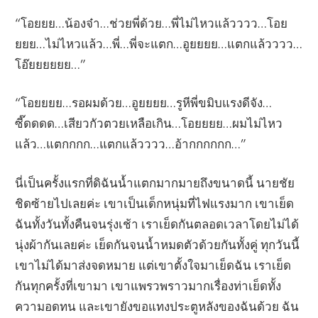
“โอยยย…น้องจ๋า…ช่วยพี่ด้วย…พี่ไม่ไหวแล้วววว…โอย
ยยย…ไม่ไหวแล้ว…พี่…พี่จะแตก…อูยยยย…แตกแล้วววว…
โอ๊ยยยยยย…”
“โอยยยย…รอผมด้วย…อูยยยย…รูหีพี่ขมิบแรงดีจัง…
ซี๊ดดดด…เสียวกัวตวยเหลือเกิน…โอยยยย…ผมไม่ไหว
แล้ว…แตกกกก…แตกแล้วววว…อ้ากกกกกก…”
นี่เป็นครั้งแรกที่ดิฉันน้ำแตกมากมายถึงขนาดนี้ นายชัย
ชิดซ้ายไปเลยค่ะ เขาเป็นเด็กหนุ่มที่ไฟแรงมาก เขาเย็ด
ฉันทั้งวันทั้งคืนจนรุ่งเช้า เราเย็ดกันตลอดเวลาโดยไม่ได้
นุ่งผ้ากันเลยค่ะ เย็ดกันจนน้ำหมดตัวด้วยกันทั้งคู่ ทุกวันนี้
เขาไม่ได้มาส่งจดหมาย แต่เขาตั้งใจมาเย็ดฉัน เราเย็ด
กันทุกครั้งที่เขามา เขาแพรวพราวมากเรื่องท่าเย็ดทั้ง
ความอดทน และเขายังขอแทงประตูหลังของฉันด้วย ฉัน