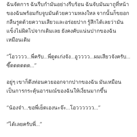
ฉันจัดการ ฉันรีบกำมันอย่างรีบร้อน ฉันจับมันมาถูที่หน้า
ของฉันพร้อมกับจูบมันด้วยความหลงใหล จากนั้นก็ขยอก
กลืนรูดด้วยความเสียวและอร่อยปาก รู้สึกได้เลยว่ามัน
แข็งไม่ผิดไปจากเดิมเลย ยังคงคับแน่นปากของฉัน
เหมือนเดิม
“โอวววว…พี่ครับ…พี่ดูดเก่งจัง…อูวววว…ผมเสียวจังครับ…
ซี๊ดดดดดด…”
อยู่ๆ เขาก็ดึงท่อนควยออกจากปากของฉัน มันเหมือน
เป็นการกระตุ้นอารมณ์ของฉันให้เงี่ยนมากขึ้น
“น้องจ๋า…ขอพี่เย็ดเองนะจ๊ะ…โอวววววว…”
“ได้เลยครับพี่…”