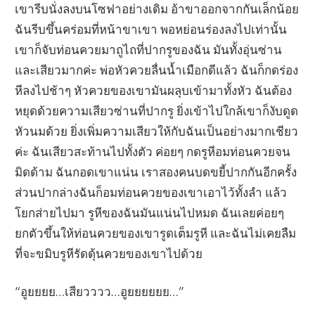
เขารีบนั่งลงบนโซฟาอย่างเดิม อ้าขาออกจากกันเล็กน้อย
ฉันรีบขึ้นคร่อมที่หน้าขาเขา พอหย่อนร่องลงไปเท่านั้น
เขาก็จับท่อนควยมาถูไถที่ปากรูของฉัน มันทั้งอุ่นซ่าน
และเสียวมากค่ะ พ่อหัวควยลื่นน้ำเมือกดีแล้ว ฉันก็กดร่อง
หีลงไปช้าๆ หัวควยของเขามันผลุบเข้ามาทั้งหัว ฉันต้อง
หยุดด้วยความเสียวซ่านที่ปากรู ยิ่งเข้าไปใกล้เขาก็งับดูด
หัวนมด้วย ยิ่งเพิ่มความเสียวให้กับฉันเป็นอย่างมากเชียว
ค่ะ ฉันเสียวสะท้านไปทั้งตัว ค่อยๆ กดรูหีอมท่อนควยจน
มิดด้าม ฉันกอดเขาแน่น เราสองคนบดขยี้ปากกันอีกครั้ง
ส่วนปากล่างฉันก็อมท่อนควยของเขาเอาไว้ทั้งลำ แล้ว
โยกส่ายไปมา รูหีของฉันมันแน่นไปหมด ฉันเลยค่อยๆ
ยกตัวขึ้นให้ท่อนควยของเขารูดเต็มรูหี และฉันไม่เคยลืม
ที่จะขมิบรูหีรัดดุ้นควยของเขาไปด้วย
“อูยยยย…เสียวววว…อูยยยยยย…”