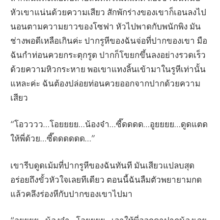
หัวเขาแน่นด้วยความเสียว สักพักร่างของเขาก็เอนลงไป
นอนตามความยาวของโซฟา หัวไปพาดกับพนักพิง มัน
ช่างพอดีเหลือเกินค่ะ ปากรูหีของฉันจ่อที่ปากของเขา มือ
ฉันกำท่อนควยกระตุกรูด ปากก็โขยกขึ้นลงอย่างรวดเร็ว
ด้วยความหิวกระหาย พอเขาแทงลิ้นเข้ามาในรูหีเท่านั้น
แหละค่ะ ฉันต้องปล่อยท่อนควยออกจากปากด้วยความ
เสียว
“โอวววว…โอยยยย…น้องจ๋า…ซี๊ดดดด…อูยยยย…ดูดแตด
ให้พี่ด้วย…ซี๊ดดดดดด…”
เขารีบดูดเม้มที่ปากรูหีของฉันทันที มันเสียวแปลบสุด
อร่อยถึงขั้วหัวใจเลยทีเดียว ตอนนี้ฉันลืมตัวพยายามกด
แล้วคลึงร่องหีกับปากของเขาไปมา