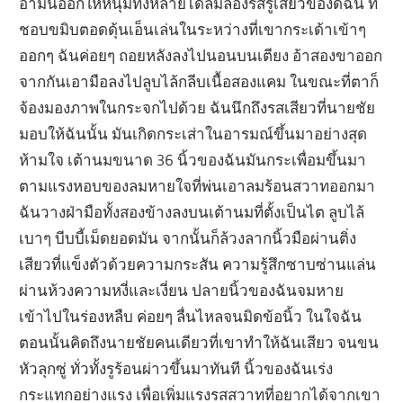
อ้ามันออกให้หนุ่มทั้งหลายได้ลิ้มลองรสรูเสียวของดิฉัน ที่
ชอบขมิบตอดดุ้นเอ็นเล่นในระหว่างที่เขากระเด้าเข้าๆ
ออกๆ ฉันค่อยๆ ถอยหลังลงไปนอนบนเตียง อ้าสองขาออก
จากกันเอามือลงไปลูบไล้กลีบเนื้อสองแคม ในขณะที่ตาก็
จ้องมองภาพในกระจกไปด้วย ฉันนึกถึงรสเสียวที่นายชัย
มอบให้ฉันนั้น มันเกิดกระเส่าในอารมณ์ขึ้นมาอย่างสุด
ห้ามใจ เต้านมขนาด 36 นิ้วของฉันมันกระเพื่อมขึ้นมา
ตามแรงหอบของลมหายใจที่พ่นเอาลมร้อนสวาทออกมา
ฉันวางฝ่ามือทั้งสองข้างลงบนเต้านมที่ตั้งเป็นไต ลูบไล้
เบาๆ บีบบี้เม็ดยอดมัน จากนั้นก็ล้วงลากนิ้วมือผ่านติ่ง
เสียวที่แข็งตัวด้วยความกระสัน ความรู้สึกซาบซ่านแล่น
ผ่านห้วงความหงี่และเงี่ยน ปลายนิ้วของฉันจมหาย
เข้าไปในร่องหลืบ ค่อยๆ ลื่นไหลจนมิดข้อนิ้ว ในใจฉัน
ตอนนั้นคิดถึงนายชัยคนเดียวที่เขาทำให้ฉันเสียว จนขน
หัวลุกซู่ ทั่วทั้งรูร้อนผ่าวขึ้นมาทันที นิ้วของฉันเร่ง
กระแทกอย่างแรง เพื่อเพิ่มแรงรสสวาทที่อยากได้จากเขา