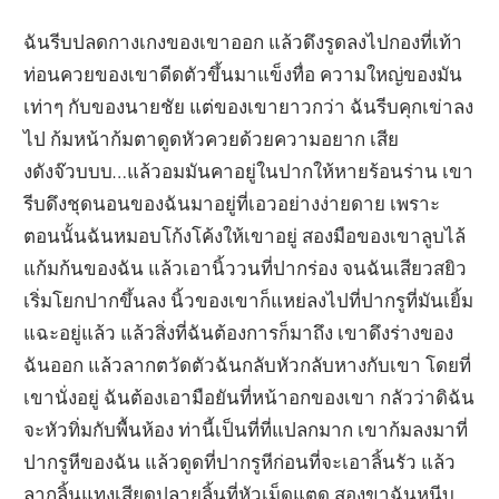
ฉันรีบปลดกางเกงของเขาออก แล้วดึงรูดลงไปกองที่เท้า
ท่อนควยของเขาดีดตัวขึ้นมาแข็งทื่อ ความใหญ่ของมัน
เท่าๆ กับของนายชัย แต่ของเขายาวกว่า ฉันรีบคุกเข่าลง
ไป ก้มหน้าก้มตาดูดหัวควยด้วยความอยาก เสีย
งดังจ๊วบบบ…แล้วอมมันคาอยู่ในปากให้หายร้อนร่าน เขา
รีบดึงชุดนอนของฉันมาอยู่ที่เอวอย่างง่ายดาย เพราะ
ตอนนั้นฉันหมอบโก้งโค้งให้เขาอยู่ สองมือของเขาลูบไล้
แก้มก้นของฉัน แล้วเอานิ้ววนที่ปากร่อง จนฉันเสียวสยิว
เริ่มโยกปากขึ้นลง นิ้วของเขาก็แหย่ลงไปที่ปากรูที่มันเยิ้ม
แฉะอยู่แล้ว แล้วสิ่งที่ฉันต้องการก็มาถึง เขาดึงร่างของ
ฉันออก แล้วลากตวัดตัวฉันกลับหัวกลับหางกับเขา โดยที่
เขานั่งอยู่ ฉันต้องเอามือยันที่หน้าอกของเขา กลัวว่าดิฉัน
จะหัวทิ่มกับพื้นห้อง ท่านี้เป็นที่ที่แปลกมาก เขาก้มลงมาที่
ปากรูหีของฉัน แล้วดูดที่ปากรูหีก่อนที่จะเอาลิ้นรัว แล้ว
ลากลิ้นแทงเสียดปลายลิ้นที่หัวเม็ดแตด สองขาฉันหนีบ