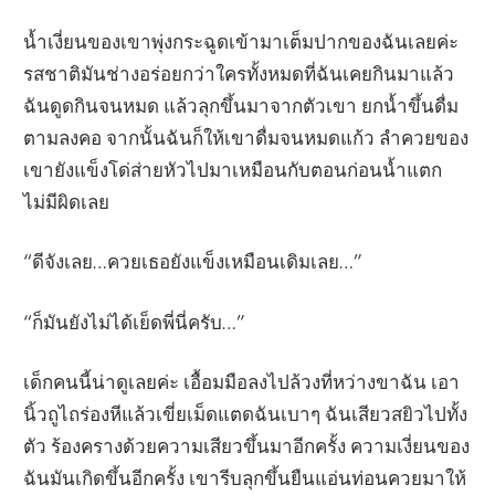
น้ำเงี่ยนของเขาพุ่งกระฉูดเข้ามาเต็มปากของฉันเลยค่ะ
รสชาติมันช่างอร่อยกว่าใครทั้งหมดที่ฉันเคยกินมาแล้ว
ฉันดูดกินจนหมด แล้วลุกขึ้นมาจากตัวเขา ยกน้ำขึ้นดื่ม
ตามลงคอ จากนั้นฉันก็ให้เขาดื่มจนหมดแก้ว ลำควยของ
เขายังแข็งโด่ส่ายหัวไปมาเหมือนกับตอนก่อนน้ำแตก
ไม่มีผิดเลย
“ดีจังเลย…ควยเธอยังแข็งเหมือนเดิมเลย…”
“ก็มันยังไม่ได้เย็ดพี่นี่ครับ…”
เด็กคนนี้น่าดูเลยค่ะ เอื้อมมือลงไปล้วงที่หว่างขาฉัน เอา
นิ้วถูไถร่องหีแล้วเขี่ยเม็ดแตดฉันเบาๆ ฉันเสียวสยิวไปทั้ง
ตัว ร้องครางด้วยความเสียวขึ้นมาอีกครั้ง ความเงี่ยนของ
ฉันมันเกิดขึ้นอีกครั้ง เขารีบลุกขึ้นยืนแอ่นท่อนควยมาให้