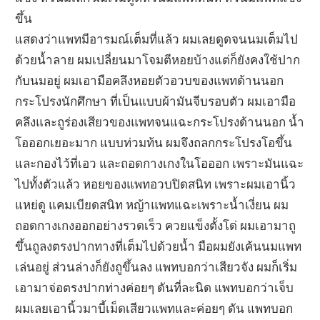
ขึ้น
แสดงว่าแพทมีอารมณ์เต็มที่แล้ว ผมเลยดูดจนนมเต็มไป
ด้วยน้ำลาย ผมเปลี่ยนมาโจมตีหอยบ้างแต่ก็ยังคงใช้ปาก
กับนมอยู่ ผมเอามือคลึงหอยตัวอวบของแพทด้านนอก
กระโปรงนักศึกษา ที่เป็นแบบผ้ามันจีบรอบตัว ผมเอามือ
คลึงและถูร่องเสียวของแพทจนแฉะกระโปรงด้านนอก น้ำ
โอออกเยอะมาก แบบท่วมท้น ผมจึงถลกกระโปรงโอขึ้น
และกองไว้ที่เอว และถอดกางเกงในโอออก เพราะมันแฉะ
ไปทั้งตัวแล้ว หอยของแพทอวบปิดสนิท เพราะผมเอานิ้ว
แหย่ดู แคมเบียดสนิท หญ้าแพทแฉะเพราะน้ำเงี่ยน ผม
ถอดกางเกงออกอย่างรวดเร็ว ควยแข็งตั้งโด่ ผมเอามาถู
ขึ้นถูลงตรงปากทางที่เต็มไปด้วยน้ำ มือผมยังเค้นนมแพท
เล่นอยู่ ส่วนล่างก็ยังถูขึ้นลง แพทบอกว่าเสียวจัง ผมก็เริ่ม
เอามาจ่อตรงปากท่างค่อยๆ ดันที่ละนิด แพทบอกว่าเจ็บ
ผมเลยเอานิ้วมาบี้เม็ดเสียวแพทและค่อยๆ ดัน แพทบอก