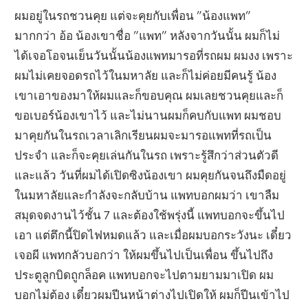
ผมอยู่ในรถชวนคุย แต่จะคุยกับเพื่อน ”น้องแพท”
มากกว่า อ้อ น้องเขาชื่อ ”แพท” หลังจากวันนั้น ผมก็ไม่
ได้เจอโอจนเย็นวันนั้นน้องแพทมารอที่รถผม ผมงง เพราะ
ผมไม่เคยจอดรถไว้ในมหาลัย และก็ไม่ค่อยมีคนรู้ น้อง
เขาเอาของมาให้ผมและก็ขอบคุณ ผมเลยชวนคุยและก็
ขอเบอร์น้องเขาไว้ และไม่นานผมก็คบกับแพท ผมชอบ
มาคุยกันในรถเวลาเลิกเรียนผมจะมารอแพทที่รถเป็น
ประจำ และก็จะคุยเล่นกันในรถ เพราะรู้สึกว่าส่วนตัวดี
และแล้ว วันที่ผมได้เปิดซิงน้องเขา ผมคุยกันจนถึงมืดอยู่
ในมหาลัยและกำลังจะกลับบ้าน แพทบอกผมว่า เขาลืม
สมุดจดงานไว้ชั้น 7 และต้องใช้พรุ่งนี้ แพทบอกจะขึ้นไป
เอา แต่ตึกนี้ปิดไฟหมดแล้ว และเมื่อผมบอกระวังนะ เดี๋ยว
เจอผี แพทกลัวบอกว่า ให้ผมขึ้นไปเป็นเพื่อน ขึ้นไปถึง
ประตูลูกบิดถูกล็อค แพทบอกจะไปตามยามมาเปิด ผม
บอกไม่ต้อง เดี๋ยวผมปีนหน้าต่างไปเปิดให้ ผมก็ปีนเข้าไป