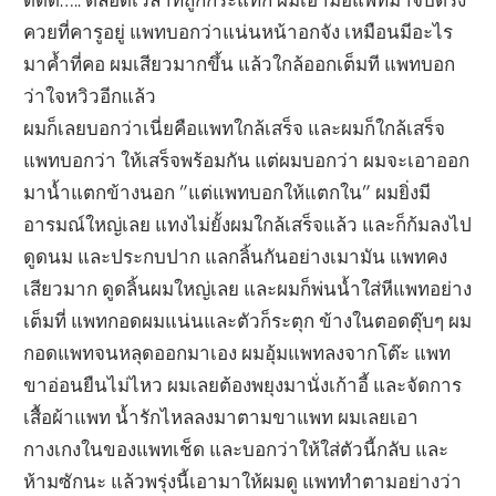
ควยที่คารูอยู่ แพทบอกว่าแน่นหน้าอกจัง เหมือนมีอะไร
มาค้ำที่คอ ผมเสียวมากขึ้น แล้วใกล้ออกเต็มที แพทบอก
ว่าใจหวิวอีกแล้ว
ผมก็เลยบอกว่าเนี่ยคือแพทใกล้เสร็จ และผมก็ใกล้เสร็จ
แพทบอกว่า ให้เสร็จพร้อมกัน แต่ผมบอกว่า ผมจะเอาออก
มาน้ำแตกข้างนอก ”แต่แพทบอกให้แตกใน” ผมยิ่งมี
อารมณ์ใหญ่เลย แทงไม่ยั้งผมใกล้เสร็จแล้ว และก็ก้มลงไป
ดูดนม และประกบปาก แลกลิ้นกันอย่างเมามัน แพทคง
เสียวมาก ดูดลิ้นผมใหญ่เลย และผมก็พ่นน้ำใส่หีแพทอย่าง
เต็มที่ แพทกอดผมแน่นและตัวก็ระตุก ข้างในตอดตุ๊บๆ ผม
กอดแพทจนหลุดออกมาเอง ผมอุ้มแพทลงจากโต๊ะ แพท
ขาอ่อนยืนไม่ไหว ผมเลยต้องพยุงมานั่งเก้าอี้ และจัดการ
เสื้อผ้าแพท น้ำรักไหลลงมาตามขาแพท ผมเลยเอา
กางเกงในของแพทเช็ด และบอกว่าให้ใส่ตัวนี้กลับ และ
ห้ามซักนะ แล้วพรุ่งนี้เอามาให้ผมดู แพททำตามอย่างว่า