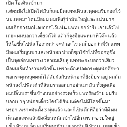
เปิด โอเดินเข้ามา
แต่ผมยังไม่เปิดไฟมันก็เลยมืดแพทเดินสะดุดผมรีบกอดไว้
นมแพทมาโดนมือผม ผมเพิ่งรู้ว่ามันใหญ่และแน่นมาก
ผมเกิดอารมณ์เลยกอดไว้แน่น แพทบอกว่ารีบเอาแล้วไป
เถอะ ผมบอกว่าเดี๋ยวก้ได้ แล้วก็จูงมือแพทมาที่โต๊ะ แล้ว
ให้โอขึ้นไปนั่ง โอถามว่าจะทำอะไร ผมก็บอกว่าพี่รักแพท
มือผมเริ่มลูบขาและหน้าอก ปากก็ซุกไซ้รไปที่ซอกหูซึ่ง
เป็นจุดอ่อนเพราะเวลาผมเลียหู แพทจะจะบอกว่าเสียว
มือผมเริ่มทำงานหนักขึ้น เพราะต้องปลดกระดุมนักศึกษา
พอกระดุมหลุดผมก็ได้สัมผัสกับหน้าอกที่ยังมีบราอยู่ ผมก้ม
หน้าลงไปฟัดเต้าที่ล้นบราออกมาอย่าเมามัน ทั้งดูดเลีย
ผมปลิ้นบราขึ้นข้างบนอย่างรวดเร็ว แพทร้องว้าย ผมรีบ
บอกเบาๆ หน่อยเดี๋ยวใครได้ยิน แต่คงไม่มีใครขึ้นมา
หรอก เพราะมันตั้ง 3 ทุ่มแล้ว และก็เป็นตึกที่ลือว่ามีผี ผม
เห็นอกแพทแล้วยิ่งเงี่ยนหนักเข้าไปอีก เพราะอวบใหญ่
แข็ง หัวนมเล็ก ผมเริ่มดูดหัวนมแพททันที หัวนมแพทแข็ง