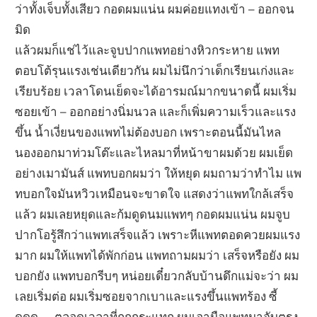
ว่าทั้งเจ็บทั้งเสียว กอดผมแน่น ผมค่อยแทงเข้า – ออกจน
มิด
แล้วผมก็แช่ไว้และจูบปากแพทอย่างหิวกระหาย แพท
ตอบโต้รุนแรงเช่นเดียวกัน ผมไม่นึกว่าเด็กเรียนเก่งและ
เรียบร้อย เวลาโดนเย็ดจะได้อารมณ์มากขนาดนี้ ผมเริ่ม
ซอยเข้า – ออกอย่างนิ่มนวล และก็เพิ่มความเร็วและแรง
ขึ้น น้ำเงี่ยนของแพทไม่ต้องบอก เพราะตอนนี้มันไหล
นองออกมาท่วมโต๊ะและไหลมาที่หน้าขาผมด้วย ผมเย็ด
อย่างเมามันส์ แพทบอกผมว่า ให้หยุด ผมถามว่าทำไม แพ
ทบอกใจมันหวิวเหมือนจะขาดใจ แสดงว่าแพทใกล้เสร็จ
แล้ว ผมเลยหยุดและก้มดูดนมแพทๆ กอดผมแน่น ผมจูบ
ปากโอรู้สึกว่าแพทเสร็จแล้ว เพราะหีแพทตอดควยผมแรง
มาก ผมให้แพทได้พักก่อน แพทถามผมว่า เสร็จหรือยัง ผม
บอกยัง แพทบอกรีบๆ หน่อยเดี๋ยวกลับบ้านดึกแม่จะว่า ผม
เลยเริ่มต่อ ผมเริ่มซอยจากเบาและแรงขึ้นแพทร้อง ซี้
ดดด….. ตลอดเวลาที่ถูกกระแทก ผมเอามือแพทมาจับตรง