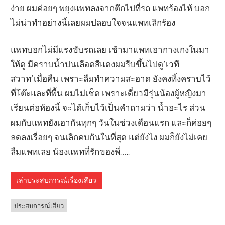
ง่าย ผมค่อยๆ พยุงแพทลงจากตึกไปที่รถ แพทร้องไห้ บอก
ไม่น่าทำอย่างนี้เลยผมปลอบใจจนแพทเลิกร้อง
แพทบอกไม่มีแรงขับรถเลย เช้ามาแพทเอากางเกงในมา
ให้ดู มีคราบน้ำปนเลือดสีแดงผมรีบขึ้นไปดู’เวที
สวาท’เมื่อคืน เพราะลืมทำความสะอาด ยังคงทิ้งคราบไว้
ที่โต๊ะและที่พื้น ผมไม่เช็ด เพราะเดี๋ยวมีรุ่นน้องผู้หญิงมา
เรียนต่อห้องนี้ จะได้เก็บไว้เป็นคำถามว่า น้ำอะไร ส่วน
ผมกับแพทยังเอากันทุกๆ วันในช่วงเดือนแรก และก็ค่อยๆ
ลดลงเรื่อยๆ จนเลิกคบกันในที่สุด แต่ยังไง ผมก็ยังไม่เคย
ลืมแพทเลย น้องแพทที่รักของพี่…..
เล่าประสบการณ์เรื่องเสียว
ประสบการณ์เสียว