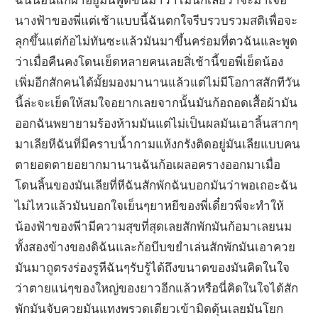
นางฟ้าของพี่แต่เช้าแบบนี้ฉันตกใจรีบรวบรวมสติเพื่อจะ
ลุกขึ้นแต่ก้อไม่ทันซะแล้วมันมาขึ้นคร่อมที่ตวฉันและพูด
ว่าเมื่อคืนคงโดนเย็ดหลายคนเลยสิ่เช้านี้ขอพี่เย็ดน้อง
เพิ่มอีกสักคนได้มั้ยมองมานานแล้วแต่ไม่มีโอกาสสักทีวัน
นี้ล่ะจะเย็ดให้สมใจอยากเลยจากนั้นมันก้อถอดเสื้อผ้ามัน
ออกฉันพยายามร้องห้ามมันแต่ไม่เป็นผลมันเอาลิ้นสากๆ
มาเลียหีฉันที่มีคราบน้ำกามแห้งกรังติดอยู่มันเลียแบบคน
ตายอดตายอยากมานานฉันก้อเผลอครางออกมาเมื่อ
โดนลิ้นของมันเลียที่หีฉันสักพักฉันบอกมันว่าพอเถอะฉัน
ไม่ไหวแล้วมันบอกใจเย็นๆยาหยีของพี่เดี๋ยวพี่จะทำให้
น้องฟ้าของพีามีความสุขที่สุดเลยสักพักมันก้อมาเลยนม
ทั้งสองข้างของดิฉันและก้อบีบขยำเล่นสักพักมันเอาควย
มันมาถูตรงร่องรูหีฉันๆรับรู้ได้ถึงขนาดของมันคิดในใจ
ว่าตายแน่ๆของใหญ่ของยาวอีกแล้วหรือนี่คิดในใจได้สัก
พักมันจับควยมันแทงพรวดเดียวเข้ามิดดุ้นเลยมันโยก