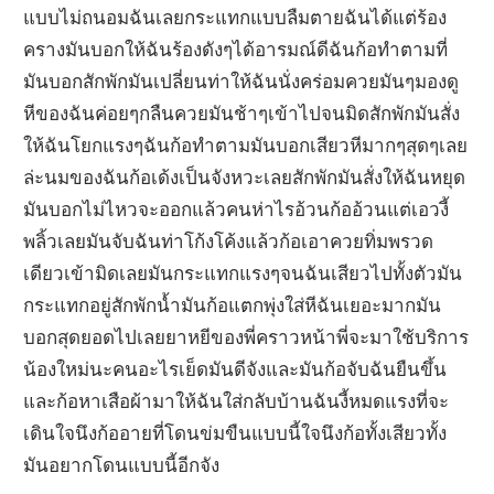
แบบไม่ถนอมฉันเลยกระแทกแบบลืมตายฉันได้แต่ร้อง
ครางมันบอกให้ฉันร้องดังๆได้อารมณ์ดีฉันก้อทำตามที่
มันบอกสักพักมันเปลี่ยนท่าให้ฉันนั่งคร่อมควยมันๆมองดู
หีของฉันค่อยๆกลืนควยมันช้าๆเข้าไปจนมิดสักพักมันสั่ง
ให้ฉันโยกแรงๆฉันก้อทำตามมันบอกเสียวหีมากๆสุดๆเลย
ล่ะนมของฉันก้อเด้งเป็นจังหวะเลยสักพักมันสั่งให้ฉันหยุด
มันบอกไม่ไหวจะออกแล้วคนห่าไรอ้วนก้ออ้วนแต่เอวงี้
พลิ้วเลยมันจับฉันท่าโก้งโค้งแล้วก้อเอาควยทิ่มพรวด
เดียวเข้ามิดเลยมันกระแทกแรงๆจนฉันเสียวไปทั้งตัวมัน
กระแทกอยู่สักพักน้ำมันก้อแตกพุ่งใส่หีฉันเยอะมากมัน
บอกสุดยอดไปเลยยาหยีของพี่คราวหน้าพี่จะมาใช้บริการ
น้องใหม่นะคนอะไรเย็ดมันดีจังและมันก้อจับฉันยืนขึ้น
และก้อหาเสือผ้ามาให้ฉันใส่กลับบ้านฉันงี้หมดแรงที่จะ
เดินใจนึงก้ออายที่โดนข่มขืนแบบนี้ใจนึงก้อทั้งเสียวทั้ง
มันอยากโดนแบบนี้อีกจัง