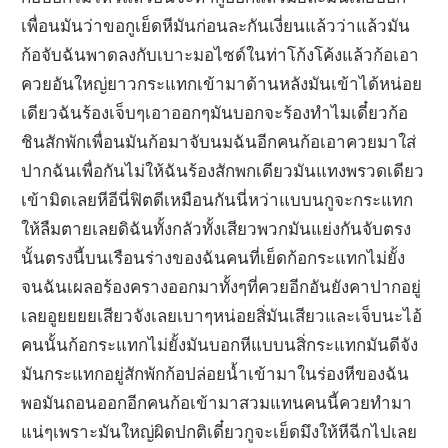
เพื่อนมันว่าขอกูเย็ดหีมันก่อนละกันเงี่ยนแล้วว่าแล้วมัน
ก้อจับฉันพาดลงกับเบาะมอไซด์ในท่าโก้งโค้งแล้วก้อเอา
ควยอันใหญ่ยาวกระแทกเข้ามาด้านหลังมันเข้าได้หน่อย
เดียวฉันร้องเจ็บๆเอาออกๆมันบอกจะร้องทำไมเดี๋ยวก้อ
ชินสักพักเพื่อนมันก้อมาจับนมฉันอีกคนก้อเอาควยมาใส่
ปากฉันเพื่อกันไม่ให้ฉันร้องสักพกเดียวมันแทงพรวดเดียว
เข้ามิดเลยหีอีนี่ฟิตดีเหมือนกันนี่หว่าแบบนกูจะกระแทก
ให้ลืมตายเลยดิฉันทั้งกลัวทั้งเสียวพวกมันแย่งกันจับตรง
นั้นตรงนี้บนเรือนร่างของฉันคนที่เย็ดก้อกระแทกไม่ยั้ง
จนฉันเผลอร้องครางออกมาทั้งๆที่ควยอีกอันยังคาปากอยู่
เลยอูยยยยเสียวจังเลยเบาๆหน่อยสิ่มันเสียวและเจ็บนะไอ้
คนนั้นก้อกระแทกไม่ยั้งมันบอกหีแบบนสิ่กระแทกมันดีจัง
มันกระแทกอยู่สักพักก้อปล่อยน้ำเข้ามาในร่องหีของฉัน
พอมันถอนออกอีกคนก้อเข้ามาสวมแทนคนนี้ควยทำมา
แน่ๆเพราะมันใหญ่ผิดปกติเดี๋ยวกูจะเย็ดมึงให้หีฉีกไปเลย