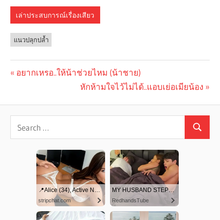
เล่าประสบการณ์เรื่องเสียว
แนวปลุกปล้ำ
Previous
อยากเหรอ..ให้น้าช่วยไหม (น้าชาย)
Post
Post:
Next
หักห้ามใจไว้ไม่ได้..แอบเย่อเมียน้อง
navigation
Post: