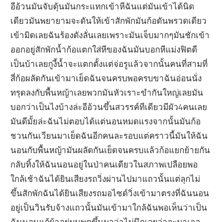
อีอ้วนมันจับดุ้นมันกระแทกเข้าหีฉันแต่มันเข้าได้นิด
เดียวมันพยายามจะดันให้เข้าสักพักมันก้อดันพรวดเดียว
เข้ามิดเลยฉันร้องดังลั่นเลยเพราะมันเจ็บมากๆมันชักเข้า
ออกอยู่สักพักน้ำก้อแตกใส่หีของฉันมันบอกหีแม่งฟิตดี
เป็นบ้าเลยกูงี้น้ำจะแตกตั้งแต่จ่อรูแล้วจากนั้นคนที่สามที่
สี่ก้อผลัดกันเข้ามาเย็ดฉันจนครบพอครบขาฉันอ่อนนั่ง
ทรุดลงกับพื้นหญ้าเลยพวกมันหัวเราะขำกันใหญ่เลยมัน
บอกว่าเป็นไงบ้างล่ะอีอ้วนขึ้นสวรรค์ทีเดียวมีผัว4คนเลย
มันดีมั้ยล่ะฉันไม่ตอบได้แต่นอนหมดแรงจากนั้นมันก้อ
ชวนกันเวียนมาเย็ดฉันอีกคนละรอบแต่คราวนี้มันให้ฉัน
นอนกับพื้นหญ้ามันผลัดกันเย็ดจนครบแล้วก้อแยกย้ายกัน
กลับทิ้งให้ฉันนอนอยู่ในป่าคนเดียวในสภาพเปลือยพอ
ใกล้เช้าฉันได้ยินเสียงรถวิ่งผ่านไปมาแถวนั้นแต่ลุกไม่
ขึ้นสักพักฉันได้ยินเสียงรถมอไซด์วิ่งเข้ามาตรงที่ฉันนอน
อยู่เป็นวินรับจ้างแถวนั้นมันเข้ามาใกล้ฉันพอเห็นว่าเป็น
ฉันนอนแก้ผ้าอยู่มนพูดขึ้นมาว่าไม่นึกเลยว่าจะมาเจอ