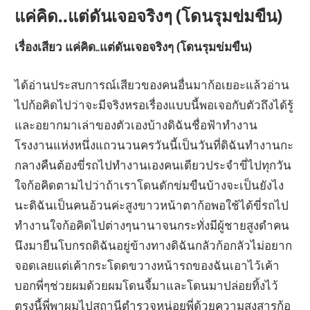
แค่คิด..แต่ดันเจอจริงๆ (โดนรุมข่มขืน)
เรื่องเสียว แค่คิด..แต่ดันเจอจริงๆ (โดนรุมข่มขืน)
ได้อ่านประสบการณ์เสียวของคนอื่นมาก้อเยอะแล้วอ่าน
ไปก้อคิดไปว่าจะมีจริงหรอเรื่องแบบนี้พอเจอกับตัวถึงได้รู้
และอยากมาเล่าของตัวเองบ้างดิฉันชื่อฟ้าทำงาน
โรงงานแห่งหนึ่งแถวนวนครวันนี้เป็นวันที่ดิฉันทำงานกะ
กลางคืนต้องขี่รถไปทำงานเองคนเดียวประจำขี่ไปทุกวัน
ใจก้อคิดตามไปว่าถ้าเราโดนดักข่มขืนบ้างจะเป็นยังไง
นะดิฉันเป็นคนอ้วนค่ะสูงขาวหน้าตาก้อพอใช้ได้ขี่รถไป
ทำงานใจก้อคิดไปต่างๆนานาจนกระทั่งมีผู้ชายสูงดำคน
นึงมายืนโบกรถดิฉันอยู่ข้างทางดิฉันกลัวก้อกลัวไม่อยาก
จอดเลยแต่เค้ากระโดดขวางหน้ารถของฉันเอาไว้เค้า
บอกพี่ๆช่วยผมด้วยผมโดนจี้มาและโดนมาปล่อยทิ้งไว้
ตรงนี้พี่พาผมไปสถานีตำรวจหน่อยพี่ด้วยความสงสารก้อ