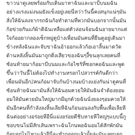
ขาวน่าดูเลยพร้อมกับเดินมาหาฉันและมาบีบนมฉัน
อย่างแรงแม่งนมยังแข็งอยู่เลยนี่หว่าวันนี้คงสนุกแน่ๆมัน
สั่งให้ฉันลงจากรถฉันก้อทำตามที่พวกมันบอกจากนั้นมัน
ก้อข่วยกันแก้ผ้าดิฉันเหลือแต่ตัวล่อนจ้อนฉันอายมากแต่
ใจก้ออยากลองเซ็กหมู่ดูบ้างเพื่อนมันคนที่ยืนดูอยู่เดินมา
ข้างหลังฉันและจับขาฉันอ้าออกแล้วก้อเอาลิ้นมาตวัด
ด้านหลังลิ้นมันมาถูกติ่งเสียวของฉันๆงี้ขนลุกเลยคนที่
ซ้อนท้ายมาก้อมาบีบนมและก้อไซร้ที่ซอกคอฉันและพูด
ขึ้นว่าวันนี้ไม่ต้องไปทำงานหรอกไปสวรรค์กันดีกว่า
เพื่อนมันอีก2คนก้อมาจับก้นบ้างนมบ้างแย่งกันน่าดูคนที่
ซ้อนท้ายฉันมามันสั่งให้ฉันอมควยให้มันฉันจำต้องยอม
อมให้มันควยมันใหญ่มากมีมุกด้วยฉันนั่งยองๆอมควยให้
มันอีกคนที่กำลังลงลิ้นเลียหีฉันก้อนอนลงกับพื้นเพื่อเลียหี
ฉันต่ออย่างอร่อยหีอีนี่แม่งอร่อยดีชิบหายหีใหญ่ๆแบบนี้กู
ชอบขนไม่มีสักเส้นเพราะฉันโกนพอฉันอมได้สักพักมัน
ก้อบอกไม่ไหวแล้วอีนี่จะทำกูออกแล้วมั้ยล่ะมันเลยบอก