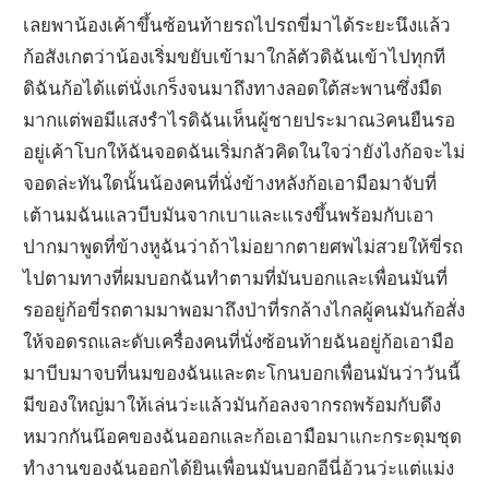
เลยพาน้องเค้าขึ้นซ้อนท้ายรถไปรถขี่มาได้ระยะนึงแล้ว
ก้อสังเกตว่าน้องเริ่มขยับเข้ามาใกล้ตัวดิฉันเข้าไปทุกที
ดิฉันก้อได้แต่นั่งเกร็งจนมาถึงทางลอดใต้สะพานซึ่งมืด
มากแต่พอมีแสงรำไรดิฉันเห็นผู้ชายประมาณ3คนยืนรอ
อยู่เค้าโบกให้ฉันจอดฉันเริ่มกลัวคิดในใจว่ายังไงก้อจะไม่
จอดล่ะทันใดนั้นน้องคนที่นั่งข้างหลังก้อเอามือมาจับที่
เต้านมฉันแลวบีบมันจากเบาและแรงขึ้นพร้อมกับเอา
ปากมาพูดที่ข้างหูฉันว่าถ้าไม่อยากตายศพไม่สวยให้ขี่รถ
ไปตามทางที่ผมบอกฉันทำตามที่มันบอกและเพื่อนมันที่
รออยู่ก้อขี่รถตามมาพอมาถึงป่าที่รกล้างไกลผู้คนมันก้อสั่ง
ให้จอดรถและดับเครื่องคนที่นั่งซ้อนท้ายฉันอยู่ก้อเอามือ
มาบีบมาจบที่นมของฉันและตะโกนบอกเพื่อนมันว่าวันนี้
มีของใหญ่มาให้เล่นว่ะแล้วมันก้อลงจากรถพร้อมกับดึง
หมวกกันน๊อคของฉันออกและก้อเอามือมาแกะกระดุมชุด
ทำงานของฉันออกได้ยินเพื่อนมันบอกอีนี่อ้วนว่ะแต่แม่ง