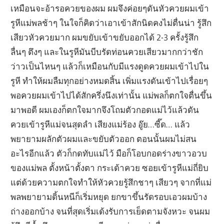
เหมือนจะอ้ารอควยของผม ผมจึงค่อยๆดันหัวควยผมเข้า
รูหีแม่พลช้าๆ ในใจก็คิดว่าเอาเข้าสักนิดคงไม่ตื่นน่า รู้สึก
เสียวหัวควยมาก ผมขยับเข้าขยับออกได้ 2-3 ครั้งรู้สึก
ลื่นๆ ตึงๆ และในรูหีมันบีบรัดท่อนควยเสียวมากกว่าชัก
ว่าวเป็นไหนๆ แล้วก็เหมือนกับมีแรงดูดควยผมเข้าไปใน
รูหี ทำให้ผมลืมทุกอย่างหมดสิ้น เพิ่มแรงดันเข้าไปเรื่อยๆ
พอควยผมเข้าไปได้สักครึ่งนึงเท่านั้น แม่พลก็ตกใจตื่นขึ้น
มาพอดี ผมเองก็ตกใจมากจึงโถมตัวกอดแม่ไว้แล้วดัน
ควยเข้ารูหีแม่จนสุดลำ เสียงแม่ร้อง อู๊ย…ซี๊ด… แล้ว
พยายามผลักตัวผมและขยับตัวออก ตอนนั้นผมไม่สน
อะไรอีกแล้ว ตัวก็กดทับแม่ไว้ มือก็โอบกอดร่างขาวอวบ
ของแม่พล ตั้งหน้าตั้งตา กระเด้าควย ซอยเข้ารูหีแม่ถี่ยิบ
แต่ด้วยความตกใจทำให้หัวควยรู้สึกชาๆ เสียวๆ จากที่แม่
พลพยายามดิ้นหนีก็เริ่มหยุด ยกขาขึ้นรัดรอบเอวผมบ้าง
ถ่างออกบ้าง จนที่สุดเริ่มเด้งรับการเย็ดตามจังหวะ จนผม