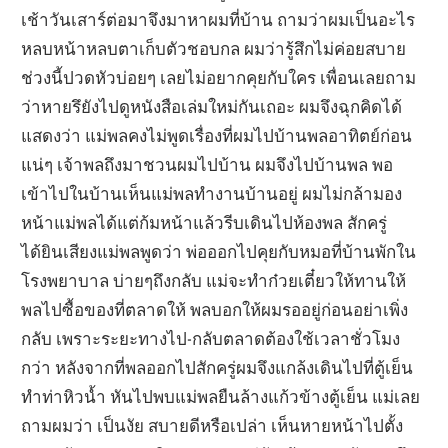
เช้าวันเสาร์ต่อมาจึงมาหาผมที่บ้าน ถามว่าผมเป็นอะไร
หลบหน้าหลบตาเก็บตัวชอบกล ผมว่ารู้สึกไม่ค่อยสบาย
ช่วงนี้ปวดหัวบ่อยๆ เลยไม่อยากคุยกับใคร เพื่อนเลยถาม
ว่าหายรึยังไปดูหนังสือเล่มใหม่กันเถอะ ผมจึงฉุกคิดได้
แสดงว่า แม่พลคงไม่พูดเรื่องที่ผมไปบ้านพลอาทิตย์ก่อน
แน่ๆ เจ้าพลถึงมาชวนผมไปบ้าน ผมจึงไปบ้านพล พอ
เข้าไปในบ้านเห็นแม่พลทำงานบ้านอยู่ ผมไม่กล้ามอง
หน้าแม่พลได้แต่ก้มหน้าแล้วรีบเดินไปห้องพล สักครู่
ได้ยินเสียงแม่พลพูดว่า พ่อออกไปคุยกับหมอที่บ้านพักใน
โรงพยาบาล บ่ายๆถึงกลับ แม่จะทำก๋วยเตี๋ยวให้ทานให้
พลไปซื้อของที่ตลาดให้ พลบอกให้ผมรออยู่ก่อนอย่าเพิ่ง
กลับ เพราะระยะทางไป-กลับตลาดต้องใช้เวลาชั่วโมง
กว่า หลังจากที่พลออกไปสักครู่ผมจึงแกล้งเดินไปที่ตู้เย็น
ทำท่าหิวน้ำ หันไปพบแม่พลยืนล้างแก้วข้างตู้เย็น แม่เลย
ถามผมว่า เป็นงัย สบายดีหรือเปล่า เห็นหายหน้าไปตั้ง