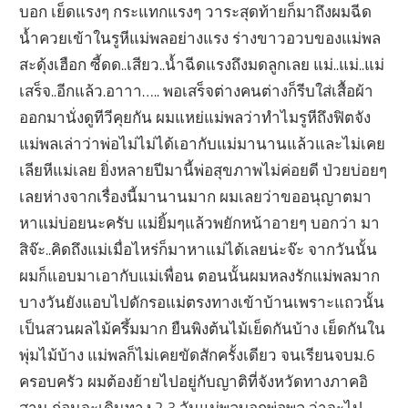
บอก เย็ดแรงๆ กระแทกแรงๆ วาระสุดท้ายก็มาถึงผมฉีด
น้ำควยเข้าในรูหีแม่พลอย่างแรง ร่างขาวอวบของแม่พล
สะดุ้งเฮือก ซี้ดด..เสียว..น้ำฉีดแรงถึงมดลูกเลย แม่..แม่..แม่
เสร็จ..อีกแล้ว.อาาา….. พอเสร็จต่างคนต่างก็รีบใส่เสื้อผ้า
ออกมานั่งดูทีวีคุยกัน ผมแหย่แม่พลว่าทำไมรูหีถึงฟิตจัง
แม่พลเล่าว่าพ่อไม่ไม่ได้เอากับแม่มานานแล้วและไม่เคย
เลียหีแม่เลย ยิ่งหลายปีมานี้พ่อสุขภาพไม่ค่อยดี ป่วยบ่อยๆ
เลยห่างจากเรื่องนี้มานานมาก ผมเลยว่าขออนุญาตมา
หาแม่บ่อยนะครับ แม่ยิ้มๆแล้วพยักหน้าอายๆ บอกว่า มา
สิจ๊ะ..คิดถึงแม่เมื่อไหร่ก็มาหาแม่ได้เลยน่ะจ๊ะ จากวันนั้น
ผมก็แอบมาเอากับแม่เพื่อน ตอนนั้นผมหลงรักแม่พลมาก
บางวันยังแอบไปดักรอแม่ตรงทางเข้าบ้านเพราะแถวนั้น
เป็นสวนผลไม้ครึ้มมาก ยืนพิงต้นไม้เย็ดกันบ้าง เย็ดกันใน
พุ่มไม้บ้าง แม่พลก็ไม่เคยขัดสักครั้งเดียว จนเรียนจบม.6
ครอบครัว ผมต้องย้ายไปอยู่กับญาติที่จังหวัดทางภาคอิ
สาน ก่อนจะเดินทาง 2-3 วันแม่พลบอกพ่อพล ว่าจะไป