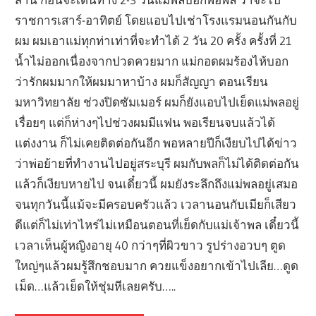
ราชการเสาร์-อาทิตย์ โดยแอบไปเช่าโรงแรมนอนกันกับ
ผม ผมเอาแม่ทุกท่าเท่าที่จะทำได้ 2 วัน 20 ครั้ง ครั้งที่ 21
น้ำไม่ออกเนื่องจากปวดควยมาก แม่กอดผมร้องไห้บอก
ว่ารักผมมากให้ผมมาหาบ้าง ผมก็สัญญา ตอนเรียน
มหาวิทยาลัย ช่วงปิดซัมเมอร์ ผมก็ยังแอบไปเย็ดแม่พลอยู่
เรื่อยๆ แต่ก็ห่างๆไปช่วงผมมีแฟน พอเรียนจบแล้วได้
แต่งงาน ก็ไม่เคยติดต่อกันอีก พอหลายปีก็เงียบไปได้ข่าว
ว่าพ่อย้ายที่ทำงานไปอยู่สระบุรี ผมกับพลก็ไม่ได้ติดต่อกัน
แล้วก็เงียบหายไป จนเดี๋ยวนี้ ผมยังระลึกถึงแม่พลอยู่เสมอ
จนทุกวันนี้แม้จะมีครอบครัวแล้ว เวลานอนกับเมียก็เสียว
ดีแต่ก็ไม่เท่าไหร่ไม่เหมือนตอนที่เย็ดกับแม่เจ้าพล เดี๋ยวนี้
เวลาเห็นผู้หญิงอายุ 40 กว่าๆที่ผิวขาว รูปร่างอวบๆ ตูด
ใหญ่ๆแล้วผมรู้สึกชอบมาก ควยแข็งอยากเข้าไปเลีย…ดูด
เม็ด…แล้วเย็ดให้ชุ่มหีเลยครับ…..