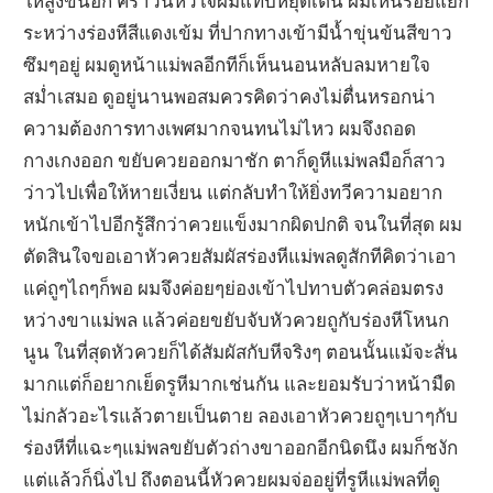
ให้สูงขึ้นอีก คราวนี้หัวใจผมแทบหยุดเต้น ผมเห็นรอยแยก
ระหว่างร่องหีสีแดงเข้ม ที่ปากทางเข้ามีน้ำขุ่นข้นสีขาว
ซึมๆอยู่ ผมดูหน้าแม่พลอีกทีก็เห็นนอนหลับลมหายใจ
สม่ำเสมอ ดูอยู่นานพอสมควรคิดว่าคงไม่ตื่นหรอกน่า
ความต้องการทางเพศมากจนทนไม่ไหว ผมจึงถอด
กางเกงออก ขยับควยออกมาชัก ตาก็ดูหีแม่พลมือก็สาว
ว่าวไปเพื่อให้หายเงี่ยน แต่กลับทำให้ยิ่งทวีความอยาก
หนักเข้าไปอีกรู้สึกว่าควยแข็งมากผิดปกติ จนในที่สุด ผม
ตัดสินใจขอเอาหัวควยสัมผัสร่องหีแม่พลดูสักทีคิดว่าเอา
แค่ถูๆไถๆก็พอ ผมจึงค่อยๆย่องเข้าไปทาบตัวคล่อมตรง
หว่างขาแม่พล แล้วค่อยขยับจับหัวควยถูกับร่องหีโหนก
นูน ในที่สุดหัวควยก็ได้สัมผัสกับหีจริงๆ ตอนนั้นแม้จะสั่น
มากแต่ก็อยากเย็ดรูหีมากเช่นกัน และยอมรับว่าหน้ามืด
ไม่กลัวอะไรแล้วตายเป็นตาย ลองเอาหัวควยถูๆเบาๆกับ
ร่องหีที่แฉะๆแม่พลขยับตัวถ่างขาออกอีกนิดนึง ผมก็ชงัก
แต่แล้วก็นิ่งไป ถึงตอนนี้หัวควยผมจ่ออยู่ที่รูหีแม่พลที่ดู