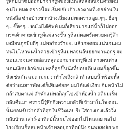
รู้สึกมีน้ำซึมออกมาจากรูหีของแม่พลหล่อลื่นจนควยผม
ชุ่มไปหมด คราวนี้ผมเริ่มขยับเด้าเอวตามที่เคยอ่านใน
หนังสือ ซ้ายบ้างขวาบ้างเสียงแม่พลคราง อูย..ๆๆ…ฮือๆ
ๆ….ซี๊ดๆๆ… จนไม่ได้ศัพท์ ผมก็เสียวมากแต่น้ำก็ไม่ออก
กระเด้าควยเข้ารูหีแม่แรงขึ้น รูหีแม่ตอดรัดควยผมรู้สึก
เหมือนถูกบีบถี่ๆ แม่พลร้องว๊ายย.. แล้วกอดผมแน่นจนผม
ทนไม่ไหวพ่นน้ำควยเข้ารูหีแม่พลจนล้นออกมานอกรู ผม
นอนแช่จนควยอ่อนหลุดออกมาจากรูหีแม่ ต่างคนต่าง
นอนเงียบ สักพักแม่พลก็ลุกขึ้นนั่งที่ขอบเตียง ผมก็ลุกขึ้น
นั่งเช่นกัน แม่ถามผมว่าทำไมถึงกล้าทำแบบนี้ พร้อมทั้ง
ต่อว่าผมสารพัดแต่ก็เสียงค่อยๆ ผมได้แต่ เงียบ ก้มหน้าไม่
กล้าสบตาแม่ สักพักแม่พลก็ลุกไปเข้าห้องน้ำ สติผมเริ่ม
กลับคืนมา คราวนี้รู้สึกถึงความกลัวที่เข้ามาในใจ ตอน
นั้นยอมรับว่ากลัวที่สุดในชีวิตเลย รีบใส่กางเกงแล้ววิ่ง
กลับบ้าน เสาร์-อาทิตย์นั้นผมไม่ออกไปไหนเลย พอไป
โรงเรียนก็หลบหน้าเจ้าพลอยู่อาทิตย์นึง จนพลสงสัย พอ