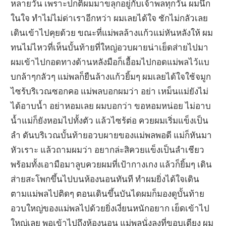
หลายวัน เพราะปกติผมมาขลุกอยู่กับเจ้าพลทุกวัน ผมนึก
ในใจ ทำไม่ไม่ด่าเราอีกหว่า ผมเลยได้ใจ ชักไม่กลัวเลย
เดินเข้าไปคุยด้วย ขณะที่แม่พลล้างแก้วแม่หันหลังให้ ผม
ทนไม่ไหวที่เห็นบั้นท้ายที่ใหญ่อวบผายน่าเย็ดส่ายไปมา
ผมเข้าไปกอดทางด้านหลังมือก็เอื้อมไปกอดแม่พลไว้แบ
บกล้าๆกลัวๆ แม่พลก็ยืนล้างแก้วยิ้มๆ ผมเลยได้ใจใช้จมูก
ไซร้บริเวณซอกคอ แม่พลบอกผมว่า อย่า เหม็นแม่ยังไม่
ได้อาบน้ำ อย่าหอมเลย ผมบอกว่า ขอหอมหน่อย ไม่อาบ
น้ำแม่ก็ยังหอมไปทั้งตัว แล้วไซร้ต่อ ควยผมเริ่มแข็งเป็น
ลำ ดันบริเวณบั้นท้ายอวบผายของแม่พลพอดี แม่ก็หันมา
หัวเราะ แล้วถามผมว่า อยากล่ะสิควยแข็งเป็นลำเชียว
พร้อมทั้งเอามือมาลูบควยผมที่เป้ากางเกง แล้วก็ยิ้มๆ เดิน
ส่ายสะโพกขึ้นไปบนห้องนอนทันที ทำผมยิ่งได้ใจเดิน
ตามแม่พลไปติดๆ ตอนเดินขึ้นบันไดผมก็มองดูบั้นท้าย
อวบใหญ่ของแม่พลไปด้วยยิ่งเงี่ยนหนักอยาก เย็ดเข้าไป
ใหญ่เลย พอเข้าไปถึงห้องนอน แม่พลนั่งลงที่ขอบเตียง ผม