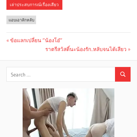
เล่าประสบการณ์เรื่องเสียว
แอบเอาลักหลับ
Previous
ข้อแลกเปลี่ยน ”น้องโอ๋”
Post
Post:
Next
ราตรีสว้สดิ์นะน้องรัก..หลับจนได้เสียว
navigation
Post: