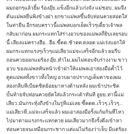
ผมถอกๆแล้วยิ้ม ร้องอุ๊ย..แข็งอีกแล้วเก่งจัง แม่ชอบ.. ผมจึง
ดันแม่พลยืนพิงข้างฝา ยกขาแม่พลขึ้นจับท่อนควยสอดใส่
ในท่ายืน อีกรอบคราวนี้แม่พลบอกเย็ดเร็วๆเดี๋ยวเจ้าพล
กลับมาก่อน ผมกระแทกใส่ร่างอวบของแม่พลถี่ยิบเลยรอบ
นี้ เสียงแม่ครางฮือ…ฮือ..ซี้ดด..ซ้าดด.ตลอด แม่เร่งบอกให้
ผมกระแทกแรงๆเร็วๆแม่เสียวแม่จะเสร็จอีกแล้ว ผมรีบ
ถอนควยออกแม่ร้อง อุ๊ย..ทำไม..ผมไม่ตอบจับร่างงาม ขาว
อวบ ของแม่พลหันหน้าเข้าฝาให้แม่พลเอาสองมือค้ำไว้
ตูดแม่พลทั้งขาวทั้งใหญ่ อวบผายปรากฎเต็มตาของผม
สองกลีบหีเบียดชิดย้อยมาหางด้านหลัง ผมเข้าประชิด
บั้นท้ายจับท่อนควยยัดใส่แล้วกระเด้าทันที อูยย..ท่านี้แม่
เสียว..มันกระทุ้งถึงข้างในรูหีแม่เลย ซี้ดดด..เร็วๆ..เร็วๆ…
แม่เสียวหี..แม่จะเสร็จแล้ว ผมเอาสองมือรั้งแก้มก้นที่ไหว
ไปมาตามแรงกระแทกควย ผมเสียวมากจึงรั้งดึงเข้าหา
ท่อนควยจนเหมือนกระชาก แต่แม่ไม่ร้องว่าเจ็บ มีแต่ร้อง