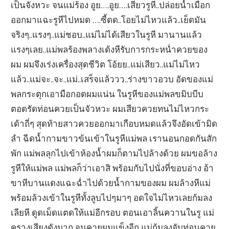
เป็นจังหวะ จนแม่ร้อง อูย….อูย….เสียวรูหี..ปล่อยน้ำเมือก
ออกมาแฉะรูหีไปหมด ….ซี้ดด..โอยไม่ไหวแล้ว..เย็ดมัน
จริงๆ..แรงๆ..แม่ชอบ..แม่ไม่ได้เสียวในรูหี มานานแล้ว
แรงๆเลย..แม่พลร้องพลางเด้งหีรับการกระหน่ำควยของ
ผม ผมจึงเร่งเครื่องสุดชีวิต โอ้ยย..แม่เสียว..แม่ไม่ไหว
แล้ว..แม่จะ..จะ..แม่..เสร็จแล้ววว..ร่างขาวอวบ อัดของแม่
พลกระตุกเอามือกอดผมแน่น ในรูหีของแม่พลขมิบบีบ
ตอดรัดท่อนควยเป็นจัวหวะ ผมเสียวควยทนไม่ไหวกระ
เด้าถี่ๆ สุดท้ายสาวควยออกมาเกือบหมดแล้วจึงอัดเข้ามิด
ลำ ฉีดน้ำกามขาวข้นเข้าในรูหีแม่พล เรานอนกอดกันสัก
พัก แม่พลลุกไปเข้าห้องน้ำผมก็ตามไปล้างด้วย ผมขอล้าง
รูหีให้แม่พล แม่พลก็ว่าเอาสิ พร้อมกับไปนั่งที่ขอบอ่าง อ้า
ขาหีบานแดงแฉะฉ่ำไปด้วยน้ำกามของผม ผมล้างหีแม่
พร้อมล้วงเข้าในรูหีทั้งลูบไปๆมาๆ อดใจไม่ไหวเลยก้มลง
เลียหี ดูดเม็ดแตดให้แม่อีกรอบ ตอนเอาลิ้นควานในรู แม่
ครางเสียงดังมาก จนควยผมแข็งอีก แม่ก้มลงจับท่อนควย