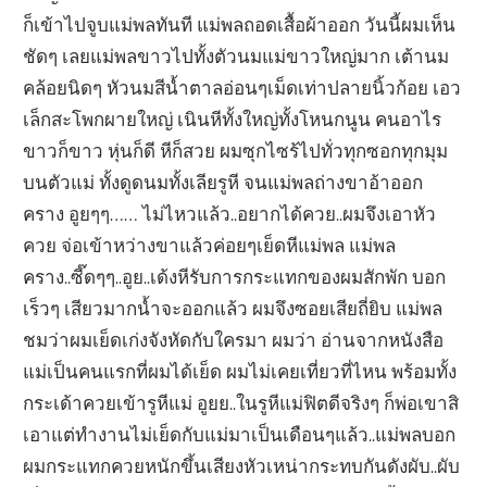
ก็เข้าไปจูบแม่พลทันที แม่พลถอดเสื้อผ้าออก วันนี้ผมเห็น
ชัดๆ เลยแม่พลขาวไปทั้งตัวนมแม่ขาวใหญ่มาก เต้านม
คล้อยนิดๆ หัวนมสีน้ำตาลอ่อนๆเม็ดเท่าปลายนิ้วก้อย เอว
เล็กสะโพกผายใหญ่ เนินหีทั้งใหญ่ทั้งโหนกนูน คนอาไร
ขาวก็ขาว หุ่นก็ดี หีก็สวย ผมซุกไซร้ไปทั่วทุกซอกทุกมุม
บนตัวแม่ ทั้งดูดนมทั้งเลียรูหี จนแม่พลถ่างขาอ้าออก
คราง อูยๆๆ…… ไม่ไหวแล้ว..อยากได้ควย..ผมจึงเอาหัว
ควย จ่อเข้าหว่างขาแล้วค่อยๆเย็ดหีแม่พล แม่พล
คราง..ซี๊ดๆๆ..อูย..เด้งหีรับการกระแทกของผมสักพัก บอก
เร็วๆ เสียวมากน้ำจะออกแล้ว ผมจึงซอยเสียถี่ยิบ แม่พล
ชมว่าผมเย็ดเก่งจังหัดกับใครมา ผมว่า อ่านจากหนังสือ
แม่เป็นคนแรกที่ผมได้เย็ด ผมไม่เคยเที่ยวที่ไหน พร้อมทั้ง
กระเด้าควยเข้ารูหีแม่ อูยย..ในรูหีแม่ฟิตดีจริงๆ ก็พ่อเขาสิ
เอาแต่ทำงานไม่เย็ดกับแม่มาเป็นเดือนๆแล้ว..แม่พลบอก
ผมกระแทกควยหนักขึ้นเสียงหัวเหน่ากระทบกันดังผับ..ผับ