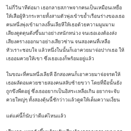
ไม่กี่วินาทีต่อมา เธอกลายสภาพจากคนเป็นเหมือนเหยื่อ
ให้เสือผู้หิวกระหายทั้งสามตัวพุ่งเข้าขย้ำเรือนร่างของเธอ
คนหนึ่งพุ่งเข้ามาลงลิ้นเลียหีให้เธอด้วยความมูมมาม
เสียงดูดดุนดังขึ้นมาอย่างหนักหน่วง จนเธอเองต้องส่ง
เสียงครางออกมาอย่างเสียวซ่าน จนสองคนที่เหลือ
หัวเราะชอบใจ แล้วหนึ่งในนั้นก็เอาควยมาจ่อปากเธอ ให้
เธออมควยให้เขา ซึ่งเธอเองก็พร้อมอยู่แล้ว
ในขณะที่คนหนึ่งเลียหี อีกสองคนก็เอาควยมาจ่อจรดให้
เธอผลัดอมควยชายสองคนสลับซ้ายขวา โดยที่มือนั้นยัง
ถูกขึงพืดอยู่ ซึ่งเธออยากเป็นอิสระเหลือเกิน อยากจะจับ
ควยใหญ่ๆ ทั้งสองดุ้นนี้ชักว่าวแล้วดูดให้เต็มความเงี่ยน
แต่แค่นี้ก็นับว่าดีแค่ไหนแล้ว