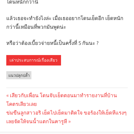
โดนหนักกว่านี้
แล้วเธอจะทำยังไงล่ะ เมื่อเธออยากโดนเย็ดอีก เย็ดหนัก
กว่านี้เหมือนที่พวกมันพูดน่ะ
หรือว่าต้องเบี้ยวจ่ายหนี้เป็นครั้งที่ 5 กันนะ ?
เล่าประสบการณ์เรื่องเสียว
แนวปลุกปล้ำ
Previous
เสียวกับเพื่อน โดนจับเย็ดตอนมาทำรายงานที่บ้าน
Post
โคตรเสียวเลย
Post:
navigation
Next
ข่มขืนลูกสาวอริ เย็ดไปเย็ดมาติดใจ ขอร้องให้เย็ดหีแรงๆ
Post:
เลยจัดให้จนน้ำแตกในคารูหี