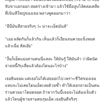
จับขาแยกออก สอดร่างเข้ามา แล้วใช้มือลูบไล้คลอเคลีย
ที่เนินหีใหญ่ของเธอ พลางพูดออกมาว่า
“อีนี่มันหีสวยจริงๆ ว่ะ น่าจะเย็ดมันส์”
“เออ ผลัดกันก็แล้วกัน เห็นแล้วก็เงี่ยนจนควยแข็งหมด
แล้วเนี่ย สัสเอ๊ย”
“งั้นก็เย็ดแม่งสามคนนี่แหละ ให้มันรู้ ให้มันจำ ว่าผิดนัด
จ่ายหนี้กับเสี่ยแล้วต้องโดนอะไรบ้าง”
เธอยินยอม แต่เธอไม่ได้เอ่ยออกไป เพราะชีวิตของเธอ
แทบจะไม่เคยโดนเย็ดเลยด้วยซ้ำ ทำให้เธอกลายเป็นคน
ร่านควยมาโดยตลอด ถ้าหากวันนี้เธอจะไม่ต้องเจ็บตัว
แล้วโดนผู้ชายสามคนรุมเย็ด เธอยินดีจริงๆ