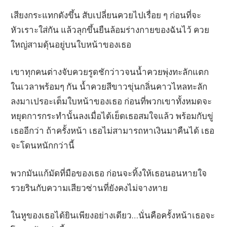
เสียงกระแทกดังขึ้น สับเปลี่ยนควยไปเรื่อย ๆ ก่อนที่จะ
หัวเราะใส่กัน แล้วลุกขึ้นยืนล้อมร่างกายของฉันไว้ ควย
ใหญ่สามดุ้นอยู่บนใบหน้าของเธอ
เขาทุกคนต่างจับควยรูดชักว่าวจนน้ำควยพุ่งทะลักแตก
ในเวลาพร้อมๆ กัน น้ำควยสีขาวขุ่นกลิ่นคาวไหลทะลัก
ลงมาเปรอะเต็มใบหน้าของเธอ ก่อนที่พวกเขาทั้งหมดจะ
หยุดการกระทำนั้นลงเมื่อได้เย็ดเธอสมใจแล้ว พร้อมกับขู่
เธออีกว่า ถ้าครั้งหน้า เธอไม่สามารถหาเงินมาคืนได้ เธอ
จะโดนหนักกว่านี้
พวกมันแก้มัดที่มือของเธอ ก่อนจะทิ้งให้เธอนอนหายใจ
รวยรินกับความเสียวซ่านที่ยังคงไม่จางหาย
ในหูของเธอได้ยินเพียงอย่างเดียว…นั่นคือครั้งหน้าเธอจะ