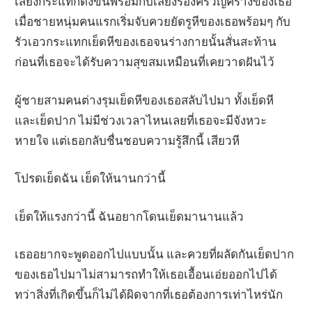
เสียงกระแทกดังขึ้นพร้อมกับเสียงร้องครวญครางของเธอ
เมื่อชายหนุ่มคนแรกเริ่มจับควยยัดรูหีของเธอพร้อมๆ กับ
รัวเอวกระแทกเย็ดหีของเธอจนร่างกายนั้นสั่นสะท้าน
ก่อนที่เธอจะได้รับความสุขสมเหมือนที่เคยวาดฝันไว้
ผู้ชายสามคนต่างรุมเย็ดหีของเธอสลับไปมา ทั้งเย็ดหี
และเย็ดปาก ไม่มีช่วงเวลาไหนเลยที่เธอจะมีจังหวะ
หายใจ แต่เธอกลับชื่นชอบความรู้สึกนี้ เสียวหี
โปรดเย็ดฉัน เย็ดให้นานกว่านี้
เย็ดให้แรงกว่านี้ ฉันอยากโดนเย็ดมานานแล้ว
เธออยากจะพูดออกไปแบบนั้น และควยที่ผลัดกันเย็ดปาก
ของเธอไปมาไม่สามารถทำให้เธอเอื้อนเอ่ยออกไปได้
ทว่าสิ่งที่เกิดขึ้นก็ไม่ได้ผิดจากที่เธอต้องการเท่าไหร่นัก