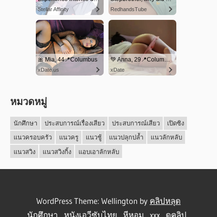
หมวดหมู่
นักศึกษา
ประสบการณ์เรื่องเสียว
ประสบการณ์เสียว
เปิดซิง
แนวครอบครัว
แนวครู
แนวชู้
แนวปลุกปล้ำ
แนวลักหลับ
แนวสวิง
แนวสวิงกิ้ง
แอบเอาลักหลับ
WordPress Theme: Wellington by
คลิปหลุด
นักศึกษา
,
หนังเอวีซับไทย
,
หีหอม
,
xxx
,
ดูคลิป
,