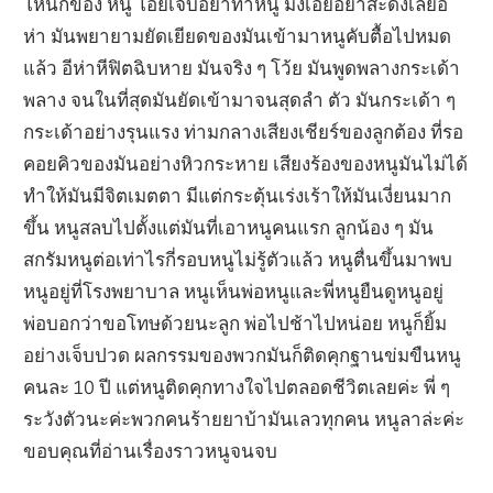
โหนกของ หนู โอ๊ยเจ็บอย่าทำหนู มึงเอ๋ยอย่าสะดิ้งเลยอี
ห่า มันพยายามยัดเยียดของมันเข้ามาหนูคับตื้อไปหมด
แล้ว อีห่าหีฟิตฉิบหาย มันจริง ๆ โว้ย มันพูดพลางกระเด้า
พลาง จนในที่สุดมันยัดเข้ามาจนสุดลำ ตัว มันกระเด้า ๆ
กระเด้าอย่างรุนแรง ท่ามกลางเสียงเชียร์ของลูกต้อง ที่รอ
คอยคิวของมันอย่างหิวกระหาย เสียงร้องของหนูมันไม่ได้
ทำให้มันมีจิตเมตตา มีแต่กระตุ้นเร่งเร้าให้มันเงี่ยนมาก
ขึ้น หนูสลบไปตั้งแต่มันที่เอาหนูคนแรก ลูกน้อง ๆ มัน
สกรัมหนูต่อเท่าไรกี่รอบหนูไม่รู้ตัวแล้ว หนูตื่นขึ้นมาพบ
หนูอยู่ที่โรงพยาบาล หนูเห็นพ่อหนูและพี่หนูยืนดูหนูอยู่
พ่อบอกว่าขอโทษด้วยนะลูก พ่อไปช้าไปหน่อย หนูก็ยิ้ม
อย่างเจ็บปวด ผลกรรมของพวกมันก็ติดคุกฐานข่มขืนหนู
คนละ 10 ปี แต่หนูติดคุกทางใจไปตลอดชีวิตเลยค่ะ พี่ ๆ
ระวังตัวนะค่ะพวกคนร้ายยาบ้ามันเลวทุกคน หนูลาล่ะค่ะ
ขอบคุณที่อ่านเรื่องราวหนูจนจบ