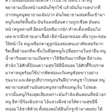
ความหอมของแก้มเด็กสาวไปมาซ้ายทีขวาที หนู
พยายามเบี่ยงหน้าแต่มันก็ซุกไซ้ แล้วมันก็มาบดปากที่
ปากหนูหนูพยายามเม้มปาก มันก็พยายามสอดลิ้นเข้ามา
หนูก็เลยกัดลิ้ันมัน มันร้องเหมือนความถูกเชือด มันตบ
หน้าหนูหลายที อีดอกนี่ฤทธิมากนัก ทำสะดิ้งเหมือนไม่
เคย พวกมึงช่วยเอาเสื้อผ้าอีห่านี่ออกหน่อย เดี่ยวกูจะขย่ม
ให้หนำใจ หนูเหลือกตาดูลูกน้องสองคนเอาคัทเตอร์มาก
รีดเสื้่อผ้าออกทีละชิ้นในที่สุดหนูก็เปลือยกายในท่ายืน หนู
น้ำตารินพยายามเบียดขาาให้ชิดกันมากที่สุด อีห่าเล่น
ตัวนัก ไอ้ศักดิ์ป้อนความสุขให้อีนี่หน่อย ไอ้ศักดื์รีบปราด
มาหาหนูพร้อมใช้ปากฟัดฟอนแก้มหนูซ้อยขวาอย่าง
รุนแรง และอัดจูบที่ปากหนูจนริมฝีปากหนูชาไปหมด หนู
พยายามต่อต้านมันตบหนูหลายทีจนหนูเจ็บ ไปหมด
จากนั้นหนูก็ร้องสุดเสียงเพราะมันกำลังเฟ้นฟอนที่หน้าอก
หนู อีห่านี่ร้องฉิบหาย ไอ้แสวงมึงช่วยให้ความสุขอีนี่
หน่อย ไอ้ชาติด้วย ทั้งสองพอได้ยินก็กรูเข้ามาสมทบ ได้