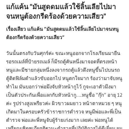
แก้แค้น ”มันสูดดมแล้วใช้ลิ้นเลียไปมา
จนหนูต้องกรีดร้องด้วยความเสียว”
เรื่องเสียว แก้แค้น ”มันสูดดมแล้วใช้ลิ้นเลียไปมาจนหนู
ต้องกรีดร้องด้วยความเสียว”
วันนั้นตรงกับวันศุกร์ค่ะ ขณะหนูออกจากโรงเรียนมายืน
รอรถเมล์ที่ป้ายรถเมล์ ก็มีรถตู้คันหนึ่งมาจอดที่ตรงหน้า
หนูและมีชายกลุ่มหนึ่งลงจากรถตู้แล้วดึงหนูขึ้นไปบนรถ
ตู้ติดฟิล์มดำแล้วขับออกไป หนูตกใจมาก ร้องว่ามาจับหนู
ทำไม มันบอกว่าพ่อมึงจับหัวหน้ากูไว้ กูจะเอาตัวมึงมา
เป็นตัวประกันเพื่อแลกกับหัวหน้ากู…..หนูชื่อ ”กุ๊ก” อายุ 12
ค่ะ รูปร่างสูงเพรียวค่ะ ผิวขาวผมยาว หน้าตาหมวย ๆ หนู
เกิดมาในครอบครัวข้าราชการตำรวจ หนูมีพ่อและพี่เป็น
ตำรวจ พ่อและพี่หนูจับผู้ร้ายเก่งมาก เลยค่ะ พ่อหนูได้
เหรียญเชิดชูเกียรติฐานะตำรวจที่ปฏิบัติการได้ดีเยี่ยม จน