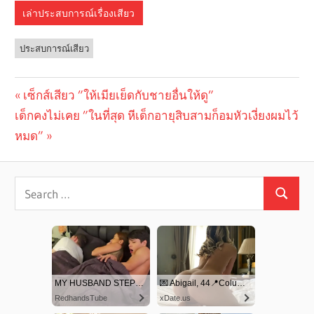
เล่าประสบการณ์เรื่องเสียว
ประสบการณ์เสียว
Previous
เซ็กส์เสียว ”ให้เมียเย็ดกับชายอื่นให้ดู”
Post
Next
เด็กคงไม่เคย ”ในที่สุด หีเด็กอายุสิบสามก็อมหัวเงี่ยงผมไว้
Post:
navigation
Post:
หมด”