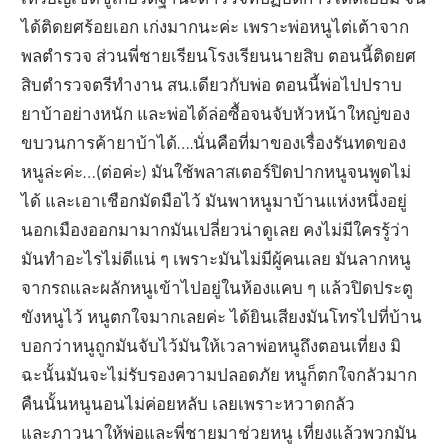
ได้ติดยศร้อยเอก เก่งมากนะค่ะ เพราะพ่อหนูไต่เต้าจาก
พลตำรวจ ส่วนพี่ชายเรียนโรงเรียนนายสิบ ตอนนี้ติดยศ
สิบตำรวจตรีทำงาน สน.เดียวกับพ่อ ตอนนี้พ่อไปปราบ
ยาบ้าอย่างหนัก และพ่อได้ล่อซื้อจนจับหัวหน้าใหญ่ของ
ขบวนการค้ายาบ้าได้….นั่นคือที่มาของเรื่องรันทดของ
หนูล่ะค่ะ…(ต่อค่ะ) มันใช้พลาสเตอร์ปิดปากหนูจนพูดไม่
ได้ และเอาเชือกมัดมือไว้ มันพาหนูมาบ้านแห่งหนึ่งอยู่
นอกเมืองออกมามากมันเปลี่ยวน่าดูเลย คงไม่มีใครรู้ว่า
มันทำอะไรไม่ดีแน่ ๆ เพราะมันไม่มีผู้คนเลย มันลากหนู
จากรถและผลักหนูเข้าไปอยู่ในห้องแคบ ๆ แล้วปิดประตู
ขังหนูไว้ หนูตกใจมากเลยค่ะ ได้ยินเสียงมันโทรไปที่บ้าน
บอกว่าหนูถูกมันจับไว้มันให้เวลาพ่อหนูถึงตอนเที่ยง มิ
ฉะนั้นมันจะไม่รับรองความปลอดภัย หนูก็ตกใจกลัวมาก
คืนนั้นหนูนอนไม่ค่อยหลับ เลยเพราะหวาดกลัว
และภาวนาให้พ่อและพี่ชายมาช่วยหนู เที่ยงแล้วพวกมัน