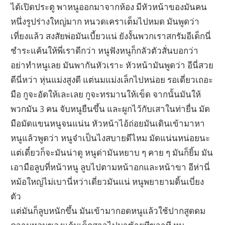
ได้เปิดประตู พาหนูออกมาจากห้อง มีหัวหน้าของมันคน
หนึ่งรูปร่างใหญ่มาก หนวดเคราเต็มไปหมด มันพูดว่า
เที่ยงแล้ว สงสัยพ่อมันเบี้ยวแน่ ยังงั้นพวกเราสกรัมอีเด็กนี่
ชำระแค้นให้พี่เราดีกว่า หนูฟังหนูก็กลัวตัวสั่นบอกว่า
อย่าทำหนูเลย มันพากันหัวเราะ หัวหน้ามันพูดว่า อีนี่สวย
ดีนี่หว่า หุ่นแม่งสูงดี แต่นมแม่งเล็กไปหน่อย รอเดี่ยวเถอะ
มือ กูจะอัดให้เละเลย กูจะทรมานให้เข็ด จากนั้นมันให้
พวกมัน 3 คน จับหนูยืนขึ้น และผูกไว้กับเสาในท่ายื่น มัด
มือมัดแขนหนูจนแน่น หัวหน้าไอ้ถ่อยมันเดินเข้ามาหา
หนูแล้วพูดว่า หนูจ๋าเป็นไงสบายดีไหม มัดแน่นหน่อยนะ
แต่เดี๋ยวก็จะมันน่าดู หนูด่ามันหยาบ ๆ คาย ๆ มันก็ยิ้ม มัน
เอามือลูบที่หน้าหนู ลูบไปตามหน้าอกและหน้าขา อีห่านี่
หม้อใหญ่ไม่เบานี่หว่าเดี่ยวมันแน่ หนูพยายามดิ้นเบี่ยง
ตัว
แต่มันก็ลูบหนักขึ้น มันเข้ามากอดหนูแล้วใช้ปากสูดดม