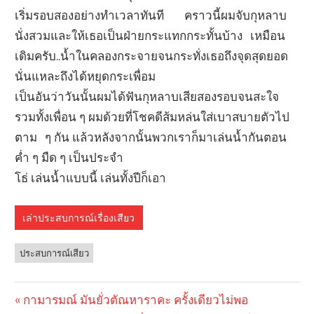
เริ่มรอบสองอย่างทำเวลาทันที คราวนี้ผมจับกุหลาบ
นั่งสวมและให้เธอเป็นฝ่ายกระแทกกระทั้นบ้าง เหมือน
เดิมครับ..น้ำในคลองกระจายจนกระทั่งเธอถึงจุดสุดยอด
นั่นแหละถึงได้หยุดกระเพื่อม
เป็นอันว่าวันนั้นผมได้ฟันกุหลาบเสียสองรอบจนสะใจ
รวมทั้งเพื่อน ๆ ผมด้วยที่โชคดีส้มหล่นใส่เบาสบายตัวไป
ตาม ๆ กัน แล้วหลังจากนั้นพวกเราก็มาเล่นน้ำกันตอน
ค่ำ ๆ มืด ๆ เป็นประจำ
โธ่ เล่นน้ำแบบนี้ เล่นทั้งปีก็เอา
เล่าประสบการณ์เรื่องเสียว
ประสบการณ์เสียว
Previous
กามารมณ์ มันยั่วตัณหาราคะ ครั้งเดียวไม่พอ