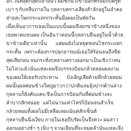
อีก..ในที่สุดก็สุดปลายนิ้ว ผมชักนิ้วเข้าออกพร้อมกับครูด
เบา ๆ กับหลืบภายใน กุหลาบครางเสียงสำลักอยู่ในลำคอ
ส่ายสะโพกกระแทกกระทั้นมือผมเป็นพัลวัน
เมื่อเห็นอาการเธอเป็นแบบนั้นผมจึงยกขาข้างหนึ่งของ
เธอพาดแขนผม เป็นอันว่าตอนนี้กุหลาบยืนอยู่ในน้ำด้วย
ขาข้างเดียวเท่านั้น แต่ผมยังไม่หยุดชอนไชกระแทก
กระทั้น เพราะต้องการปลุกอารมณ์เธอให้ร้อนจนถึงขีด
สุดเสียก่อน จนกระทั่งกุหลาบครางออกมาเป็นเชิงว่าทน
ไม่ไหวแล้วนั่นแหละผมจึงบรรจงป้อนกล้วยหอมผลงาม
ของผมให้เธอรับประทาน บังเอิญเสียด้วยที่กล้วยหอม
ผมนั้นผลค่อนข้างใหญ่ยาวกว่าปกติแถมอุ้งปากด้านล่าง
กุหลาบก็ยังคับแคบ จึงเป็นการป้อนกันที่ค่อนข้างจะ
ลำบากสักหน่อย แต่ไม่นานเท่าไหร่ก็ป้อนจนสำเร็จ
กล้วยหอมทั้งผลไม่มีเหลือเลยแม้แต่สักเซ็นต์
กุหลาบยืนนิ่งเงียบ ภายในเธอบีบรัดเป็นจึงหวะ ผมสาว
ออกมอย่างช้า ๆ เนิบ ๆ จวนเจียนที่จะหมดลำนั่นแหละจึง