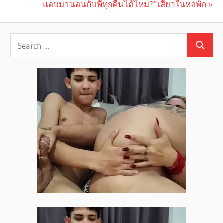
Post
Post:
Next
แอบมานอนกับพี่ทุกคืนได้ไหม?”เสียวในหอพัก
navigation
Post: