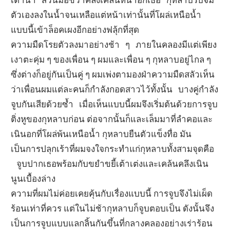
ตัวเองลงในน้ำจนเหลือแต่หน้าเท่านั้นที่โผล่เหนือน้ำ
แบบนี้เข้าล็อคเผงอีกอย่างฟลุ้กที่สุด
ความมืดโรยตัวลงมาอย่างช้า ๆ ภายในคลองมีแต่เพียง
เงาตะคุ่ม ๆ ของเพื่อน ๆ ผมและเพื่อน ๆ กุหลาบอยู่ไกล ๆ
ซึ่งต่างก็อยู่กันเป็นคู่ ๆ ผมเพ่งตามองฝ่าความมืดสลัวเห็น
ว่าเพื่อนผมแต่ละคนก็กำลังกอดสาวไว้ทั้งนั้น บางคู่กำลัง
จูบกันเสียด้วยซ้ำ เมื่อเห็นแบบนี้ผมจึงเริ่มต้นด้วยการจูบ
ติ่งหูของกุหลาบก่อน ต่อจากนั้นก็และเล็มมาที่ลำคอและ
เนินอกที่โผล่พ้นเหนือน้ำ กุหลาบยืนตัวแข็งทื่อ มัน
เป็นการปลุกเร้าที่ผมจงใจกระทำแก่กุหลาบทั้งสามจุดคือ
จูบปากเธอพร้อมกับขยำขยี้เต้าเต่งและเคล้นคลึงเนิน
นูนเบื้องล่าง
ความที่ผมไม่ค่อยเคยคุ้นกับเรื่องแบบนี้ การจูบจึงไม่เผ็ด
ร้อนเท่าที่ควร แต่ในไม่ช้ากุหลาบก็จูบตอบเป็น ดังนั้นจึง
เป็นการจูบแบบแลกลิ้นกันขึ้นที่กลางคลองอย่างเร่าร้อน