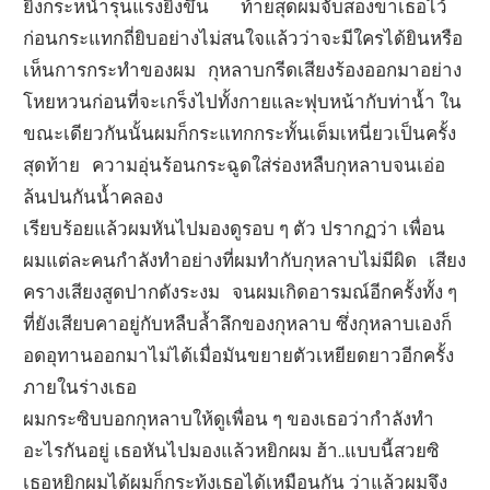
ยิ่งกระหน่ำรุนแรงยิ่งขึ้น ท้ายสุดผมจับสองขาเธอไว้
ก่อนกระแทกถี่ยิบอย่างไม่สนใจแล้วว่าจะมีใครได้ยินหรือ
เห็นการกระทำของผม กุหลาบกรีดเสียงร้องออกมาอย่าง
โหยหวนก่อนที่จะเกร็งไปทั้งกายและฟุบหน้ากับท่าน้ำ ใน
ขณะเดียวกันนั้นผมก็กระแทกกระทั้นเต็มเหนี่ยวเป็นครั้ง
สุดท้าย ความอุ่นร้อนกระฉูดใส่ร่องหลืบกุหลาบจนเอ่อ
ล้นปนกันน้ำคลอง
เรียบร้อยแล้วผมหันไปมองดูรอบ ๆ ตัว ปรากฏว่า เพื่อน
ผมแต่ละคนกำลังทำอย่างที่ผมทำกับกุหลาบไม่มีผิด เสียง
ครางเสียงสูดปากดังระงม จนผมเกิดอารมณ์อีกครั้งทั้ง ๆ
ที่ยังเสียบคาอยู่กับหลืบล้ำลึกของกุหลาบ ซึ่งกุหลาบเองก็
อดอุทานออกมาไม่ได้เมื่อมันขยายตัวเหยียดยาวอีกครั้ง
ภายในร่างเธอ
ผมกระซิบบอกกุหลาบให้ดูเพื่อน ๆ ของเธอว่ากำลังทำ
อะไรกันอยู่ เธอหันไปมองแล้วหยิกผม ฮ้า..แบบนี้สวยซิ
เธอหยิกผมได้ผมก็กระทุ้งเธอได้เหมือนกัน ว่าแล้วผมจึง