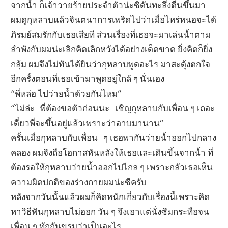
จากน้ำ ก็เจ้าวายร้ายประจำตัวน่ะซิดันทะลึ่งตื่นขึ้นมา
ผมดูกุหลาบแล้วจินตนาการเพริดไปว่าเมื่อไหร่หนอจะได้
ภิรมย์สมรักกับเธอเสียที ส่วนเรื่องที่เธอจะมาเล่นน้ำตาม
ลำพังกับผมน่ะเลิกคิดเลิกหวังได้อย่างเด็ดขาด ยิ่งคิดก็ยิ่ง
กลุ้ม ผมจึงไม่ทันได้ยินว่ากุหลาบพูดอะไร มาสะดุ้งตกใจ
อีกครั้งตอนที่เธอเข้ามาพูดอยู่ใกล้ ๆ นั่นเอง
“พี่หล่อ ไปว่ายน้ำด้วยกันไหม”
“ไม่ล่ะ พี่ต้องขอตัวก่อนนะ เชิญกุหลาบกับเพื่อน ๆ เถอะ
เดี๋ยวพี่จะขึ้นอยู่แล้วเพราะว่าอาบมานาน”
ครั้นเมื่อกุหลาบกับเพื่อน ๆ เธอพากันว่ายน้ำออกไปกลาง
คลอง ผมจึงถือโอกาสหันหลังให้เธอและเดินขึ้นจากน้ำ ที่
ต้องรอให้กุหลาบว่ายน้ำออกไปไกล ๆ เพราะกลัวเธอเห็น
ความผิดปกติของร่างกายผมน่ะซีครับ
หลังจากวันนั้นแล้วผมก็คิดหนักเกี่ยวกับเรื่องนี้เพราะคิด
หาวิธีฟันกุหลาบไม่ออก วัน ๆ จึงเอาแต่นั่งซึมกระทือจน
เพื่อน ๆ ทักกันขรมว่าเป็นอะไร