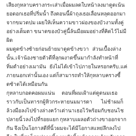
เสียงกุหลาบครางกระเส่าเมื่อผมลดใบหน้าลงมาดูดเน้น
ยอดอกเธอที่ปริ่มน้ำ ถึงตอนนี้ผ้าถุงเธอเลื่อนหลุดออกมา
จากขมวดปม เผยให้เห็นความขาวผ่องของบัวงามทั้งคู่
อย่างเต็มตา ขนาดของบัวคู่นี้ล้นมือผมอย่างที่คิดไว้ไม่มี
ผิด
ผมดูดข้างซ้ายก่อนย้ายมาดูดข้างขวา ส่วนเบื้องล่าง
นั้น..เจ้าน้องชายตัวดีที่ลุกผงาดขึ้นมากำลังทำหน้าที่
ทิ่มตำอย่างเมามัน ยังไม่ได้เข้าไปภายในหรอกครับ..แค่
ภายนอกเท่านั้นเอง แต่ก็สามารถทำให้กุหลาบครางซี้
ดซ้าดได้เหมือนกัน
กุหลาบกอดคอผมแน่น ตอนที่ผมเฝ้าแต่ดูดนมเธอ
ราวกับเป็นทารกผู้หิวกระหายนมมารดา ไม่ช้าผมก็
ล้วงมือลงไปข้างล่างคว้าเต่านาเธอไว้พร้อมกับชอนไช
ปลายนิ้วลงไปที่รอยแยก กุหลาบเผลอตัวถ่างขาออกจาก
กัน จึงเป็นโอกาสดีที่นิ้วผมจะได้มีโอกาสแหย่ลึกลงไป