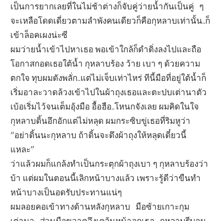
เป็นการยากเลยที่ในไม่ช้าต่างก็จับคู่ว่ายน้ำกันเป็นคู่ ๆ
จะเหลือโดดเดี่ยวตามลำพังคนเดียวก็คือกุหลาบเท่านั้น..ก็
เข้าล็อคเผงน่ะซี
ผมว่ายน้ำเข้าไปหาเธอ พอเข้าใกล้ก็ดำดิ่งลงไปและถือ
โอกาสกอดเธอใต้น้ำ กุหลาบร้อง ว้าย เบา ๆ ด้วยความ
ตกใจ ทุบผมดังพลั่ก..แต่ไม่เจ็บเท่าไหร่ ทีนี้มือที่อยู่ใต้น้ำก็
เริ่มอาละวาดล้วงเข้าไปในผ้าถุงเธอและตะปบเต่านาตัว
เบ้อเริ่มไว้จนเต็มอุ้งมือ อื้อฮือ..โหนกจังเลย ผมคิดในใจ
กุหลาบดิ้นอึกอักแต่ไม่หลุด ผมกระซิบขู่เธอที่ริมหูว่า
“อย่าดิ้นนะกุหลาบ ถ้าดิ้นจะดึงผ้าถุงให้หลุดเดี๋ยวนี้
แหละ”
ว่าแล้วผมก็แกล้งทำเป็นกระตุกผ้าถุงเบา ๆ กุหลาบร้องว่า
บ้า แต่ผมในตอนนี้เลิกหน้าบางแล้ว เพราะรู้ดีว่าขืนทำ
หน้าบางเป็นอดรับประทานแน่ๆ
ผมลอยคอเข้าทางด้านหลังกุหลาบ มือซ้ายเกาะกุม
เต่านา ส่วนมือขวาคลึงเคล้นหน้าอกเธอ กุหลาบรีบจม