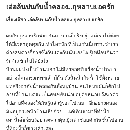
เอ่อล้นปนกับน้ำคลอง..กุหลาบยอดรัก
เรื่องเสียว เอ่อล้นปนกับน้ำคลอง..กุหลาบยอดรัก
ผมกับกุหลาบรักชอบกันมานานก็จริงอยู่ แต่เราไม่ค่อย
ได้มีเวลาพูดคุยกันเท่าไหร่นัก ที่เป็นเช่นนี้เพราะว่าเรา
ต่างคนต่างก็อายซึ่งกันและกันนั่นเอง ไม่รู้เหมือนกันว่า
รักกันเข้าไปได้ยังไง
บ้านผมน่ะเป็นบ้านนอก ไม่มีหรอกครับเรื่องน้ำประปา
อย่างที่คนกรุงเทพฯเค้ามีกัน ดังนั้นน้ำกินน้ำใช้ทั้งหลาย
แหล่จึงอาศัยน้ำคลองกันทั้งหมู่บ้าน คนไหนขยันก็ตักไป
อาบที่บ้าน แต่ผมเป็นคนขยันน้อยอยู่สักหน่อย จึงพาตัว
ไปอาบที่คลองให้มันรู้แล้วรู้รอดไปเลย อีกอย่างคลอง
มันอยู่ตรงหน้าบ้านเสียด้วย แค่เดินลงมาที่ท่าน้ำ
เท่านั้นก็เรียบร้อย แต่พวกผู้หญิงเค้าชอบตักกันขึ้นไปอาบ
ที่ห้องน้ำก็ช่างเค้าเถอะ