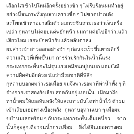
เสือกไสเข้าไปใหม่อีกครั้งอย่างช้า ๆ ไม่รีบร้อนผมทำอยู่
อย่างนี้จนกระทั่งกุหลาบครางซี้ด ๆ ไม่ขาดปากเด้ง
สะโพกเข้าหาอย่างลืมตัว ผมกระซิบถามเธอว่าเจ็บหรือ
เปล่า กุหลาบไม่ตอบแต่พยักหน้า ผมถามต่อไปอีกว่า..แล้ว
เสียวไหม เธอพยักหน้ารับแล้วหลับตาลง
ผมสาวเข้าสาวออกอย่างช้า ๆ ก่อนจะเร็วขึ้นตามดีกรี
ความเสียวที่เพิ่มขึ้นมา การร่วมรักกันในน้ำนี้แรง
กระแทกกระทั้นจะไม่รุนแรงเหมือนอยู่บนบก แถมยังมี
ความฝืดคับอีกด้วย นับว่ามีรสชาติดีพิลึก
กุหลาบบอกผมว่าเธอเมื่อย ผมจึงพาเธอมาที่ท่าน้ำทั้ง ๆ ที่
ร่างกายเราสองยังเสียบสอดกันอยู่แบบนั้น เมื่อมาถึง
ท่าน้ำผมให้เธอหันหลังให้และเกาะบันไดท่าน้ำไว้ ตัวผม
เข้าเสียบเธอทางเบื้องหลัง กุหลาบอุทานเบา ๆ เมื่อผม
ขยำนมเธอพร้อม ๆ กับกระแทกกระทั้นเต็มเหนี่ยว จาก
นั้นก็ลุยลูกเดียวจนน้ำกระเพื่อม ยิ่งได้ยินเธอครางผม