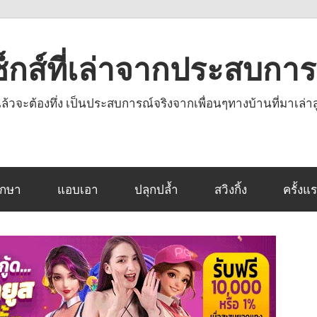
งเซ็กส์ที่เล่าจากประสบกา
านแล้วจะต้องทึ่ง เป็นประสบการณ์จริงจากเพื่อนๆทางบ้านที่มาเล่าส
ึกษา
แอบเอา
ปลุกปล้ำ
สวิงกิ้ง
ครั้งแ